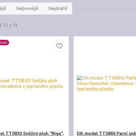
jší
Nejlevnější
Nejdražší
1-71 z 71
dukt
l TT0830 Sněžný pluh "Riga",
DK-model TT0860 Parní sně