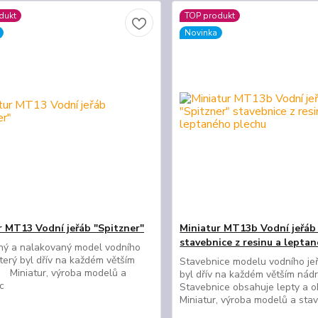
dukt
TOP produkt
Novinka
r MT13 Vodní jeřáb "Spitzner"
Miniatur MT13b Vodní jeřáb
stavebnice z resinu a lepta
ný a nalakovaný model vodního
který byl dřív na každém větším
Stavebnice modelu vodního jeř
 Miniatur, výroba modelů a
byl dřív na každém větším nádr
ic
Stavebnice obsahuje lepty a 
Miniatur, výroba modelů a st