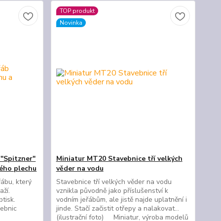
TOP produkt
Novinka
 "Spitzner"
Miniatur MT20 Stavebnice tří velkých
ného plechu
věder na vodu
ábu, který
Stavebnice tří velkých věder na vodu
aží.
vznikla původně jako příslušenství k
obtisk.
vodním jeřábům, ale jistě najde uplatnění i
avebnic
jinde. Stačí začistit otřepy a nalakovat...
(ilustrační foto) Miniatur, výroba modelů