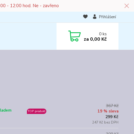
:00 - 12:00 hod. Ne - zavřeno
Přihlášení
0
ks
za
0,00 Kč
367 Kč
ladem
19 % sleva
TOP produkt
299 Kč
247 Kč bez DPH