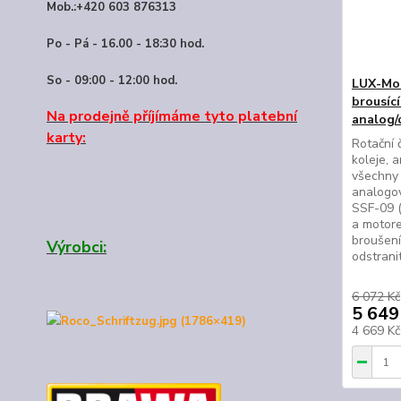
Mob.:+420 603 876313
Po - Pá - 16.00 - 18:30 hod.
So - 09:00 - 12:00 hod.
LUX-Mod
brousící
Na prodejně příjímáme tyto platební
analog/
karty:
Rotační č
koleje, 
všechny 
analogové
SSF-09 (
a motor
broušení
Výrobci:
odstranit
6 072 Kč
5 649
4 669 K