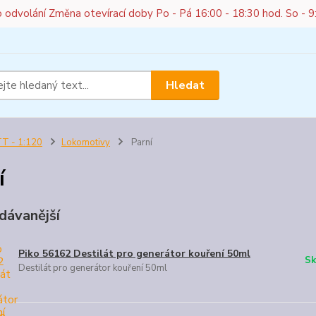
do odvolání Změna otevírací doby Po - Pá 16:00 - 18:30 hod. So - 9
Hledat
T - 1:120
Lokomotivy
Parní
í
dávanější
Piko 56162 Destilát pro generátor kouření 50ml
Sk
Destilát pro generátor kouření 50ml