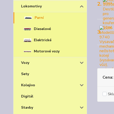
2.
Lokomotivy
Parní
Dieselové
3.
Elektrické
Motorové vozy
Vozy
Sety
Cena:
Kolejivo
Skl
Digitál
Stavby