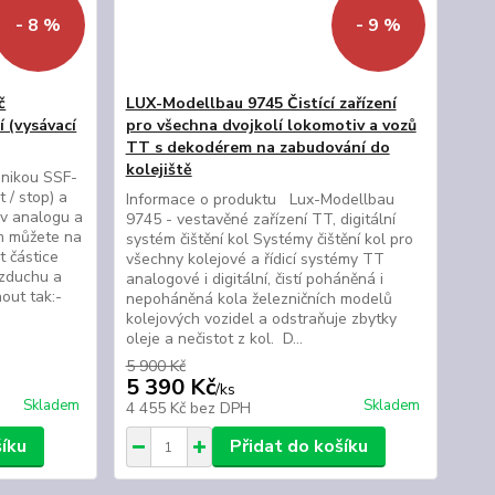
- 8 %
- 9 %
č
LUX-Modellbau 9745 Čistící zařízení
 (vysávací
pro všechna dvojkolí lokomotiv a vozů
TT s dekodérem na zabudování do
kolejiště
ronikou SSF-
 / stop) a
Informace o produktu Lux-Modellbau
 v analogu a
9745 - vestavěné zařízení TT, digitální
em můžete na
systém čištění kol Systémy čištění kol pro
t částice
všechny kolejové a řídicí systémy TT
vzduchu a
analogové i digitální, čistí poháněná i
out tak:-
nepoháněná kola železničních modelů
kolejových vozidel a odstraňuje zbytky
oleje a nečistot z kol. D...
5 900 Kč
5 390 Kč
/
ks
Skladem
Skladem
4 455 Kč
bez DPH
šíku
Přidat do košíku