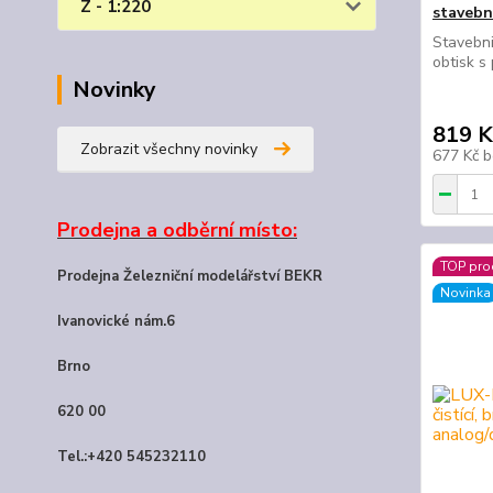
Z - 1:220
stavebn
Stavebni
obtisk 
Novinky
819 K
Zobrazit všechny novinky
677 Kč
b
Prodejna a odběrní místo:
TOP pro
Prodejna Železniční modelářství BEKR
Novinka
Ivanovické nám.6
Brno
620 00
Tel.:+420 545232110