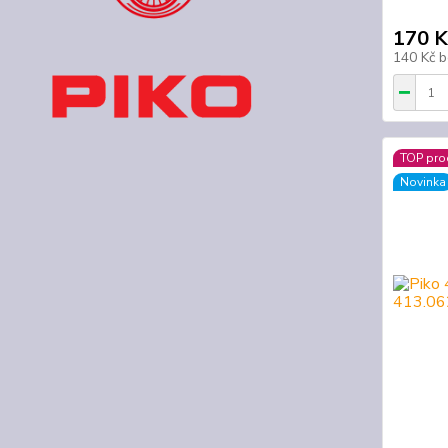
170 K
140 Kč
b
TOP pro
Novinka