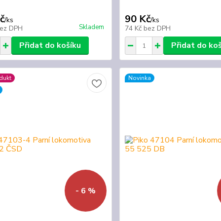
č
90 Kč
/
ks
/
ks
Skladem
ez DPH
74 Kč
bez DPH
Přidat do košíku
Přidat do ko
dukt
Novinka
- 6 %