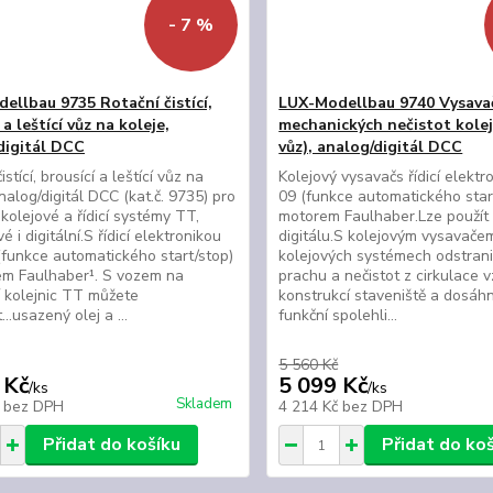
- 7 %
ellbau 9735 Rotační čistící,
LUX-Modellbau 9740 Vysava
 a leštící vůz na koleje,
mechanických nečistot kolejí
digitál DCC
vůz), analog/digitál DCC
istící, brousící a leštící vůz na
Kolejový vysavačs řídicí elekt
analog/digitál DCC (kat.č. 9735) pro
09 (funkce automatického start
kolejové a řídicí systémy TT,
motorem Faulhaber.Lze použít
 i digitální.S řídicí elektronikou
digitálu.S kolejovým vysavač
funkce automatického start/stop)
kolejových systémech odstrani
em Faulhaber¹. S vozem na
prachu a nečistot z cirkulace 
 kolejnic TT můžete
konstrukcí staveniště a dosáhn
...usazený olej a ...
funkční spolehli...
5 560 Kč
 Kč
5 099 Kč
/
ks
/
ks
Skladem
č
bez DPH
4 214 Kč
bez DPH
Přidat do košíku
Přidat do ko