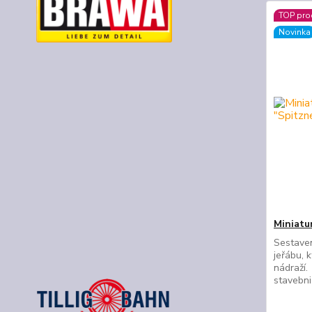
TOP pro
Novinka
Miniatu
Sestave
jeřábu, 
nádraží.
stavebn