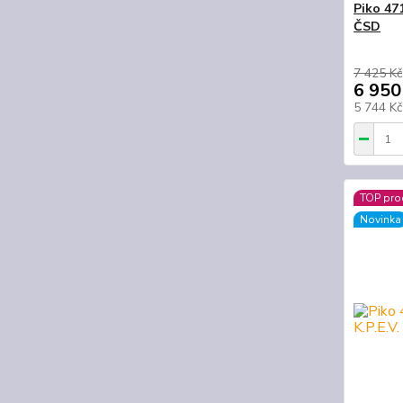
Piko 47
ČSD
7 425 Kč
6 950
5 744 K
TOP pro
Novinka