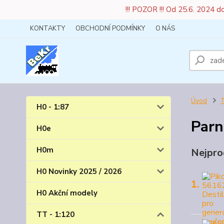
!!! POZOR !!! Od 25.6. 2024 
KONTAKTY
OBCHODNÍ PODMÍNKY
O NÁS
Úvod
T
H0 - 1:87
Parn
H0e
H0m
Nejpro
H0 Novinky 2025 / 2026
1.
H0 Akční modely
TT - 1:120