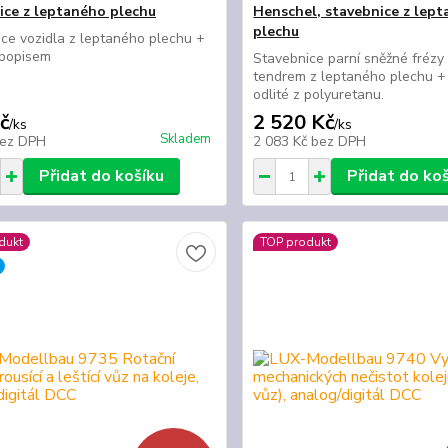
ice z leptaného plechu
Henschel, stavebnice z lep
plechu
ce vozidla z leptaného plechu +
s popisem
Stavebnice parní sněžné frézy
tendrem z leptaného plechu +
odlité z polyuretanu.
č
2 520 Kč
/
ks
/
ks
Skladem
ez DPH
2 083 Kč
bez DPH
Přidat do košíku
Přidat do ko
dukt
TOP produkt