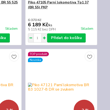
a BR 55 525
Piko 47105 Parní lokomotiva Tp1 37
(BR 55) PKP
6 370 Kč
6 189 Kč
/
ks
Skladem
Skladem
5 115 Kč
bez DPH
šíku
Přidat do košíku
TOP produkt
Novinka