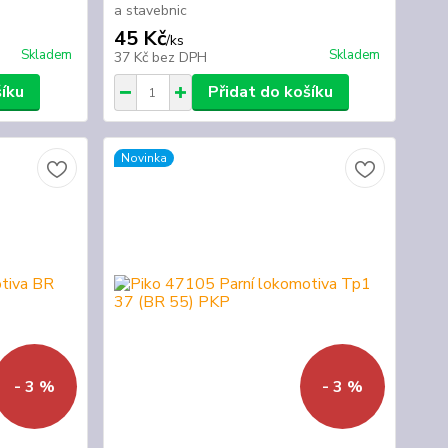
a stavebnic
45 Kč
/
ks
Skladem
Skladem
37 Kč
bez DPH
šíku
Přidat do košíku
Novinka
- 3 %
- 3 %