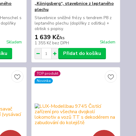
taného
„Königsberg“, stavebnice z leptaného
plechu
 Henschel s
Stavebnice sněžné frézy s tendrem P8 z
 doplňky
leptaného plechu (doplňky z odlitku) +
obtisk s popisy.
1 639 Kč
/
ks
Skladem
Skladem
1 355 Kč
bez DPH
šíku
Přidat do košíku
TOP produkt
Novinka