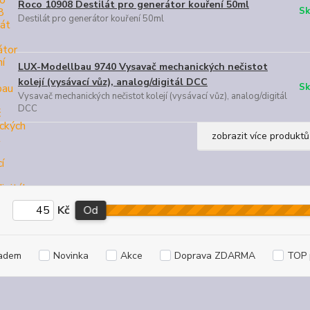
Roco 10908 Destilát pro generátor kouření 50ml
Sk
Destilát pro generátor kouření 50ml
LUX-Modellbau 9740 Vysavač mechanických nečistot
kolejí (vysávací vůz), analog/digitál DCC
Sk
Vysavač mechanických nečistot kolejí (vysávací vůz), analog/digitál
DCC
zobrazit více produktů
Kč
Od
adem
Novinka
Akce
Doprava ZDARMA
TOP 