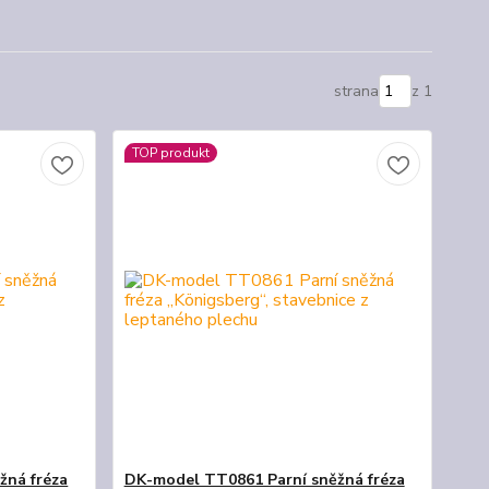
strana
z 1
TOP produkt
žná fréza
DK-model TT0861 Parní sněžná fréza