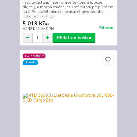
jízdy, zvlášt zapínatelným reflektorem (pouze
digitál), a možná změna jasu reflektoru přepínačem
na DPS, osvětlením stanoviště strojvedoucího.
Lokomotiva je vyb...
5 019 Kč
/
ks
Skladem
4 148 Kč
bez DPH
Přidat do košíku
TOP produkt
Novinka