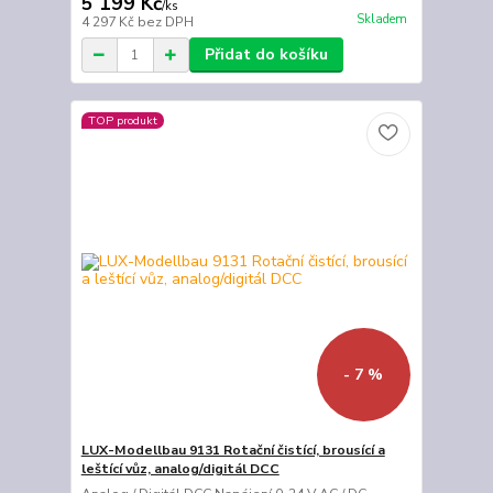
5 199 Kč
/
ks
Skladem
4 297 Kč
bez DPH
Přidat do košíku
TOP produkt
- 7 %
LUX-Modellbau 9131 Rotační čistící, brousící a
leštící vůz, analog/digitál DCC