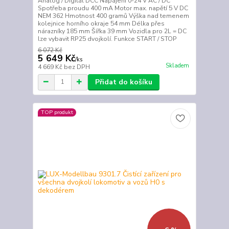
Analog / Digitál DCC Napájení 0-24 V AC / DC
Spotřeba proudu 400 mA Motor max. napětí 5 V DC
NEM 362 Hmotnost 400 gramů Výška nad temenem
kolejnice horního okraje 54 mm Délka přes
nárazníky 185 mm Šířka 39 mm Vozidla pro 2L = DC
lze vybavit RP25 dvojkolí. Funkce START / STOP
6 072 Kč
5 649 Kč
/
ks
Skladem
4 669 Kč
bez DPH
Přidat do košíku
TOP produkt