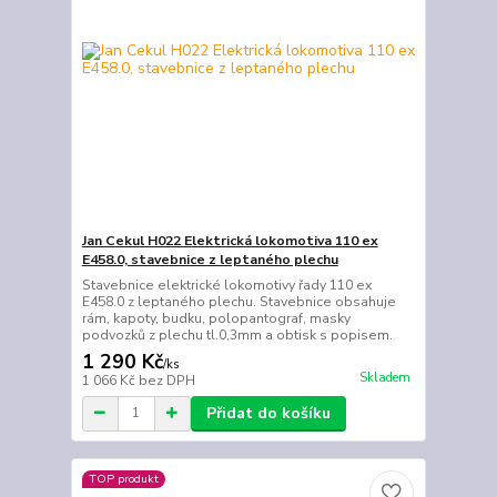
Jan Cekul H022 Elektrická lokomotiva 110 ex
E458.0, stavebnice z leptaného plechu
Stavebnice elektrické lokomotivy řady 110 ex
E458.0 z leptaného plechu. Stavebnice obsahuje
rám, kapoty, budku, polopantograf, masky
podvozků z plechu tl.0,3mm a obtisk s popisem.
1 290 Kč
/
ks
Skladem
1 066 Kč
bez DPH
Přidat do košíku
TOP produkt