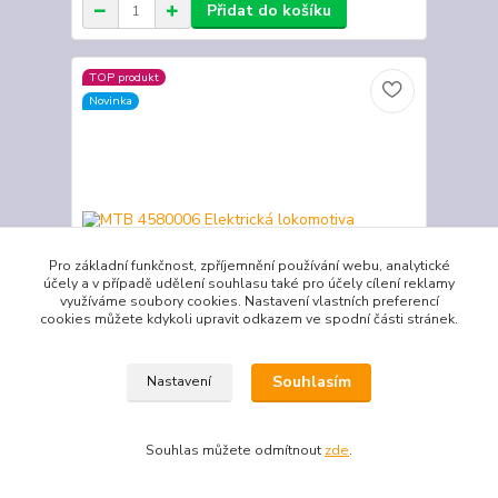
Přidat do košíku
TOP produkt
Novinka
Pro základní funkčnost, zpříjemnění používání webu, analytické
účely a v případě udělení souhlasu také pro účely cílení reklamy
využíváme soubory cookies. Nastavení vlastních preferencí
cookies můžete kdykoli upravit odkazem ve spodní části stránek.
Souhlasím
Nastavení
MTB 4580006 Elektrická lokomotiva E458.0006
ČSD Žehlička
Souhlas můžete odmítnout
zde
.
ČSD E458.006 Model posunovací elektrické
lokomotivy řady E 458.1 (111) ve výrobní nátěru
1970-1980. Vybaven DCC rozhraním Next 18.