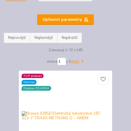
Upřesnit parametry
Nejnovější
Nejlevnější
Nejdražší
Zobrazuji 1-72 z 145
strana
z 3
další
TOP produkt
Novinka
Doprava ZDARMA