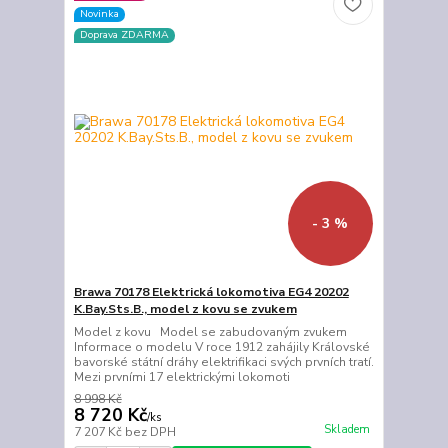
Novinka
Doprava ZDARMA
- 3 %
Brawa 70178 Elektrická lokomotiva EG4 20202
K.Bay.Sts.B., model z kovu se zvukem
Model z kovu Model se zabudovaným zvukem
Informace o modelu V roce 1912 zahájily Královské
bavorské státní dráhy elektrifikaci svých prvních tratí.
Mezi prvními 17 elektrickými lokomoti
8 998 Kč
8 720 Kč
/
ks
Skladem
7 207 Kč
bez DPH