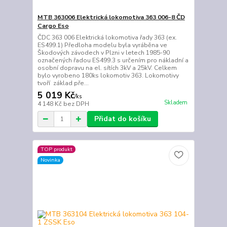
MTB 363006 Elektrická lokomotiva 363 006-8 ČD
Cargo Eso
ČDC 363 006 Elektrická lokomotiva řady 363 (ex.
ES499.1) Předloha modelu byla vyráběna ve
Škodových závodech v Plzni v letech 1985-90
označených řadou ES499.3 s určením pro nákladní a
osobní dopravu na el. sítích 3kV a 25kV. Celkem
bylo vyrobeno 180ks lokomotiv 363. Lokomotivy
tvoří základ pře...
5 019 Kč
/
ks
Skladem
4 148 Kč
bez DPH
Přidat do košíku
TOP produkt
Novinka