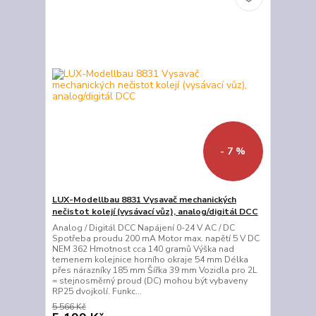
- 7 %
LUX-Modellbau 8831 Vysavač mechanických
nečistot kolejí (vysávací vůz), analog/digitál DCC
Analog / Digitál DCC Napájení 0-24 V AC / DC
Spotřeba proudu 200 mA Motor max. napětí 5 V DC
NEM 362 Hmotnost cca 140 gramů Výška nad
temenem kolejnice horního okraje 54 mm Délka
přes nárazníky 185 mm Šířka 39 mm Vozidla pro 2L
= stejnosměrný proud (DC) mohou být vybaveny
RP25 dvojkolí. Funkc...
5 566 Kč