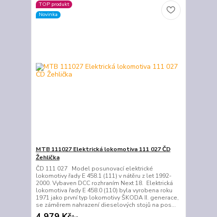
TOP produkt
Novinka
MTB 111027 Elektrická lokomotiva 111 027 ČD
Žehlička
ČD 111 027 Model posunovací elektrické
lokomotivy řady E 458.1 (111) v nátěru z let 1992-
2000. Vybaven DCC rozhraním Next 18. Elektrická
lokomotiva řady E 458.0 (110) byla vyrobena roku
1971 jako první typ lokomotivy ŠKODA II. generace,
se záměrem nahrazení dieselových stojů na pos...
4 979 Kč