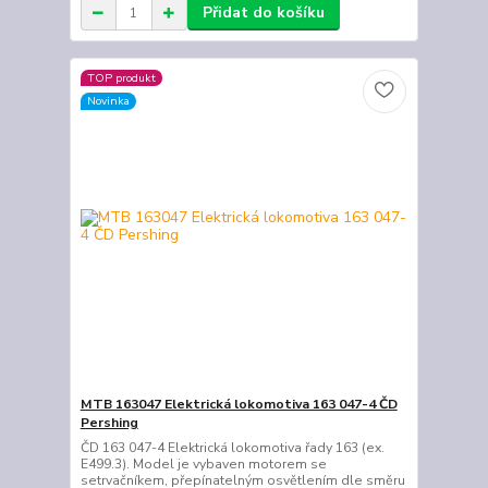
Přidat do košíku
TOP produkt
Novinka
MTB 163047 Elektrická lokomotiva 163 047-4 ČD
Pershing
ČD 163 047-4 Elektrická lokomotiva řady 163 (ex.
E499.3). Model je vybaven motorem se
setrvačníkem, přepínatelným osvětlením dle směru