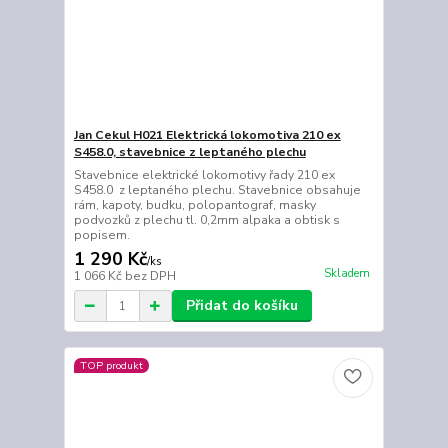
Jan Cekul H021 Elektrická lokomotiva 210 ex
S458.0, stavebnice z leptaného plechu
Stavebnice elektrické lokomotivy řady 210 ex
S458.0 z leptaného plechu. Stavebnice obsahuje
rám, kapoty, budku, polopantograf, masky
podvozků z plechu tl. 0,2mm alpaka a obtisk s
popisem.
1 290 Kč
/
ks
Skladem
1 066 Kč
bez DPH
Přidat do košíku
TOP produkt