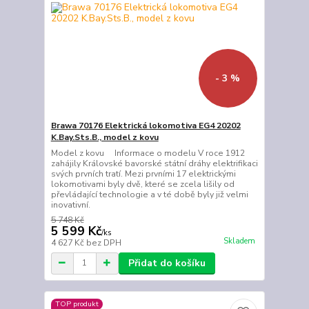
- 3 %
Brawa 70176 Elektrická lokomotiva EG4 20202
K.Bay.Sts.B., model z kovu
Model z kovu Informace o modelu V roce 1912
zahájily Královské bavorské státní dráhy elektrifikaci
svých prvních tratí. Mezi prvními 17 elektrickými
lokomotivami byly dvě, které se zcela lišily od
převládající technologie a v té době byly již velmi
inovativní.
5 748 Kč
5 599 Kč
/
ks
Skladem
4 627 Kč
bez DPH
Přidat do košíku
TOP produkt