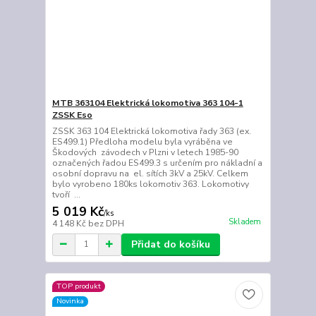
MTB 363104 Elektrická lokomotiva 363 104-1
ZSSK Eso
ZSSK 363 104 Elektrická lokomotiva řady 363 (ex.
ES499.1) Předloha modelu byla vyráběna ve
Škodových závodech v Plzni v letech 1985-90
označených řadou ES499.3 s určením pro nákladní a
osobní dopravu na el. sítích 3kV a 25kV. Celkem
bylo vyrobeno 180ks lokomotiv 363. Lokomotivy
tvoří ...
5 019 Kč
/
ks
Skladem
4 148 Kč
bez DPH
Přidat do košíku
TOP produkt
Novinka