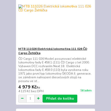
MTB 111026 Elektrická lokomotiva 111 026 ČD
Cargo Žehlička
ČD Cargo 111 026 Model posunovací elektrické
lokomotivy řady E 458.1 (111) ČD Cargo z let 2000.
Vybaven DCC rozhraním Next 18. Elektrická
lokomotiva řady E 458.0 (110) byla vyrobena roku
1971 jako první typ lokomotivy ŠKODA II. generace,
se záměrem nahrazení dieselových stojů na
posunu ve st...
4 979 Kč
/
ks
Skladem
4 115 Kč
bez DPH
Přidat do košíku