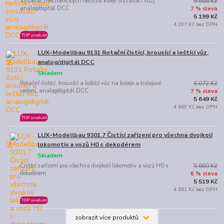
Vysavač mechanických nečistot kolejí (vysávací vůz),
5 566 Kč
analog/digitál DCC
7 % sleva
5 199 Kč
4 297 Kč bez DPH
TOP produkt
LUX-Modellbau 9131 Rotační čistící, brousící a leštící vůz,
2.
analog/digitál DCC
Skladem
Rotační čistící, brousící a leštící vůz na koleje a trolejové
6 072 Kč
vedení, analog/digitál DCC
7 % sleva
5 649 Kč
4 669 Kč bez DPH
TOP produkt
LUX-Modellbau 9301.7 Čistící zařízení pro všechna dvojkolí
3.
lokomotiv a vozů H0 s dekodérem
Skladem
Čistící zařízení pro všechna dvojkolí lokomotiv a vozů H0 s
5 880 Kč
dekodérem
6 % sleva
5 519 Kč
4 561 Kč bez DPH
TOP produkt
zobrazit více produktů