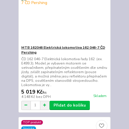
MTB 162046 Elektrická lokomotiva 162 046-7 ČD
Pershing
ČD 162 046-7 Elektrická lokomotiva řady 162 (ex.
E499.3). Model je vybaven motorem se
setrvačníkem, přepínatelným osvětlením dle směru
jízdy, zvlášt zapínatelným reflektorem (pouze
digitál), a možná změna jasu reflektoru přepínačem
na DPS, osvětlením stanoviště strojvedoucího.
Lokomotiva je vy...
5 019 Kč
/
ks
Skladem
4 148 Kč
bez DPH
Přidat do košíku
TOP produkt
Novinka