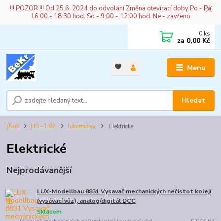
!!! POZOR !!! Od 25.6. 2024 do odvolání Změna otevírací doby Po - Pá
16:00 - 18:30 hod. So - 9:00 - 12:00 hod. Ne - zavřeno
0
ks
za
0,00 Kč
Menu
Hledat
Úvod
H0 - 1:87
Lokomotivy
Elektrické
Elektrické
Nejprodávanější
LUX-Modellbau 8831 Vysavač mechanických nečistot kolejí
1.
(vysávací vůz), analog/digitál DCC
Skladem