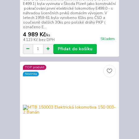
E499.1) byla vyvinuta v Škoda Plzeň jako konstrukční
pokračování první elektrické lokomotivy E499.0 - s
náhradou licenčních prvků domácím vývojem. V
letech 1959-61 bylo vyrobeno 61ks pro ČSD a
současně dalších 30ks pro polské dráhy PKP (
označeno E...
4 989 Kč
/
ks
Skladem
4 123 Kč
bez DPH
Přidat do košíku
TOP produkt
Novinka