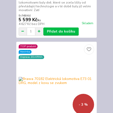
lokomotivami byly dvě, které se zcela lišily od
převládající technologie a v té době byly již velmi
inovativní. Zatí
5 748 Kč
5 599 Kč
/
ks
Skladem
4 627 Kč
bez DPH
Přidat do košíku
TOP produkt
Novinka
Doprava ZDARMA
- 3 %