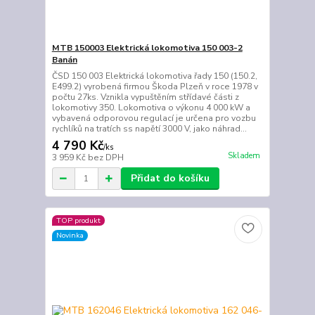
MTB 150003 Elektrická lokomotiva 150 003-2
Banán
ČSD 150 003 Elektrická lokomotiva řady 150 (150.2,
E499.2) vyrobená firmou Škoda Plzeň v roce 1978 v
počtu 27ks. Vznikla vypuštěním střídavé části z
lokomotivy 350. Lokomotiva o výkonu 4 000 kW a
vybavená odporovou regulací je určena pro vozbu
rychlíků na tratích ss napětí 3000 V, jako náhrad...
4 790 Kč
/
ks
Skladem
3 959 Kč
bez DPH
Přidat do košíku
TOP produkt
Novinka