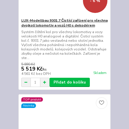
- 6 %
LUX-Modellbau 9301.7 Čistící zařízení pro všechna
dvojkolí lokomotiv a vozů H0 s dekodérem
Systém čištění kol pro všechny lokomotivy a vozy
velokosti H0 analogové a digitální. Čisticí systém
kol č. 9301.7 jako vestavěná nebo stolní jednotka.
Vyčistí všechna poháněná i nepohháněná kola
kolejových modelů, kolejových vozidel. Odstraňuje
zbytky oleje a nečistot na kolečkách. Zařízení je
ste...
5 880 Kč
5 519 Kč
/
ks
Skladem
4 561 Kč
bez DPH
Přidat do košíku
TOP produkt
Novinka