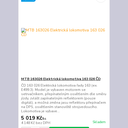
MTB 163026 Elektrická lokomotiva 163 026 ČD
ČD 163 026 Elektrická lokomotiva řady 163 (ex.
E499.3). Model je vybaven motorem se
setrvačníkem, přepínatelným osvětlením dle směru
jízdy, zvlášt zapínatelným reflektorem (pouze
digitál), a možná změna jasu reflektoru přepínačem
na DPS, osvětlením stanoviště strojvedoucího.
Lokomotiva je vybave...
5 019 Kč
/
ks
Skladem
4 148 Kč
bez DPH