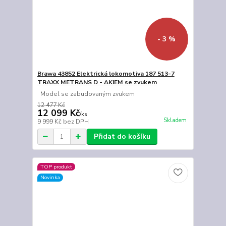
- 3 %
Brawa 43852 Elektrická lokomotiva 187 513-7
TRAXX METRANS D - AKIEM se zvukem
Model se zabudovaným zvukem
12 477 Kč
12 099 Kč
/
ks
Skladem
9 999 Kč
bez DPH
Přidat do košíku
TOP produkt
Novinka