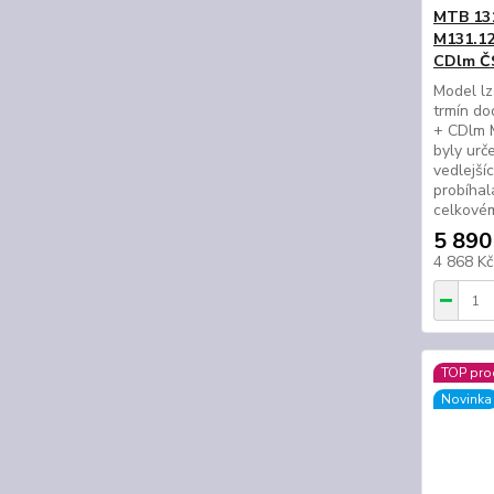
MTB 13
M131.12
CDlm Č
Model lz
trmín d
+ CDlm 
byly urč
vedlejší
probíhal
celkové
5 890
4 868 K
TOP pro
Novinka