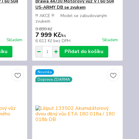
VT60 504
Brawa 44730 Motorový vůz VT60 504
US-ARMY DB se zvukem
!!! AKCE !!! Model se zabudovaným
zvukem
9 899 Kč
7 999 Kč
/
ks
Skladem
Skladem
6 611 Kč
bez DPH
šíku
Přidat do košíku
Novinka
Doprava ZDARMA