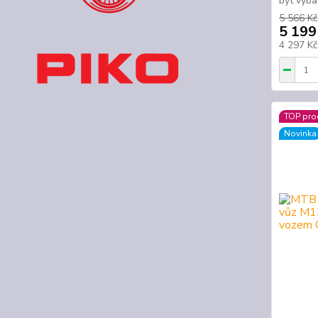
být vyba
5 566 Kč
5 199
4 297 K
TOP pro
Novinka