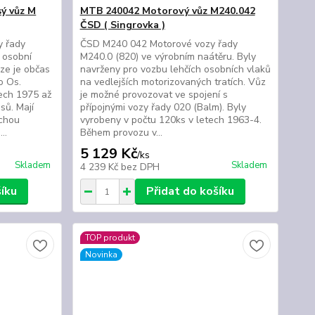
ý vůz M
MTB 240042 Motorový vůz M240.042
ČSD ( Singrovka )
y řady
ČSD M240 042 Motorové vozy řady
 osobní
M240.0 (820) ve výrobním naátěru. Byly
lze je občas
navrženy pro vozbu lehčích osobních vlaků
ko Os.
na vedlejších motorizovaných tratích. Vůz
tech 1975 až
je možné provozovat ve spojení s
sů. Mají
přípojnými vozy řady 020 (Balm). Byly
chou
vyrobeny v počtu 120ks v letech 1963-4.
..
Během provozu v...
5 129 Kč
/
ks
Skladem
Skladem
4 239 Kč
bez DPH
šíku
Přidat do košíku
TOP produkt
Novinka