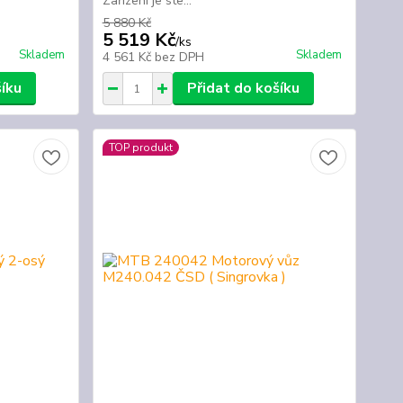
Zařízení je ste...
5 880 Kč
5 519 Kč
/
ks
Skladem
Skladem
4 561 Kč
bez DPH
šíku
Přidat do košíku
TOP produkt