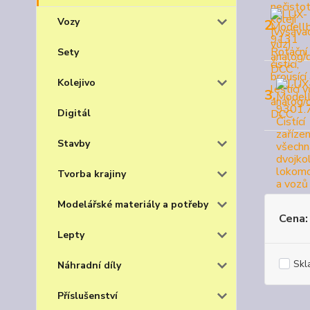
Vozy
2.
Sety
Kolejivo
3.
Digitál
Stavby
Tvorba krajiny
Modelářské materiály a potřeby
Cena:
Lepty
Skl
Náhradní díly
Příslušenství