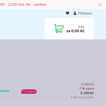
:00 - 12:00 hod. Ne - zavřeno
Přihlášení
0
ks
za
0,00 Kč
5 566 Kč
7 % sleva
ladem
TOP produkt
5 199 Kč
4 297 Kč bez DPH