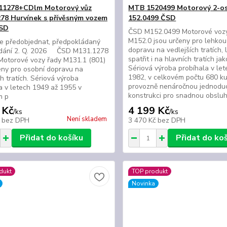
11278+CDlm Motorový vůz
MTB 1520499 Motorový 2-os
78 Hurvínek s přívěsným vozem
152.0499 ČSD
SD
ČSD M152.0499 Motorové voz
M152.0 jsou určeny pro lehkou
e předobjednat, předpokládaný
dopravu na vedlejších tratích, 
odání 2. Q. 2026 ČSD M131.1278
spatřit i na hlavních tratích ja
Motorové vozy řady M131.1 (801)
Sériová výroba probíhala v le
eny pro osobní dopravu na
1982, v celkovém počtu 680 ku
ch tratích. Sériová výroba
provozně nenáročnou jednodu
a v letech 1949 až 1955 v
konstrukci pro snadnou obsluh.
m p
 Kč
4 199 Kč
/
ks
/
ks
Není skladem
č
bez DPH
3 470 Kč
bez DPH
Přidat do košíku
Přidat do ko
dukt
TOP produkt
Novinka