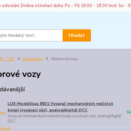
do odvolání Změna otevírací doby Po - Pá 16:00 - 18:30 hod. So - 9
Hledat
0 - 1:87
Lokomotivy
Motorové vozy
rové vozy
dávanější
LUX-Modellbau 8831 Vysavač mechanických nečistot
kolejí (vysávací vůz), analog/digitál DCC
Sk
Vysavač mechanických nečistot kolejí (vysávací vůz), analog/digitál
DCC