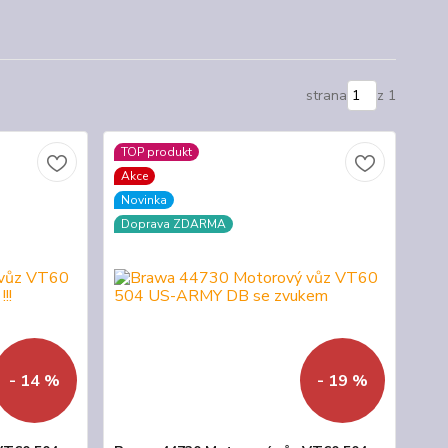
strana
z 1
TOP produkt
Akce
Novinka
Doprava ZDARMA
- 14 %
- 19 %