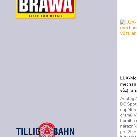
LUX-Mod
mechani
vůz), a
Analog /
DC Spot
napětí 
gramů V
horního 
nárazní
pro 2L =