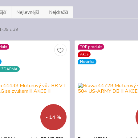
jší
Nejlevnější
Nejdražší
1-39 z 39
dukt
TOP produkt
Akce
Novinka
a ZDARMA
- 14 %