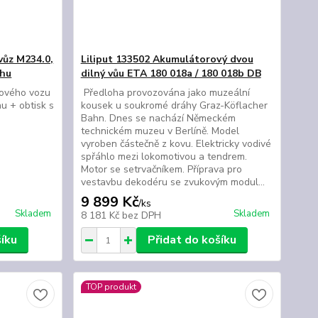
vůz M234.0,
Liliput 133502 Akumulátorový dvou
chu
dilný vůu ETA 180 018a / 180 018b DB
rového vozu
Předloha provozována jako muzeální
u + obtisk s
kousek u soukromé dráhy Graz-Köflacher
Bahn. Dnes se nachází Německém
technickém muzeu v Berlíně. Model
vyroben částečně z kovu. Elektricky vodivé
spřáhlo mezi lokomotivou a tendrem.
Motor se setrvačníkem. Příprava pro
vestavbu dekodéru se zvukovým modul...
9 899 Kč
/
ks
Skladem
Skladem
8 181 Kč
bez DPH
šíku
Přidat do košíku
TOP produkt