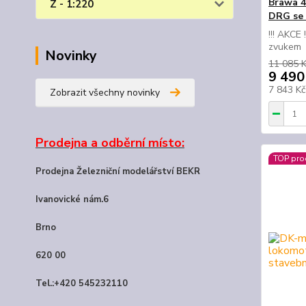
Brawa 4
Z - 1:220
DRG se z
!!! AKCE
zvuke
Novinky
11 085 
9 490
7 843 K
Zobrazit všechny novinky
Prodejna a odběrní místo:
TOP pro
Prodejna Železniční modelářství BEKR
Ivanovické nám.6
Brno
620 00
Tel.:+420 545232110