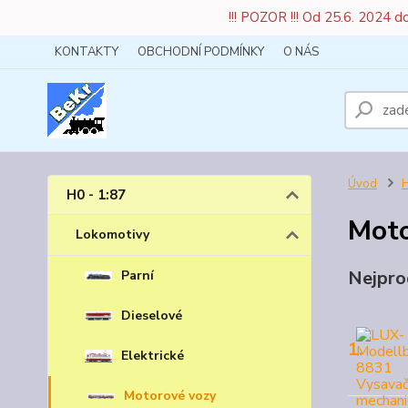
!!! POZOR !!! Od 25.6. 2024 
KONTAKTY
OBCHODNÍ PODMÍNKY
O NÁS
Úvod
H
H0 - 1:87
Moto
Lokomotivy
Nejpro
Parní
Dieselové
1.
Elektrické
Motorové vozy