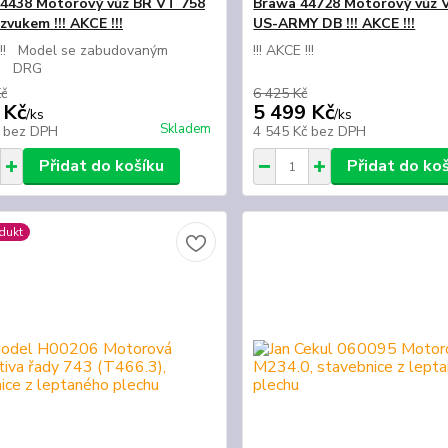
4438 Motorový vůz BR VT 758
Brawa 44728 Motorový vůz 
vukem !!! AKCE !!!
US-ARMY DB !!! AKCE !!!
 !!! Model se zabudovaným
!!! AKCE !!!
m DRG
Kč
6 425 Kč
 Kč
5 499 Kč
/
ks
/
ks
Skladem
č
bez DPH
4 545 Kč
bez DPH
Přidat do košíku
Přidat do ko
dukt