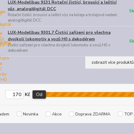
LUX-Modellbau 9131 Rotační čistící, brousící a leštící
vůz, analog/digitál DCC
Sk
Rotační čistící, brousící a leštící vůz na koleje a trolejové vedení,
analog/digitál DCC
LUX-Modellbau 9301.7 Čistící zařízení pro všechna
dvojkolí lokomotiv a vozů H0 s dekodérem
Sk
Čistící zařízení pro všechna dvojkolí lokomotiv a vozů H0 s
dekodérem
zobrazit více produktů
Kč
Od
adem
Novinka
Akce
Doprava ZDARMA
TOP 