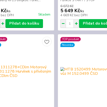
veny RP25 dvojkolí. Funkc...
Funkce START / STOP
6 072 Kč
 Kč
5 649 Kč
/
ks
/
ks
Skladem
č
bez DPH
4 669 Kč
bez DPH
Přidat do košíku
Přidat do ko
dukt
TOP produkt
Novinka