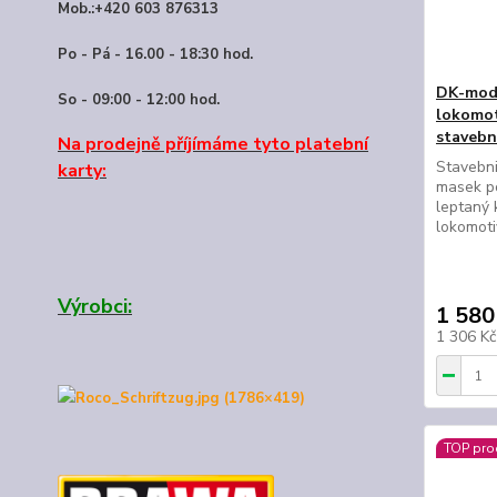
Mob.:+420 603 876313
Po - Pá - 16.00 - 18:30 hod.
DK-mod
So - 09:00 - 12:00 hod.
lokomot
stavebn
Na prodejně příjímáme tyto platební
Stavebni
karty:
masek p
leptaný 
lokomot
Výrobci:
1 580
1 306 K
TOP pro