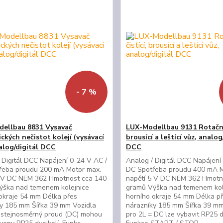
- 7 %
ellbau 8831 Vysavač
LUX-Modellbau 9131 Rotační 
ckých nečistot kolejí (vysávací
brousící a leštící vůz, analog
nalog/digitál DCC
DCC
 Digitál DCC Napájení 0-24 V AC /
Analog / Digitál DCC Napájení
řeba proudu 200 mA Motor max.
DC Spotřeba proudu 400 mA M
5 V DC NEM 362 Hmotnost cca 140
napětí 5 V DC NEM 362 Hmotn
ýška nad temenem kolejnice
gramů Výška nad temenem kol
okraje 54 mm Délka přes
horního okraje 54 mm Délka p
ky 185 mm Šířka 39 mm Vozidla
nárazníky 185 mm Šířka 39 mm
 stejnosměrný proud (DC) mohou
pro 2L = DC lze vybavit RP25 d