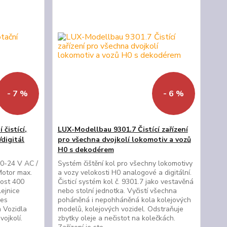
- 7 %
- 6 %
čistící,
LUX-Modellbau 9301.7 Čistící zařízení
/digitál
pro všechna dvojkolí lokomotiv a vozů
H0 s dekodérem
 0-24 V AC /
Systém čištění kol pro všechny lokomotivy
otor max.
a vozy velokosti H0 analogové a digitální.
ost 400
Čisticí systém kol č. 9301.7 jako vestavěná
ejnice
nebo stolní jednotka. Vyčistí všechna
řes
poháněná i nepohháněná kola kolejových
 Vozidla
modelů, kolejových vozidel. Odstraňuje
vojkolí.
zbytky oleje a nečistot na kolečkách.