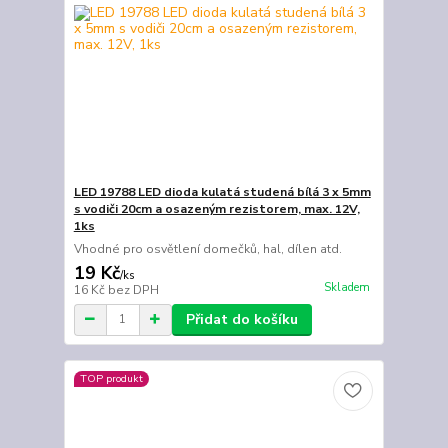
LED 19788 LED dioda kulatá studená bílá 3 x 5mm
s vodiči 20cm a osazeným rezistorem, max. 12V,
1ks
Vhodné pro osvětlení domečků, hal, dílen atd.
19 Kč
/
ks
Skladem
16 Kč
bez DPH
Přidat do košíku
TOP produkt