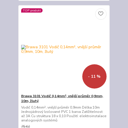
TOP produkt
- 11 %
Brawa 3101 Vodič 0,14mm², vnější průměr 0,9mm,
10m, žlutý
Vodič 0,14mm², vnější průměr 0,9mm Délka:10m
Jednojádrový Izolované PVC 1 barva Zatížitelnost
až 3A Cu struktura 18 x 0,10 Použití: elektroinstalace
analogových systémů
75 Kč