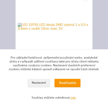
Pro základní funkčnost, zpříjemnění používání webu, analytické
účely a v případě udělení souhlasu také pro účely cílení reklamy
využíváme soubory cookies. Nastavení vlastních preferencí
LED 19791 LED dioda SMD zelená 1 x 0,5 x 0,4mm
cookies můžete kdykoli upravit odkazem ve spodní části stránek.
s vodiči 19cm, max. 3V
Vhodné pro montáž světel na lokomotivy.
19 Kč
/
ks
Souhlasím
Nastavení
Skladem
16 Kč
bez DPH
Přidat do košíku
Souhlas můžete odmítnout
zde
.