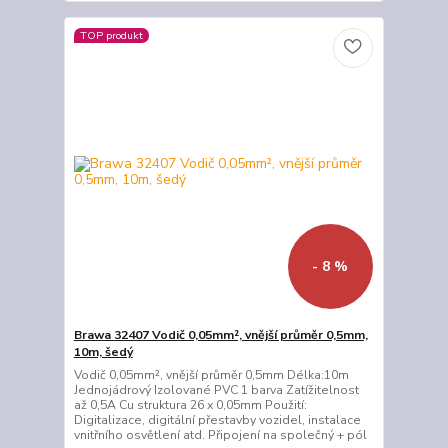
TOP produkt
- 8 %
Brawa 32407 Vodič 0,05mm², vnější průměr 0,5mm,
10m, šedý
Vodič 0,05mm², vnější průměr 0,5mm Délka:10m
Jednojádrový Izolované PVC 1 barva Zatížitelnost
až 0,5A Cu struktura 26 x 0,05mm Použití:
Digitalizace, digitální přestavby vozidel, instalace
vnitřního osvětlení atd. Připojení na společný + pól