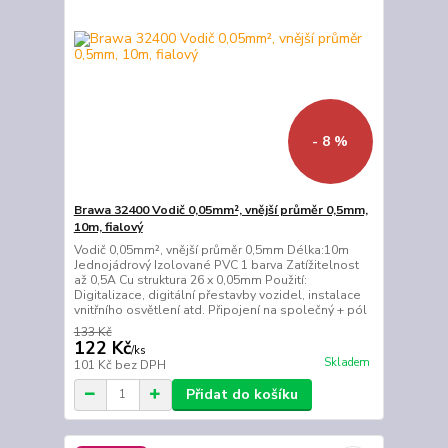
- 8 %
Brawa 32400 Vodič 0,05mm², vnější průměr 0,5mm,
10m, fialový
Vodič 0,05mm², vnější průměr 0,5mm Délka:10m
Jednojádrový Izolované PVC 1 barva Zatížitelnost
až 0,5A Cu struktura 26 x 0,05mm Použití:
Digitalizace, digitální přestavby vozidel, instalace
vnitřního osvětlení atd. Připojení na společný + pól
133 Kč
122 Kč
/
ks
Skladem
101 Kč
bez DPH
Přidat do košíku