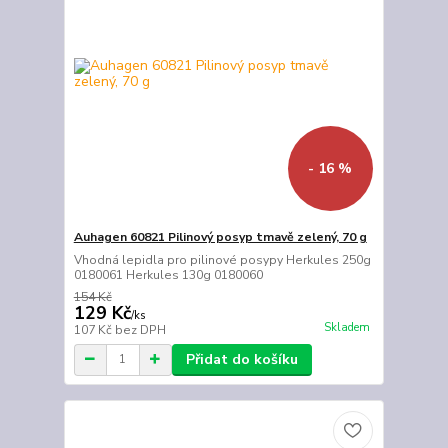
- 16 %
Auhagen 60821 Pilinový posyp tmavě zelený, 70 g
Vhodná lepidla pro pilinové posypy Herkules 250g
0180061 Herkules 130g 0180060
154 Kč
129 Kč
/
ks
Skladem
107 Kč
bez DPH
Přidat do košíku