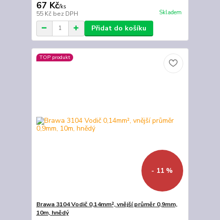
67 Kč
/
ks
Skladem
55 Kč
bez DPH
Přidat do košíku
TOP produkt
- 11 %
Brawa 3104 Vodič 0,14mm², vnější průměr 0,9mm,
10m, hnědý