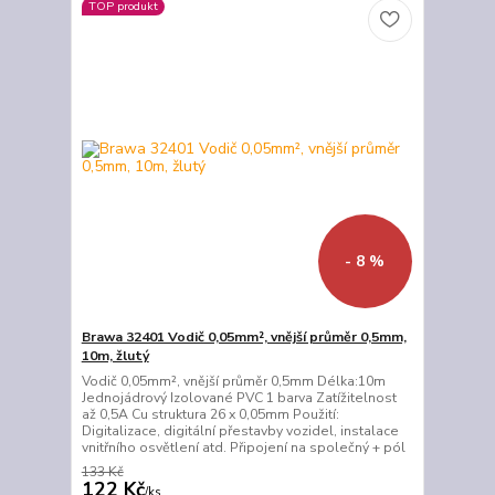
TOP produkt
- 8 %
Brawa 32401 Vodič 0,05mm², vnější průměr 0,5mm,
10m, žlutý
Vodič 0,05mm², vnější průměr 0,5mm Délka:10m
Jednojádrový Izolované PVC 1 barva Zatížitelnost
až 0,5A Cu struktura 26 x 0,05mm Použití:
Digitalizace, digitální přestavby vozidel, instalace
vnitřního osvětlení atd. Připojení na společný + pól
133 Kč
122 Kč
/
ks