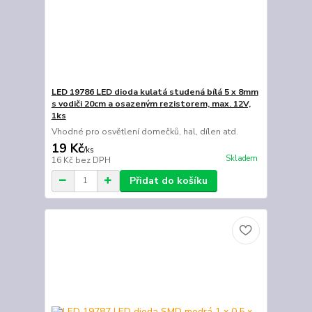
LED 19786 LED dioda kulatá studená bílá 5 x 8mm
s vodiči 20cm a osazeným rezistorem, max. 12V,
1ks
Vhodné pro osvětlení domečků, hal, dílen atd.
19 Kč
/
ks
Skladem
16 Kč
bez DPH
Přidat do košíku