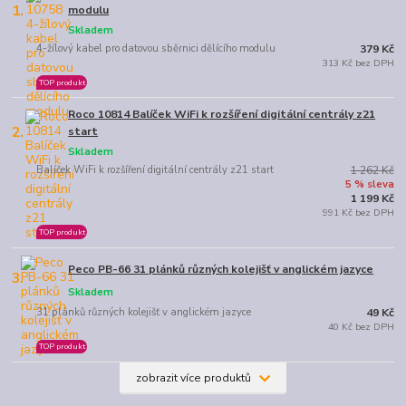
1.
modulu
Skladem
4-žílový kabel pro datovou sběrnici dělícího modulu
379 Kč
313 Kč bez DPH
TOP produkt
Roco 10814 Balíček WiFi k rozšíření digitální centrály z21
2.
start
Skladem
Balíček WiFi k rozšíření digitální centrály z21 start
1 262 Kč
5 % sleva
1 199 Kč
991 Kč bez DPH
TOP produkt
Peco PB-66 31 plánků různých kolejišť v anglickém jazyce
3.
Skladem
31 plánků různých kolejišť v anglickém jazyce
49 Kč
40 Kč bez DPH
TOP produkt
zobrazit více produktů