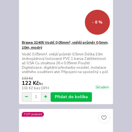
- 8 %
Brawa 32405 Vodič 0,05mm², vnější průměr 0,5mm,
10m, modrý
Vodič 0,05mm², vnější průměr 0,5mm Délka:10m
Jednojádrový Izolované PVC 1 barva Zatížitelnost
až 0,5A Cu struktura 26 x 0,05mm Použití:
Digitalizace, digitální přestavby vozidel, instalace
vnitřního osvětlení atd. Připojení na společný + pól
133 Kč
122 Kč
/
ks
Skladem
101 Kč
bez DPH
Přidat do košíku
TOP produkt