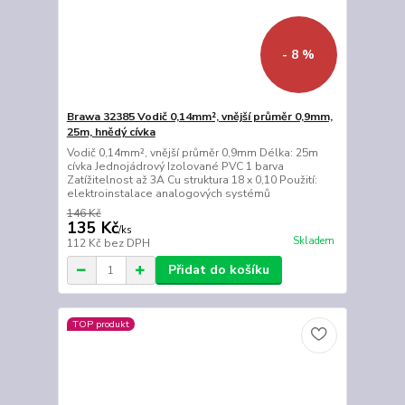
- 8 %
Brawa 32385 Vodič 0,14mm², vnější průměr 0,9mm,
25m, hnědý cívka
Vodič 0,14mm², vnější průměr 0,9mm Délka: 25m
cívka Jednojádrový Izolované PVC 1 barva
Zatížitelnost až 3A Cu struktura 18 x 0,10 Použití:
elektroinstalace analogových systémů
146 Kč
135 Kč
/
ks
Skladem
112 Kč
bez DPH
Přidat do košíku
TOP produkt