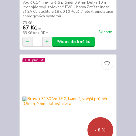
Vodič 0,14mm², vnější průměr 0,9mm Délka:10m
Jednojádrový Izolované PVC 1 barva Zatížitelnost
až 3A Cu struktura 18 x 0,10 Použití: elektroinstalace
analogových systémů
75 Kč
67 Kč
/
ks
Skladem
55 Kč
bez DPH
Přidat do košíku
TOP produkt
- 8 %