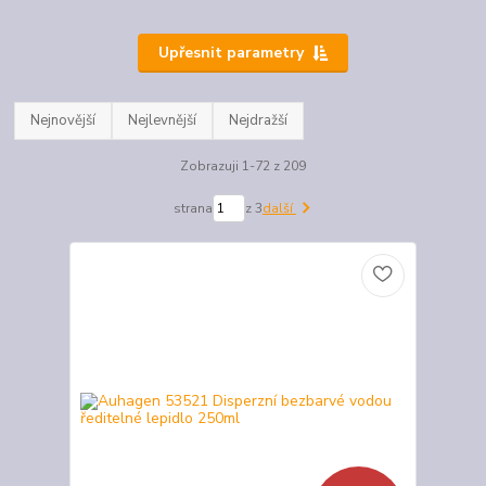
Upřesnit parametry
Nejnovější
Nejlevnější
Nejdražší
Zobrazuji 1-72 z 209
strana
z 3
další