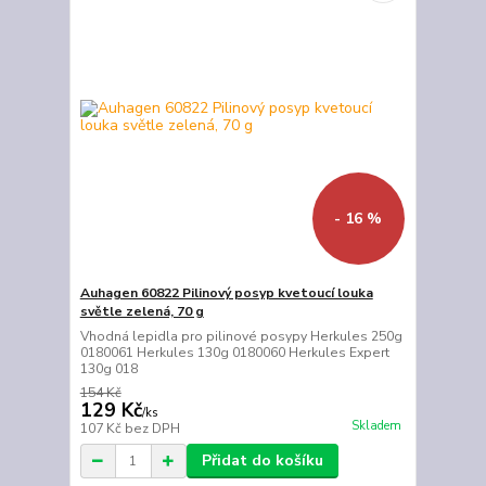
- 16 %
Auhagen 60822 Pilinový posyp kvetoucí louka
světle zelená, 70 g
Vhodná lepidla pro pilinové posypy Herkules 250g
0180061 Herkules 130g 0180060 Herkules Expert
130g 018
154 Kč
129 Kč
/
ks
Skladem
107 Kč
bez DPH
Přidat do košíku