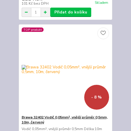
Skladem
101 Kč
bez DPH
Přidat do košíku
TOP produkt
- 8 %
Brawa 32402 Vodič 0,05mm², vnější průměr 0,5mm,
10m, červený
Vodič 0,05mm², vnější průměr 0,5mm Délka:10m