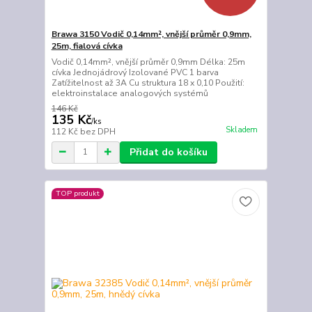
Brawa 3150 Vodič 0,14mm², vnější průměr 0,9mm,
25m, fialová cívka
Vodič 0,14mm², vnější průměr 0,9mm Délka: 25m
cívka Jednojádrový Izolované PVC 1 barva
Zatížitelnost až 3A Cu struktura 18 x 0,10 Použití:
elektroinstalace analogových systémů
146 Kč
135 Kč
/
ks
Skladem
112 Kč
bez DPH
Přidat do košíku
TOP produkt