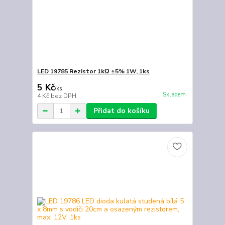
LED 19785 Rezistor 1kΩ ±5% 1W, 1ks
5 Kč
/
ks
Skladem
4 Kč
bez DPH
Přidat do košíku