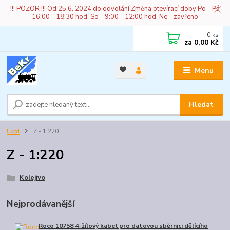
!!! POZOR !!! Od 25.6. 2024 do odvolání Změna otevírací doby Po - Pá
16:00 - 18:30 hod. So - 9:00 - 12:00 hod. Ne - zavřeno
0
ks
za
0,00 Kč
Menu
Hledat
Úvod
Z - 1:220
Z - 1:220
Kolejivo
Nejprodávanější
Roco 10758 4-žílový kabel pro datovou sběrnici dělícího