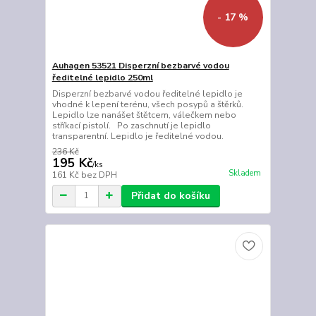
- 17 %
Auhagen 53521 Disperzní bezbarvé vodou
ředitelné lepidlo 250ml
Disperzní bezbarvé vodou ředitelné lepidlo je
vhodné k lepení terénu, všech posypů a štěrků.
Lepidlo lze nanášet štětcem, válečkem nebo
stříkací pistolí. Po zaschnutí je lepidlo
transparentní. Lepidlo je ředitelné vodou.
236 Kč
195 Kč
/
ks
Skladem
161 Kč
bez DPH
Přidat do košíku