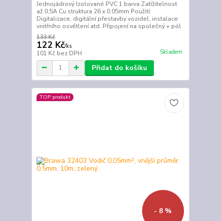
Jednojádrový Izolované PVC 1 barva Zatížitelnost
až 0,5A Cu struktura 26 x 0,05mm Použití:
Digitalizace, digitální přestavby vozidel, instalace
vnitřního osvětlení atd. Připojení na společný + pól
133 Kč
122 Kč
/
ks
Skladem
101 Kč
bez DPH
Přidat do košíku
TOP produkt
- 8 %