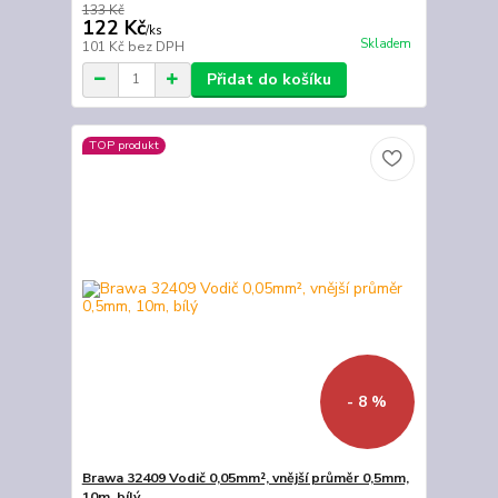
133 Kč
122 Kč
/
ks
Skladem
101 Kč
bez DPH
Přidat do košíku
TOP produkt
- 8 %
Brawa 32409 Vodič 0,05mm², vnější průměr 0,5mm,
10m, bílý