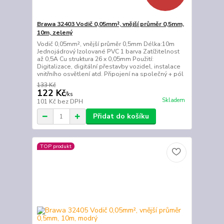
Brawa 32403 Vodič 0,05mm², vnější průměr 0,5mm,
10m, zelený
Vodič 0,05mm², vnější průměr 0,5mm Délka:10m
Jednojádrový Izolované PVC 1 barva Zatížitelnost
až 0,5A Cu struktura 26 x 0,05mm Použití:
Digitalizace, digitální přestavby vozidel, instalace
vnitřního osvětlení atd. Připojení na společný + pól
133 Kč
122 Kč
/
ks
Skladem
101 Kč
bez DPH
Přidat do košíku
TOP produkt