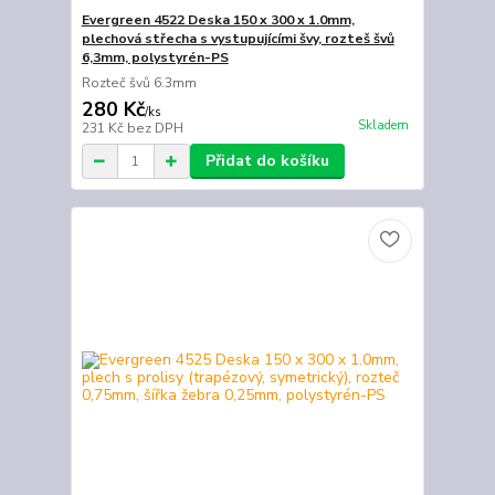
Evergreen 4522 Deska 150 x 300 x 1.0mm,
plechová střecha s vystupujícími švy, rozteš švů
6,3mm, polystyrén-PS
Rozteč švů 6.3mm
280 Kč
/
ks
Skladem
231 Kč
bez DPH
Přidat do košíku