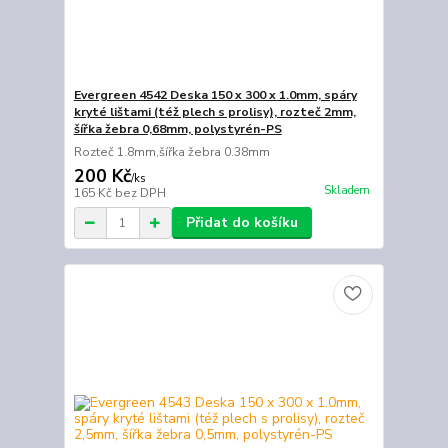
Evergreen 4542 Deska 150 x 300 x 1.0mm, spáry
kryté lištami (též plech s prolisy), rozteč 2mm,
šířka žebra 0,68mm, polystyrén-PS
Rozteč 1.8mm,šířka žebra 0.38mm
200 Kč
/
ks
Skladem
165 Kč
bez DPH
Přidat do košíku