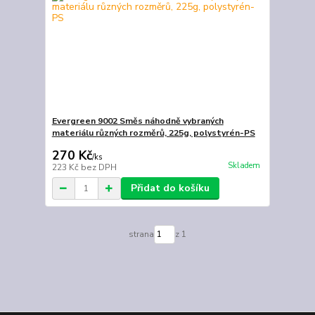
Evergreen 9002 Směs náhodně vybraných
materiálu různých rozměrů, 225g, polystyrén-PS
270 Kč
/
ks
Skladem
223 Kč
bez DPH
Přidat do košíku
strana
z 1