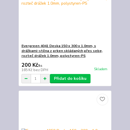
Evergreen 4041 Deska 150 x 300 x 1.0mm, s
drážkami-stěna z prken skládaných přes sebe,
rozteč drážek 1.0mm, polystyren-PS
200 Kč
/
ks
Skladem
165 Kč
bez DPH
Přidat do košíku