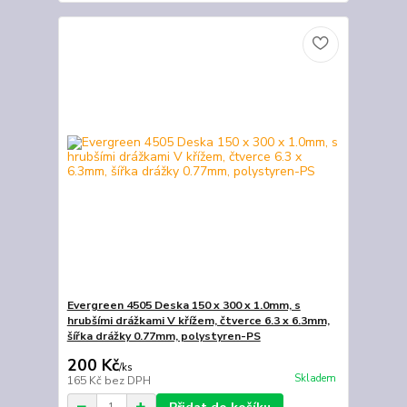
Evergreen 4505 Deska 150 x 300 x 1.0mm, s
hrubšími drážkami V křížem, čtverce 6.3 x 6.3mm,
šířka drážky 0.77mm, polystyren-PS
200 Kč
/
ks
Skladem
165 Kč
bez DPH