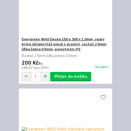
Evergreen 4543 Deska 150 x 300 x 1.0mm, spáry
kryté lištami (též plech s prolisy), rozteč 2,5mm,
šířka žebra 0,5mm, polystyrén-PS
Rozteč 2.5mm,šířka žebra 0.5mm
200 Kč
/
ks
Skladem
165 Kč
bez DPH
Přidat do košíku