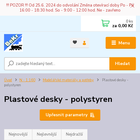
!!! POZOR !!! Od 25.6. 2024 do odvolání Změna otevírací doby Po - Pá
16:00 - 18:30 hod. So - 9:00 - 12:00 hod. Ne - zavřeno
0
ks
za
0,00 Kč
Menu
Hledat
Úvod
N - 1:160
Modelářské materiály a potřeby
Plastové desky -
polystyren
Plastové desky - polystyren
Upřesnit parametry
Nejnovější
Nejlevnější
Nejdražší