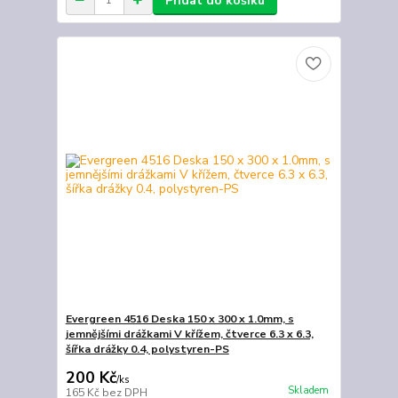
Přidat do košíku
Evergreen 4516 Deska 150 x 300 x 1.0mm, s
jemnějšími drážkami V křížem, čtverce 6.3 x 6.3,
šířka drážky 0.4, polystyren-PS
200 Kč
/
ks
Skladem
165 Kč
bez DPH