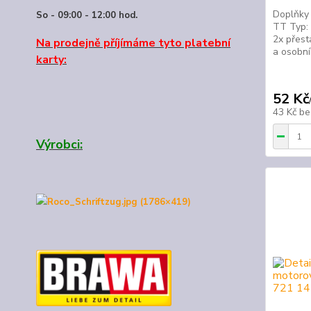
Doplňky 
So - 09:00 - 12:00 hod.
TT Typ: 
2x přest
Na prodejně příjímáme tyto platební
a osobní
karty:
52 Kč
43 Kč
be
Výrobci: