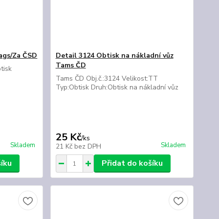
Gags/Za ČSD
Detail 3124 Obtisk na nákladní vůz
Tams ČD
tisk
z
Tams ČD Obj.č.:3124 Velikost:TT
Typ:Obtisk Druh:Obtisk na nákladní vůz
25 Kč
/
ks
Skladem
Skladem
21 Kč
bez DPH
šíku
Přidat do košíku