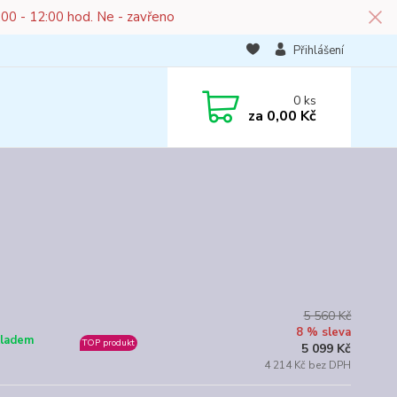
:00 - 12:00 hod. Ne - zavřeno
Přihlášení
0
ks
za
0,00 Kč
5 560 Kč
8 % sleva
ladem
TOP produkt
5 099 Kč
4 214 Kč bez DPH