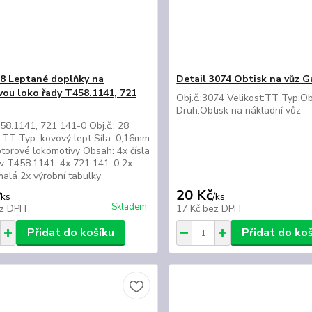
28 Leptané doplňky na
Detail 3074 Obtisk na vůz 
ou loko řady T458.1141, 721
Obj.č.:3074 Velikost:TT Typ:Ob
Druh:Obtisk na nákladní vů
8.1141, 721 141-0 Obj.č.: 28
: TT Typ: kovový lept Síla: 0,16mm
torové lokomotivy Obsah: 4x čísla
v T458.1141, 4x 721 141-0 2x
alá 2x výrobní tabulky
20 Kč
/
ks
/
ks
Skladem
z DPH
17 Kč
bez DPH
Přidat do košíku
Přidat do ko