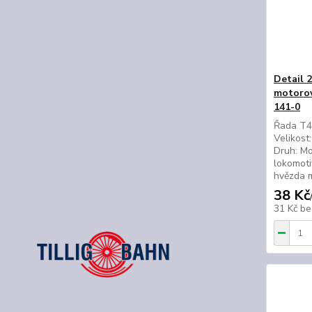
Detail 
motorov
141-0
Řada T45
Velikost
Druh: Mo
lokomoti
hvězda m
38 Kč
31 Kč
be