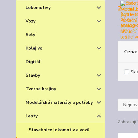
2.
Lokomotivy
Vozy
Sety
Kolejivo
Cena:
Digitál
Skl
Stavby
Tvorba krajiny
Modelářské materiály a potřeby
Nejnově
Lepty
Zobrazuji 
Stavebnice lokomotiv a vozů