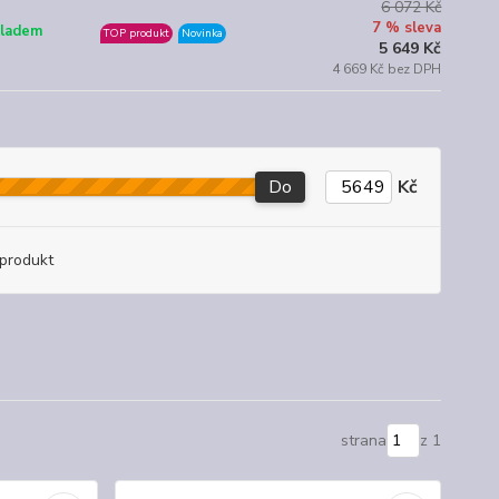
6 072 Kč
7 % sleva
ladem
TOP produkt
Novinka
5 649 Kč
4 669 Kč bez DPH
Do
Kč
produkt
strana
z 1