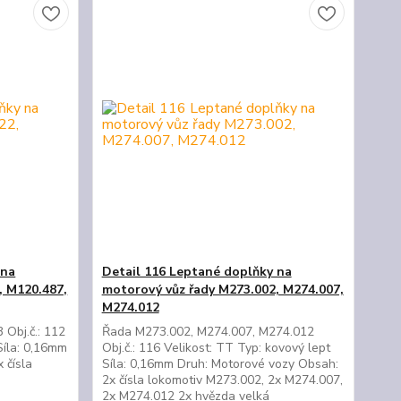
 na
Detail 116 Leptané doplňky na
, M120.487,
motorový vůz řady M273.002, M274.007,
M274.012
Obj.č.: 112
Řada M273.002, M274.007, M274.012
Síla: 0,16mm
Obj.č.: 116 Velikost: TT Typ: kovový lept
 čísla
Síla: 0,16mm Druh: Motorové vozy Obsah:
2x čísla lokomotiv M273.002, 2x M274.007,
2x M274.012 2x hvězda velká