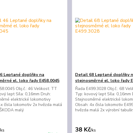
46 Leptané doplňky na
Detail 68 Leptané doplňky 
měrné el. loko řady E458.0045
stejnosměrné el. loko řady 
8.0045 Obj.č.: 46 Velikost: TT
Řada E499.3028 Obj.č.: 68 Vel
ový lept Síla: 0,16mm Druh:
Typ: kovový lept Síla: 0,16mm 
ěrné elektrické lokomotivy
Stejnosměrné elektrické lokom
x čísla lokomotiv 2x hvězda malá
Obsah: 4x čísla lokomotiv E49
 ŠKODA malý
hvězda malá 2x výrobní tabulk
38 Kč
/
ks
/
ks