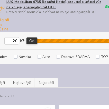
LUX-Modellbau 9735 Rotační čistící, brousící a leštící vůz
Sk
na koleje, analog/digitál DCC
Rotační čistící, brousící a leštící vůz na koleje, analog/digitál DCC
Kč
Od
adem
Novinka
Akce
Doprava ZDARMA
TOP 
jší
Nejlevnější
Nejdražší
1-32 z 32