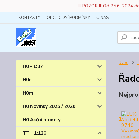
!!! POZOR !!! Od 25.6. 2024 
KONTAKTY
OBCHODNÍ PODMÍNKY
O NÁS
Úvod
T
H0 - 1:87
Řado
H0e
H0m
Nejpro
H0 Novinky 2025 / 2026
1.
H0 Akční modely
TT - 1:120