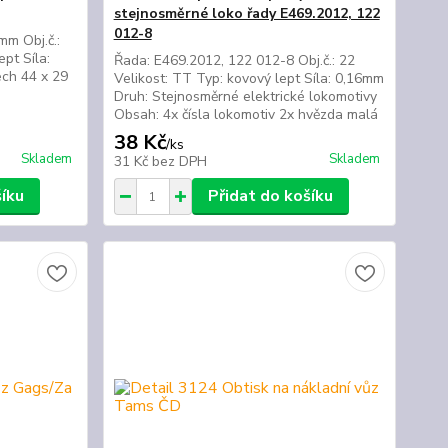
stejnosměrné loko řady E469.2012, 122
012-8
mm Obj.č.:
ept Síla:
Řada: E469.2012, 122 012-8 Obj.č.: 22
ch 44 x 29
Velikost: TT Typ: kovový lept Síla: 0,16mm
Druh: Stejnosměrné elektrické lokomotivy
Obsah: 4x čísla lokomotiv 2x hvězda malá
38 Kč
/
ks
Skladem
Skladem
31 Kč
bez DPH
šíku
Přidat do košíku