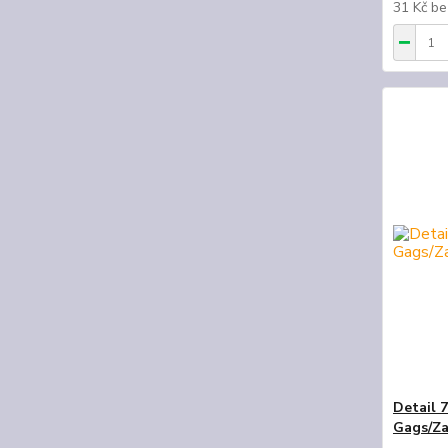
31 Kč
be
Detail 
Gags/Za