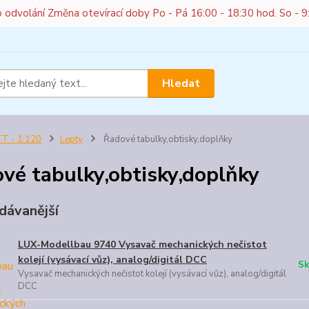
do odvolání Změna otevírací doby Po - Pá 16:00 - 18:30 hod. So - 9
Hledat
T - 1:120
Lepty
Řadové tabulky,obtisky,doplňky
vé tabulky,obtisky,doplňky
dávanější
LUX-Modellbau 9740 Vysavač mechanických nečistot
kolejí (vysávací vůz), analog/digitál DCC
Sk
Vysavač mechanických nečistot kolejí (vysávací vůz), analog/digitál
DCC