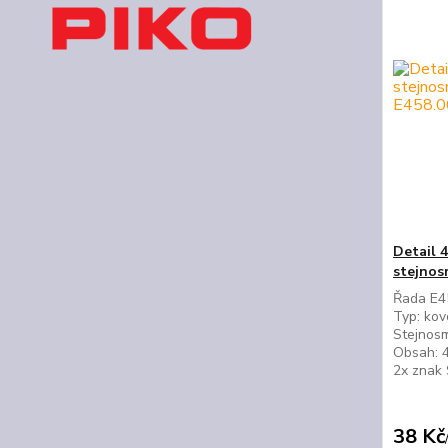
Detail 
stejnos
Řada E45
Typ: kov
Stejnosm
Obsah: 4
2x znak
38 Kč