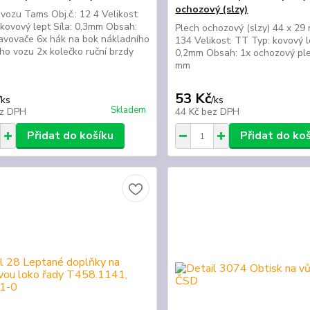
ochozový (slzy)
vozu Tams Obj.č.: 12 4 Velikost:
kovový lept Síla: 0,3mm Obsah:
Plech ochozový (slzy) 44 x 29 
avovače 6x hák na bok nákladního
134 Velikost: TT Typ: kovový l
ho vozu 2x kolečko ruční brzdy
0,2mm Obsah: 1x ochozový ple
mm
53 Kč
/
ks
/
ks
Skladem
z DPH
44 Kč
bez DPH
Přidat do košíku
Přidat do ko