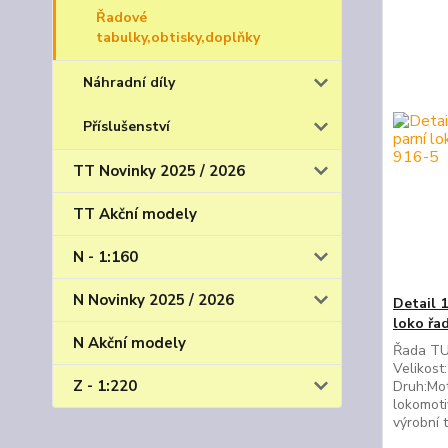
Řadové
tabulky,obtisky,doplňky
Náhradní díly
Příslušenství
TT Novinky 2025 / 2026
TT Akční modely
N - 1:160
N Novinky 2025 / 2026
Detail 
loko řa
N Akční modely
Řada TU4
Velikost
Z - 1:220
Druh:Mot
lokomoti
výrobní 