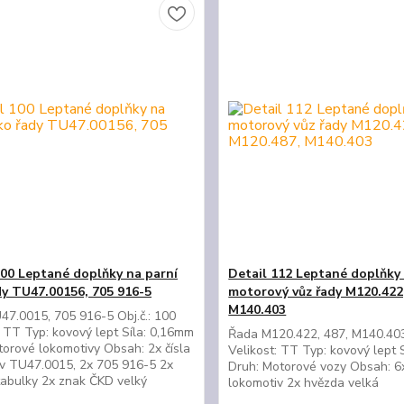
100 Leptané doplňky na parní
Detail 112 Leptané doplňky
dy TU47.00156, 705 916-5
motorový vůz řady M120.422
M140.403
7.0015, 705 916-5 Obj.č.: 100
: TT Typ: kovový lept Síla: 0,16mm
Řada M120.422, 487, M140.403 
orové lokomotivy Obsah: 2x čísla
Velikost: TT Typ: kovový lept 
v TU47.0015, 2x 705 916-5 2x
Druh: Motorové vozy Obsah: 6x
tabulky 2x znak ČKD velký
lokomotiv 2x hvězda velká