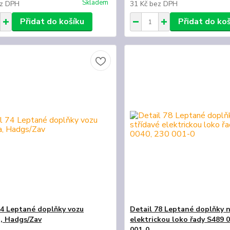
Skladem
z DPH
31 Kč
bez DPH
Přidat do košíku
Přidat do ko
74 Leptané doplňky vozu
Detail 78 Leptané doplňky n
, Hadgs/Zav
elektrickou loko řady S489 
001-0