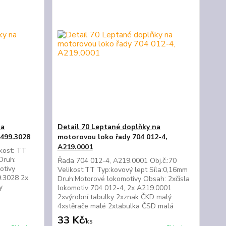
na
Detail 70 Leptané doplňky na
E499.3028
motorovou loko řady 704 012-4,
A219.0001
ikost: TT
Druh:
Řada 704 012-4, A219.0001 Obj.č.:70
otivy
Velikost:TT Typ:kovový lept Síla:0,16mm
9.3028 2x
Druh:Motorové lokomotivy Obsah: 2xčísla
y
lokomotiv 704 012-4, 2x A219.0001
2xvýrobní tabulky 2xznak ČKD malý
4xstěrače malé 2xtabulka ČSD malá
33 Kč
/
ks