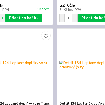
62 Kč
/
ks
/
ks
Skladem
z DPH
51 Kč
bez DPH
Přidat do košíku
Přidat do ko
124 Leptané doplňky vozu Tams
Detail 134 Leptané doplňky