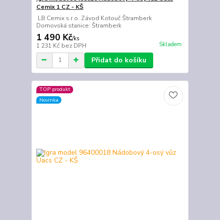
Cemix 1 CZ - KŠ
LB Cemix s.r.o. Závod Kotouč Štramberk
Domovská stanice: Štramberk
1 490 Kč
/
ks
Skladem
1 231 Kč
bez DPH
Přidat do košíku
TOP produkt
Novinka