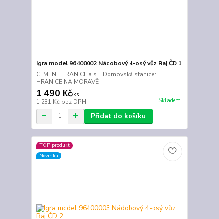
Igra model 96400002 Nádobový 4-osý vůz Raj ČD 1
CEMENT HRANICE a.s. Domovská stanice:
HRANICE NA MORAVĚ
1 490 Kč
/
ks
Skladem
1 231 Kč
bez DPH
Přidat do košíku
TOP produkt
Novinka