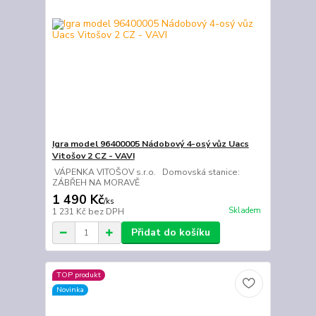
Igra model 96400005 Nádobový 4-osý vůz Uacs
Vitošov 2 CZ - VAVI
VÁPENKA VITOŠOV s.r.o. Domovská stanice:
ZÁBŘEH NA MORAVĚ
1 490 Kč
/
ks
Skladem
1 231 Kč
bez DPH
Přidat do košíku
TOP produkt
Novinka