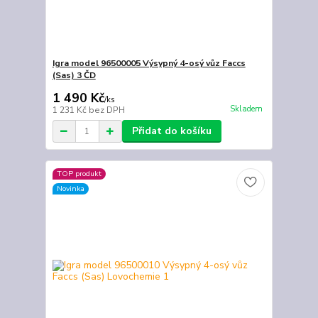
Igra model 96500005 Výsypný 4-osý vůz Faccs
(Sas) 3 ČD
1 490 Kč
/
ks
Skladem
1 231 Kč
bez DPH
Přidat do košíku
TOP produkt
Novinka