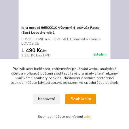
Igra model 96500010 Výsypný 4-osý vůz Faccs
(Sas) Lovochemie 1
LOVOCHEMIE a.s. LOVOSICE Domovská stanice:
LOVOSICE
1 490 Kč
/
ks
Skladem
1 231 Kč
bez DPH
Přidat do košíku
Pro základní funkčnost, zpříjemnění používání webu, analytické
účely a v případě udělení souhlasu také pro účely cílení reklamy
využíváme soubory cookies. Nastavení vlastních preferencí
TOP produkt
cookies můžete kdykoli upravit odkazem ve spodní části stránek.
Novinka
Souhlasím
Nastavení
Souhlas můžete odmítnout
zde
.