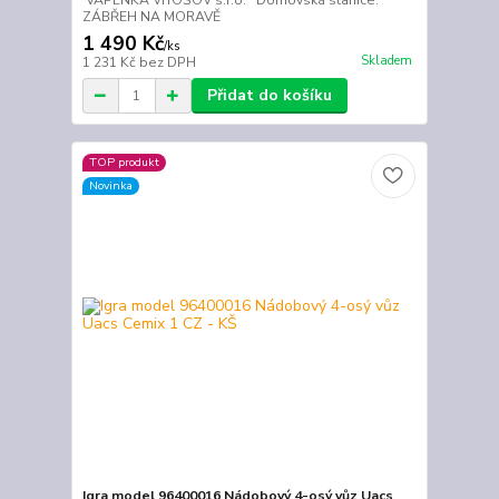
VÁPENKA VITOŠOV s.r.o. Domovská stanice:
ZÁBŘEH NA MORAVĚ
1 490 Kč
/
ks
Skladem
1 231 Kč
bez DPH
Přidat do košíku
TOP produkt
Novinka
Igra model 96400016 Nádobový 4-osý vůz Uacs