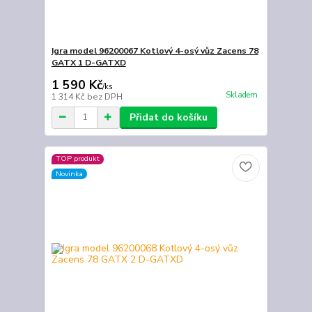
Igra model 96200067 Kotlový 4-osý vůz Zacens 78
GATX 1 D-GATXD
1 590 Kč
/
ks
Skladem
1 314 Kč
bez DPH
Přidat do košíku
TOP produkt
Novinka