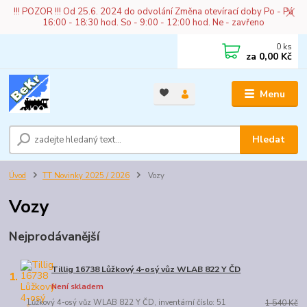
!!! POZOR !!! Od 25.6. 2024 do odvolání Změna otevírací doby Po - Pá
16:00 - 18:30 hod. So - 9:00 - 12:00 hod. Ne - zavřeno
0
ks
za
0,00 Kč
Menu
Hledat
Úvod
TT Novinky 2025 / 2026
Vozy
Vozy
Nejprodávanější
Tillig 16738 Lůžkový 4-osý vůz WLAB 822 Y ČD
1.
Není skladem
Lůžkový 4-osý vůz WLAB 822 Y ČD, inventární číslo: 51
1 540 Kč