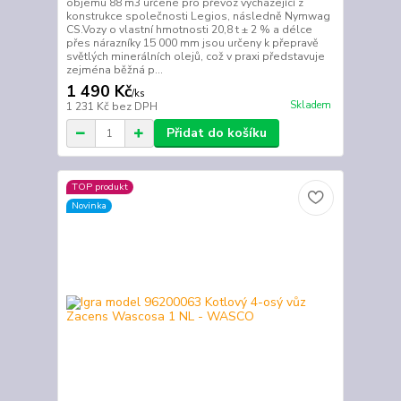
objemu 88 m3 určené pro převoz vycházející z
konstrukce společnosti Legios, následně Nymwag
CS.Vozy o vlastní hmotnosti 20,8 t ± 2 % a délce
přes nárazníky 15 000 mm jsou určeny k přepravě
světlých minerálních olejů, což v praxi představuje
zejména běžná p...
1 490 Kč
/
ks
Skladem
1 231 Kč
bez DPH
Přidat do košíku
TOP produkt
Novinka