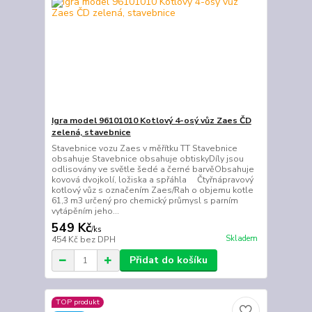
Igra model 96101010 Kotlový 4-osý vůz Zaes ČD
zelená, stavebnice
Stavebnice vozu Zaes v měřítku TT Stavebnice
obsahuje Stavebnice obsahuje obtiskyDíly jsou
odlisovány ve světle šedé a černé barvěObsahuje
kovová dvojkolí, ložiska a spřáhla Čtyřnápravový
kotlový vůz s označením Zaes/Rah o objemu kotle
61,3 m3 určený pro chemický průmysl s parním
vytápěním jeho...
549 Kč
/
ks
Skladem
454 Kč
bez DPH
Přidat do košíku
TOP produkt