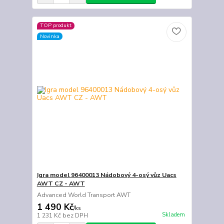
TOP produkt
Novinka
Igra model 96400013 Nádobový 4-osý vůz Uacs
AWT CZ - AWT
Advanced World Transport AWT
1 490 Kč
/
ks
Skladem
1 231 Kč
bez DPH