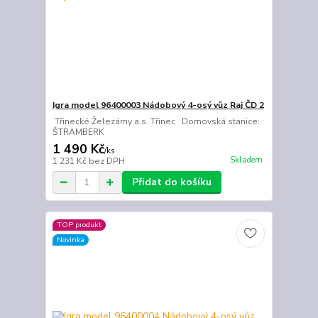
Igra model 96400003 Nádobový 4-osý vůz Raj ČD 2
Třinecké Železárny a.s. Třinec Domovská stanice:
ŠTRAMBERK
1 490 Kč
/
ks
Skladem
1 231 Kč
bez DPH
Přidat do košíku
TOP produkt
Novinka