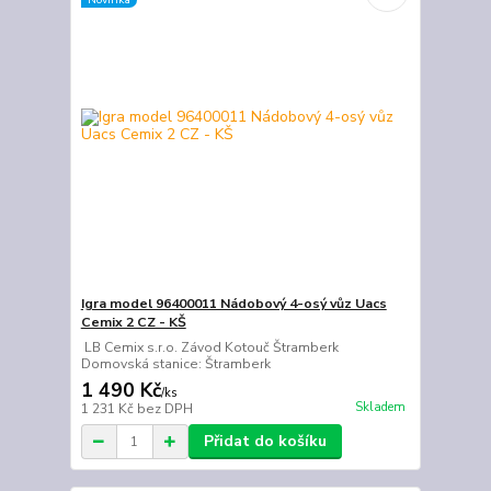
Igra model 96400011 Nádobový 4-osý vůz Uacs
Cemix 2 CZ - KŠ
LB Cemix s.r.o. Závod Kotouč Štramberk
Domovská stanice: Štramberk
1 490 Kč
/
ks
Skladem
1 231 Kč
bez DPH
Přidat do košíku