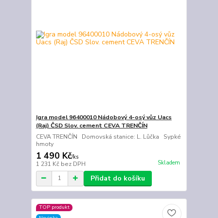
Igra model 96400010 Nádobový 4-osý vůz Uacs
(Raj) ČSD Slov. cement CEVA TRENČÍN
CEVA TRENČÍN Domovská stanice: L. Lůčka Sypké
hmoty
1 490 Kč
/
ks
Skladem
1 231 Kč
bez DPH
Přidat do košíku
TOP produkt
Novinka