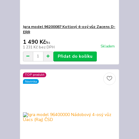
Igra model 96200087 Kotlový 4-osý vůz Zacens D-
ERR
1 490 Kč
/
ks
Skladem
1 231 Kč
bez DPH
Přidat do košíku
TOP produkt
Novinka