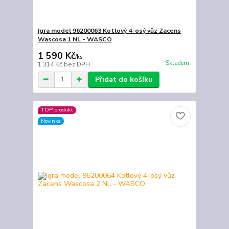
Igra model 96200063 Kotlový 4-osý vůz Zacens
Wascosa 1 NL - WASCO
1 590 Kč
/
ks
Skladem
1 314 Kč
bez DPH
Přidat do košíku
TOP produkt
Novinka