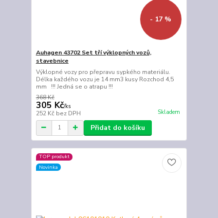
- 17 %
Auhagen 43702 Set tří výklopných vozů,
stavebnice
Výklopné vozy pro přepravu sypkého materiálu.
Délka každého vozu je 14 mm3 kusy Rozchod 4,5
mm !!! Jedná se o atrapu !!!
368 Kč
305 Kč
/
ks
Skladem
252 Kč
bez DPH
Přidat do košíku
TOP produkt
Novinka