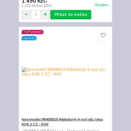
1 490 Kč
/
ks
Skladem
1 231 Kč
bez DPH
Přidat do košíku
TOP produkt
Novinka
Igra model 96400015 Nádobový 4-osý vůz Uacs
KVK 2 CZ - KVK