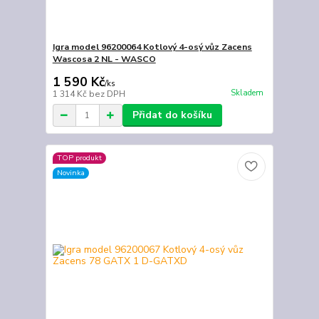
Igra model 96200064 Kotlový 4-osý vůz Zacens
Wascosa 2 NL - WASCO
1 590 Kč
/
ks
Skladem
1 314 Kč
bez DPH
Přidat do košíku
TOP produkt
Novinka