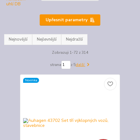
Upřesnit parametry
Nejnovější
Nejlevnější
Nejdražší
Zobrazuji 1-72 z 314
strana
z 5
další
Novinka