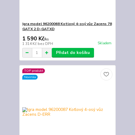
Igra model 96200068 Kotlový 4-osý vůz Zacens 78
GATX 2 D-GATXD
1 590 Kč
/
ks
Skladem
1 314 Kč
bez DPH
Přidat do košíku
TOP produkt
Novinka