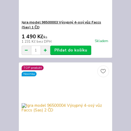
Igra model 96500003 Výsypný 4-osý vůz Faccs
(Sas) 1 ČD
1 490 Kč
/
ks
Skladem
1 231 Kč
bez DPH
Přidat do košíku
TOP produkt
Novinka