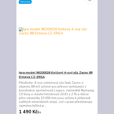
Novinka
Igra model 96200026 Kotlový 4-osý vůz Zacns 88
Ermeva CZ-ERSA
Předloha: 4-osý cisternový vůz řady Zacns o
objemu 88 m3 určené pro převoz vycházející z
konstrukce společnosti Legios, následně Nymwag
CS.Vozy o vlastní hmotnosti 20,8 t ± 2 % a délce
přes nárazníky 15 000 mm jsou určeny k přepravě
světlých minerálních olejů, což v praxi představuje
zejména běžná p...
1 490 Kč
/
ks