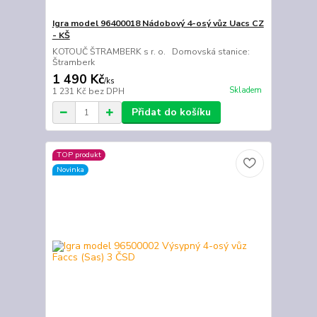
Igra model 96400018 Nádobový 4-osý vůz Uacs CZ
- KŠ
KOTOUČ ŠTRAMBERK s r. o. Domovská stanice:
Štramberk
1 490 Kč
/
ks
Skladem
1 231 Kč
bez DPH
Přidat do košíku
TOP produkt
Novinka