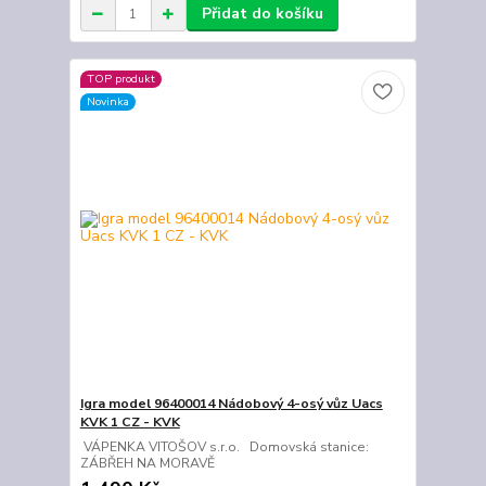
Přidat do košíku
TOP produkt
Novinka
Igra model 96400014 Nádobový 4-osý vůz Uacs
KVK 1 CZ - KVK
VÁPENKA VITOŠOV s.r.o. Domovská stanice:
ZÁBŘEH NA MORAVĚ