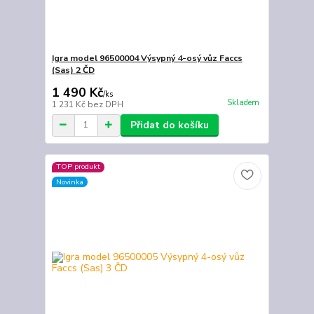
Igra model 96500004 Výsypný 4-osý vůz Faccs
(Sas) 2 ČD
1 490 Kč
/
ks
Skladem
1 231 Kč
bez DPH
Přidat do košíku
TOP produkt
Novinka