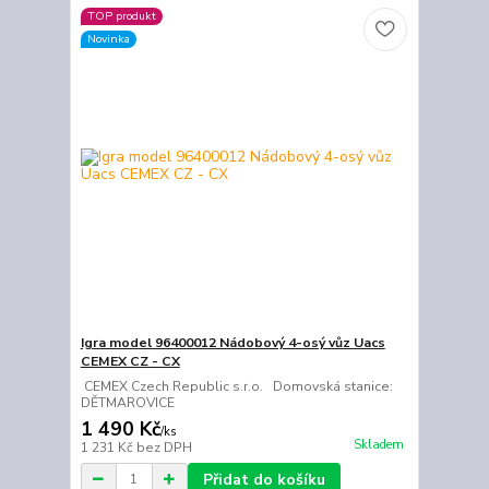
TOP produkt
Novinka
Igra model 96400012 Nádobový 4-osý vůz Uacs
CEMEX CZ - CX
CEMEX Czech Republic s.r.o. Domovská stanice:
DĚTMAROVICE
1 490 Kč
/
ks
Skladem
1 231 Kč
bez DPH
Přidat do košíku