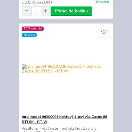
Skladem
1 231 Kč
bez DPH
Přidat do košíku
TOP produkt
Novinka
Igra model 96200028 Kotlový 4-osý vůz Zacns 88
RTI SK - RTIW
Předloha: 4-osý cisternový vůz řady Zacns o