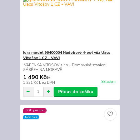
Igra model 96400004 Nádobový 4-osý vůz Uacs
Vitošov 1 CZ - VAVI
VÁPENKA VITOŠOV s.r.o. Domovská stanice:
ZÁBŘEH NA MORAVĚ
1 490 Kč
/
ks
Skladem
1 231 Kč
bez DPH
Přidat do košíku
TOP produkt
Novinka