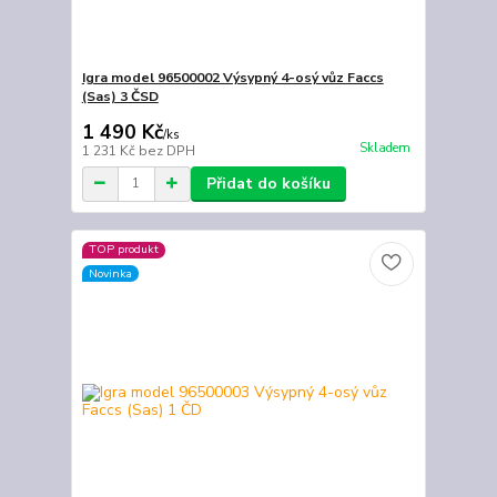
Igra model 96500002 Výsypný 4-osý vůz Faccs
(Sas) 3 ČSD
1 490 Kč
/
ks
Skladem
1 231 Kč
bez DPH
Přidat do košíku
TOP produkt
Novinka