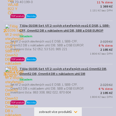
54 70-40 199-0
11 % sleva
1 369 Kč
1 131 Kč bez DPH
TOP produkt
Novinka
Tillig 01036 Set tří 2-osých otevřených vozů E DSB, L SBB-
2.
CFF, Omm52 DB s nákladem uhlí DB, SBB a DSB EUROP
Skladem
Set tří 2-osých otevřených vozů E DSB, L SBB-CFF,
2 329 Kč
Omm52 DB s nákladem uhlí DB, SBB a DSB EUROP,
6 % sleva
inventární čísla: 52 052, 53 520, 865 221
2 185 Kč
1 806 Kč bez DPH
TOP produkt
Novinka
Tillig 01035 Set tří 2-osých otevřených vozů Omm52 DB,
3.
Omm52 DB, Omm54 DB s nákladem uhlí DB
Skladem
Set tří 2-osých otevřených vozů E DSB, L SBB-CFF,
2 329 Kč
Omm52 DB s nákladem uhlí DB, SBB a DSB EUROP,
6 % sleva
inventární čísla: 863 308, 862 022, 870 604
2 185 Kč
1 806 Kč bez DPH
TOP produkt
Novinka
zobrazit více produktů