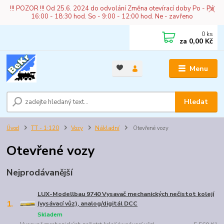
!!! POZOR !!! Od 25.6. 2024 do odvolání Změna otevírací doby Po - Pá
16:00 - 18:30 hod. So - 9:00 - 12:00 hod. Ne - zavřeno
0
ks
za
0,00 Kč
Menu
Hledat
Úvod
TT - 1:120
Vozy
Nákladní
Otevřené vozy
Otevřené vozy
Nejprodávanější
LUX-Modellbau 9740 Vysavač mechanických nečistot kolejí
1.
(vysávací vůz), analog/digitál DCC
Skladem