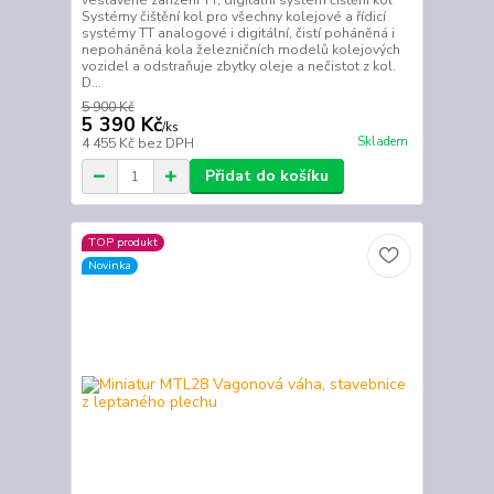
vestavěné zařízení TT, digitální systém čištění kol
Systémy čištění kol pro všechny kolejové a řídicí
systémy TT analogové i digitální, čistí poháněná i
nepoháněná kola železničních modelů kolejových
vozidel a odstraňuje zbytky oleje a nečistot z kol.
D...
5 900 Kč
5 390 Kč
/
ks
Skladem
4 455 Kč
bez DPH
Přidat do košíku
TOP produkt
Novinka