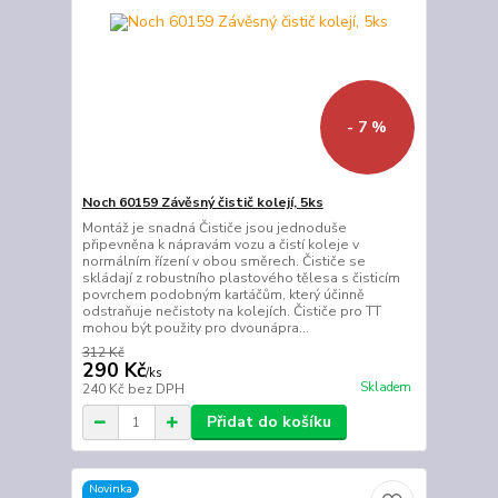
- 7 %
Noch 60159 Závěsný čistič kolejí, 5ks
Montáž je snadná Čističe jsou jednoduše
připevněna k nápravám vozu a čistí koleje v
normálním řízení v obou směrech. Čističe se
skládají z robustního plastového tělesa s čisticím
povrchem podobným kartáčům, který účinně
odstraňuje nečistoty na kolejích. Čističe pro TT
mohou být použity pro dvounápra...
312 Kč
290 Kč
/
ks
Skladem
240 Kč
bez DPH
Přidat do košíku
Novinka