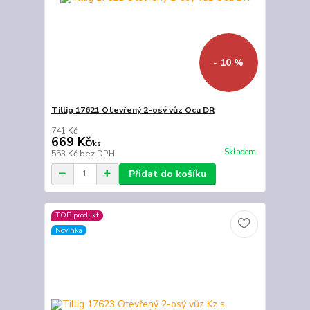
- 10 %
Tillig 17621 Otevřený 2-osý vůz Ocu DR
741 Kč
669 Kč
/
ks
Skladem
553 Kč
bez DPH
Přidat do košíku
TOP produkt
Novinka