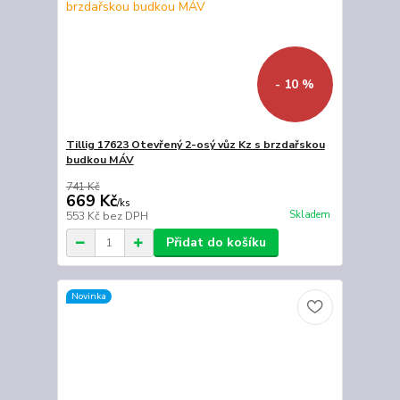
- 10 %
Tillig 17623 Otevřený 2-osý vůz Kz s brzdařskou
budkou MÁV
741 Kč
669 Kč
/
ks
Skladem
553 Kč
bez DPH
Přidat do košíku
Novinka