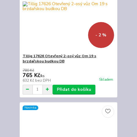
- 2 %
Tillig 17626 Otevřený 2-osý vůz Om 19 s
brzdařskou budkou DB
780 Kč
765 Kč
/
ks
Skladem
632 Kč
bez DPH
Přidat do košíku
Novinka