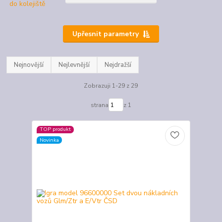
Upřesnit parametry
Nejnovější
Nejlevnější
Nejdražší
Zobrazuji 1-29 z 29
strana
z 1
TOP produkt
Novinka