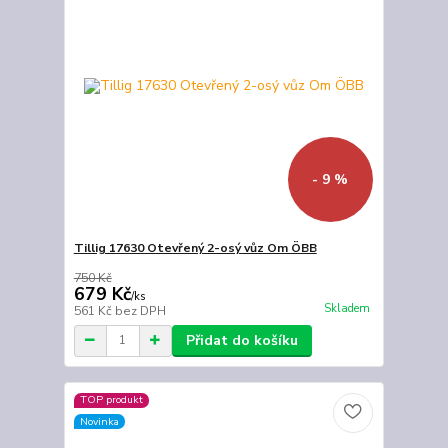
- 9 %
Tillig 17630 Otevřený 2-osý vůz Om ÖBB
750 Kč
679 Kč
/
ks
Skladem
561 Kč
bez DPH
Přidat do košíku
TOP produkt
Novinka