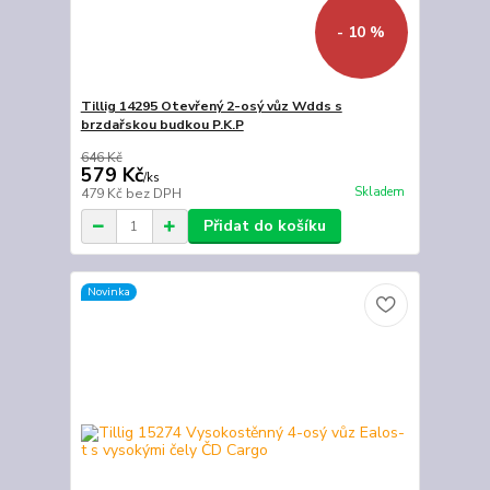
- 10 %
Tillig 14295 Otevřený 2-osý vůz Wdds s
brzdařskou budkou P.K.P
646 Kč
579 Kč
/
ks
Skladem
479 Kč
bez DPH
Přidat do košíku
Novinka