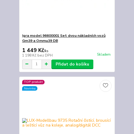
Igra model 96600001 Set dvou nákladních vozů
Gm39 a Ommu39 DB
1 449 Kč
/
ks
Skladem
1 198 Kč
bez DPH
Přidat do košíku
TOP produkt
Novinka