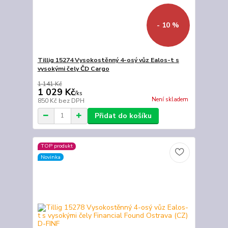
- 10 %
Tillig 15274 Vysokostěnný 4-osý vůz Ealos-t s
vysokými čely ČD Cargo
1 141 Kč
1 029 Kč
/
ks
Není skladem
850 Kč
bez DPH
Přidat do košíku
TOP produkt
Novinka