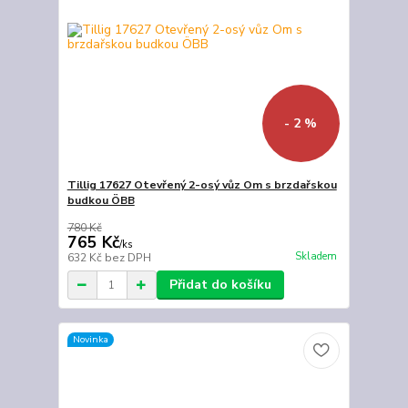
- 2 %
Tillig 17627 Otevřený 2-osý vůz Om s brzdařskou
budkou ÖBB
780 Kč
765 Kč
/
ks
Skladem
632 Kč
bez DPH
Přidat do košíku
Novinka