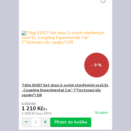
- 9 %
Tillig 01027 Set dvou 2-osých otevřených vozů Es
„Coupling Experimental Car“ ("Testovací vůz
spojky") DR
1 323 Kč
1 210 Kč
/
ks
Skladem
1 000 Kč
bez DPH
Přidat do košíku