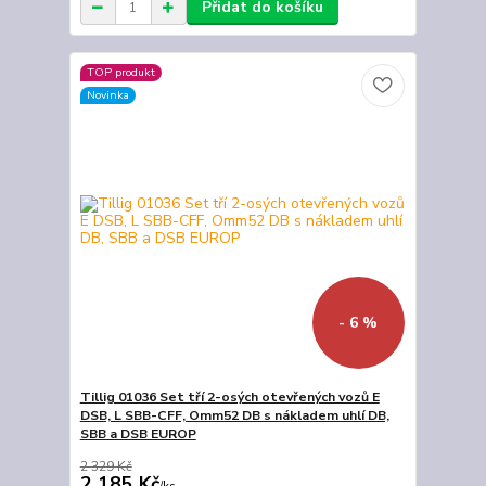
Přidat do košíku
TOP produkt
Novinka
- 6 %
Tillig 01036 Set tří 2-osých otevřených vozů E
DSB, L SBB-CFF, Omm52 DB s nákladem uhlí DB,
SBB a DSB EUROP
2 329 Kč
2 185 Kč