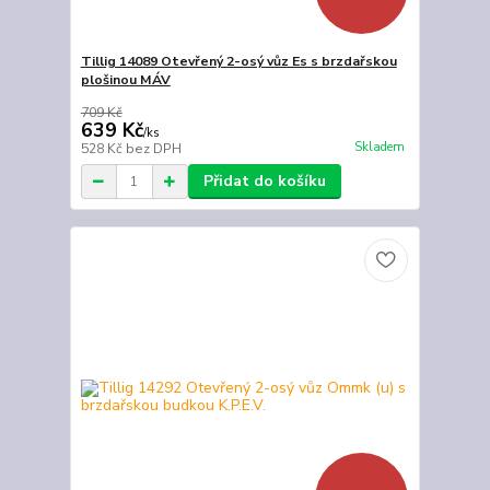
Tillig 14089 Otevřený 2-osý vůz Es s brzdařskou
plošinou MÁV
709 Kč
639 Kč
/
ks
Skladem
528 Kč
bez DPH
Přidat do košíku