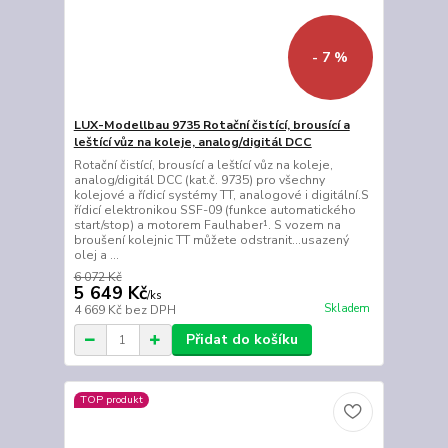
- 7 %
LUX-Modellbau 9735 Rotační čistící, brousící a
leštící vůz na koleje, analog/digitál DCC
Rotační čistící, brousící a leštící vůz na koleje,
analog/digitál DCC (kat.č. 9735) pro všechny
kolejové a řídicí systémy TT, analogové i digitální.S
řídicí elektronikou SSF-09 (funkce automatického
start/stop) a motorem Faulhaber¹. S vozem na
broušení kolejnic TT můžete odstranit...usazený
olej a ...
6 072 Kč
5 649 Kč
/
ks
Skladem
4 669 Kč
bez DPH
Přidat do košíku
TOP produkt