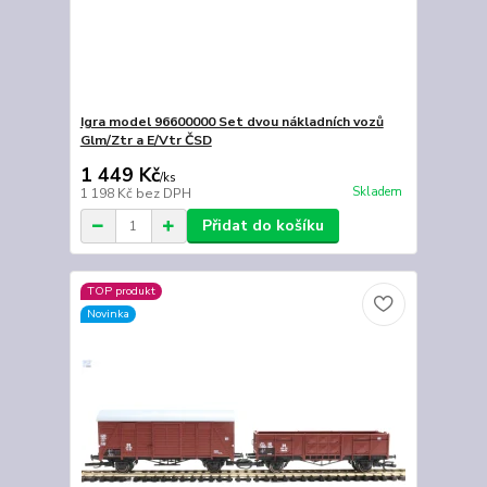
Igra model 96600000 Set dvou nákladních vozů
Glm/Ztr a E/Vtr ČSD
1 449 Kč
/
ks
Skladem
1 198 Kč
bez DPH
Přidat do košíku
TOP produkt
Novinka