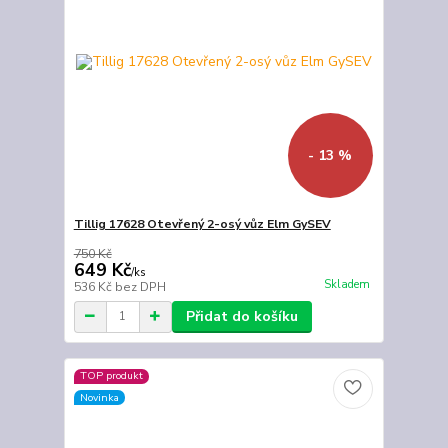
- 13 %
Tillig 17628 Otevřený 2-osý vůz Elm GySEV
750 Kč
649 Kč
/
ks
Skladem
536 Kč
bez DPH
Přidat do košíku
TOP produkt
Novinka