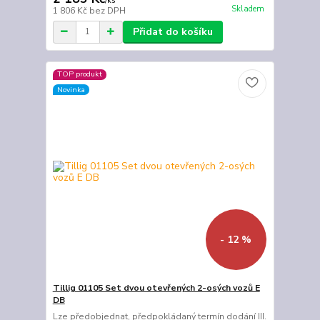
/
ks
Skladem
1 806 Kč
bez DPH
Přidat do košíku
TOP produkt
Novinka
- 12 %
Tillig 01105 Set dvou otevřených 2-osých vozů E
DB
Lze předobjednat, předpokládaný termín dodání III.