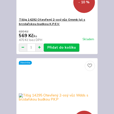
- 10 %
Tillig 14292 Otevřený 2-osý vůz Ommk (u) s
brzdařskou budkou K.P.E.V.
630 Kč
569 Kč
/
ks
Skladem
470 Kč
bez DPH
Přidat do košíku
Novinka