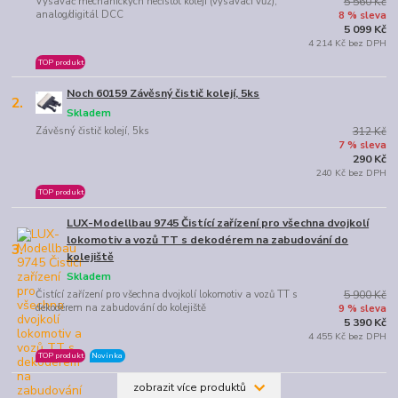
Vysavač mechanických nečistot kolejí (vysávací vůz),
5 560 Kč
analog/digitál DCC
8 % sleva
5 099 Kč
4 214 Kč bez DPH
TOP produkt
Noch 60159 Závěsný čistič kolejí, 5ks
2.
Skladem
Závěsný čistič kolejí, 5ks
312 Kč
7 % sleva
290 Kč
240 Kč bez DPH
TOP produkt
LUX-Modellbau 9745 Čistící zařízení pro všechna dvojkolí
lokomotiv a vozů TT s dekodérem na zabudování do
3.
kolejiště
Skladem
Čistící zařízení pro všechna dvojkolí lokomotiv a vozů TT s
5 900 Kč
dekodérem na zabudování do kolejiště
9 % sleva
5 390 Kč
4 455 Kč bez DPH
TOP produkt
Novinka
zobrazit více produktů