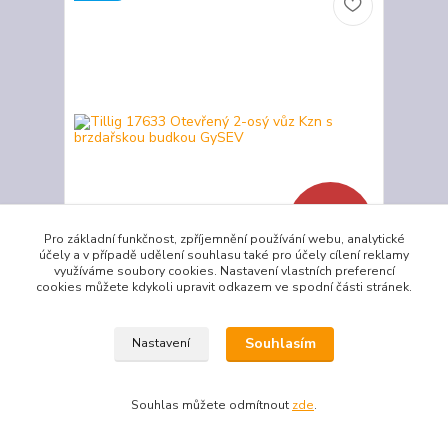
- 9 %
Pro základní funkčnost, zpříjemnění používání webu, analytické
účely a v případě udělení souhlasu také pro účely cílení reklamy
využíváme soubory cookies. Nastavení vlastních preferencí
cookies můžete kdykoli upravit odkazem ve spodní části stránek.
Tillig 17633 Otevřený 2-osý vůz Kzn s brzdařskou
budkou GySEV
750 Kč
Souhlasím
Nastavení
679 Kč
/
ks
Skladem
561 Kč
bez DPH
Přidat do košíku
Souhlas můžete odmítnout
zde
.