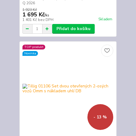
Q 2026
1 923 Kč
1 695 Kč
/
ks
Skladem
1 401 Kč
bez DPH
Přidat do košíku
TOP produkt
Novinka
- 13 %