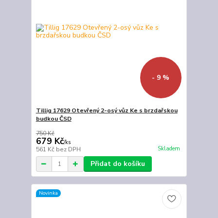
- 9 %
Tillig 17629 Otevřený 2-osý vůz Ke s brzdařskou
budkou ČSD
750 Kč
679 Kč
/
ks
Skladem
561 Kč
bez DPH
Přidat do košíku
Novinka