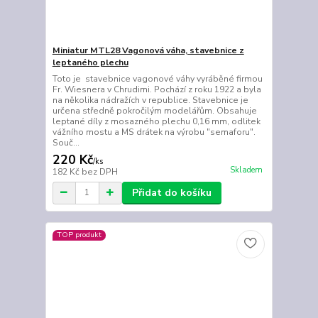
Miniatur MTL28 Vagonová váha, stavebnice z
leptaného plechu
Toto je stavebnice vagonové váhy vyráběné firmou
Fr. Wiesnera v Chrudimi. Pochází z roku 1922 a byla
na několika nádražích v republice. Stavebnice je
určena středně pokročilým modelářům. Obsahuje
leptané díly z mosazného plechu 0,16 mm, odlitek
vážního mostu a MS drátek na výrobu "semaforu".
Souč...
220 Kč
/
ks
Skladem
182 Kč
bez DPH
Přidat do košíku
TOP produkt