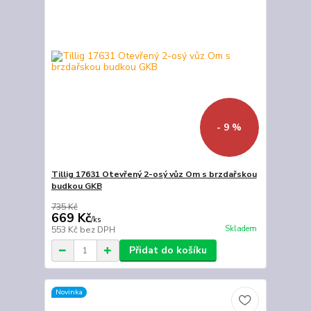
- 9 %
Tillig 17631 Otevřený 2-osý vůz Om s brzdařskou
budkou GKB
735 Kč
669 Kč
/
ks
Skladem
553 Kč
bez DPH
Přidat do košíku
Novinka