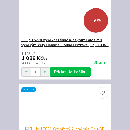
- 9 %
Tillig 15278 Vysokostěnný 4-osý vůz Ealos-t s
vysokými čely Financial Found Ostrava (CZ) D-FINF
1 193 Kč
1 089 Kč
/
ks
Skladem
900 Kč
bez DPH
Přidat do košíku
Novinka