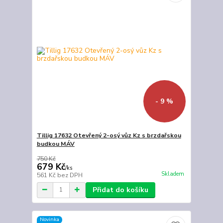
- 9 %
Tillig 17632 Otevřený 2-osý vůz Kz s brzdařskou
budkou MÁV
750 Kč
679 Kč
/
ks
Skladem
561 Kč
bez DPH
Přidat do košíku
Novinka