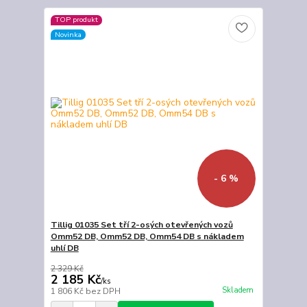
TOP produkt
Novinka
- 6 %
Tillig 01035 Set tří 2-osých otevřených vozů
Omm52 DB, Omm52 DB, Omm54 DB s nákladem
uhlí DB
2 329 Kč
2 185 Kč
/
ks
Skladem
1 806 Kč
bez DPH