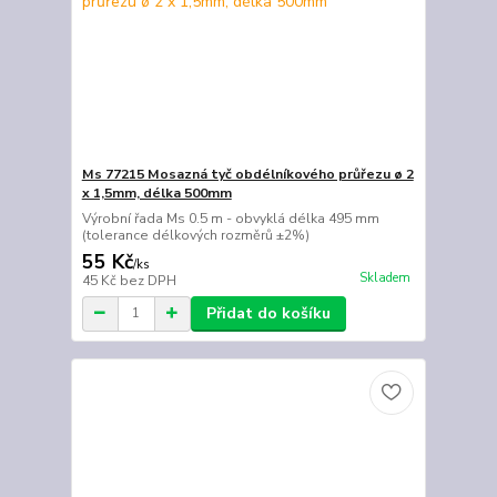
Ms 77215 Mosazná tyč obdélníkového průřezu ø 2
x 1,5mm, délka 500mm
Výrobní řada Ms 0.5 m - obvyklá délka 495 mm
(tolerance délkových rozměrů ±2%)
55 Kč
/
ks
Skladem
45 Kč
bez DPH
Přidat do košíku