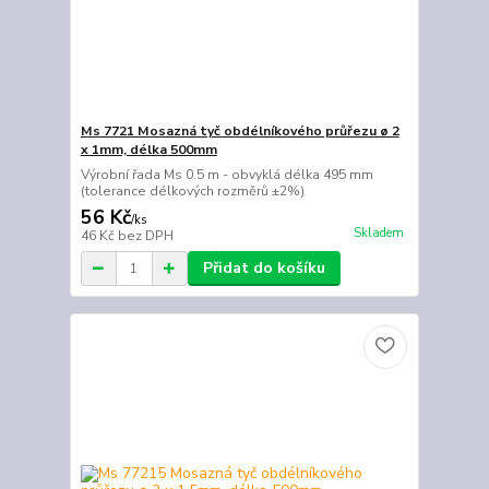
Ms 7721 Mosazná tyč obdélníkového průřezu ø 2
x 1mm, délka 500mm
Výrobní řada Ms 0.5 m - obvyklá délka 495 mm
(tolerance délkových rozměrů ±2%)
56 Kč
/
ks
Skladem
46 Kč
bez DPH
Přidat do košíku