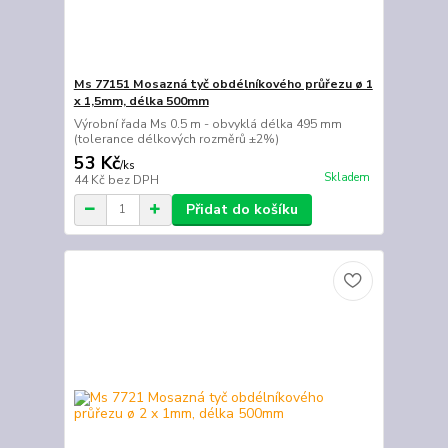
Ms 77151 Mosazná tyč obdélníkového průřezu ø 1
x 1,5mm, délka 500mm
Výrobní řada Ms 0.5 m - obvyklá délka 495 mm
(tolerance délkových rozměrů ±2%)
53 Kč
/
ks
Skladem
44 Kč
bez DPH
Přidat do košíku