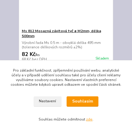
Ms 812 Mosazná závitová tyč ø M2mm, délka
500mm
Výrobní řada Ms 0.5 m - obvyklá délka 495 mm
(tolerance délkových rozměrů ±2%)
82 Kč
/
ks
Skladem
68 Kč
bez DPH
Přidat do košíku
Pro základní funkčnost, zpříjemnění používání webu, analytické
účely a v případě udělení souhlasu také pro účely cílení reklamy
využíváme soubory cookies. Nastavení vlastních preferencí
cookies můžete kdykoli upravit odkazem ve spodní části stránek.
Souhlasím
Nastavení
Souhlas můžete odmítnout
zde
.