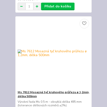
Přidat do košíku
Ms 7612 Mosazná tyč kruhového průřezu ø 1,2mm,
délka 500mm
Výrobní řada Ms 0.5 m - obvyklá délka 495 mm
(tolerance délkových rozměrů ±2%)