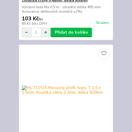
tloušťka stěny 0,45mm, délka 500mm
Výrobní řada Ms 0.5 m - obvyklá délka 495 mm
(tolerance délkových rozměrů ±2%)
103 Kč
/
ks
Skladem
85 Kč
bez DPH
Přidat do košíku