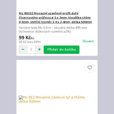
Ms 80333 Mosazný uzavřený profil dutý
čtvercového průřezu ø 3 x 3mm, tloušťka stěny
0,3mm, vnitřní rozměr 2,4 x 2,4mm, délka 500mm
Výrobní řada Ms 0.5 m - obvyklá délka 495 mm
(tolerance délkových rozměrů ±2%)
99 Kč
/
ks
Skladem
82 Kč
bez DPH
Přidat do košíku