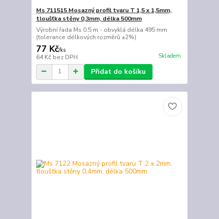
Ms 711515 Mosazný profil tvaru T 1,5 x 1,5mm,
tloušťka stěny 0,3mm, délka 500mm
Výrobní řada Ms 0.5 m - obvyklá délka 495 mm
(tolerance délkových rozměrů ±2%)
77 Kč
/
ks
Skladem
64 Kč
bez DPH
Přidat do košíku