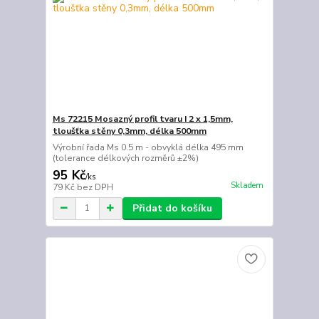
Ms 72215 Mosazný profil tvaru I 2 x 1,5mm,
tloušťka stěny 0,3mm, délka 500mm
Výrobní řada Ms 0.5 m - obvyklá délka 495 mm
(tolerance délkových rozměrů ±2%)
95 Kč
/
ks
Skladem
79 Kč
bez DPH
Přidat do košíku