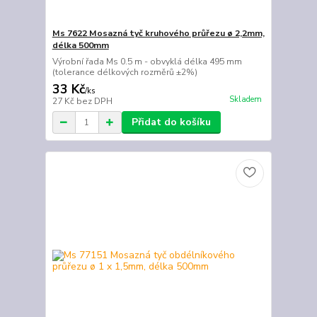
Ms 7622 Mosazná tyč kruhového průřezu ø 2,2mm,
délka 500mm
Výrobní řada Ms 0.5 m - obvyklá délka 495 mm
(tolerance délkových rozměrů ±2%)
33 Kč
/
ks
Skladem
27 Kč
bez DPH
Přidat do košíku