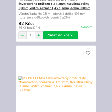
čtvercového průřezu ø 2 x 2mm, tloušťka stěny
0,3mm, vnitřní rozměr 1,4 x 1,4mm, délka 500mm
Výrobní řada Ms 0.5 m - obvyklá délka 495 mm
(tolerance délkových rozměrů ±2%)
92 Kč
/
ks
Skladem
76 Kč
bez DPH
Přidat do košíku