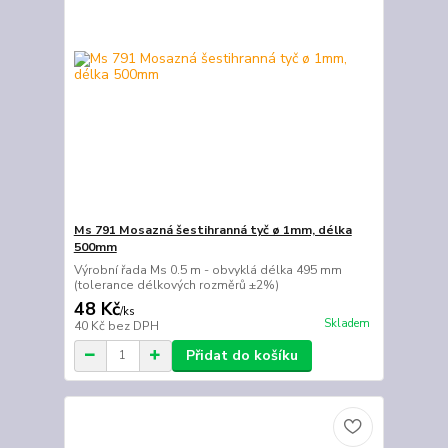
Ms 791 Mosazná šestihranná tyč ø 1mm, délka
500mm
Výrobní řada Ms 0.5 m - obvyklá délka 495 mm
(tolerance délkových rozměrů ±2%)
48 Kč
/
ks
Skladem
40 Kč
bez DPH
Přidat do košíku