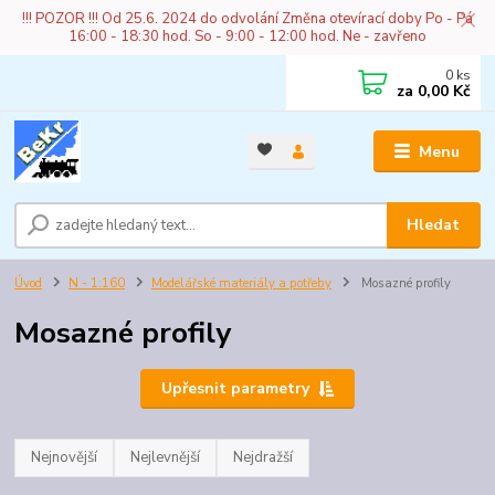
!!! POZOR !!! Od 25.6. 2024 do odvolání Změna otevírací doby Po - Pá
16:00 - 18:30 hod. So - 9:00 - 12:00 hod. Ne - zavřeno
0
ks
za
0,00 Kč
Menu
Hledat
Úvod
N - 1:160
Modelářské materiály a potřeby
Mosazné profily
Mosazné profily
Upřesnit parametry
Nejnovější
Nejlevnější
Nejdražší