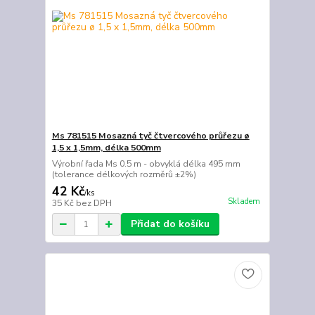
Ms 781515 Mosazná tyč čtvercového průřezu ø
1,5 x 1,5mm, délka 500mm
Výrobní řada Ms 0.5 m - obvyklá délka 495 mm
(tolerance délkových rozměrů ±2%)
42 Kč
/
ks
Skladem
35 Kč
bez DPH
Přidat do košíku