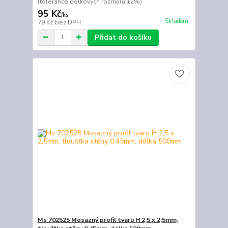
(tolerance délkových rozměrů ±2%)
95 Kč
/
ks
Skladem
79 Kč
bez DPH
Přidat do košíku
Ms 702525 Mosazný profil tvaru H 2,5 x 2,5mm,