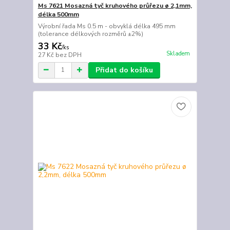
Ms 7621 Mosazná tyč kruhového průřezu ø 2,1mm,
délka 500mm
Výrobní řada Ms 0.5 m - obvyklá délka 495 mm
(tolerance délkových rozměrů ±2%)
33 Kč
/
ks
Skladem
27 Kč
bez DPH
Přidat do košíku