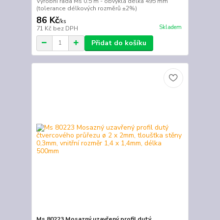
Výrobní řada Ms 0.5 m - obvyklá délka 495 mm
(tolerance délkových rozměrů ±2%)
86 Kč
/
ks
Skladem
71 Kč
bez DPH
Přidat do košíku
Ms 80223 Mosazný uzavřený profil dutý