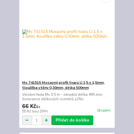
Ms 741515 Mosazný profil tvaru U 1,5 x 1,5mm,
tloušťka stěny 0,30mm, délka 500mm
Výrobní řada Ms 0.5 m - obvyklá délka 495 mm
(tolerance délkových rozměrů ±2%)
66 Kč
/
ks
Skladem
55 Kč
bez DPH
Přidat do košíku