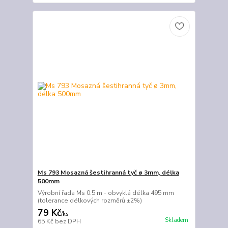
Ms 793 Mosazná šestihranná tyč ø 3mm, délka
500mm
Výrobní řada Ms 0.5 m - obvyklá délka 495 mm
(tolerance délkových rozměrů ±2%)
79 Kč
/
ks
Skladem
65 Kč
bez DPH