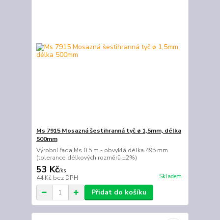
Ms 7915 Mosazná šestihranná tyč ø 1,5mm, délka
500mm
Výrobní řada Ms 0.5 m - obvyklá délka 495 mm
(tolerance délkových rozměrů ±2%)
53 Kč
/
ks
Skladem
44 Kč
bez DPH
Přidat do košíku