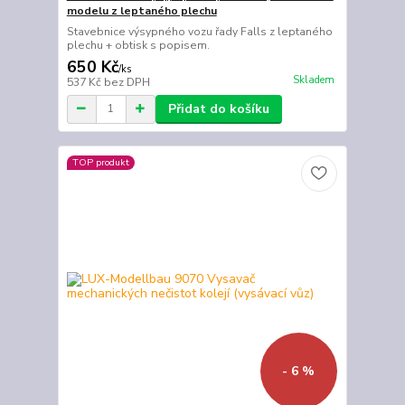
modelu z leptaného plechu
Stavebnice výsypného vozu řady Falls z leptaného
plechu + obtisk s popisem.
650 Kč
/
ks
Skladem
537 Kč
bez DPH
Přidat do košíku
TOP produkt
- 6 %