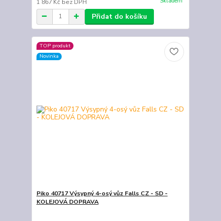
Skladem
1 867 Kč
bez DPH
Přidat do košíku
TOP produkt
Novinka
Piko 40717 Výsypný 4-osý vůz Falls CZ - SD -
KOLEJOVÁ DOPRAVA