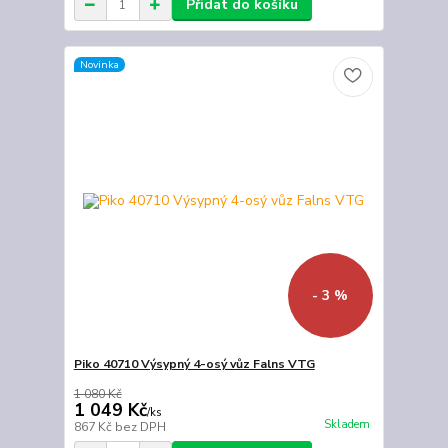
Přidat do košíku
Novinka
- 3 %
Piko 40710 Výsypný 4-osý vůz Falns VTG
1 080 Kč
1 049 Kč
/
ks
Skladem
867 Kč
bez DPH