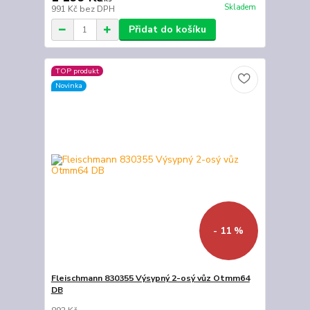
Skladem
991 Kč
bez DPH
Přidat do košíku
TOP produkt
Novinka
- 11 %
Fleischmann 830355 Výsypný 2-osý vůz Otmm64
DB