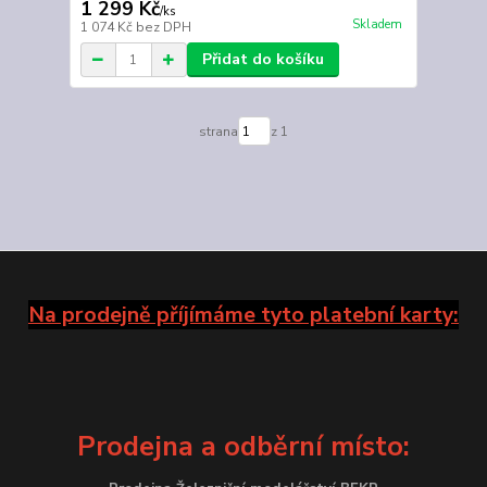
1 299 Kč
/
ks
Skladem
1 074 Kč
bez DPH
Přidat do košíku
strana
z 1
Na prodejně příjímáme tyto platební karty:
Prodejna a odběrní místo: