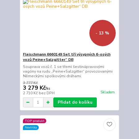
- 13 %
Fleischmann 6660149 Set tří výsypných 6-osých
vozů Peine+Salzgitter“ DB
Souprava vozů č. 1 se třemi šestinápravovými
vagóny na rudu „Peine+Salzgitter“ provozovanými
Německými spolkovými dráhami.
3 777 Kč
3 279 Kč
/
ks
Skladem
2 710 Kč
bez DPH
Přidat do košíku
TOP produkt
Novinka