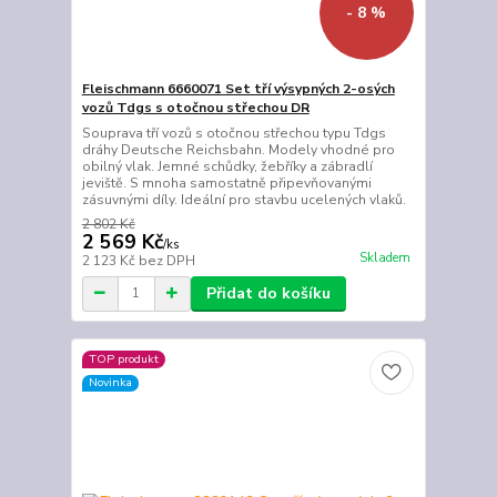
- 8 %
Fleischmann 6660071 Set tří výsypných 2-osých
vozů Tdgs s otočnou střechou DR
Souprava tří vozů s otočnou střechou typu Tdgs
dráhy Deutsche Reichsbahn. Modely vhodné pro
obilný vlak. Jemné schůdky, žebříky a zábradlí
jeviště. S mnoha samostatně připevňovanými
zásuvnými díly. Ideální pro stavbu ucelených vlaků.
2 802 Kč
2 569 Kč
/
ks
Skladem
2 123 Kč
bez DPH
Přidat do košíku
TOP produkt
Novinka