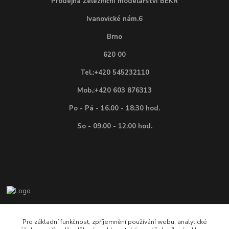
Prodejna Železniční modelářství BEKR
Ivanovické nám.6
Brno
620 00
Tel.:+420 545232110
Mob.:+420 603 876313
Po - Pá - 16.00 - 18:30 hod.
So - 09:00 - 12:00 hod.
Vítejte na E-shopu firmy BEKR, prodejce modelové ž
Pro základní funkčnost, zpříjemnění používání webu, analytické