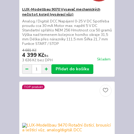
LUX-Modellbau 9070 Vysavač mechanických
nečistot kolejí (vysávací vůz)
Analog / Digitál DCC Napájení 0-25 V DC Spotřeba
proudu cca 30 mA Motor max. napětí 5 V DC
Standartní spřáhlo NEM 256 Hmotnost cca 50 gramů
Výška nad temenem kolejnice horního okraje 31,5
mm Délka přes nárazníky 111,5 mm Šířka 21,7 mm
Funkce START / STOP
4 681 Kč
4 399 Kč
/
ks
Skladem
3 636 Kč
bez DPH
Přidat do košíku
TOP produkt