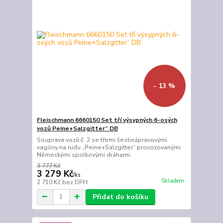
- 13 %
Fleischmann 6660150 Set tří výsypných 6-osých
vozů Peine+Salzgitter“ DB
Souprava vozů č. 2 se třemi šestinápravovými
vagóny na rudu „Peine+Salzgitter“ provozovanými
Německými spolkovými dráhami.
3 777 Kč
3 279 Kč
/
ks
Skladem
2 710 Kč
bez DPH
Přidat do košíku