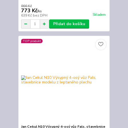
866 Kč
773 Kč
/
ks
Skladem
639 Kč
bez DPH
Přidat do košíku
TOP produkt
Jan Cekul N10 Výsypný 4-osý vůz Fals, stavebnice