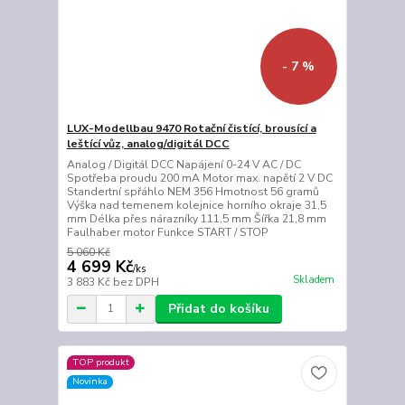
- 7 %
LUX-Modellbau 9470 Rotační čistící, brousící a
leštící vůz, analog/digitál DCC
Analog / Digitál DCC Napájení 0-24 V AC / DC
Spotřeba proudu 200 mA Motor max. napětí 2 V DC
Standertní spřáhlo NEM 356 Hmotnost 56 gramů
Výška nad temenem kolejnice horního okraje 31,5
mm Délka přes nárazníky 111,5 mm Šířka 21,8 mm
Faulhaber motor Funkce START / STOP
5 060 Kč
4 699 Kč
/
ks
Skladem
3 883 Kč
bez DPH
Přidat do košíku
TOP produkt
Novinka