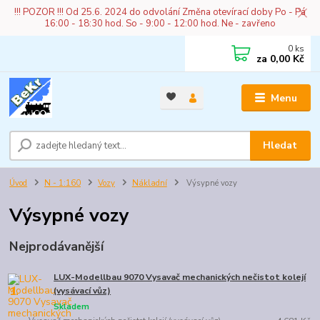
!!! POZOR !!! Od 25.6. 2024 do odvolání Změna otevírací doby Po - Pá
16:00 - 18:30 hod. So - 9:00 - 12:00 hod. Ne - zavřeno
0
ks
za
0,00 Kč
Menu
Hledat
Úvod
N - 1:160
Vozy
Nákladní
Výsypné vozy
Výsypné vozy
Nejprodávanější
LUX-Modellbau 9070 Vysavač mechanických nečistot kolejí
1.
(vysávací vůz)
Skladem