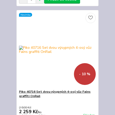
Novinka
- 10 %
Piko 40716 Set dvou výsypných 4-osý vůz Falns
graffiti OnRail
2 500 Kč
2 259 Kč
/
ks