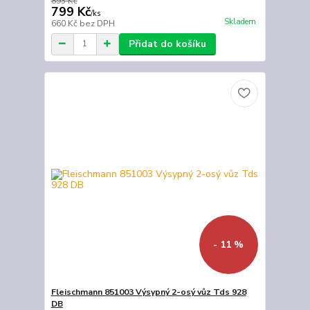
893 Kč
799 Kč
/
ks
Skladem
660 Kč
bez DPH
Přidat do košíku
- 11 %
Fleischmann 851003 Výsypný 2-osý vůz Tds 928
DB