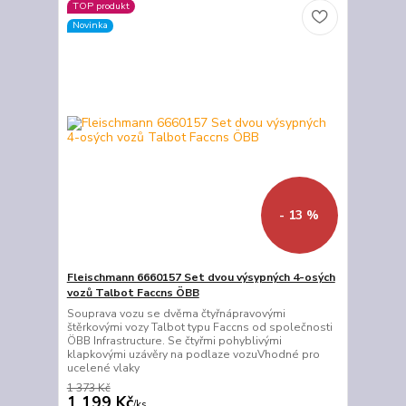
TOP produkt
Novinka
- 13 %
Fleischmann 6660157 Set dvou výsypných 4-osých
vozů Talbot Faccns ÖBB
Souprava vozu se dvěma čtyřnápravovými
štěrkovými vozy Talbot typu Faccns od společnosti
ÖBB Infrastructure. Se čtyřmi pohyblivými
klapkovými uzávěry na podlaze vozuVhodné pro
ucelené vlaky
1 373 Kč
1 199 Kč
/
ks