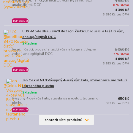
Vysavač mechanických nečistot kolejí (vysávací vůz),
4 681 Kč
analog/digitál DCC
6 % sleva
4 399 Kč
3 636 Kč bez DPH
TOP produkt
LUX-Modellbau 9470 Rotační čistící, brousící a leštící vůz,
2.
analog/digitál DCC
Skladem
Rotační čistící, brousící a leštící vůz na koleje a trolejové
5 060 Kč
vedení, analog/digitál DCC
7 % sleva
4 699 Kč
3 883 Kč bez DPH
TOP produkt
Jan Cekul N10 Výsypný 4-osý vůz Fals, stavebnice modelu z
3.
leptaného plechu
Skladem
Výsypný 4-osý vůz Fals, stavebnice modelu z leptaného
650 Kč
plechu
537 Kč bez DPH
TOP produkt
zobrazit více produktů