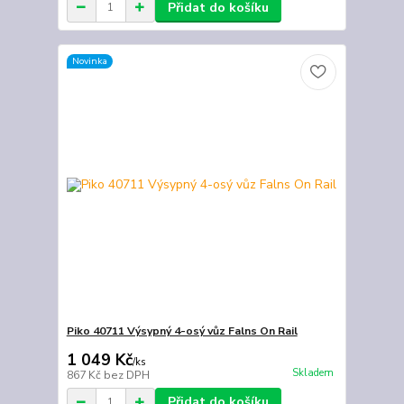
Přidat do košíku
Novinka
Piko 40711 Výsypný 4-osý vůz Falns On Rail
1 049 Kč
/
ks
Skladem
867 Kč
bez DPH
Přidat do košíku