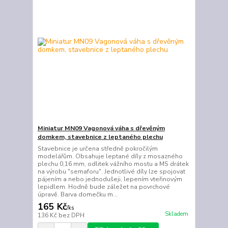
Miniatur MN09 Vagonová váha s dřevěným
domkem, stavebnice z leptaného plechu
Stavebnice je určena středně pokročilým
modelářům. Obsahuje leptané díly z mosazného
plechu 0,16 mm, odlitek vážního mostu a MS drátek
na výrobu "semaforu". Jednotlivé díly lze spojovat
pájením a nebo jednodušeji, lepením vteřinovým
lepidlem. Hodně bude záležet na povrchové
úpravě. Barva domečku m...
165 Kč
/
ks
Skladem
136 Kč
bez DPH