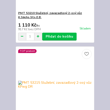
PMT 53210 Služební, zavazadlový 2-osý vůz
K.Sächs.Sts.E.B.
1 110 Kč
/
ks
Skladem
917 Kč
bez DPH
Přidat do košíku
TOP produkt