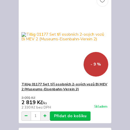
- 9 %
Tillig 01177 Set tří osobních 2-osých vozů Bi MEV
2 (Museums-Eisenbahn-Verein 2)
3 091 Kč
2 819 Kč
/
ks
Skladem
2 330 Kč
bez DPH
Přidat do košíku