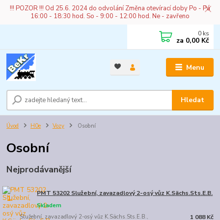
!!! POZOR !!! Od 25.6. 2024 do odvolání Změna otevírací doby Po - Pá
16:00 - 18:30 hod. So - 9:00 - 12:00 hod. Ne - zavřeno
0
ks
za
0,00 Kč
Menu
Hledat
Úvod
H0e
Vozy
Osobní
Osobní
Nejprodávanější
PMT 53202 Služební, zavazadlový 2-osý vůz K.Sächs.Sts.E.B.
1.
Skladem
Služební, zavazadlový 2-osý vůz K.Sächs.Sts.E.B.,
1 088 Kč