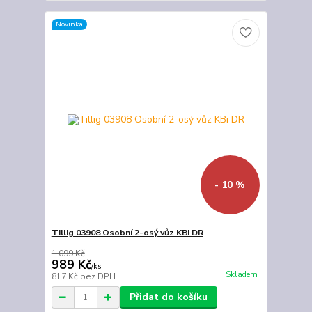
Novinka
- 10 %
Tillig 03908 Osobní 2-osý vůz KBi DR
1 099 Kč
989 Kč
/
ks
Skladem
817 Kč
bez DPH
Přidat do košíku