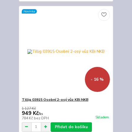
Novinka
- 16 %
Tillig 03915 Osobní 2-osý vůz KBi NKB
1 127 Kč
949 Kč
/
ks
Skladem
784 Kč
bez DPH
Přidat do košíku