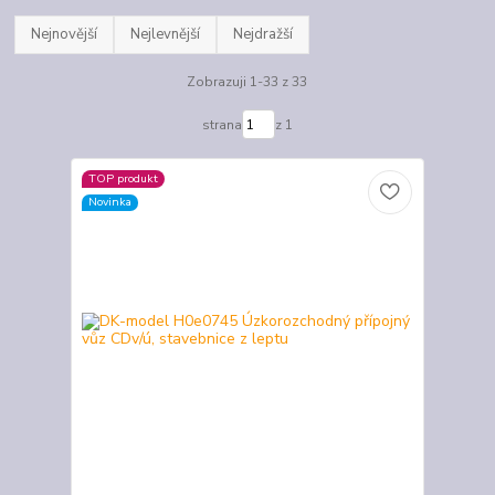
Nejnovější
Nejlevnější
Nejdražší
Zobrazuji 1-33 z 33
strana
z 1
TOP produkt
Novinka