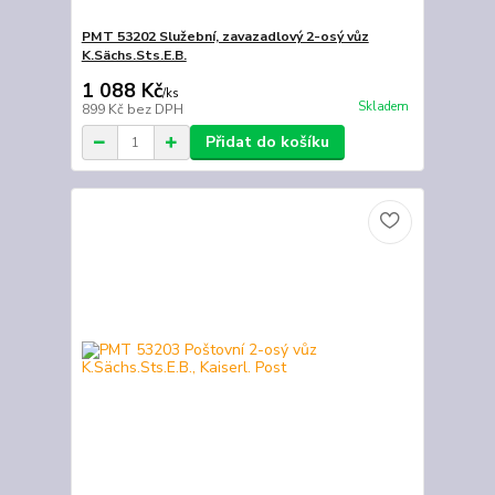
PMT 53202 Služební, zavazadlový 2-osý vůz
K.Sächs.Sts.E.B.
1 088 Kč
/
ks
Skladem
899 Kč
bez DPH
Přidat do košíku