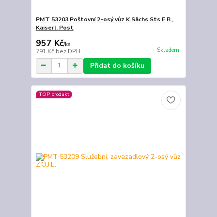
PMT 53203 Poštovní 2-osý vůz K.Sächs.Sts.E.B.,
Kaiserl. Post
957 Kč
/
ks
Skladem
791 Kč
bez DPH
Přidat do košíku
TOP produkt