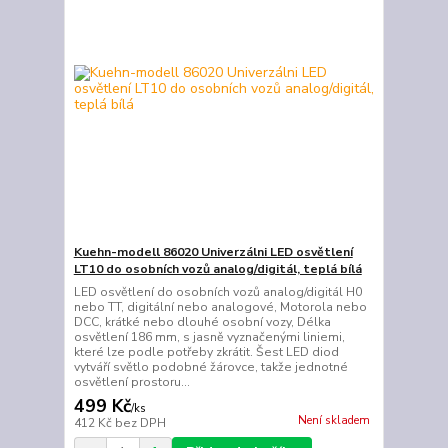
Kuehn-modell 86020 Univerzálni LED osvětlení
LT10 do osobních vozů analog/digitál, teplá bílá
LED osvětlení do osobních vozů analog/digitál H0
nebo TT, digitální nebo analogové, Motorola nebo
DCC, krátké nebo dlouhé osobní vozy, Délka
osvětlení 186 mm, s jasně vyznačenými liniemi,
které lze podle potřeby zkrátit. Šest LED diod
vytváří světlo podobné žárovce, takže jednotné
osvětlení prostoru...
499 Kč
/
ks
Není skladem
412 Kč
bez DPH