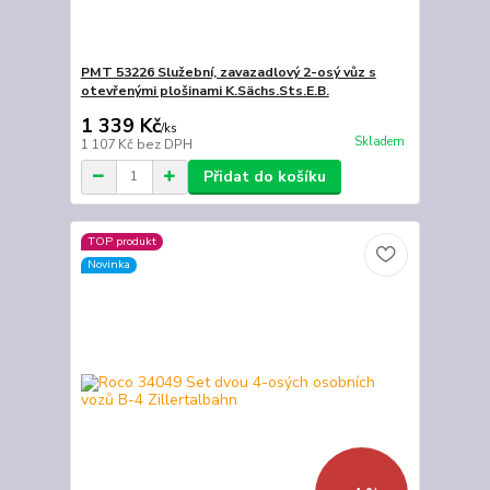
PMT 53226 Služební, zavazadlový 2-osý vůz s
otevřenými plošinami K.Sächs.Sts.E.B.
1 339 Kč
/
ks
Skladem
1 107 Kč
bez DPH
Přidat do košíku
TOP produkt
Novinka