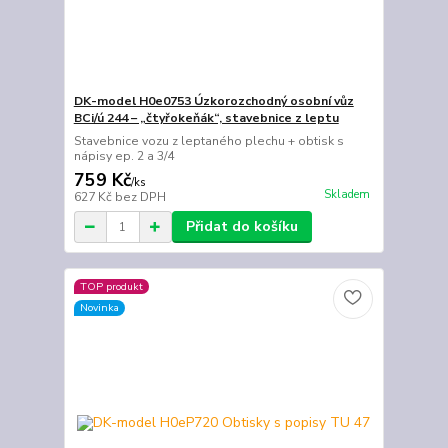
DK-model H0e0753 Úzkorozchodný osobní vůz
BCi/ú 244 – „čtyřokeňák“, stavebnice z leptu
Stavebnice vozu z leptaného plechu + obtisk s
nápisy ep. 2 a 3/4
759 Kč
/
ks
Skladem
627 Kč
bez DPH
Přidat do košíku
TOP produkt
Novinka