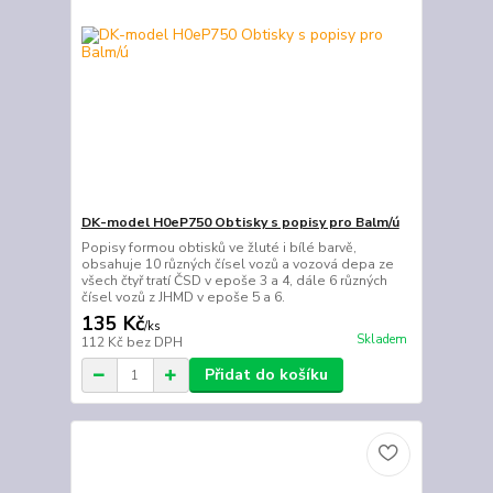
DK-model H0eP750 Obtisky s popisy pro Balm/ú
Popisy formou obtisků ve žluté i bílé barvě,
obsahuje 10 různých čísel vozů a vozová depa ze
všech čtyř tratí ČSD v epoše 3 a 4, dále 6 různých
čísel vozů z JHMD v epoše 5 a 6.
135 Kč
/
ks
Skladem
112 Kč
bez DPH
Přidat do košíku