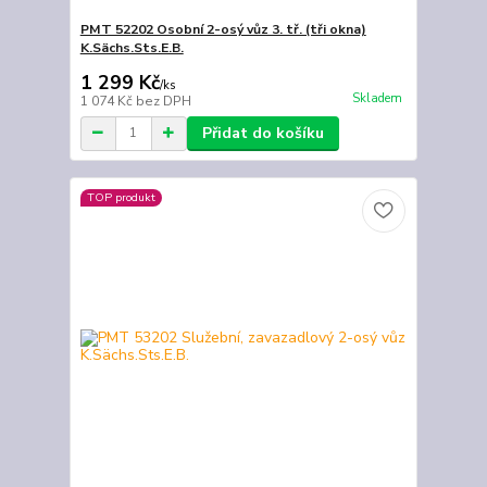
PMT 52202 Osobní 2-osý vůz 3. tř. (tři okna)
K.Sächs.Sts.E.B.
1 299 Kč
/
ks
Skladem
1 074 Kč
bez DPH
Přidat do košíku
TOP produkt