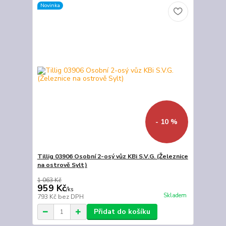
Novinka
- 10 %
Tillig 03906 Osobní 2-osý vůz KBi S.V.G. (Železnice
na ostrově Sylt)
1 063 Kč
959 Kč
/
ks
Skladem
793 Kč
bez DPH
Přidat do košíku