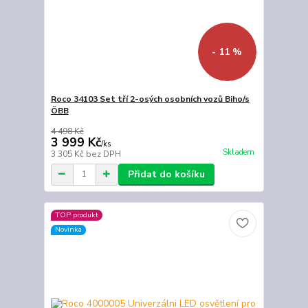
- 11 %
Roco 34103 Set tří 2-osých osobních vozů Biho/s
ÖBB
4 498 Kč
3 999 Kč
/
ks
Skladem
3 305 Kč
bez DPH
Přidat do košíku
TOP produkt
Novinka