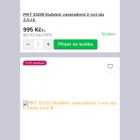
PMT 53209 Služební, zavazadlový 2-osý vůz
Z.O.J.E.
995 Kč
/
ks
Skladem
822 Kč
bez DPH
Přidat do košíku
TOP produkt