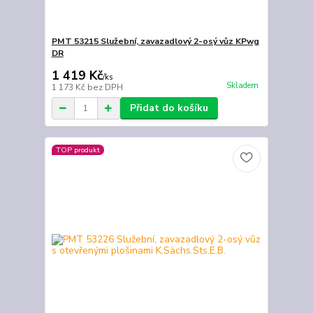
PMT 53215 Služební, zavazadlový 2-osý vůz KPwg
DR
1 419 Kč
/
ks
Skladem
1 173 Kč
bez DPH
Přidat do košíku
TOP produkt