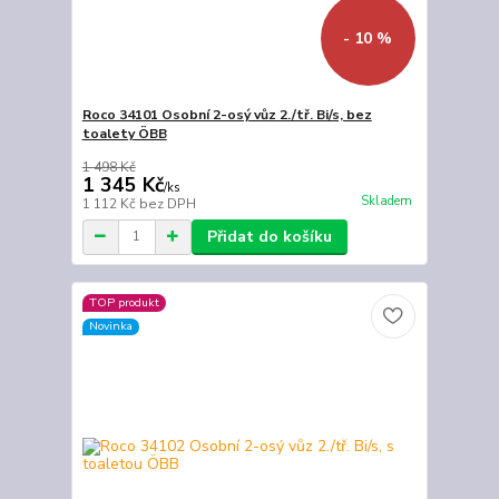
- 10 %
Roco 34101 Osobní 2-osý vůz 2./tř. Bi/s, bez
toalety ÖBB
1 498 Kč
1 345 Kč
/
ks
Skladem
1 112 Kč
bez DPH
Přidat do košíku
TOP produkt
Novinka