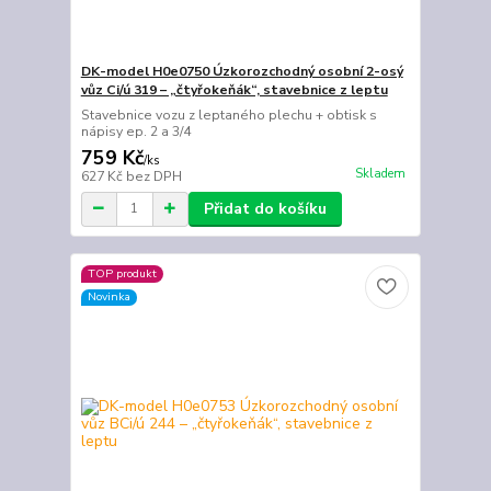
DK-model H0e0750 Úzkorozchodný osobní 2-osý
vůz Ci/ú 319 – „čtyřokeňák“, stavebnice z leptu
Stavebnice vozu z leptaného plechu + obtisk s
nápisy ep. 2 a 3/4
759 Kč
/
ks
Skladem
627 Kč
bez DPH
Přidat do košíku
TOP produkt
Novinka