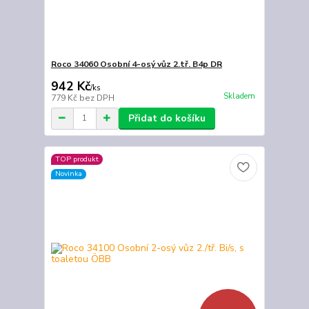
Roco 34060 Osobní 4-osý vůz 2.tř. B4p DR
942 Kč
/
ks
Skladem
779 Kč
bez DPH
Přidat do košíku
TOP produkt
Novinka