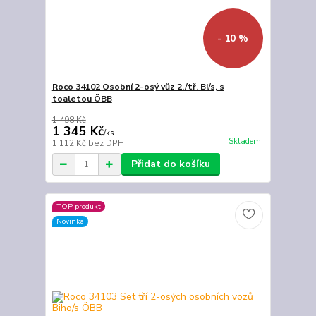
- 10 %
Roco 34102 Osobní 2-osý vůz 2./tř. Bi/s, s
toaletou ÖBB
1 498 Kč
1 345 Kč
/
ks
Skladem
1 112 Kč
bez DPH
Přidat do košíku
TOP produkt
Novinka