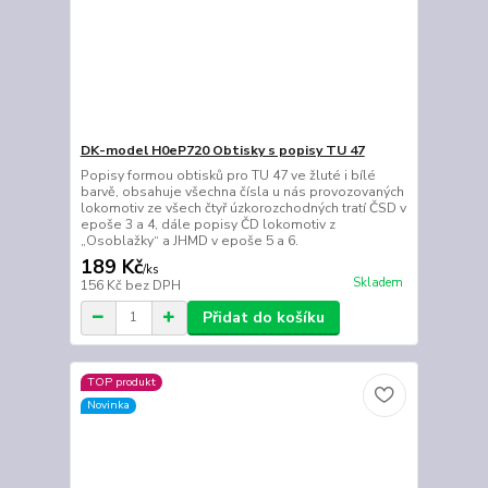
DK-model H0eP720 Obtisky s popisy TU 47
Popisy formou obtisků pro TU 47 ve žluté i bílé
barvě, obsahuje všechna čísla u nás provozovaných
lokomotiv ze všech čtyř úzkorozchodných tratí ČSD v
epoše 3 a 4, dále popisy ČD lokomotiv z
„Osoblažky“ a JHMD v epoše 5 a 6.
189 Kč
/
ks
Skladem
156 Kč
bez DPH
Přidat do košíku
TOP produkt
Novinka