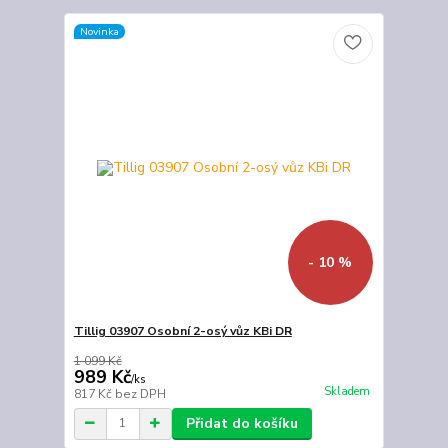
Novinka
- 10 %
Tillig 03907 Osobní 2-osý vůz KBi DR
1 099 Kč
989 Kč
/
ks
Skladem
817 Kč
bez DPH
Přidat do košíku