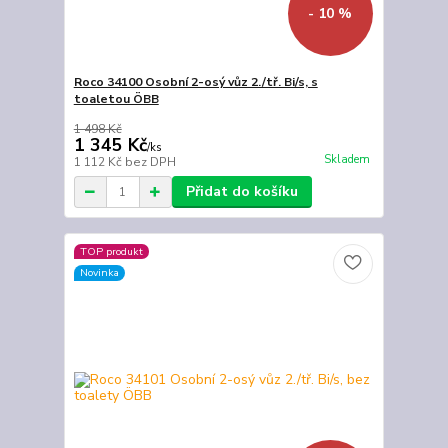
- 10 %
Roco 34100 Osobní 2-osý vůz 2./tř. Bi/s, s
toaletou ÖBB
1 498 Kč
1 345 Kč
/
ks
Skladem
1 112 Kč
bez DPH
Přidat do košíku
TOP produkt
Novinka