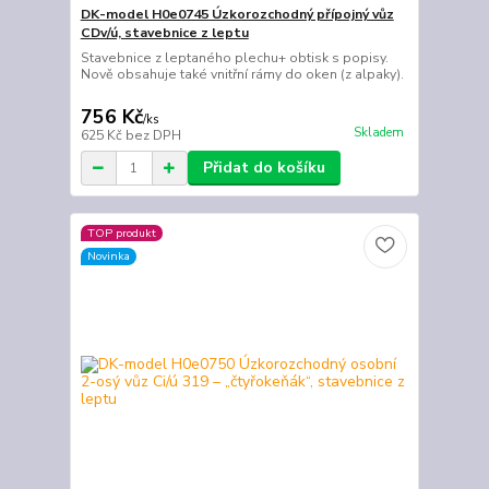
DK-model H0e0745 Úzkorozchodný přípojný vůz
CDv/ú, stavebnice z leptu
Stavebnice z leptaného plechu+ obtisk s popisy.
Nově obsahuje také vnitřní rámy do oken (z alpaky).
756 Kč
/
ks
Skladem
625 Kč
bez DPH
Přidat do košíku
TOP produkt
Novinka