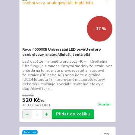
- 17 %
Roco 4000005 Univerzálni LED osvětlení pro
osobní vozy, analog/digitál, teplá bílá
LED osvětlení interiéru pro vozy H0 + TT.Světelná
lišta funguje s mnoha různými modely železnic, bez
ohledu na to, zda jste provozovatel analogové
železnice (DC nebo AC) nebo řídíte digitálně
(DCC/Motorola II). Integrovaný multiprotokolový
dekodér umožňuje speciální světelné efekty a
doplňkové funk...
623 Kč
520 Kč
/
ks
Skladem
430 Kč
bez DPH
Přidat do košíku
Novinka