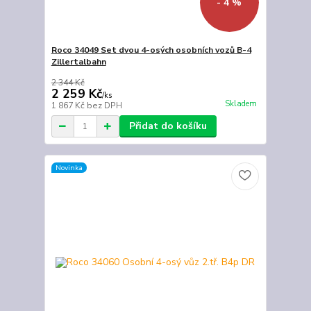
- 4 %
Roco 34049 Set dvou 4-osých osobních vozů B-4
Zillertalbahn
2 344 Kč
2 259 Kč
/
ks
Skladem
1 867 Kč
bez DPH
Přidat do košíku
Novinka