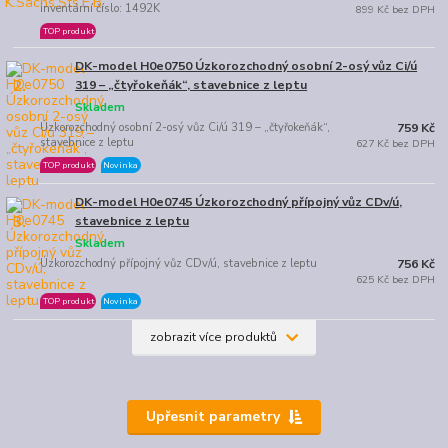
inventární číslo: 1492K
899 Kč bez DPH
TOP produkt
DK-model H0e0750 Úzkorozchodný osobní 2-osý vůz Ci/ú
2.
319 – „čtyřokeňák“, stavebnice z leptu
Skladem
Úzkorozchodný osobní 2-osý vůz Ci/ú 319 – „čtyřokeňák“,
759 Kč
stavebnice z leptu
627 Kč bez DPH
TOP produkt
Novinka
DK-model H0e0745 Úzkorozchodný přípojný vůz CDv/ú,
3.
stavebnice z leptu
Skladem
Úzkorozchodný přípojný vůz CDv/ú, stavebnice z leptu
756 Kč
625 Kč bez DPH
TOP produkt
Novinka
zobrazit více produktů
Upřesnit parametry