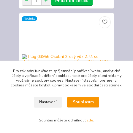
Přidat do košíku
Novinka
Pro základní funkčnost, zpříjemnění používání webu, analytické
účely a v případě udělení souhlasu také pro účely cílení reklamy
využíváme soubory cookies. Nastavení vlastních preferencí
cookies můžete kdykoli upravit odkazem ve spodní části stránek.
- 10 %
Souhlasím
Nastavení
Tillig 03956 Osobní 2-osý vůz 2. tř. se služebním,
zavazadlovým oddílem KBPwi NKB
Souhlas můžete odmítnout
zde
.
1 079 Kč
969 Kč
/
ks
Skladem
801 Kč
bez DPH