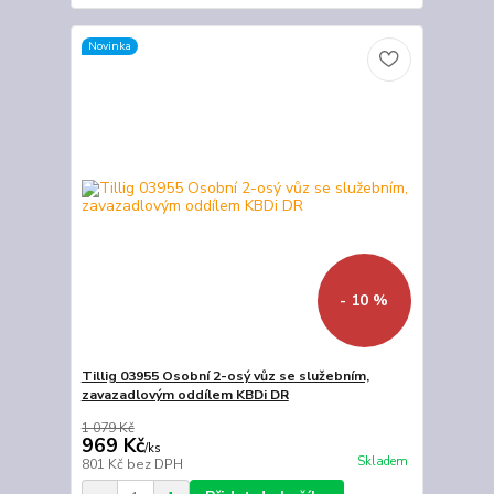
Novinka
- 10 %
Tillig 03955 Osobní 2-osý vůz se služebním,
zavazadlovým oddílem KBDi DR
1 079 Kč
969 Kč
/
ks
Skladem
801 Kč
bez DPH