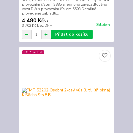
3667, osobního vozu Bi/s s hliníkovými rámy oken a
provozním číslem 3885 a jednoho zavazadlového
vozu Di/s s provozním číslem 6503.Detailně
provedené zábradlí...
4 480 Kč
/
ks
Skladem
3 702 Kč
bez DPH
Přidat do košíku
TOP produkt