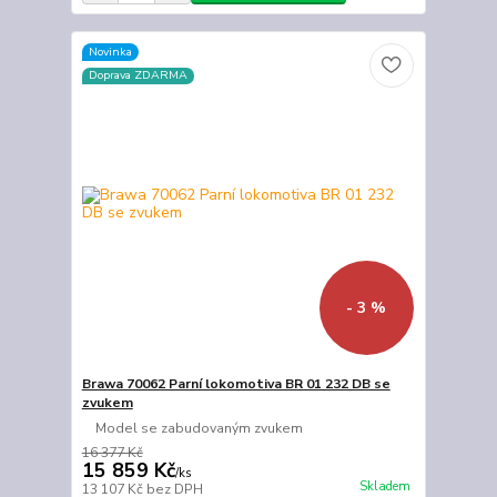
Novinka
Doprava ZDARMA
- 3 %
Brawa 70062 Parní lokomotiva BR 01 232 DB se
zvukem
Model se zabudovaným zvukem
16 377 Kč
15 859 Kč
/
ks
Skladem
13 107 Kč
bez DPH