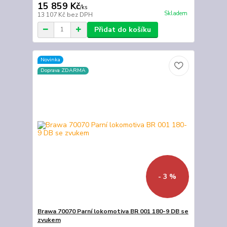
15 859 Kč
/
ks
Skladem
13 107 Kč
bez DPH
Přidat do košíku
Novinka
Doprava ZDARMA
- 3 %
Brawa 70070 Parní lokomotiva BR 001 180-9 DB se
zvukem