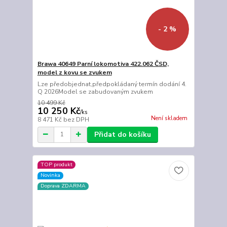
- 2 %
Brawa 40649 Parní lokomotiva 422.062 ČSD,
model z kovu se zvukem
Lze předobjednat,předpokládaný termín dodání 4.
Q 2026Model se zabudovaným zvukem
10 499 Kč
10 250 Kč
/
ks
Není skladem
8 471 Kč
bez DPH
Přidat do košíku
TOP produkt
Novinka
Doprava ZDARMA