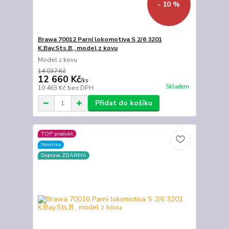
- 10 %
Brawa 70012 Parní lokomotiva S 2/6 3201
K.Bay.Sts.B., model z kovu
Model z kovu
14 037 Kč
12 660 Kč
/
ks
Skladem
10 463 Kč
bez DPH
Přidat do košíku
TOP produkt
Novinka
Doprava ZDARMA