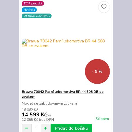
TOP produkt
Novinka
Doprava ZDARMA
- 9 %
Brawa 70042 Parní lokomotiva BR 44 508 DB se
zvukem
Model se zabudovaným zvukem
16 062 Kč
14 599 Kč
/
ks
Skladem
12 065 Kč
bez DPH
Přidat do košíku