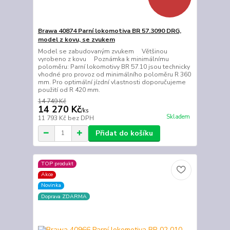
Brawa 40874 Parní lokomotiva BR 57.3090 DRG,
model z kovu, se zvukem
Model se zabudovaným zvukem Většinou
vyrobeno z kovu Poznámka k minimálnímu
poloměru: Parní lokomotivy BR 57.10 jsou technicky
vhodné pro provoz od minimálního poloměru R 360
mm. Pro optimální jízdní vlastnosti doporučujeme
použití od R 420 mm.
14 749 Kč
14 270 Kč
/
ks
Skladem
11 793 Kč
bez DPH
Přidat do košíku
TOP produkt
Akce
Novinka
Doprava ZDARMA