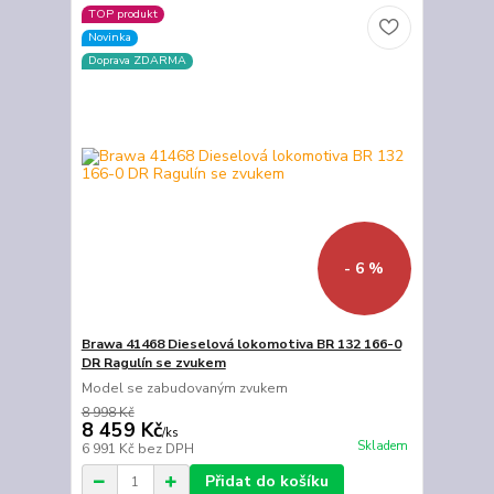
TOP produkt
Novinka
Doprava ZDARMA
- 6 %
Brawa 41468 Dieselová lokomotiva BR 132 166-0
DR Ragulín se zvukem
Model se zabudovaným zvukem
8 998 Kč
8 459 Kč
/
ks
Skladem
6 991 Kč
bez DPH
Přidat do košíku