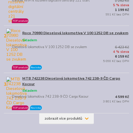
Balíček WiFi k rozšíření digitální centrály z21 start
1 262 Kč
5 % sleva
1 199 Kč
991 Kč bez DPH
TOP produkt
Roco 70980 Dieselová lokomotiva V 100 1252 DB se zvukem
2.
Skladem
Dieselová lokomotiva V 100 1252 DB se zvukem
6 423 Kč
4 % sleva
6 159 Kč
5 090 Kč bez DPH
TOP produkt
Novinka
MTB 742238 Dieselová lokomotiva 742 238-9 ČD Cargo
3.
Kocour
Skladem
Dieselová lokomotiva 742 238-9 ČD Cargo Kocour
4 599 Kč
3 801 Kč bez DPH
TOP produkt
Novinka
zobrazit více produktů