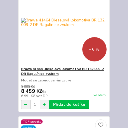
- 6 %
Brawa 41464 Dieselová lokomotiva BR 132 009-2
DR Ragulín se zvukem
Model se zabudovaným zvukem
8 998 Kč
8 459 Kč
/
ks
Skladem
6 991 Kč
bez DPH
Přidat do košíku
TOP produkt
Novinka