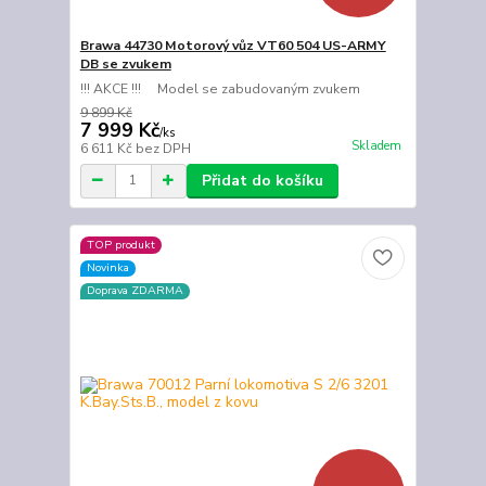
Brawa 44730 Motorový vůz VT60 504 US-ARMY
DB se zvukem
!!! AKCE !!! Model se zabudovaným zvukem
9 899 Kč
7 999 Kč
/
ks
Skladem
6 611 Kč
bez DPH
Přidat do košíku
TOP produkt
Novinka
Doprava ZDARMA