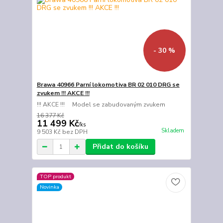
- 30 %
Brawa 40966 Parní lokomotiva BR 02 010 DRG se
zvukem !!! AKCE !!!
!!! AKCE !!! Model se zabudovaným zvukem
16 377 Kč
11 499 Kč
/
ks
Skladem
9 503 Kč
bez DPH
Přidat do košíku
TOP produkt
Novinka