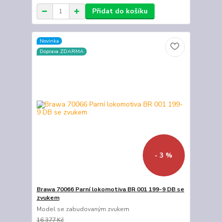
Přidat do košíku
Novinka
Doprava ZDARMA
- 3 %
Brawa 70066 Parní lokomotiva BR 001 199-9 DB se
zvukem
Model se zabudovaným zvukem
16 377 Kč