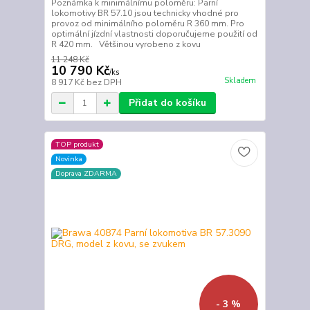
Poznámka k minimálnímu poloměru: Parní
lokomotivy BR 57.10 jsou technicky vhodné pro
provoz od minimálního poloměru R 360 mm. Pro
optimální jízdní vlastnosti doporučujeme použití od
R 420 mm. Většinou vyrobeno z kovu
11 248 Kč
10 790 Kč
/
ks
Skladem
8 917 Kč
bez DPH
Přidat do košíku
TOP produkt
Novinka
Doprava ZDARMA
- 3 %