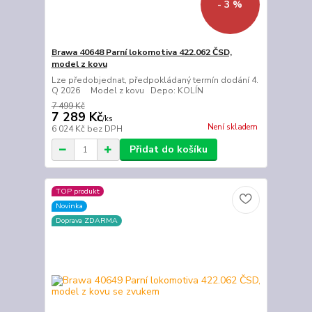
- 3 %
Brawa 40648 Parní lokomotiva 422.062 ČSD,
model z kovu
Lze předobjednat, předpokládaný termín dodání 4.
Q 2026 Model z kovu Depo: KOLÍN
7 499 Kč
7 289 Kč
/
ks
Není skladem
6 024 Kč
bez DPH
Přidat do košíku
TOP produkt
Novinka
Doprava ZDARMA