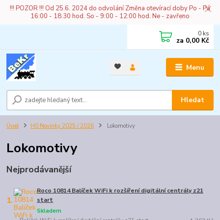
!!! POZOR !!! Od 25.6. 2024 do odvolání Změna otevírací doby Po - Pá
16:00 - 18:30 hod. So - 9:00 - 12:00 hod. Ne - zavřeno
0
ks
za
0,00 Kč
Menu
Hledat
Úvod
H0 Novinky 2025 / 2026
Lokomotivy
Lokomotivy
Nejprodávanější
Roco 10814 Balíček WiFi k rozšíření digitální centrály z21
1.
start
Skladem