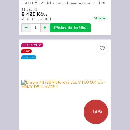
!!! AKCE !!! Model se zabudovaným zvukem DRG
11 085 Kč
9 490 Kč
/
ks
Skladem
7 843 Kč
bez DPH
Přidat do košíku
TOP produkt
Akce
Novinka
- 14 %