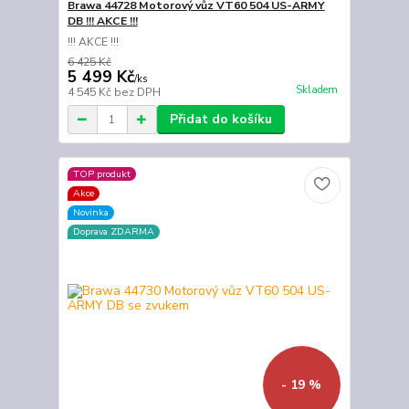
Brawa 44728 Motorový vůz VT60 504 US-ARMY
DB !!! AKCE !!!
!!! AKCE !!!
6 425 Kč
5 499 Kč
/
ks
Skladem
4 545 Kč
bez DPH
Přidat do košíku
TOP produkt
Akce
Novinka
Doprava ZDARMA
- 19 %