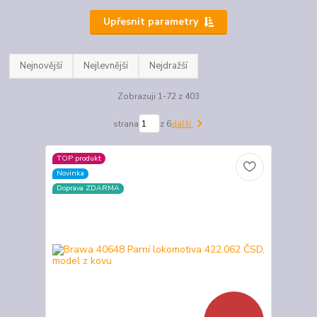
Upřesnit parametry
Nejnovější
Nejlevnější
Nejdražší
Zobrazuji 1-72 z 403
strana
z 6
další
TOP produkt
Novinka
Doprava ZDARMA