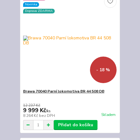
Novinka
Doprava ZDARMA
- 18 %
Brawa 70040 Parní lokomotiva BR 44 508 DB
12 237 Kč
9 999 Kč
/
ks
Skladem
8 264 Kč
bez DPH
Přidat do košíku