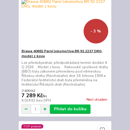
- 3 %
Brawa 40682 Parní lokomotiva BR 92.2237 DRG,
model z kovu
Lze předobjednat, předpokládaný termín dodání 4.
Q 2026 Model z kovu Rakouské spolkové dráhy
(BBÖ) byly zákonem převedeny pod německou
Říšskou dráhu (Reichsbahn) dne 18. března 1938 a
Federální ředitelství drah byla přeměněna na
ředitelství Říšských drah (Reichsbahn).
7 499 Kč
7 289 Kč
/
ks
Není skladem
6 024 Kč
bez DPH
Přidat do košíku
TOP produkt