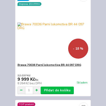
Doprava ZDARMA
- 18 %
Brawa 70036 Parní lokomotiva BR 44 097 DRG
12 237 Kč
9 999 Kč
/
ks
Skladem
8 264 Kč
bez DPH
Přidat do košíku
TOP produkt