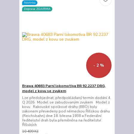
Novinka
Doprava ZDARMA
- 2 %
Brawa 40683 Parní lokomotiva BR 92.2237 DRG,
model z kovu se zvukem
Lze předobjednat, předpokládaný termín dodání 4.
Q 2026 Model se zabudovaným zvukem Model z
kovu Rakouské spolkové dráhy (BBÖ) byly
zákonem převedeny pod německou Říšskou dráhu
(Reichsbahn) dne 18. března 1938 a Federální
ředitelství drah byla přeměněna na ředitelství
Říšských
10 499 Kč