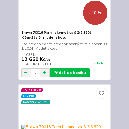
- 10 %
Brawa 70016 Parní lokomotiva S 2/6 3201
K.Bay.Sts.B., model z kovu
Lze předobjednat, předpokládaný termín dodání Q
II. 2024 Model z kovu
14 037 Kč
12 660 Kč
/
ks
Skladem
10 463 Kč
bez DPH
Přidat do košíku
TOP produkt
Novinka
Doprava ZDARMA