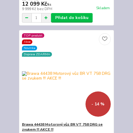
12 099 Kč
/
ks
Skladem
9 999 Kč
bez DPH
Přidat do košíku
TOP produkt
Akce
Novinka
Doprava ZDARMA
- 14 %
Brawa 44438 Motorový vůz BR VT 758 DRG se
zvukem !!! AKCE !!!