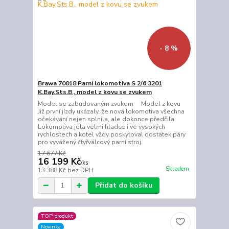
- 8 %
Brawa 70018 Parní lokomotiva S 2/6 3201
K.Bay.Sts.B., model z kovu se zvukem
Model se zabudovaným zvukem Model z kovu
Již první jízdy ukázaly, že nová lokomotiva všechna
očekávání nejen splnila, ale dokonce předčila.
Lokomotiva jela velmi hladce i ve vysokých
rychlostech a kotel vždy poskytoval dostatek páry
pro vyvážený čtyřválcový parní stroj.
17 677 Kč
16 199 Kč
/
ks
Skladem
13 388 Kč
bez DPH
Přidat do košíku
TOP produkt
Novinka