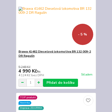
- 5 %
Brawa 41462 Dieselová lokomotiva BR 132 009-2
DR Ragulín
5 248 Kč
4 990 Kč
/
ks
Skladem
4 124 Kč
bez DPH
Přidat do košíku
TOP produkt
Novinka
Doprava ZDARMA