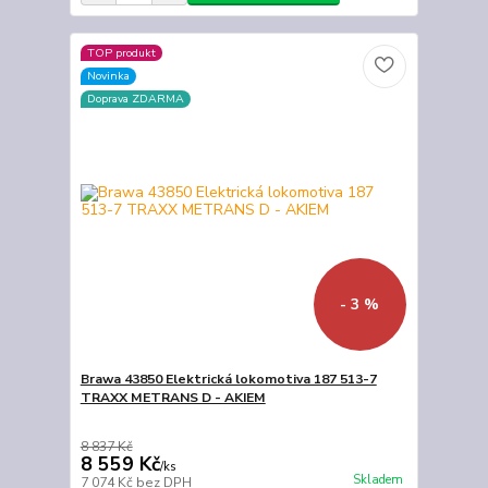
TOP produkt
Novinka
Doprava ZDARMA
- 3 %
Brawa 43850 Elektrická lokomotiva 187 513-7
TRAXX METRANS D - AKIEM
8 837 Kč
8 559 Kč
/
ks
Skladem
7 074 Kč
bez DPH