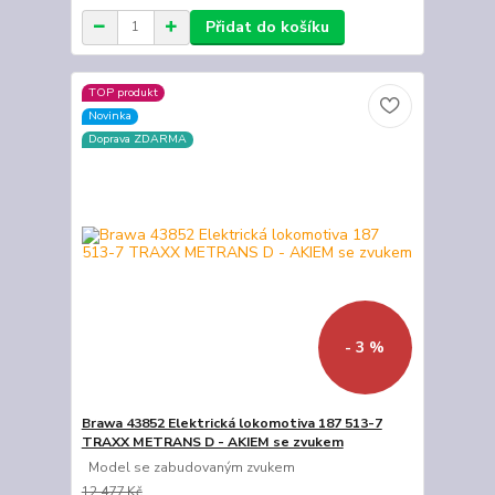
Přidat do košíku
TOP produkt
Novinka
Doprava ZDARMA
- 3 %
Brawa 43852 Elektrická lokomotiva 187 513-7
TRAXX METRANS D - AKIEM se zvukem
Model se zabudovaným zvukem
12 477 Kč