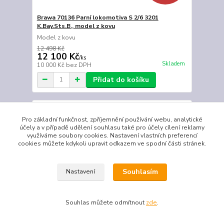
Brawa 70136 Parní lokomotiva S 2/6 3201
K.Bay.Sts.B., model z kovu
Model z kovu
12 498 Kč
12 100 Kč
/
ks
Skladem
10 000 Kč
bez DPH
Přidat do košíku
TOP produkt
Pro základní funkčnost, zpříjemnění používání webu, analytické
Novinka
účely a v případě udělení souhlasu také pro účely cílení reklamy
Doprava ZDARMA
využíváme soubory cookies. Nastavení vlastních preferencí
cookies můžete kdykoli upravit odkazem ve spodní části stránek.
Souhlasím
Nastavení
Souhlas můžete odmítnout
zde
.