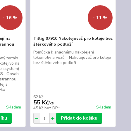
- 16 %
- 11 %
ejí na
Tillig 07910 Nakolejovač pro koleje bez
trannou
štěrkového podloží
Pomůcka k snadnému nakolejení
lokomotiv a vozů. Nakolejovač pro koleje
aný termín
bez štěrkového podloží.
olejivo na
eissystem)
 83 Obsah:
ustrannou
lej s
vka
62 Kč
55 Kč
/
ks
Skladem
Skladem
45 Kč
bez DPH
šíku
Přidat do košíku