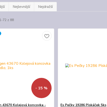
jší
Nejlevnější
Nejdražší
1-72 z 88
- 15 %
 43670 Kolejová koncovka -
Es Pečky 19286 Pískáček 5ks