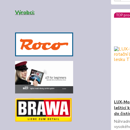
Výrobci:
TOP pro
LUX-Mod
lešticí
do čistí
Náhradní
vysokého