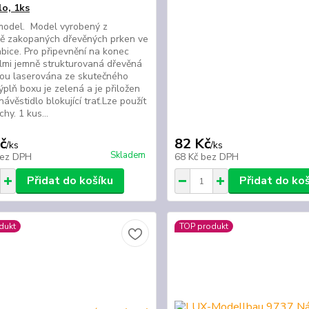
lo, 1ks
model. Model vyrobený z
ně zakopaných dřevěných prken ve
abice. Pro připevnění na konec
elmi jemně strukturovaná dřevěná
sou laserována ze skutečného
ýplň boxu je zelená a je přiložen
návěstidlo blokující trať.Lze použít
chy. 1 kus...
č
82 Kč
/
ks
/
ks
Skladem
ez DPH
68 Kč
bez DPH
Přidat do košíku
Přidat do ko
dukt
TOP produkt