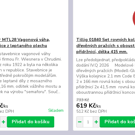
r MTL28 Vagonová váha,
Tillig 01840 Set rovných kol
ice z leptaného plechu
dřevěných pražcích s obous
přídržnicí, délka 415 mm.
 stavebnice vagonové váhy
 firmou Fr. Wiesnera v Chrudimi.
Lze předobjednat, předpoklád
z roku 1922 a byla na několika
dodání IV.Q 2026 Modelové k
h v republice. Stavebnice je
dřevěných pražcích (Modell-Gl
tředně pokročilým modelářům.
Výška kolejnice 2,1 mm Code
e leptané díly z mosazného
2 x 166 mm rovná kolej s obo
,16 mm, odlitek vážního mostu a
přídržnicí 2x 41,5 mm rovná ko
k na výrobu "semaforu". Souč...
oboustrannou přídržnicí konco
733 Kč
č
619 Kč
/
ks
/
ks
Skladem
ez DPH
512 Kč
bez DPH
Přidat do košíku
Přidat do ko