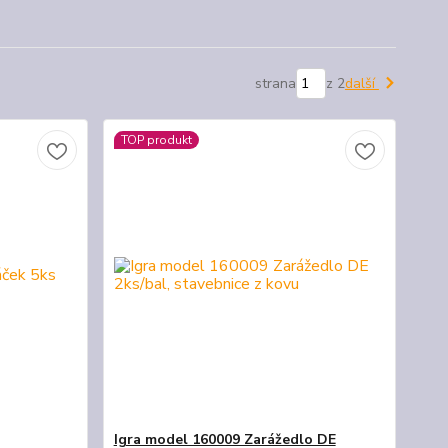
strana
z 2
další
TOP produkt
Igra model 160009 Zarážedlo DE