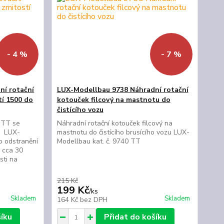
- 4 %
- 7 %
ní rotační
LUX-Modellbau 9738 Náhradní rotační
tí 1500 do
kotouček filcový na mastnotu do
čistícího vozu
č TT se
Náhradní rotační kotouček filcový na
zu LUX-
mastnotu do čistícího brusícího vozu LUX-
o odstranění
Modellbau kat. č. 9740 TT
 cca 30
sti na
215 Kč
199 Kč
/
ks
Skladem
Skladem
164 Kč
bez DPH
šíku
Přidat do košíku