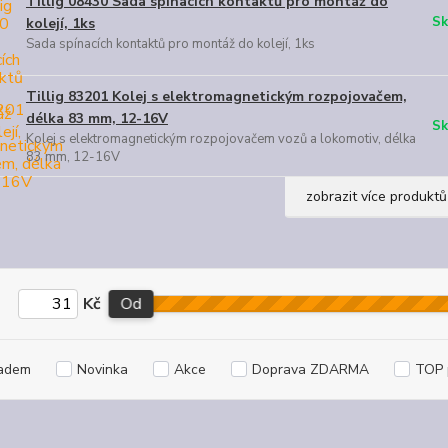
Tillig 08430 Sada spínacích kontaktů pro montáž do
Sk
kolejí, 1ks
Sada spínacích kontaktů pro montáž do kolejí, 1ks
Tillig 83201 Kolej s elektromagnetickým rozpojovačem,
délka 83 mm, 12-16V
Sk
Kolej s elektromagnetickým rozpojovačem vozů a lokomotiv, délka
83 mm, 12-16V
zobrazit více produktů
Kč
Od
adem
Novinka
Akce
Doprava ZDARMA
TOP 