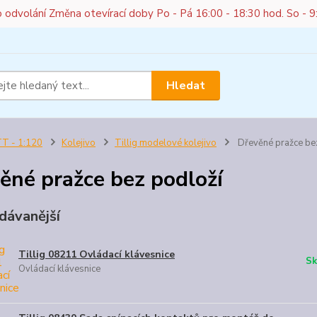
do odvolání Změna otevírací doby Po - Pá 16:00 - 18:30 hod. So - 9
Hledat
T - 1:120
Kolejivo
Tillig modelové kolejivo
Dřevěné pražce be
ěné pražce bez podloží
dávanější
Tillig 08211 Ovládací klávesnice
Sk
Ovládací klávesnice