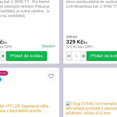
u kat. č. 9740 TT Pro šetrné
lehce montovatelný do vysáva
ní odolných nečistot. Pokud je
LUX-Modellbau kat. č. 9740
nečištěný, je nutná výměna. (v
ti na znečištění).
399 Kč
č
329 Kč
/
ks
/
ks
Skladem
ez DPH
272 Kč
bez DPH
Přidat do košíku
Přidat do ko
dukt