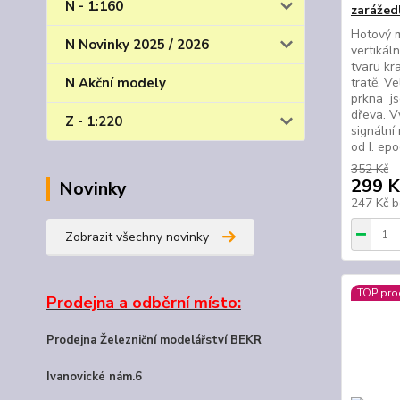
N - 1:160
zarážed
Hotový 
N Novinky 2025 / 2026
vertikál
tvaru kr
N Akční modely
tratě. V
prkna j
dřeva. V
Z - 1:220
signální 
od I. epo
352 Kč
299 K
Novinky
247 Kč
b
Zobrazit všechny novinky
TOP pro
Prodejna a odběrní místo:
Prodejna Železniční modelářství BEKR
Ivanovické nám.6