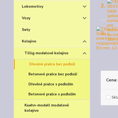
2.
Lokomotivy
Vozy
Sety
3.
Kolejivo
Tillig modelové kolejivo
Dřevěné pražce bez podloží
Betonové pražce bez podloží
Cena:
Dřevěné pražce s podložím
Betonové pražce s podložím
Skl
Kuehn-modell modelové
kolejivo