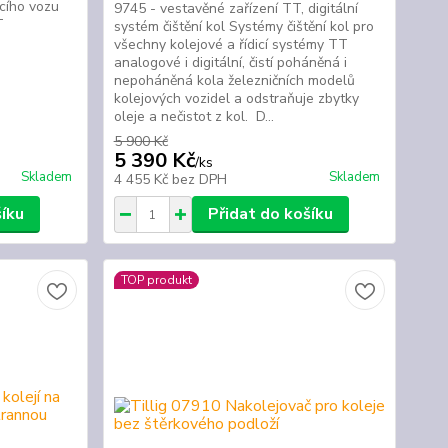
cího vozu
9745 - vestavěné zařízení TT, digitální
 TT
systém čištění kol Systémy čištění kol pro
všechny kolejové a řídicí systémy TT
analogové i digitální, čistí poháněná i
nepoháněná kola železničních modelů
kolejových vozidel a odstraňuje zbytky
oleje a nečistot z kol. D...
5 900 Kč
5 390 Kč
/
ks
Skladem
Skladem
4 455 Kč
bez DPH
šíku
Přidat do košíku
TOP produkt