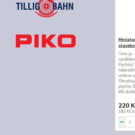
Miniatu
stavebn
Toto je
vyráběné
Pochází 
nádražíc
určena s
Obsahuj
plechu 0
MS dráte
220 K
182 Kč
b