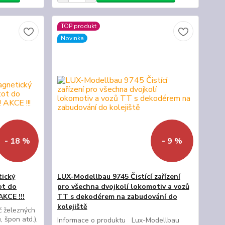
TOP produkt
Novinka
- 18 %
- 9 %
ický
LUX-Modellbau 9745 Čistící zařízení
ot do
pro všechna dvojkolí lokomotiv a vozů
AKCE !!!
TT s dekodérem na zabudování do
kolejiště
č železných
, špon atd.),
Informace o produktu Lux-Modellbau