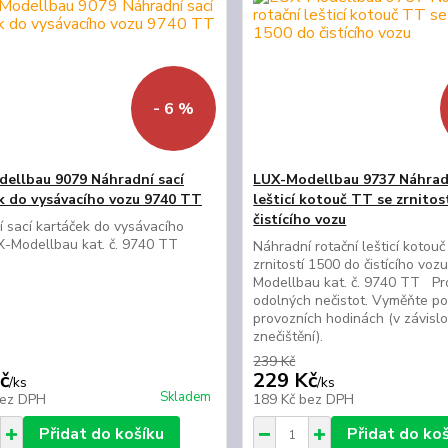
- 6 %
ellbau 9079 Náhradní sací
LUX-Modellbau 9737 Náhrad
k do vysávacího vozu 9740 TT
lešticí kotouč TT se zrnitos
čistícího vozu
 sací kartáček do vysávacího
X-Modellbau kat. č. 9740 TT
Náhradní rotační lešticí kotou
zrnitostí 1500 do čistícího vo
Modellbau kat. č. 9740 TT Pr
odolných nečistot. Vyměňte po
provozních hodinách (v závislo
znečištění).
239 Kč
č
229 Kč
/
ks
/
ks
Skladem
ez DPH
189 Kč
bez DPH
Přidat do košíku
Přidat do ko