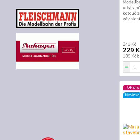
Modellba
odstraně
kotouč z
závislos
241 Kč
229 K
189 Kč
b
TOP pro
Novinka