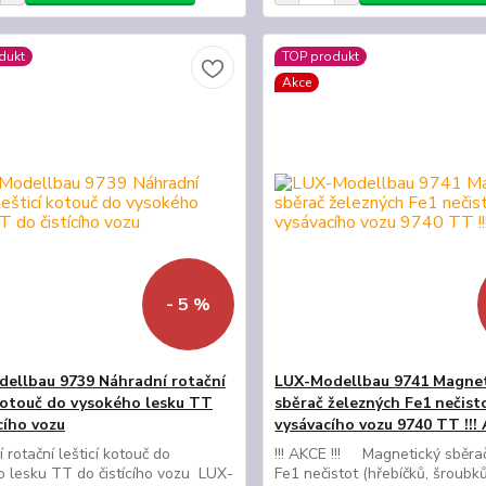
dukt
TOP produkt
Akce
- 5 %
ellbau 9739 Náhradní rotační
LUX-Modellbau 9741 Magnet
 kotouč do vysokého lesku TT
sběrač železných Fe1 nečist
cího vozu
vysávacího vozu 9740 TT !!! 
 rotační lešticí kotouč do
!!! AKCE !!! Magnetický sběra
 lesku TT do čistícího vozu LUX-
Fe1 nečistot (hřebíčků, šroubků