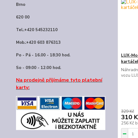
Brno
620 00
Tel.:+420 545232110
Mob.:+420 603 876313
Po - Pá - 16.00 - 18:30 hod.
LUX-Mod
kartáče
So - 09:00 - 12:00 hod.
Náhradní
vozu LU
Na prodejně příjímáme tyto platební
karty:
329 Kč
310 K
256 Kč
b