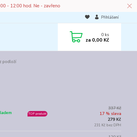
:00 - 12:00 hod. Ne - zavřeno
Přihlášení
0
ks
za
0,00 Kč
z podloží
337 Kč
ladem
17 % sleva
TOP produkt
279 Kč
231 Kč bez DPH