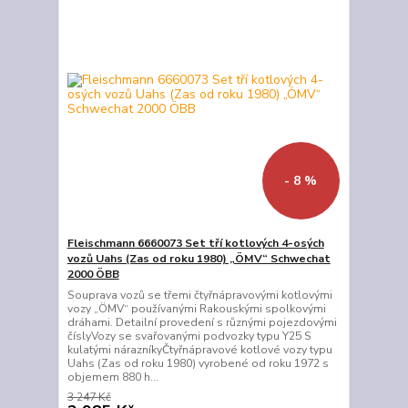
- 8 %
Fleischmann 6660073 Set tří kotlových 4-osých
vozů Uahs (Zas od roku 1980) „ÖMV“ Schwechat
2000 ÖBB
Souprava vozů se třemi čtyřnápravovými kotlovými
vozy „ÖMV“ používanými Rakouskými spolkovými
dráhami. Detailní provedení s různými pojezdovými
číslyVozy se svařovanými podvozky typu Y25 S
kulatými nárazníkyČtyřnápravové kotlové vozy typu
Uahs (Zas od roku 1980) vyrobené od roku 1972 s
objemem 880 h...
3 247 Kč