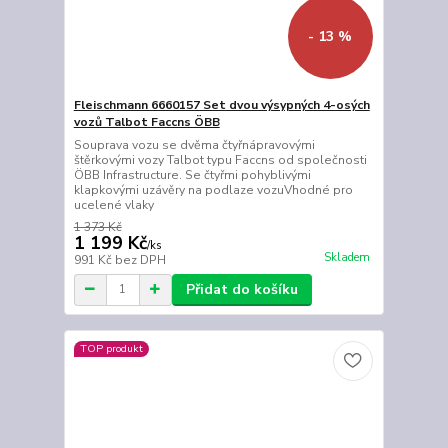
- 13 %
Fleischmann 6660157 Set dvou výsypných 4-osých
vozů Talbot Faccns ÖBB
Souprava vozu se dvěma čtyřnápravovými
štěrkovými vozy Talbot typu Faccns od společnosti
ÖBB Infrastructure. Se čtyřmi pohyblivými
klapkovými uzávěry na podlaze vozuVhodné pro
ucelené vlaky
1 373 Kč
1 199 Kč
/
ks
Skladem
991 Kč
bez DPH
Přidat do košíku
TOP produkt