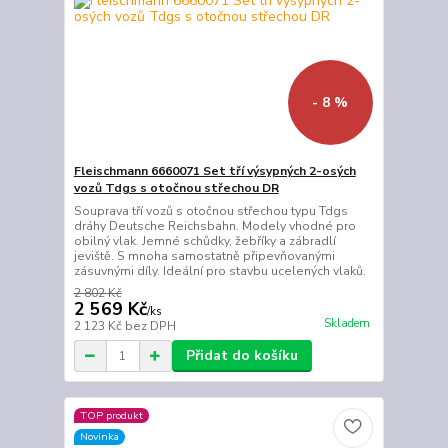
- 8 %
Fleischmann 6660071 Set tří výsypných 2-osých
vozů Tdgs s otočnou střechou DR
Souprava tří vozů s otočnou střechou typu Tdgs
dráhy Deutsche Reichsbahn. Modely vhodné pro
obilný vlak. Jemné schůdky, žebříky a zábradlí
jeviště. S mnoha samostatně připevňovanými
zásuvnými díly. Ideální pro stavbu ucelených vlaků.
2 802 Kč
2 569 Kč
/
ks
Skladem
2 123 Kč
bez DPH
Přidat do košíku
TOP produkt
Novinka