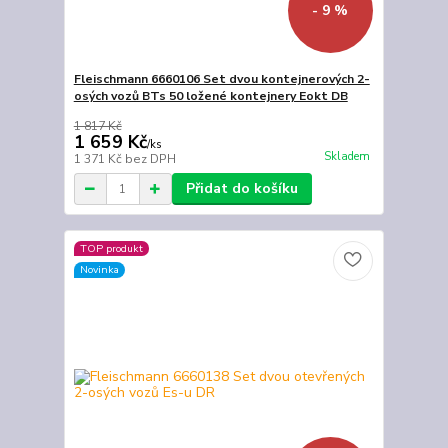
- 9 %
Fleischmann 6660106 Set dvou kontejnerových 2-
osých vozů BTs 50 ložené kontejnery Eokt DB
1 817 Kč
1 659 Kč
/
ks
Skladem
1 371 Kč
bez DPH
Přidat do košíku
TOP produkt
Novinka