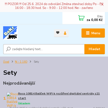
!!! POZOR !!! Od 25.6. 2024 do odvolání Změna otevírací doby Po - Pá
16:00 - 18:30 hod. So - 9:00 - 12:00 hod. Ne - zavřeno
0
ks
za
0,00 Kč
Menu
Hledat
Úvod
N - 1:160
Sety
Sety
Nejprodávanější
Roco 10814 Balíček WiFi k rozšíření digitální centrály z21
1.
start
Skladem