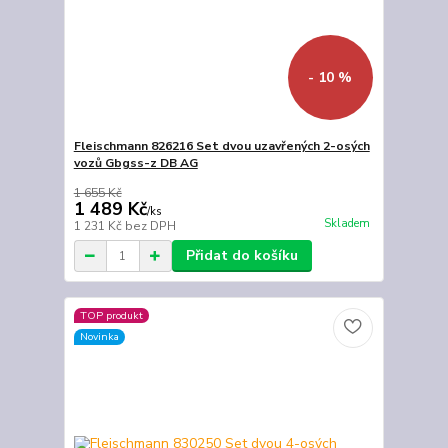
- 10 %
Fleischmann 826216 Set dvou uzavřených 2-osých
vozů Gbgss-z DB AG
1 655 Kč
1 489 Kč
/
ks
Skladem
1 231 Kč
bez DPH
Přidat do košíku
TOP produkt
Novinka