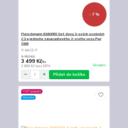
- 7 %
Fleischmann 6260055 Set dvou 3-osých osobních
C3 a jednoho zavazadlového 2-osého vozu Pwi
ÖBB
!!! AKCE !!!
3 767 Kč
3 499 Kč
/
ks
Skladem
2 892 Kč
bez DPH
Přidat do košíku
TOP produkt
Novinka