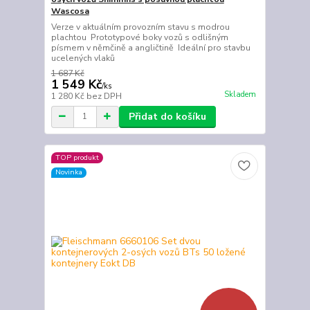
Wascosa
Verze v aktuálním provozním stavu s modrou
plachtou Prototypové boky vozů s odlišným
písmem v němčině a angličtině Ideální pro stavbu
ucelených vlaků
1 687 Kč
1 549 Kč
/
ks
Skladem
1 280 Kč
bez DPH
Přidat do košíku
TOP produkt
Novinka