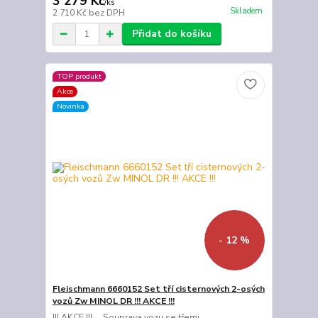
3 279 Kč
/
ks
Skladem
2 710 Kč
bez DPH
Přidat do košíku
TOP produkt
Akce
Novinka
- 12 %
Fleischmann 6660152 Set tří cisternových 2-osých
vozů Zw MINOL DR !!! AKCE !!!
!!! AKCE !!! Souprava vozu se třemi