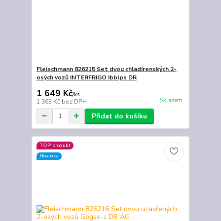
Fleischmann 826215 Set dvou chladírenských 2-
osých vozů INTERFRIGO Ibblps DR
1 649 Kč
/
ks
Skladem
1 363 Kč
bez DPH
Přidat do košíku
TOP produkt
Novinka