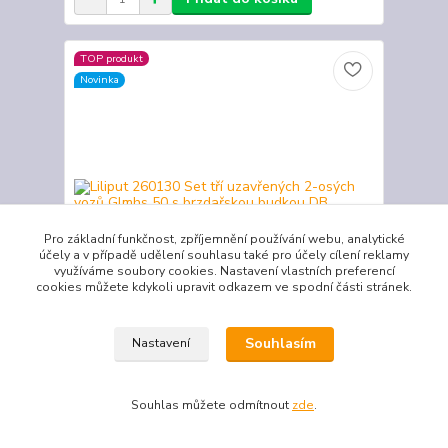
TOP produkt
Novinka
Pro základní funkčnost, zpříjemnění používání webu, analytické
účely a v případě udělení souhlasu také pro účely cílení reklamy
využíváme soubory cookies. Nastavení vlastních preferencí
cookies můžete kdykoli upravit odkazem ve spodní části stránek.
Souhlasím
Nastavení
Liliput 260130 Set tří uzavřených 2-osých vozů
Glmhs 50 s brzdařskou budkou DB
Set obsahuje tři vozy s hladkými stěnami a s
Souhlas můžete odmítnout
zde
.
budkou pro brzdaře. Jednotlivé vagóny se liší
drobnými detaily. Kinematika krátkého spřáhla s
šachtou dle NEM355. Minimální poloměr oblouku