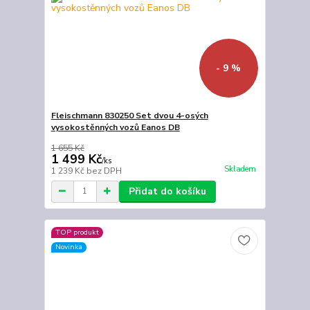
- 9 %
Fleischmann 830250 Set dvou 4-osých
vysokostěnných vozů Eanos DB
1 655 Kč
1 499 Kč
/
ks
Skladem
1 239 Kč
bez DPH
Přidat do košíku
TOP produkt
Novinka