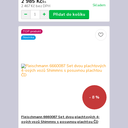
2 985 Kč
/
ks
Skladem
2 467 Kč
bez DPH
Přidat do košíku
TOP produkt
Novinka
- 8 %
Fleischmann 6660087 Set dvou plachtových 4-
osých vozů Shimmns s posuvnou plachtou ČD