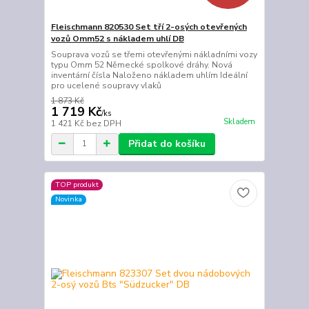
Fleischmann 820530 Set tří 2-osých otevřených
vozů Omm52 s nákladem uhlí DB
Souprava vozů se třemi otevřenými nákladními vozy
typu Omm 52 Německé spolkové dráhy. Nová
inventární čísla Naloženo nákladem uhlím Ideální
pro ucelené soupravy vlaků
1 873 Kč
1 719 Kč
/
ks
Skladem
1 421 Kč
bez DPH
Přidat do košíku
TOP produkt
Novinka