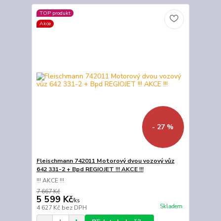
TOP produkt
Akce
- 27 %
Fleischmann 742011 Motorový dvou vozový vůz
642 331-2 + Bpd REGIOJET !!! AKCE !!!
!!! AKCE !!!
7 667 Kč
5 599 Kč
/
ks
Skladem
4 627 Kč
bez DPH