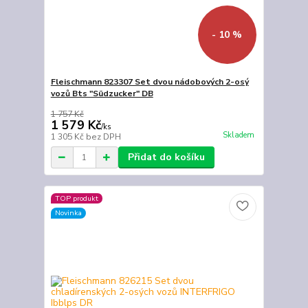
- 10 %
Fleischmann 823307 Set dvou nádobových 2-osý
vozů Bts "Südzucker" DB
1 757 Kč
1 579 Kč
/
ks
Skladem
1 305 Kč
bez DPH
Přidat do košíku
TOP produkt
Novinka