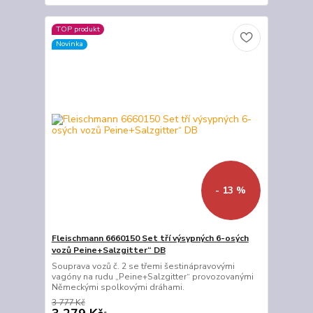
TOP produkt
Novinka
- 13 %
Fleischmann 6660150 Set tří výsypných 6-osých
vozů Peine+Salzgitter“ DB
Souprava vozů č. 2 se třemi šestinápravovými
vagóny na rudu „Peine+Salzgitter“ provozovanými
Německými spolkovými dráhami.
3 777 Kč