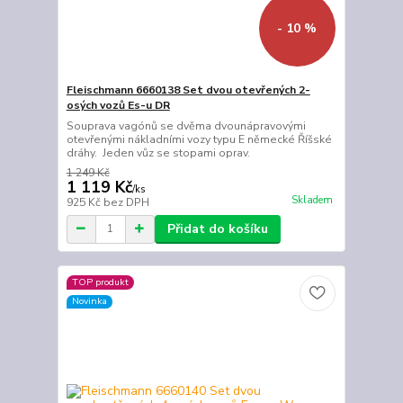
- 10 %
Fleischmann 6660138 Set dvou otevřených 2-
osých vozů Es-u DR
Souprava vagónů se dvěma dvounápravovými
otevřenými nákladními vozy typu E německé Říšské
dráhy. Jeden vůz se stopami oprav.
1 249 Kč
1 119 Kč
/
ks
Skladem
925 Kč
bez DPH
Přidat do košíku
TOP produkt
Novinka