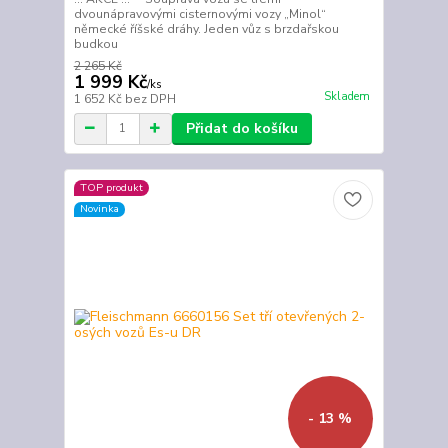
dvounápravovými cisternovými vozy „Minol“
německé říšské dráhy. Jeden vůz s brzdařskou
budkou
2 265 Kč
1 999 Kč
/
ks
Skladem
1 652 Kč
bez DPH
Přidat do košíku
TOP produkt
Novinka
- 13 %