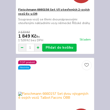
Fleischmann 6660156 Set tří otevřených 2-osých
vozů Es-u DR
Souprava vozů se třemi dvounápravovými
otevřenými nákladními vozy německé Říšské dráhy.
2 123 Kč
1 849 Kč
/
ks
Skladem
1 528 Kč
bez DPH
Přidat do košíku
TOP produkt
Novinka