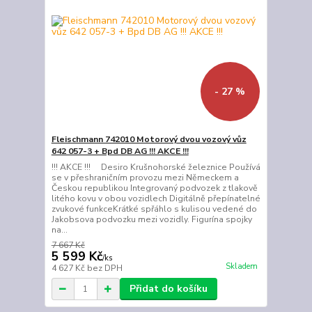
- 27 %
Fleischmann 742010 Motorový dvou vozový vůz
642 057-3 + Bpd DB AG !!! AKCE !!!
!!! AKCE !!! Desiro Krušnohorské železnice Používá
se v přeshraničním provozu mezi Německem a
Českou republikou Integrovaný podvozek z tlakově
litého kovu v obou vozidlech Digitálně přepínatelné
zvukové funkceKrátké spřáhlo s kulisou vedené do
Jakobsova podvozku mezi vozidly. Figurína spojky
na...
7 667 Kč
5 599 Kč
/
ks
Skladem
4 627 Kč
bez DPH
Přidat do košíku