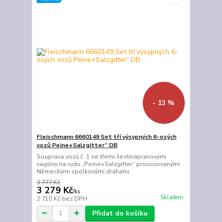
- 13 %
Fleischmann 6660149 Set tří výsypných 6-osých
vozů Peine+Salzgitter“ DB
Souprava vozů č. 1 se třemi šestinápravovými
vagóny na rudu „Peine+Salzgitter“ provozovanými
Německými spolkovými dráhami.
3 777 Kč
3 279 Kč
/
ks
Skladem
2 710 Kč
bez DPH
Přidat do košíku