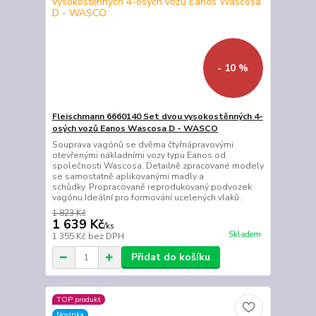
- 10 %
Fleischmann 6660140 Set dvou vysokostěnných 4-
osých vozů Eanos Wascosa D - WASCO
Souprava vagónů se dvěma čtyřnápravovými
otevřenými nákladními vozy typu Eanos od
společnosti Wascosa. Detailně zpracované modely
se samostatně aplikovanými madly a
schůdky. Propracovaně reprodukovaný podvozek
vagónu.Ideální pro formování ucelených vlaků.
1 823 Kč
1 639 Kč
/
ks
Skladem
1 355 Kč
bez DPH
Přidat do košíku
TOP produkt
Novinka