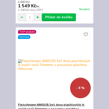
1 687 Kč
1 549 Kč
/
ks
Skladem
1 280 Kč
bez DPH
Přidat do košíku
TOP produkt
Novinka
- 8 %
Fleischmann 6660105 Set dvou plachtových 4-
osých vozů Shimmns s posuvnou plachtou