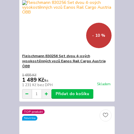
- 10 %
Fleischmann 830256 Set dvou 4-osých
vysokostěnných vozů Eanos Rail Cargo Austria
ÖBB
1 655 Kč
1 489 Kč
/
ks
Skladem
1 231 Kč
bez DPH
Přidat do košíku
TOP produkt
Novinka