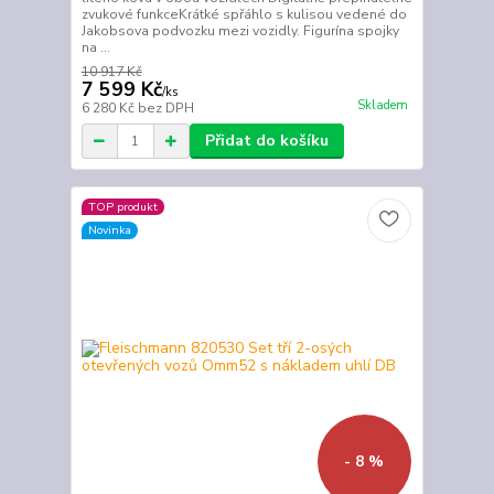
zvukové funkceKrátké spřáhlo s kulisou vedené do
Jakobsova podvozku mezi vozidly. Figurína spojky
na ...
10 917 Kč
7 599 Kč
/
ks
Skladem
6 280 Kč
bez DPH
Přidat do košíku
TOP produkt
Novinka
- 8 %