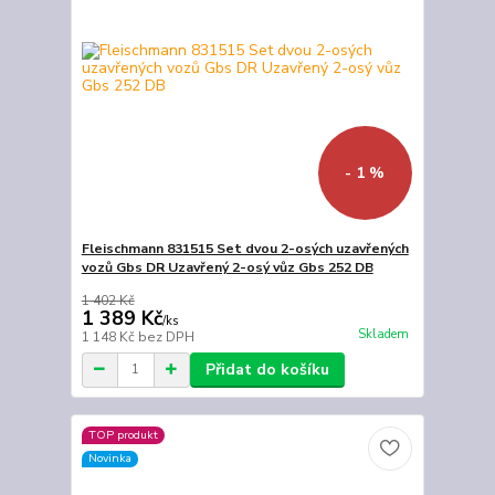
- 1 %
Fleischmann 831515 Set dvou 2-osých uzavřených
vozů Gbs DR Uzavřený 2-osý vůz Gbs 252 DB
1 402 Kč
1 389 Kč
/
ks
Skladem
1 148 Kč
bez DPH
Přidat do košíku
TOP produkt
Novinka