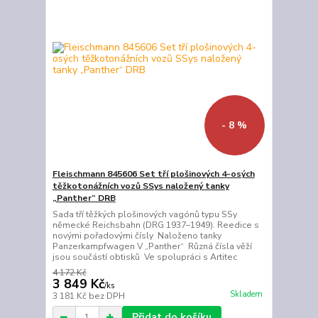
- 8 %
Fleischmann 845606 Set tří plošinových 4-osých
těžkotonážních vozů SSys naložený tanky
„Panther“ DRB
Sada tří těžkých plošinových vagónů typu SSy
německé Reichsbahn (DRG 1937–1949). Reedice s
novými pořadovými čísly Naloženo tanky
Panzerkampfwagen V „Panther“ Různá čísla věží
jsou součástí obtisků Ve spolupráci s Artitec
4 172 Kč
3 849 Kč
/
ks
Skladem
3 181 Kč
bez DPH
Přidat do košíku