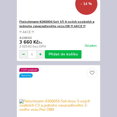
- 14 %
Fleischmann 6260004 Set tří 4-osých osobních a
jednoho zavazadlového vozu DB !!! AKCE !!!
!!! AKCE !!!
4 248 Kč
3 660 Kč
/
ks
Skladem
3 025 Kč
bez DPH
Přidat do košíku
TOP produkt
Novinka