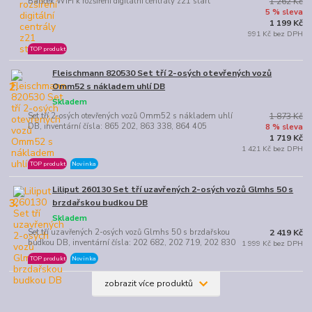
Balíček WiFi k rozšíření digitální centrály z21 start
1 262 Kč
5 % sleva
1 199 Kč
991 Kč bez DPH
TOP produkt
Fleischmann 820530 Set tří 2-osých otevřených vozů
2.
Omm52 s nákladem uhlí DB
Skladem
Set tří 2-osých otevřených vozů Omm52 s nákladem uhlí
1 873 Kč
DB, inventární čísla: 865 202, 863 338, 864 405
8 % sleva
1 719 Kč
1 421 Kč bez DPH
TOP produkt
Novinka
Liliput 260130 Set tří uzavřených 2-osých vozů Glmhs 50 s
3.
brzdařskou budkou DB
Skladem
Set tří uzavřených 2-osých vozů Glmhs 50 s brzdařskou
2 419 Kč
budkou DB, inventární čísla: 202 682, 202 719, 202 830
1 999 Kč bez DPH
TOP produkt
Novinka
zobrazit více produktů