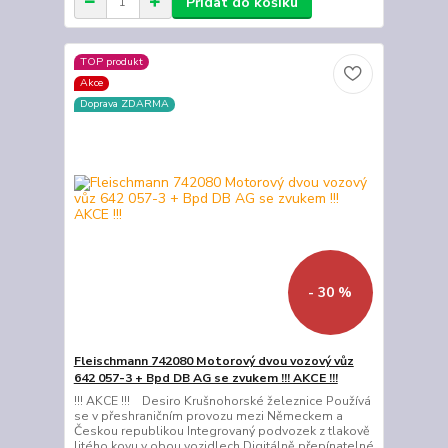
Přidat do košíku
TOP produkt
Akce
Doprava ZDARMA
- 30 %
Fleischmann 742080 Motorový dvou vozový vůz
642 057-3 + Bpd DB AG se zvukem !!! AKCE !!!
!!! AKCE !!! Desiro Krušnohorské železnice Používá
se v přeshraničním provozu mezi Německem a
Českou republikou Integrovaný podvozek z tlakově
litého kovu v obou vozidlech Digitálně přepínatelné