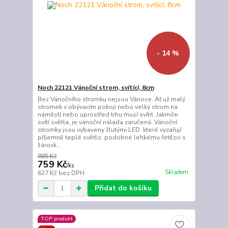
- 14 %
Noch 22121 Vánoční strom, svítící, 8cm
Bez Vánočního stromku nejsou Vánoce. Ať už malý
stromek v obývacím pokoji nebo velký strom na
náměstí nebo uprostřed trhu musí svítit. Jakmile
svítí světla, je vánoční nálada zaručená. Vánoční
stromky jsou vybaveny žlutými LED které vyzařují
příjemně teplé světlo, podobné lehkému řetězci s
žárovk...
885 Kč
759 Kč
/
ks
Skladem
627 Kč
bez DPH
Přidat do košíku
TOP produkt