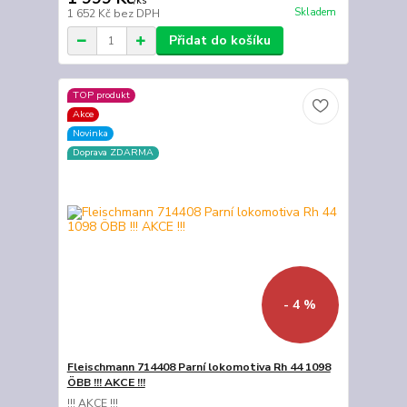
/
ks
Skladem
1 652 Kč
bez DPH
Přidat do košíku
TOP produkt
Akce
Novinka
Doprava ZDARMA
- 4 %
Fleischmann 714408 Parní lokomotiva Rh 44 1098
ÖBB !!! AKCE !!!
!!! AKCE !!!