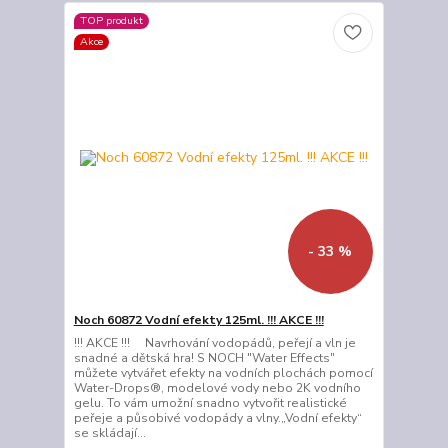
TOP produkt
Akce
- 33 %
Noch 60872 Vodní efekty 125ml. !!! AKCE !!!
!!! AKCE !!! Navrhování vodopádů, peřejí a vln je
snadné a dětská hra! S NOCH "Water Effects"
můžete vytvářet efekty na vodních plochách pomocí
Water-Drops®, modelové vody nebo 2K vodního
gelu. To vám umožní snadno vytvořit realistické
peřeje a působivé vodopády a vlny.„Vodní efekty“
se skládají...