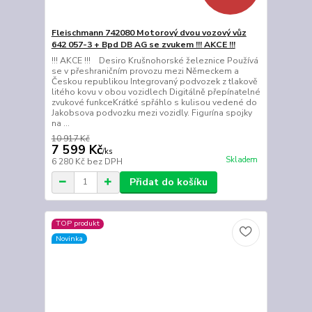
Fleischmann 742080 Motorový dvou vozový vůz
642 057-3 + Bpd DB AG se zvukem !!! AKCE !!!
!!! AKCE !!! Desiro Krušnohorské železnice Používá
se v přeshraničním provozu mezi Německem a
Českou republikou Integrovaný podvozek z tlakově
litého kovu v obou vozidlech Digitálně přepínatelné
zvukové funkceKrátké spřáhlo s kulisou vedené do
Jakobsova podvozku mezi vozidly. Figurína spojky
na ...
10 917 Kč
7 599 Kč
/
ks
Skladem
6 280 Kč
bez DPH
Přidat do košíku
TOP produkt
Novinka