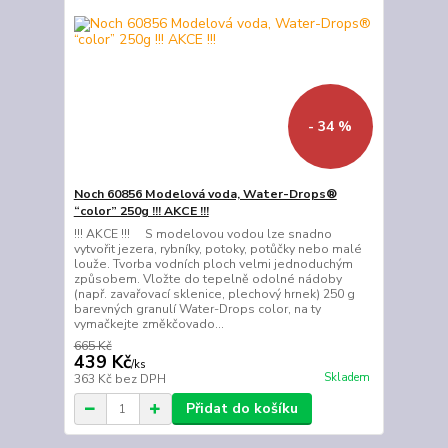
- 34 %
Noch 60856 Modelová voda, Water-Drops®
“color” 250g !!! AKCE !!!
!!! AKCE !!! S modelovou vodou lze snadno
vytvořit jezera, rybníky, potoky, potůčky nebo malé
louže. Tvorba vodních ploch velmi jednoduchým
způsobem. Vložte do tepelně odolné nádoby
(např. zavařovací sklenice, plechový hrnek) 250 g
barevných granulí Water-Drops color, na ty
vymačkejte změkčovado...
665 Kč
439 Kč
/
ks
Skladem
363 Kč
bez DPH
Přidat do košíku