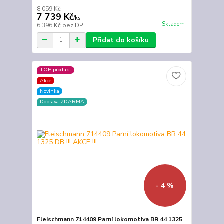
8 059 Kč
7 739 Kč
/
ks
Skladem
6 396 Kč
bez DPH
Přidat do košíku
TOP produkt
Akce
Novinka
Doprava ZDARMA
- 4 %
Fleischmann 714409 Parní lokomotiva BR 44 1325