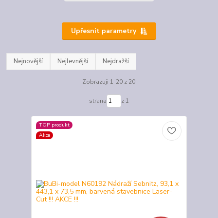
Upřesnit parametry
Nejnovější
Nejlevnější
Nejdražší
Zobrazuji 1-20 z 20
strana
z 1
TOP produkt
Akce