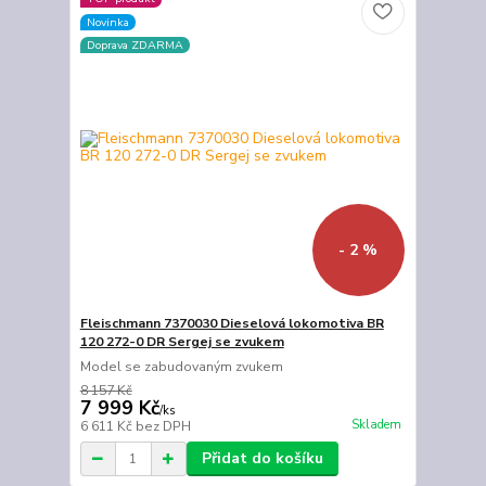
Novinka
Doprava ZDARMA
- 2 %
Fleischmann 7370030 Dieselová lokomotiva BR
120 272-0 DR Sergej se zvukem
Model se zabudovaným zvukem
8 157 Kč
7 999 Kč
/
ks
Skladem
6 611 Kč
bez DPH
Přidat do košíku