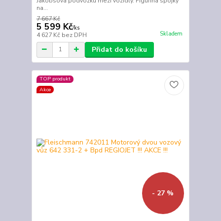
Jakobsova podvozku mezi vozidly. Figurína spojky
na...
7 667 Kč
5 599 Kč
/
ks
Skladem
4 627 Kč
bez DPH
Přidat do košíku
TOP produkt
Akce
- 27 %