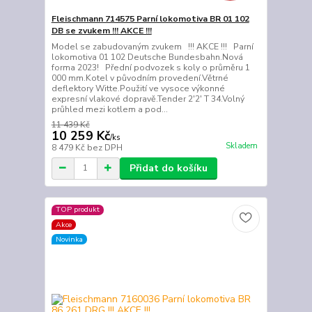
Fleischmann 714575 Parní lokomotiva BR 01 102
DB se zvukem !!! AKCE !!!
Model se zabudovaným zvukem !!! AKCE !!! Parní
lokomotiva 01 102 Deutsche Bundesbahn.Nová
forma 2023! Přední podvozek s koly o průměru 1
000 mm.Kotel v původním provedení.Větrné
deflektory Witte.Použití ve vysoce výkonné
expresní vlakové dopravě.Tender 2'2' T 34.Volný
průhled mezi kotlem a pod...
11 439 Kč
10 259 Kč
/
ks
Skladem
8 479 Kč
bez DPH
Přidat do košíku
TOP produkt
Akce
Novinka