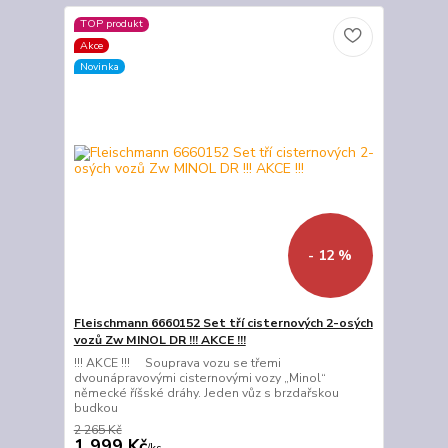
TOP produkt
Akce
Novinka
- 12 %
Fleischmann 6660152 Set tří cisternových 2-osých
vozů Zw MINOL DR !!! AKCE !!!
!!! AKCE !!! Souprava vozu se třemi
dvounápravovými cisternovými vozy „Minol“
německé říšské dráhy. Jeden vůz s brzdařskou
budkou
2 265 Kč
1 999 Kč