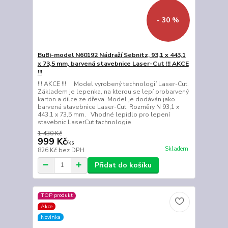
- 30 %
BuBi-model N60192 Nádraží Sebnitz, 93,1 x 443,1
x 73,5 mm, barvená stavebnice Laser-Cut !!! AKCE
!!!
!!! AKCE !!! Model vyrobený technologií Laser-Cut.
Základem je lepenka, na kterou se lepí probarvený
karton a dílce ze dřeva. Model je dodáván jako
barvená stavebnice Laser-Cut. Rozměry N 93,1 x
443,1 x 73,5 mm. Vhodné lepidlo pro lepení
stavebnic LaserCut tachnologie
1 430 Kč
999 Kč
/
ks
Skladem
826 Kč
bez DPH
Přidat do košíku
TOP produkt
Akce
Novinka