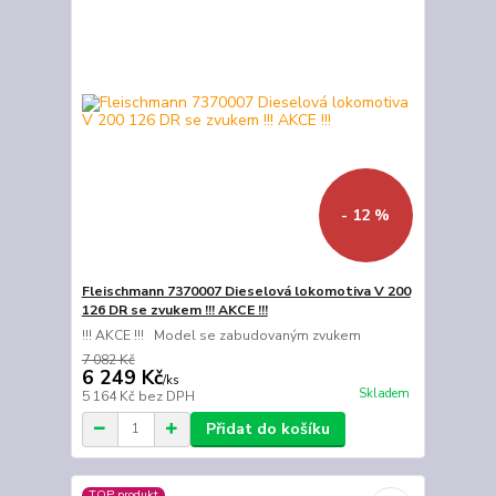
- 12 %
Fleischmann 7370007 Dieselová lokomotiva V 200
126 DR se zvukem !!! AKCE !!!
!!! AKCE !!! Model se zabudovaným zvukem
7 082 Kč
6 249 Kč
/
ks
Skladem
5 164 Kč
bez DPH
Přidat do košíku
TOP produkt