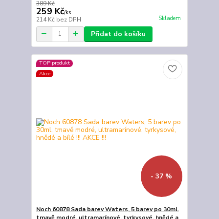
389 Kč
259 Kč
/
ks
Skladem
214 Kč
bez DPH
Přidat do košíku
TOP produkt
Akce
- 37 %
Noch 60878 Sada barev Waters, 5 barev po 30ml.
tmavě modré, ultramarínové, tyrkysové, hnědé a