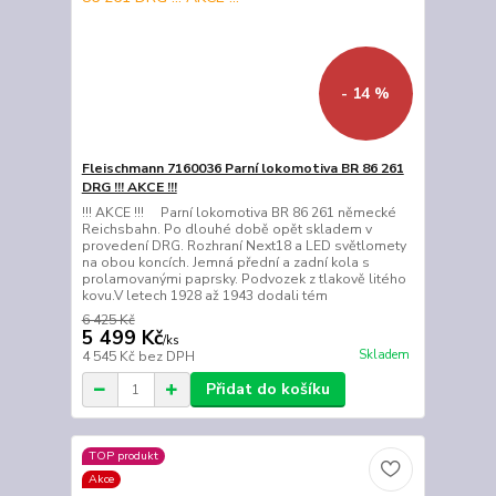
- 14 %
Fleischmann 7160036 Parní lokomotiva BR 86 261
DRG !!! AKCE !!!
!!! AKCE !!! Parní lokomotiva BR 86 261 německé
Reichsbahn. Po dlouhé době opět skladem v
provedení DRG. Rozhraní Next18 a LED světlomety
na obou koncích. Jemná přední a zadní kola s
prolamovanými paprsky. Podvozek z tlakově litého
kovu.V letech 1928 až 1943 dodali tém
6 425 Kč
5 499 Kč
/
ks
Skladem
4 545 Kč
bez DPH
Přidat do košíku
TOP produkt
Akce