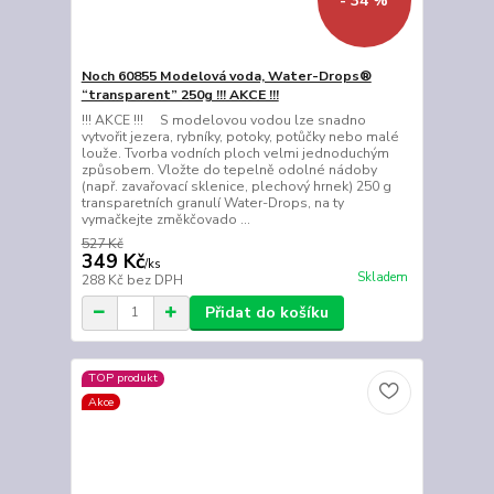
- 34 %
Noch 60855 Modelová voda, Water-Drops®
“transparent” 250g !!! AKCE !!!
!!! AKCE !!! S modelovou vodou lze snadno
vytvořit jezera, rybníky, potoky, potůčky nebo malé
louže. Tvorba vodních ploch velmi jednoduchým
způsobem. Vložte do tepelně odolné nádoby
(např. zavařovací sklenice, plechový hrnek) 250 g
transparetních granulí Water-Drops, na ty
vymačkejte změkčovado ...
527 Kč
349 Kč
/
ks
Skladem
288 Kč
bez DPH
Přidat do košíku
TOP produkt
Akce