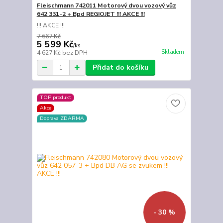
Fleischmann 742011 Motorový dvou vozový vůz
642 331-2 + Bpd REGIOJET !!! AKCE !!!
!!! AKCE !!!
7 667 Kč
5 599 Kč
/
ks
Skladem
4 627 Kč
bez DPH
Přidat do košíku
TOP produkt
Akce
Doprava ZDARMA
- 30 %