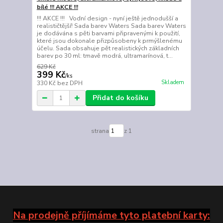
bílé !!! AKCE !!!
!!! AKCE !!! Vodní design - nyní ještě jednodušší a
realističtější! Sada barev Waters Sada barev Waters
je dodávána s pěti barvami připravenými k použití,
které jsou dokonale přizpůsobeny k prmýšlenému
účelu. Sada obsahuje pět realistických základních
barev po 30 ml: tmavě modrá, ultramarínová, t...
629 Kč
399 Kč
/
ks
Skladem
330 Kč
bez DPH
Přidat do košíku
strana
z 1
Na prodejně příjímáme tyto platební karty: