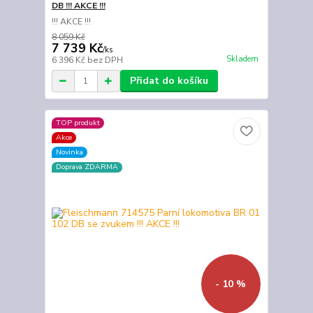
DB !!! AKCE !!!
!!! AKCE !!!
8 059 Kč
7 739 Kč
/
ks
Skladem
6 396 Kč
bez DPH
Přidat do košíku
TOP produkt
Akce
Novinka
Doprava ZDARMA
- 10 %