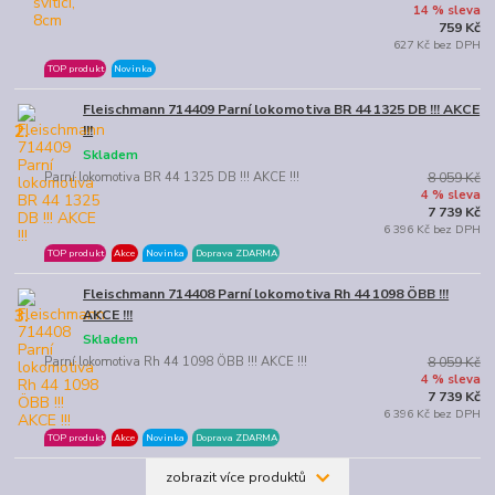
14 % sleva
759 Kč
627 Kč bez DPH
TOP produkt
Novinka
Fleischmann 714409 Parní lokomotiva BR 44 1325 DB !!! AKCE
2.
!!!
Skladem
Parní lokomotiva BR 44 1325 DB !!! AKCE !!!
8 059 Kč
4 % sleva
7 739 Kč
6 396 Kč bez DPH
TOP produkt
Akce
Novinka
Doprava ZDARMA
Fleischmann 714408 Parní lokomotiva Rh 44 1098 ÖBB !!!
3.
AKCE !!!
Skladem
Parní lokomotiva Rh 44 1098 ÖBB !!! AKCE !!!
8 059 Kč
4 % sleva
7 739 Kč
6 396 Kč bez DPH
TOP produkt
Akce
Novinka
Doprava ZDARMA
zobrazit více produktů