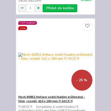
Skladem
140 Kč
bez DPH
Přidat do košíku
TOP produkt
Akce
- 25 %
Noch 60852 Imitace vodní hladiny průhledná -
fólie, rozměr 410 x 260 mm !!! AKCE !!!
!!! AKCE !!! Usnadněte si vodní hladinu! S
průhlednou fólií Lake Film od NOCH navrhnete