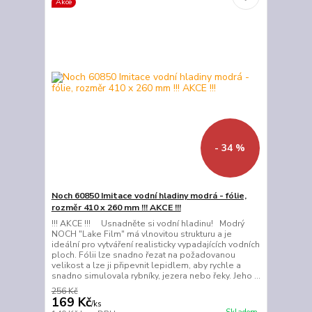
Akce
- 34 %
Noch 60850 Imitace vodní hladiny modrá - fólie,
rozměr 410 x 260 mm !!! AKCE !!!
!!! AKCE !!! Usnadněte si vodní hladinu! Modrý
NOCH "Lake Film" má vlnovitou strukturu a je
ideální pro vytváření realisticky vypadajících vodních
ploch. Fólii lze snadno řezat na požadovanou
velikost a lze ji připevnit lepidlem, aby rychle a
snadno simulovala rybníky, jezera nebo řeky. Jeho ...
256 Kč
169 Kč
/
ks