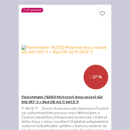
TOP produkt
- 27 %
Fleischmann 742010 Motorový dvou vozový vůz
642 057-3 + Bpd DB AG !!! AKCE !!!
!!! AKCE !!! Desiro Krušnohorské železnice Používá
se v přeshraničním provozu mezi Německem a
Českou republikou Integrovaný podvozek z tlakově
litého kovu v obou vozidlech Digitálně přepínatelné
zvukové funkceKrátké spřáhlo s kulisou vedené do