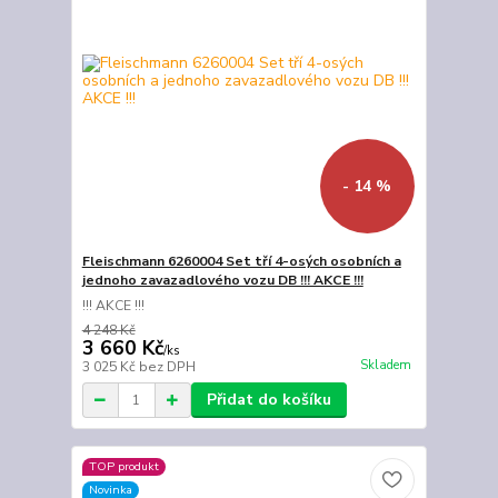
- 14 %
Fleischmann 6260004 Set tří 4-osých osobních a
jednoho zavazadlového vozu DB !!! AKCE !!!
!!! AKCE !!!
4 248 Kč
3 660 Kč
/
ks
Skladem
3 025 Kč
bez DPH
Přidat do košíku
TOP produkt
Novinka