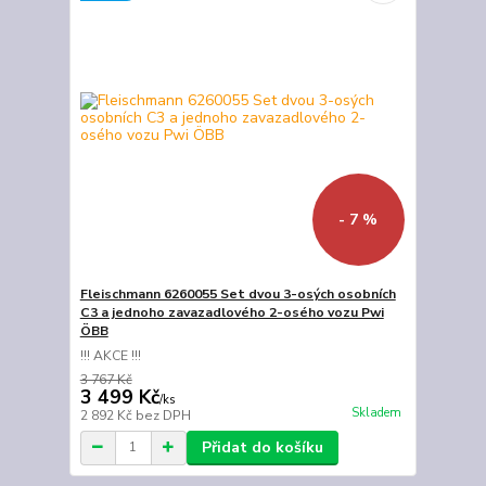
- 7 %
Fleischmann 6260055 Set dvou 3-osých osobních
C3 a jednoho zavazadlového 2-osého vozu Pwi
ÖBB
!!! AKCE !!!
3 767 Kč
3 499 Kč
/
ks
Skladem
2 892 Kč
bez DPH
Přidat do košíku