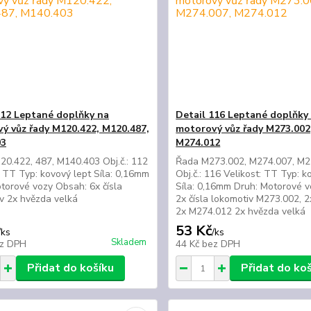
112 Leptané doplňky na
Detail 116 Leptané doplňky
ý vůz řady M120.422, M120.487,
motorový vůz řady M273.002
03
M274.012
0.422, 487, M140.403 Obj.č.: 112
Řada M273.002, M274.007, M2
: TT Typ: kovový lept Síla: 0,16mm
Obj.č.: 116 Velikost: TT Typ: k
torové vozy Obsah: 6x čísla
Síla: 0,16mm Druh: Motorové 
v 2x hvězda velká
2x čísla lokomotiv M273.002, 
2x M274.012 2x hvězda velká
53 Kč
/
ks
/
ks
Skladem
z DPH
44 Kč
bez DPH
Přidat do košíku
Přidat do ko