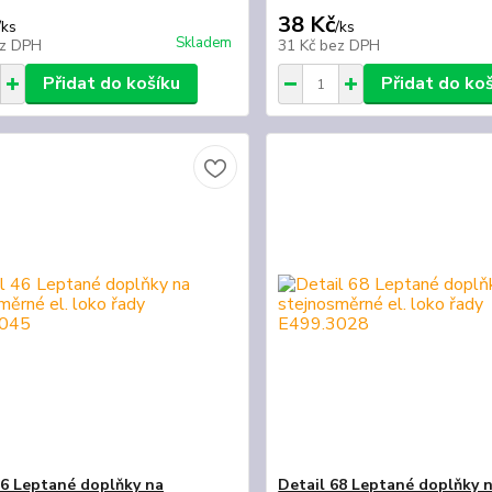
38 Kč
/
ks
/
ks
Skladem
z DPH
31 Kč
bez DPH
Přidat do košíku
Přidat do ko
46 Leptané doplňky na
Detail 68 Leptané doplňky 