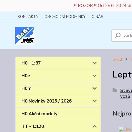
!!! POZOR !!! Od 25.6. 2024 
KONTAKTY
OBCHODNÍ PODMÍNKY
O NÁS
Úvod
T
H0 - 1:87
Lept
H0e
H0m
Stave
vozů
H0 Novinky 2025 / 2026
Nejpro
H0 Akční modely
TT - 1:120