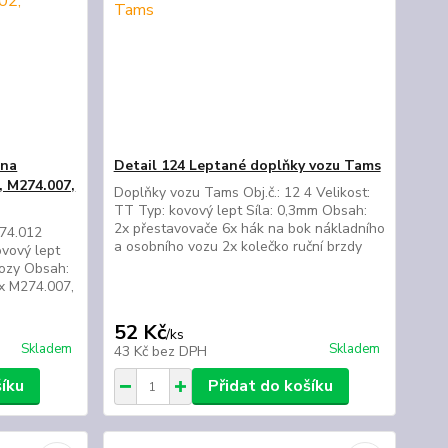
 na
Detail 124 Leptané doplňky vozu Tams
, M274.007,
Doplňky vozu Tams Obj.č.: 12 4 Velikost:
TT Typ: kovový lept Síla: 0,3mm Obsah:
2x přestavovače 6x hák na bok nákladního
74.012
a osobního vozu 2x kolečko ruční brzdy
ovový lept
vozy Obsah:
2x M274.007,
52 Kč
/
ks
Skladem
Skladem
43 Kč
bez DPH
šíku
Přidat do košíku