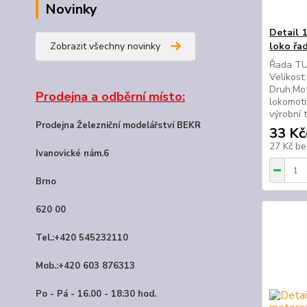
Novinky
Detail 
Zobrazit všechny novinky
loko řa
Řada TU4
Velikost
Druh:Mot
Prodejna a odběrní místo:
lokomoti
výrobní 
Prodejna Železniční modelářství BEKR
33 Kč
27 Kč
be
Ivanovické nám.6
Brno
620 00
Tel.:+420 545232110
Mob.:+420 603 876313
Po - Pá - 16.00 - 18:30 hod.