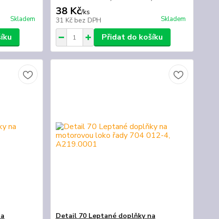
38 Kč
/
ks
Skladem
Skladem
31 Kč
bez DPH
šíku
Přidat do košíku
na
Detail 70 Leptané doplňky na