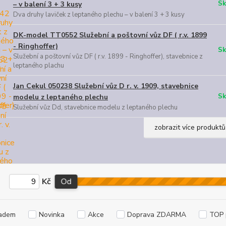
Sk
– v balení 3 + 3 kusy
Dva druhy laviček z leptaného plechu – v balení 3 + 3 kusy
DK-model TT0552 Služební a poštovní vůz DF ( r.v. 1899
- Ringhoffer)
Sk
Služební a poštovní vůz DF ( r.v. 1899 - Ringhoffer), stavebnice z
leptaného plachu
Jan Cekul 050238 Služební vůz D r. v. 1909, stavebnice
Sk
modelu z leptaného plechu
Služební vůz Dd, stavebnice modelu z leptaného plechu
zobrazit více produktů
Kč
Od
adem
Novinka
Akce
Doprava ZDARMA
TOP 