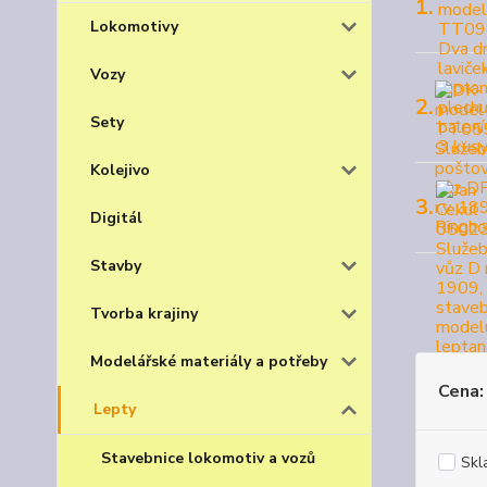
1.
Lokomotivy
Vozy
2.
Sety
Kolejivo
3.
Digitál
Stavby
Tvorba krajiny
Modelářské materiály a potřeby
Cena:
Lepty
Stavebnice lokomotiv a vozů
Skl