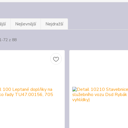
jší
Nejlevnější
Nejdražší
1-72 z 88