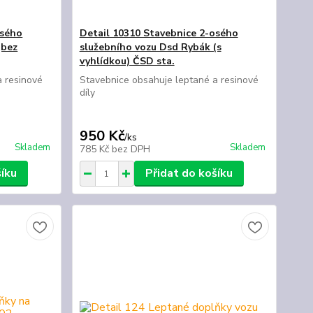
osého
Detail 10310 Stavebnice 2-osého
(bez
služebního vozu Dsd Rybák (s
vyhlídkou) ČSD sta.
a resinové
Stavebnice obsahuje leptané a resinové
díly
950 Kč
/
ks
Skladem
Skladem
785 Kč
bez DPH
šíku
Přidat do košíku