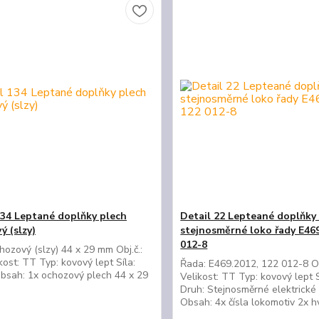
134 Leptané doplňky plech
Detail 22 Lepteané doplňky
ý (slzy)
stejnosměrné loko řady E469
012-8
hozový (slzy) 44 x 29 mm Obj.č.:
kost: TT Typ: kovový lept Síla:
Řada: E469.2012, 122 012-8 Ob
bsah: 1x ochozový plech 44 x 29
Velikost: TT Typ: kovový lept 
Druh: Stejnosměrné elektrické
Obsah: 4x čísla lokomotiv 2x 