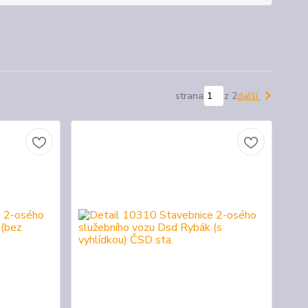
strana
z 2
další