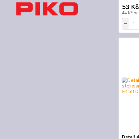
53 Kč
44 Kč
be
Detail 