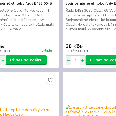
měrné el. loko řady E458.0045
stejnosměrné el. loko řady 
8.0045 Obj.č.: 46 Velikost: TT
Řada E499.3028 Obj.č.: 68 Vel
ový lept Síla: 0,16mm Druh:
Typ: kovový lept Síla: 0,16mm 
ěrné elektrické lokomotivy
Stejnosměrné elektrické lokom
x čísla lokomotiv 2x hvězda malá
Obsah: 4x čísla lokomotiv E49
 ŠKODA malý
hvězda malá 2x výrobní tabulk
38 Kč
/
ks
/
ks
Skladem
z DPH
31 Kč
bez DPH
Přidat do košíku
Přidat do ko