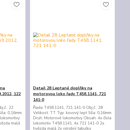
 na
Detail 28 Leptané doplňky na
.2012, 122
motorovou loko řady T458.1141, 721
141-0
j.č.: 22
Řada T458.1141, 721 141-0 Obj.č.: 28
Síla: 0,16mm
Velikost: TT Typ: kovový lept Síla: 0,16mm
 lokomotivy
Druh: Motorové lokomotivy Obsah: 4x čísla
hvězda malá
lokomotiv T458.1141, 4x 721 141-0 2x
hvězda malá 2x výrobní tabulky