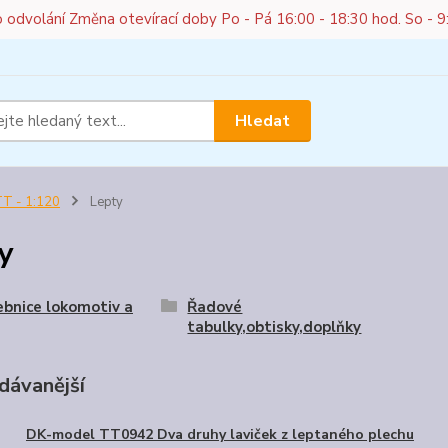
do odvolání Změna otevírací doby Po - Pá 16:00 - 18:30 hod. So - 9
Hledat
T - 1:120
Lepty
y
bnice lokomotiv a
Řadové
tabulky,obtisky,doplňky
dávanější
DK-model TT0942 Dva druhy laviček z leptaného plechu