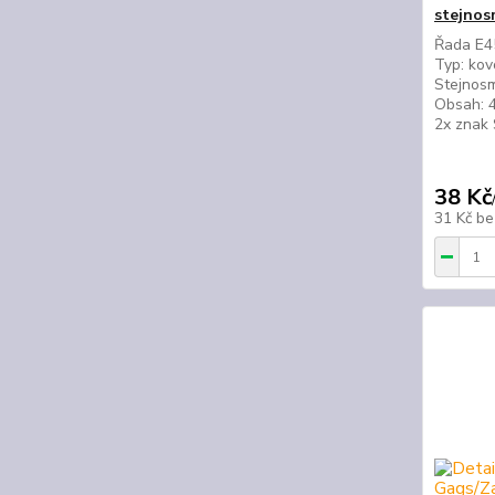
stejnos
Řada E45
Typ: kov
Stejnosm
Obsah: 4
2x znak
38 Kč
31 Kč
be