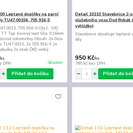
100 Leptané doplňky na parní
Detail 10210 Stavebnice 2-
dy TU47.00156, 705 916-5
služebního vozu Dsd Rybák 
vyhlídky)
7.0015, 705 916-5 Obj.č.: 100
: TT Typ: kovový lept Síla: 0,16mm
Stavebnice obsahuje leptané 
orové lokomotivy Obsah: 2x čísla
díly
v TU47.0015, 2x 705 916-5 2x
tabulky 2x znak ČKD velký
950 Kč
/
ks
/
ks
Skladem
z DPH
785 Kč
bez DPH
Přidat do košíku
Přidat do ko