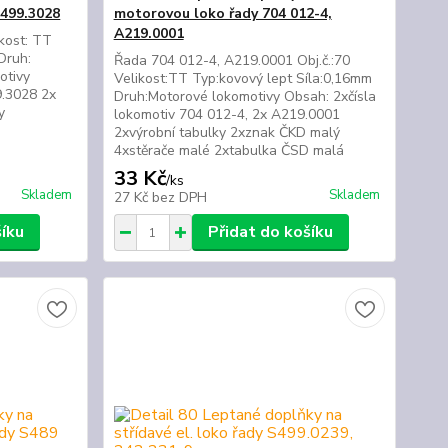
E499.3028
motorovou loko řady 704 012-4,
A219.0001
ikost: TT
Druh:
Řada 704 012-4, A219.0001 Obj.č.:70
otivy
Velikost:TT Typ:kovový lept Síla:0,16mm
9.3028 2x
Druh:Motorové lokomotivy Obsah: 2xčísla
y
lokomotiv 704 012-4, 2x A219.0001
2xvýrobní tabulky 2xznak ČKD malý
4xstěrače malé 2xtabulka ČSD malá
33 Kč
/
ks
Skladem
Skladem
27 Kč
bez DPH
šíku
Přidat do košíku