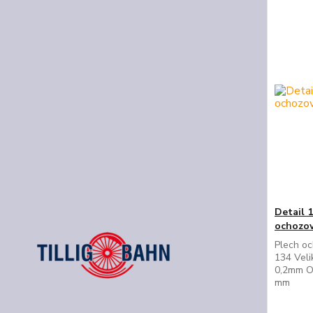
Detail 
ochozov
Plech oc
134 Veli
0,2mm O
mm