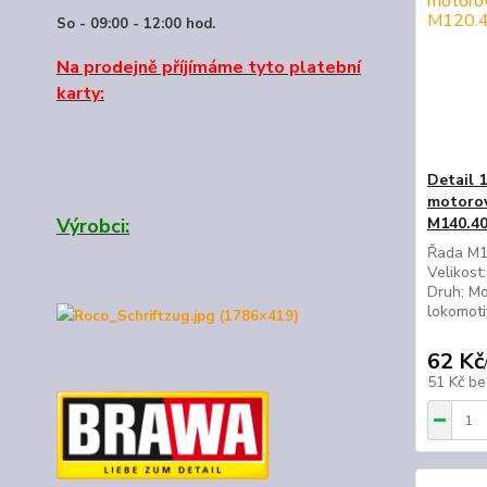
So - 09:00 - 12:00 hod.
Na prodejně příjímáme tyto platební
karty:
Detail 
motorov
Výrobci:
M140.4
Řada M12
Velikost
Druh: Mo
lokomoti
62 Kč
51 Kč
be