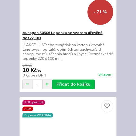
- 71 %
Auhagen 50506 Lepenka se vzorem dřevěné
desky, 1ks
!!! AKCE !!! Vícebarevný tisk na kartonu k tvorbě
tunelových portálů, opěrných zdí zachycujících
násep, mostů, zřícenin hradů a jiných. Rozměr každé
lepenky 220 x 100 mm.
34 Kč
10 Kč
/
ks
Skladem
8 Kč
bez DPH
Přidat do košíku
TOP produkt
Akce
Doprava ZDARMA