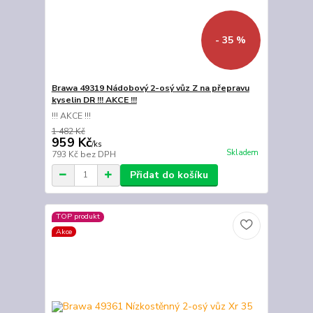
- 35 %
Brawa 49319 Nádobový 2-osý vůz Z na přepravu
kyselin DR !!! AKCE !!!
!!! AKCE !!!
1 482 Kč
959 Kč
/
ks
Skladem
793 Kč
bez DPH
Přidat do košíku
TOP produkt
Akce