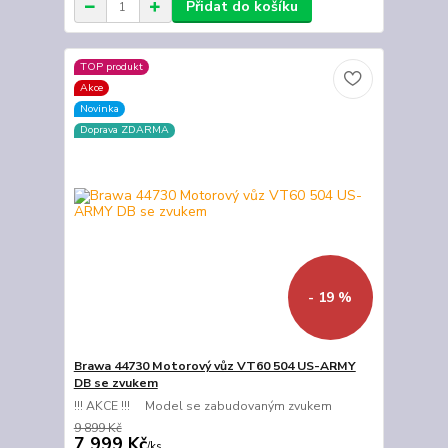
Přidat do košíku
TOP produkt
Akce
Novinka
Doprava ZDARMA
- 19 %
Brawa 44730 Motorový vůz VT60 504 US-ARMY
DB se zvukem
!!! AKCE !!! Model se zabudovaným zvukem
9 899 Kč
7 999 Kč
/
ks