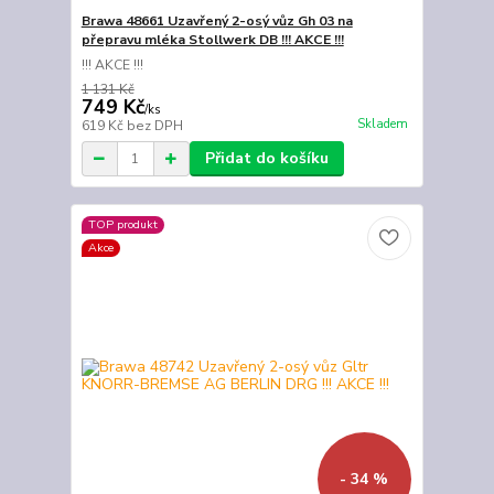
Brawa 48661 Uzavřený 2-osý vůz Gh 03 na
přepravu mléka Stollwerk DB !!! AKCE !!!
!!! AKCE !!!
1 131 Kč
749 Kč
/
ks
Skladem
619 Kč
bez DPH
Přidat do košíku
TOP produkt
Akce
- 34 %