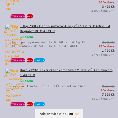
30 % sleva
3 499 Kč
2 892 Kč bez DPH
TOP produkt
Akce
Tillig 73817 Osobní patrový 4-osý vůz 1./ 2. tř. DABz755.4
2.
RegioJet DB !!! AKCE !!!
Skladem
Osobní patrový 4-osý vůz 1./ 2. tř. DABz755.4 RegioJet
2 311 Kč
DB, inventární číslo: 50 80 36-35 007-4 !!! AKCE !!!
23 % sleva
1 790 Kč
1 479 Kč bez DPH
TOP produkt
Akce
Novinka
Roco 71232 Elektrická lokomotiva 371 002-7 ČD se zvukem
3.
!!! AKCE !!!
Skladem
Elektrická lokomotiva 371 002-7 ČD se zvukem !!! AKCE
8 837 Kč
!!!
9 % sleva
7 999 Kč
6 611 Kč bez DPH
TOP produkt
Akce
Novinka
zobrazit více produktů