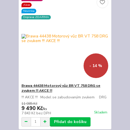
Akce
Novinka
Doprava ZDARMA
- 14 %
Brawa 44438 Motorový vůz BR VT 758 DRG se
zvukem !!! AKCE !!!
!!! AKCE !!! Model se zabudovaným zvukem DRG
11 085 Kč
9 490 Kč
/
ks
Skladem
7 843 Kč
bez DPH
Přidat do košíku