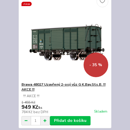
Akce
- 35 %
Brawa 48027 Uzavřený 2-osý vůz G K.Bay.Sts.B. !!!
AKCE !!!
!!! AKCE !!!
1 455 Kč
949 Kč
/
ks
Skladem
784 Kč
bez DPH
Přidat do košíku