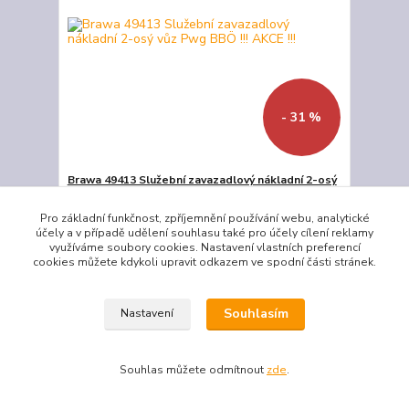
- 31 %
Brawa 49413 Služební zavazadlový nákladní 2-osý
vůz Pwg BBÖ !!! AKCE !!!
!!! AKCE !!!
Pro základní funkčnost, zpříjemnění používání webu, analytické
účely a v případě udělení souhlasu také pro účely cílení reklamy
1 527 Kč
1 059 Kč
využíváme soubory cookies. Nastavení vlastních preferencí
/
ks
cookies můžete kdykoli upravit odkazem ve spodní části stránek.
Skladem
875 Kč
bez DPH
Přidat do košíku
Souhlasím
Nastavení
TOP produkt
Akce
Souhlas můžete odmítnout
zde
.