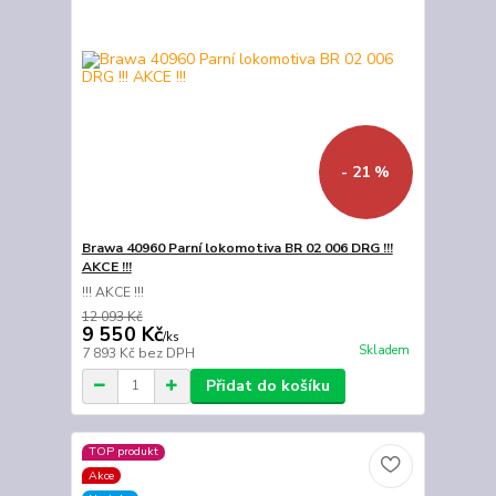
- 21 %
Brawa 40960 Parní lokomotiva BR 02 006 DRG !!!
AKCE !!!
!!! AKCE !!!
12 093 Kč
9 550 Kč
/
ks
Skladem
7 893 Kč
bez DPH
Přidat do košíku
TOP produkt
Akce