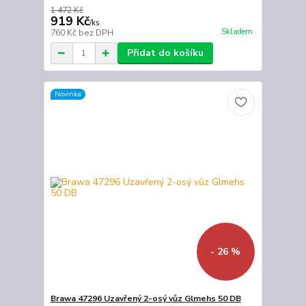
1 472 Kč
919 Kč
/
ks
Skladem
760 Kč
bez DPH
Přidat do košíku
Novinka
- 26 %
Brawa 47296 Uzavřený 2-osý vůz Glmehs 50 DB