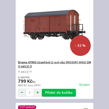
- 32 %
Brawa 47993 Uzavřený 2-osý vůz (MOSW) MSO DR
!!! AKCE !!!
!!! AKCE !!!
1 167 Kč
799 Kč
/
ks
Skladem
660 Kč
bez DPH
Přidat do košíku
TOP produkt