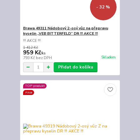
- 32 %
Brawa 49311 Nádobový 2-osý vůz na přepravu
kyselin „VEB BITTERFELD” DR !!! AKCE !!!
!!! AKCE !!!
1 412 Kč
959 Kč
/
ks
Skladem
793 Kč
bez DPH
Přidat do košíku
TOP produkt
Akce