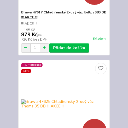
Brawa 47617 Chladírenský 2-osý vůz Ibdlps383 DB
!!! AKCE !!!
!!! AKCE !!!
1 195 Kč
879 Kč
/
ks
Skladem
726 Kč
bez DPH
Přidat do košíku
TOP produkt
Akce