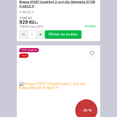
Brawa 47297 Uzavřený 2-osý vůz Glmmehs 57 DB
!!! AKCE !!!
!!! AKCE !!!
1 247 Kč
929 Kč
/
ks
Skladem
768 Kč
bez DPH
Přidat do košíku
TOP produkt
Akce
- 26 %