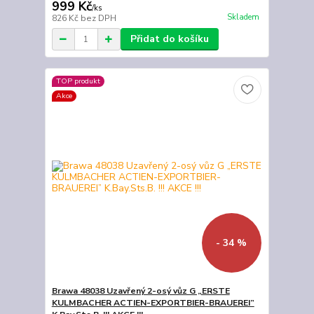
999 Kč
/
ks
Skladem
826 Kč
bez DPH
Přidat do košíku
TOP produkt
Akce
- 34 %
Brawa 48038 Uzavřený 2-osý vůz G „ERSTE
KULMBACHER ACTIEN-EXPORTBIER-BRAUEREI”