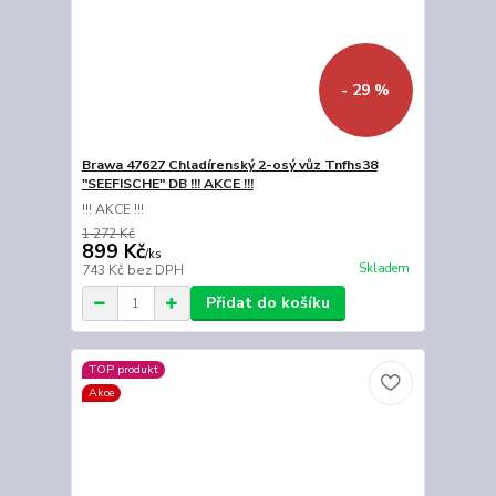
- 29 %
Brawa 47627 Chladírenský 2-osý vůz Tnfhs38
"SEEFISCHE" DB !!! AKCE !!!
!!! AKCE !!!
1 272 Kč
899 Kč
/
ks
Skladem
743 Kč
bez DPH
Přidat do košíku
TOP produkt
Akce