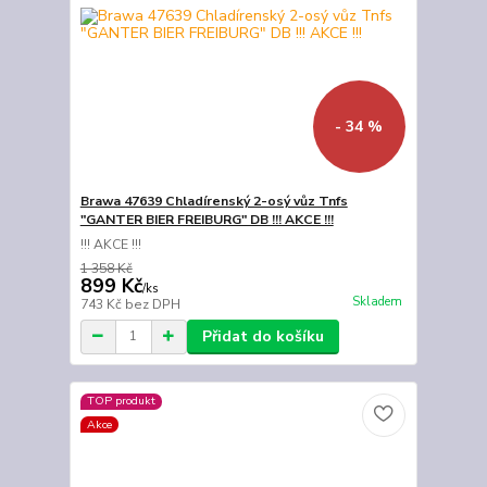
- 34 %
Brawa 47639 Chladírenský 2-osý vůz Tnfs
"GANTER BIER FREIBURG" DB !!! AKCE !!!
!!! AKCE !!!
1 358 Kč
899 Kč
/
ks
Skladem
743 Kč
bez DPH
Přidat do košíku
TOP produkt
Akce