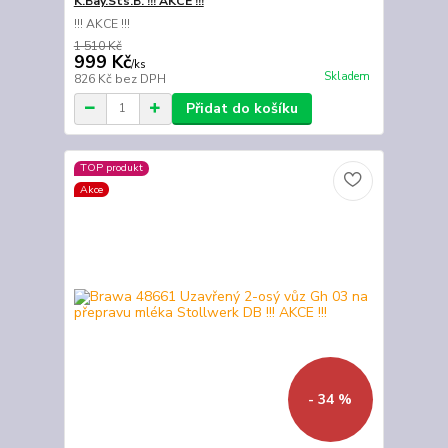
K.Bay.Sts.B. !!! AKCE !!!
!!! AKCE !!!
1 510 Kč
999 Kč
/
ks
Skladem
826 Kč
bez DPH
Přidat do košíku
TOP produkt
Akce
- 34 %