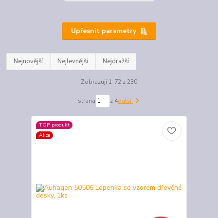
Upřesnit parametry
Nejnovější
Nejlevnější
Nejdražší
Zobrazuji 1-72 z 230
strana
z 4
další
TOP produkt
Akce