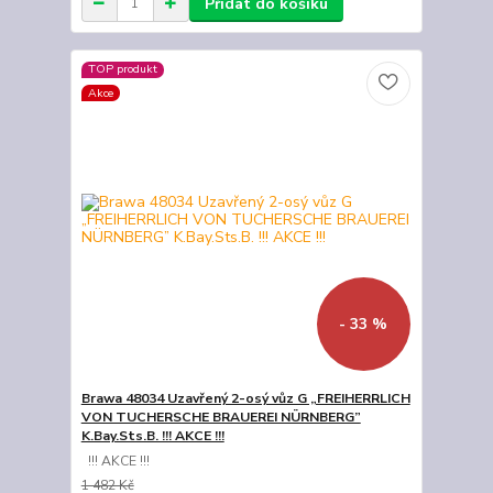
Přidat do košíku
TOP produkt
Akce
- 33 %
Brawa 48034 Uzavřený 2-osý vůz G „FREIHERRLICH
VON TUCHERSCHE BRAUEREI NÜRNBERG”
K.Bay.Sts.B. !!! AKCE !!!
!!! AKCE !!!
1 482 Kč