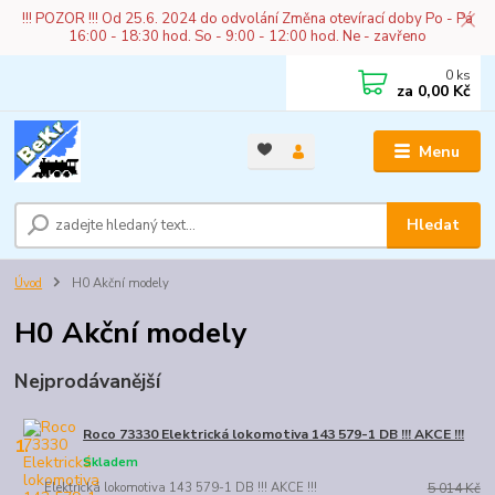
!!! POZOR !!! Od 25.6. 2024 do odvolání Změna otevírací doby Po - Pá
16:00 - 18:30 hod. So - 9:00 - 12:00 hod. Ne - zavřeno
0
ks
za
0,00 Kč
Menu
Hledat
Úvod
H0 Akční modely
H0 Akční modely
Nejprodávanější
Roco 73330 Elektrická lokomotiva 143 579-1 DB !!! AKCE !!!
1.
Skladem
Elektrická lokomotiva 143 579-1 DB !!! AKCE !!!
5 014 Kč