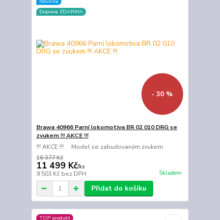
Novinka
Doprava ZDARMA
- 30 %
Brawa 40966 Parní lokomotiva BR 02 010 DRG se
zvukem !!! AKCE !!!
!!! AKCE !!! Model se zabudovaným zvukem
16 377 Kč
11 499 Kč
/
ks
Skladem
9 503 Kč
bez DPH
Přidat do košíku
TOP produkt