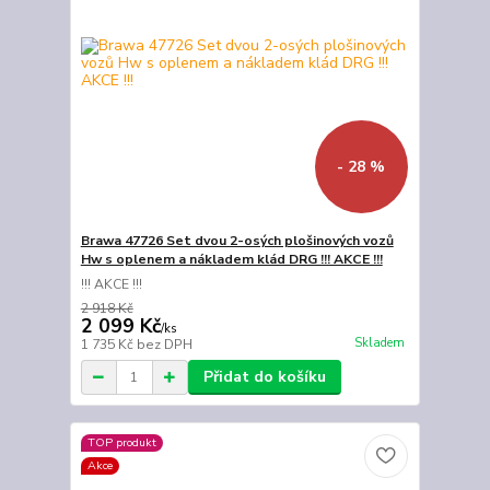
- 28 %
Brawa 47726 Set dvou 2-osých plošinových vozů
Hw s oplenem a nákladem klád DRG !!! AKCE !!!
!!! AKCE !!!
2 918 Kč
2 099 Kč
/
ks
Skladem
1 735 Kč
bez DPH
Přidat do košíku
TOP produkt
Akce