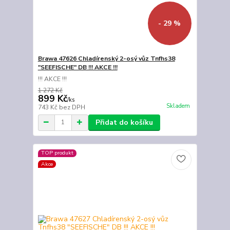
- 29 %
Brawa 47626 Chladírenský 2-osý vůz Tnfhs38
"SEEFISCHE" DB !!! AKCE !!!
!!! AKCE !!!
1 272 Kč
899 Kč
/
ks
Skladem
743 Kč
bez DPH
Přidat do košíku
TOP produkt
Akce