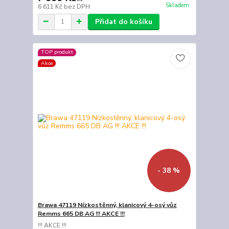
Skladem
6 611 Kč
bez DPH
Přidat do košíku
TOP produkt
Akce
- 38 %
Brawa 47119 Nízkostěnný, klanicový 4-osý vůz
Remms 665 DB AG !!! AKCE !!!
!!! AKCE !!!