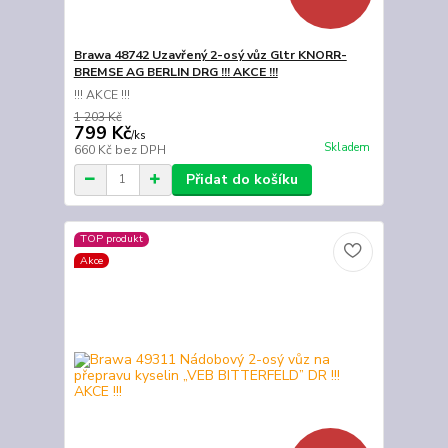
Brawa 48742 Uzavřený 2-osý vůz Gltr KNORR-
BREMSE AG BERLIN DRG !!! AKCE !!!
!!! AKCE !!!
1 203 Kč
799 Kč
/
ks
Skladem
660 Kč
bez DPH
Přidat do košíku
TOP produkt
Akce