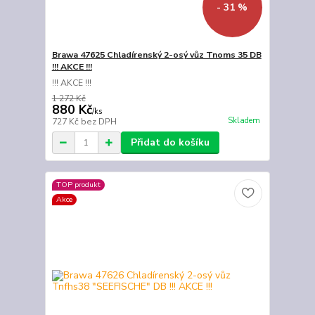
- 31 %
Brawa 47625 Chladírenský 2-osý vůz Tnoms 35 DB
!!! AKCE !!!
!!! AKCE !!!
1 272 Kč
880 Kč
/
ks
Skladem
727 Kč
bez DPH
Přidat do košíku
TOP produkt
Akce