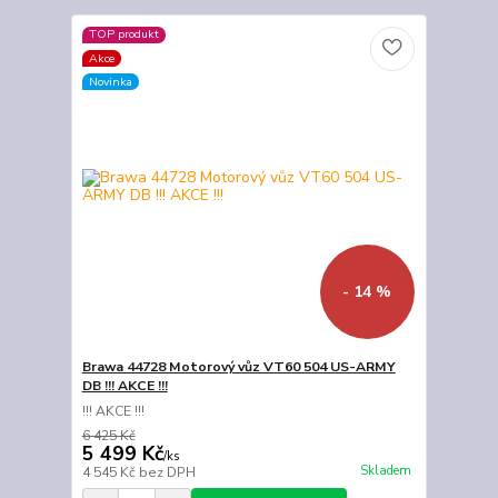
TOP produkt
Akce
Novinka
- 14 %
Brawa 44728 Motorový vůz VT60 504 US-ARMY
DB !!! AKCE !!!
!!! AKCE !!!
6 425 Kč
5 499 Kč
/
ks
Skladem
4 545 Kč
bez DPH