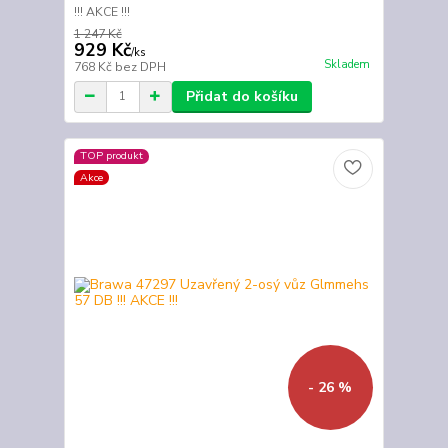
!!! AKCE !!!
1 247 Kč
929 Kč
/
ks
Skladem
768 Kč
bez DPH
Přidat do košíku
TOP produkt
Akce
- 26 %