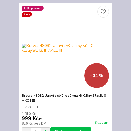
TOP produkt
Akce
- 34 %
Brawa 48032 Uzavřený 2-osý vůz G K.Bay.Sts.B. !!!
AKCE !!!
!!! AKCE !!!
1 510 Kč
999 Kč
/
ks
Skladem
826 Kč
bez DPH