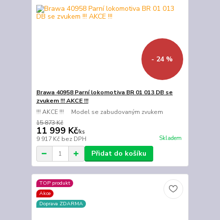
- 24 %
Brawa 40958 Parní lokomotiva BR 01 013 DB se
zvukem !!! AKCE !!!
!!! AKCE !!! Model se zabudovaným zvukem
15 873 Kč
11 999 Kč
/
ks
Skladem
9 917 Kč
bez DPH
Přidat do košíku
TOP produkt
Akce
Doprava ZDARMA