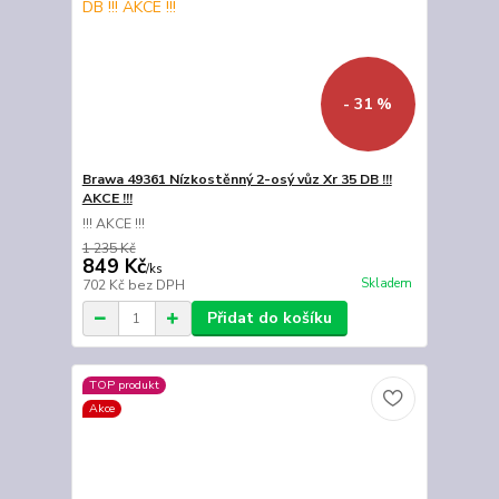
- 31 %
Brawa 49361 Nízkostěnný 2-osý vůz Xr 35 DB !!!
AKCE !!!
!!! AKCE !!!
1 235 Kč
849 Kč
/
ks
Skladem
702 Kč
bez DPH
Přidat do košíku
TOP produkt
Akce