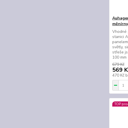
Auhagen
měnírny
Vhodné 
stanici 
panelem 
světly, s
střeše js
100 m
679 Kč
569 K
470 Kč
b
TOP pro