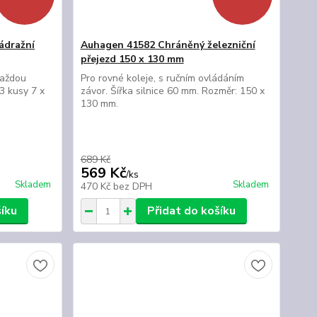
ádražní
Auhagen 41582 Chráněný železniční
přejezd 150 x 130 mm
každou
Pro rovné koleje, s ručním ovládáním
3 kusy 7 x
závor. Šířka silnice 60 mm. Rozměr: 150 x
130 mm.
689 Kč
569 Kč
/
ks
Skladem
Skladem
470 Kč
bez DPH
šíku
Přidat do košíku