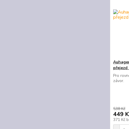
Auhagen
přejezd
Pro rovn
závor.
538 Kč
449 K
371 Kč
b