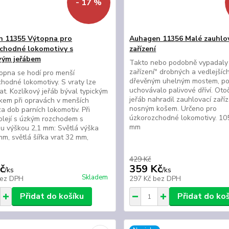
- 17 %
 11355 Výtopna pro
Auhagen 11356 Malé zauhlo
chodné lokomotivy s
zařízení
vým jeřábem
Takto nebo podobně vypadaly 
zařízení" drobných a vedlejších 
opna se hodí pro menší
dřevěným uhelným mostem, po
hodné lokomotivy. S vraty lze
uchovávalo palivové dříví. Oto
t. Kozlíkový jeřáb býval typickým
jeřáb nahradil zauhlovací zaříz
kem při opravách v menších
nosným košem. Určeno pro
za dob parních lokomotiv. Při
úzkorozchodné lokomotivy. 105
kolejí s úzkým rozchodem s
mm
ou výškou 2,1 mm: Světlá výška
mm, světlá šířka vrat 32 mm,
429 Kč
č
359 Kč
/
ks
/
ks
Skladem
ez DPH
297 Kč
bez DPH
Přidat do košíku
Přidat do ko