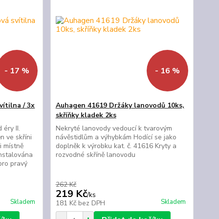
- 17 %
- 16 %
tilna / 3x
Auhagen 41619 Držáky lanovodů 10ks,
skříňky kladek 2ks
éry II.
Nekryté lanovody vedoucí k tvarovým
n ve skříni
návěstidlům a výhybkám Hodící se jako
i místně
doplněk k výrobku kat. č. 41616 Kryty a
nstalována
rozvodné skříně lanovodu
pro pravý
262 Kč
219 Kč
/
ks
Skladem
Skladem
181 Kč
bez DPH