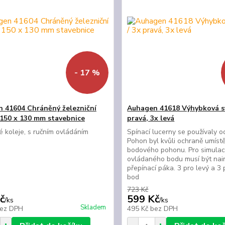
- 17 %
 41604 Chráněný železniční
Auhagen 41618 Výhybková sví
 150 x 130 mm stavebnice
pravá, 3x levá
é koleje, s ručním ovládáním
Spínací lucerny se používaly od 
Pohon byl kvůli ochraně umístě
bodového pohonu. Pro simulac
ovládaného bodu musí být nai
přepínací páka. 3 pro levý a 3 
bod
723 Kč
č
599 Kč
/
ks
/
ks
Skladem
ez DPH
495 Kč
bez DPH