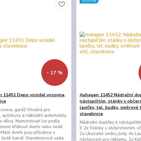
Novinka
- 17 %
 11451 Depo vozidel vozovna,
Auhagen 11452 Nádražní do
ice
nástupištím, stánky s občer
lavičky, tel. budky, směrové 
zovna, garáž Vhodná pro
stavebnice
, autobusy a nákladní automobily,
o dílna. Namontovat lze podle
Nádražní doplňky k nástupišt
zelené křídlové dveře nebo šedé
II. 2x Stánky s občerstvením, vc
 Malé dveře jsou přiloženy v
1x Ukazatel směru jízdy. 4x Lav
 šedé barvě. Stavebnicová sada
nástavcem pro reklamu. 1x Kas