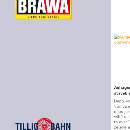
Auhagen
stavebn
Depo, vo
tramvaje
nebo jak
výběru 
rolovací.
zelené a