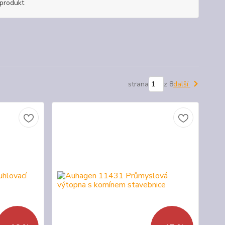
produkt
strana
z 8
další