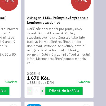
- 16 %
- 17 %
vací
Auhagen 11431 Průmyslová výtopna s
komínem stavebnice
"zauhlovací
Další základní model pro průmyslový
tratí. S
závod "August Hagen AG". Díky
d nímž se
stavebnicovému systému lze také tuto
čný uhelný
budovu individuálně rozšiřovat nebo
ení s
doplňovat. Výtopna se světlíky, potrubí
různých délek a tvarovek, oblouky,
 x 50 x 80
objímky, nástěnný a zemní přívod a mostní
jeřáb. Možnost rozšíření pomocí modelu
ka...
2 025 Kč
1 679 Kč
/
ks
Skladem
Skladem
1 388 Kč
bez DPH
šíku
Přidat do košíku