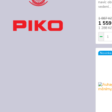
navíc o
vedení...
1 887 Kč
1 559
1 288 K
Novinka