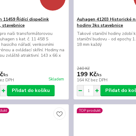
 11459 Řídící dispečink
Auhagen 41203 Historické n
, stavebnice
hodiny 3ks stavebnice
pro naši transformátorovou
Takové staniční hodiny zdobí 
Auhagen s kat. č. 11 458 S
staniční budovu - od epochy 1.
hasicího nářadí, venkovními
18 mm každý
irénou a ovládací skříní. Hodiny na
ou zvláště atraktivní. 143 x 66 x
m
240 Kč
č
199 Kč
/
ks
/
ks
Skladem
ez DPH
164 Kč
bez DPH
Přidat do košíku
Přidat do ko
dukt
TOP produkt