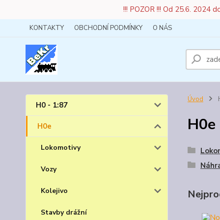
!!! POZOR !!! Od 25.6. 2024 
KONTAKTY
OBCHODNÍ PODMÍNKY
O NÁS
Úvod
H0 - 1:87
H0e
H0e
Lokomotivy
Loko
Náhra
Vozy
Kolejivo
Nejpro
Stavby drážní