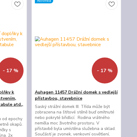
Novinka
- 17 %
- 17 %
plňky k
Auhagen 11457 Drážní domek s vedlejší
stvením,
přístavbou, stavebnice
tabule atd.,
Saský strážní domek III. Třída může být
zobrazena na štítové stěně buď omítnuté
nebo pokryté břidlicí. Rodina vrátného
ím od epochy
neměla moc životního prostoru. V
̌etně okapů.
přístavbě byla umístěna služebna a sklad.
ičky s
Součástí je zvonek, venkovní osvětlení,
̌na. 2x