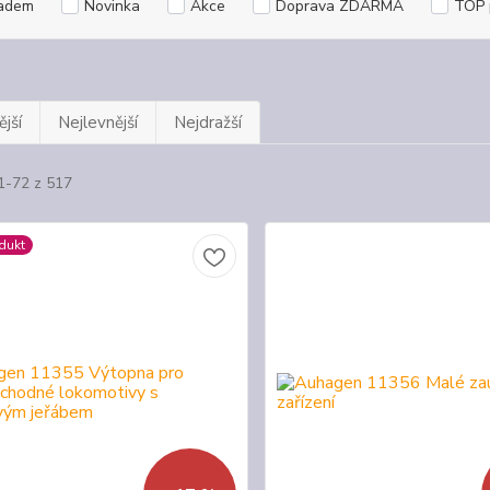
adem
Novinka
Akce
Doprava ZDARMA
TOP 
jší
Nejlevnější
Nejdražší
1-72 z 517
dukt