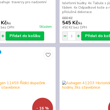
bsahuje: traverzy pro nadzemní
telefonní budky. 4x Tabule s jí
řádem. 4x Odpadkové koše a ro
příslušná dekorace.
660 Kč
 Kč
545 Kč
/
ks
/
ks
Skladem
č
bez DPH
450 Kč
bez DPH
Přidat do košíku
Přidat do ko
- 16 %