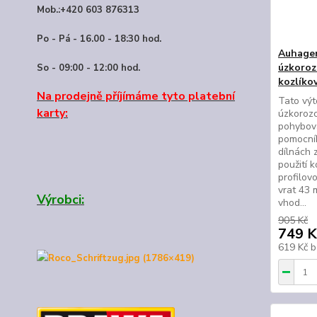
Mob.:+420 603 876313
Po - Pá - 16.00 - 18:30 hod.
Auhagen
úzkoroz
So - 09:00 - 12:00 hod.
kozlíko
Na prodejně příjímáme tyto platební
Tato výt
karty:
úzkorozc
pohybova
pomocní
dílnách 
použití 
profilov
vrat 43 
Výrobci:
vhod...
905 Kč
749 K
619 Kč
b