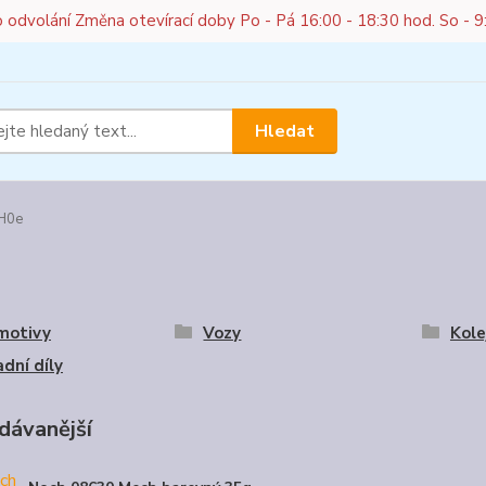
do odvolání Změna otevírací doby Po - Pá 16:00 - 18:30 hod. So - 9
Hledat
H0e
motivy
Vozy
Kole
dní díly
dávanější