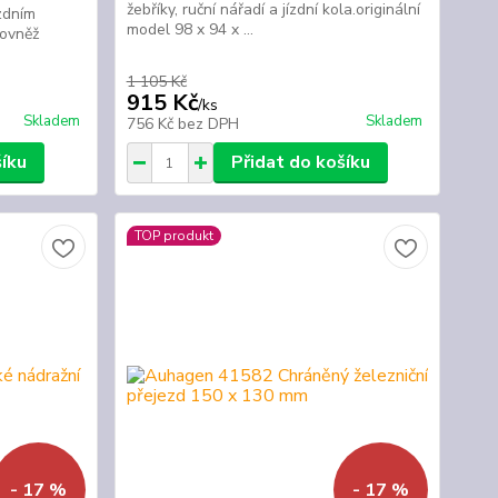
žebříky, ruční nářadí a jízdní kola.originální
zdním
model 98 x 94 x ...
vněž
1 105 Kč
915 Kč
/
ks
Skladem
Skladem
756 Kč
bez DPH
šíku
Přidat do košíku
TOP produkt
- 17 %
- 17 %