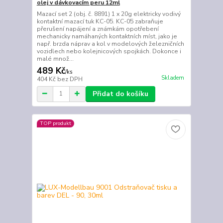
olej v dávkovacím peru 12ml
Mazací set 2 (obj. č. 8891) 1 x 20g elektricky vodivý
kontaktní mazací tuk KC-05. KC-05 ​​zabraňuje
přerušení napájení a známkám opotřebení
mechanicky namáhaných kontaktních míst, jako je
např. brzda náprav a kol v modelových železničních
vozidlech nebo kolejnicových spojkách. Dokonce i
malé množ...
489 Kč
/
ks
Skladem
404 Kč
bez DPH
Přidat do košíku
TOP produkt