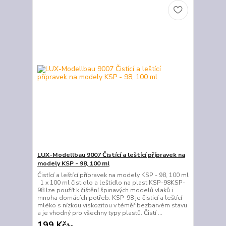
LUX-Modellbau 9007 Čistící a leštící přípravek na
modely KSP - 98, 100 ml
Čistící a leštící přípravek na modely KSP - 98, 100 ml
1 x 100 ml čistidlo a leštidlo na plast KSP-98KSP-
98 lze použít k čištění špinavých modelů vlaků i
mnoha domácích potřeb. KSP-98 je čisticí a leštící
mléko s nízkou viskozitou v téměř bezbarvém stavu
a je vhodný pro všechny typy plastů. Čistí ...
199 Kč