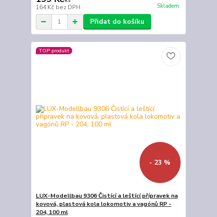
/
ks
Skladem
164 Kč
bez DPH
Přidat do košíku
TOP produkt
- 23 %
LUX-Modellbau 9306 Čistící a leštící přípravek na
kovová, plastová kola lokomotiv a vagónů RP -
204, 100 ml