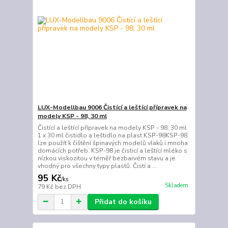
LUX-Modellbau 9006 Čistící a leštící přípravek na
modely KSP - 98, 30 ml
Čistící a leštící přípravek na modely KSP - 98, 30 ml
1 x 30 ml čistidlo a leštidlo na plast KSP-98KSP-98
lze použít k čištění špinavých modelů vlaků i mnoha
domácích potřeb. KSP-98 je čisticí a leštící mléko s
nízkou viskozitou v téměř bezbarvém stavu a je
vhodný pro všechny typy plastů. Čistí a ...
95 Kč
/
ks
Skladem
79 Kč
bez DPH
Přidat do košíku