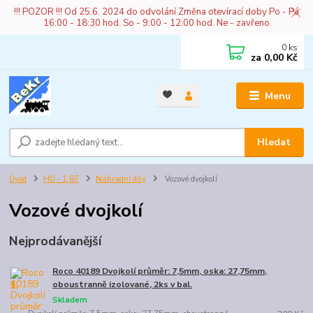
!!! POZOR !!! Od 25.6. 2024 do odvolání Změna otevírací doby Po - Pá
16:00 - 18:30 hod. So - 9:00 - 12:00 hod. Ne - zavřeno
0
ks
za
0,00 Kč
Menu
Hledat
Úvod
H0 - 1:87
Náhradní díly
Vozové dvojkolí
Vozové dvojkolí
Nejprodávanější
Roco 40189 Dvojkolí průměr: 7,5mm, oska: 27,75mm,
1.
oboustranně izolované, 2ks v bal.
Skladem