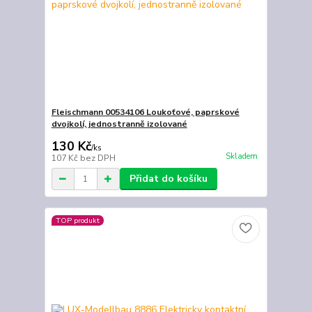
Fleischmann 00534106 Loukoťové, paprskové
dvojkolí, jednostranně izolované
130 Kč
/
ks
Skladem
107 Kč
bez DPH
Přidat do košíku
TOP produkt