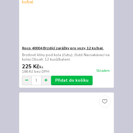
Roco 40004 Brzdící zarážky pro vozy, 12 ks/bal.
Brzdové klíny pod kola (čuby), žluté.Nacvakávací na
kolej.Obsah: 12 kusů/balení.
225 Kč
/
ks
Skladem
186 Kč
bez DPH
Přidat do košíku