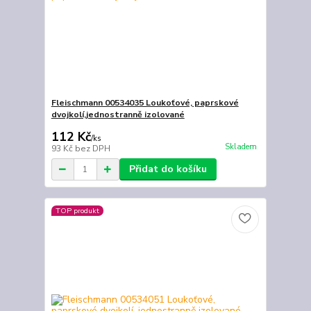
Fleischmann 00534035 Loukoťové, paprskové
dvojkolí,jednostranně izolované
112 Kč
/
ks
Skladem
93 Kč
bez DPH
Přidat do košíku
TOP produkt