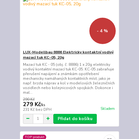
- 4 %
LUX-Modellbau 8886 Elektricky kontaktní vodivý
mazací tuk KC-05, 20g
Mazací tuk KC - 05 (obj. č. 8886) 1 x 20g elektricky
vodivý kontaktní mazací tuk KC-05. KC-05 ​​zabraňuje
přerušení napájení a známkám opotřebení
mechanicky namáhaných kontaktních míst, jako je
např. brzda náprav a kol v modelových železničních
vozidlech nebo kolejnicových spojkách. Dokonce i
mal...
290 Kč
279 Kč
/
ks
Skladem
231 Kč
bez DPH
Přidat do košíku
TOP produkt