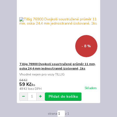
- 8 %
Tillig 76900 Dvojkolí soustružené průměr 11 mm,
oska 24,4 mm jednostranně izolované, 1ks
Vhodné nejen pro vozy TILLIG
64 Kč
59 Kč
/
ks
Skladem
49 Kč
bez DPH
Přidat do košíku
strana
z 1