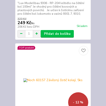
"Lux-Modellbau 9306 - RP-204 leštidlo na čištění
kol 100ml" Je vhodný pro čištění kovových a
plastových povrchů. Je určen k čistícímu zařízení
pro čištění kol lokomotiv a vaónů 9301.7, 9310,
323 Kč
249 Kč
/
ks
Skladem
206 Kč
bez DPH
Přidat do košíku
TOP produkt
- 12 %