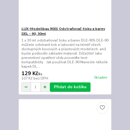
LUX-Modellbau 9001 Odstraňovač tisku a barev
DEL - 90, 30ml
1 x 30 ml odstraňovač tisku a barev DLE-90S DLE-90
můžete odstranit tisk a lakování na téměř všech
dostupných kovových a plastových modelech, aniž
byste poškodili základní materiál. Důležité! Jako
preventivní opatření vždy proveďte test
kompatibility. Jak používat DLE-90:Naneste několik
kapek DL...
129 Kč
/
ks
Skladem
107 Kč
bez DPH
Přidat do košíku