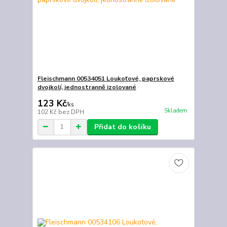
Fleischmann 00534051 Loukoťové, paprskové
dvojkolí, jednostranně izolované
123 Kč
/
ks
Skladem
102 Kč
bez DPH
Přidat do košíku