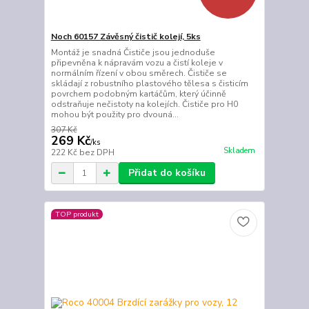
Noch 60157 Závěsný čistič kolejí, 5ks
Montáž je snadná Čističe jsou jednoduše
připevněna k nápravám vozu a čistí koleje v
normálním řízení v obou směrech. Čističe se
skládají z robustního plastového tělesa s čisticím
povrchem podobným kartáčům, který účinně
odstraňuje nečistoty na kolejích. Čističe pro H0
mohou být použity pro dvouná...
307 Kč
269 Kč
/
ks
Skladem
222 Kč
bez DPH
Přidat do košíku
TOP produkt