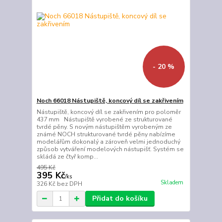
- 20 %
Noch 66018 Nástupiště, koncový díl se zakřivením
Nástupiště, koncový díl se zakřivením pro poloměr
437 mm Nástupiště vyrobené ze strukturované
tvrdé pěny. S novým nástupištěm vyrobeným ze
známé NOCH strukturované tvrdé pěny nabízíme
modelářům dokonalý a zároveň velmi jednoduchý
způsob vytváření modelových nástupišť. Systém se
skládá ze čtyř komp...
495 Kč
395 Kč
/
ks
Skladem
326 Kč
bez DPH
Přidat do košíku