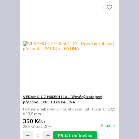
VERAMO CZ H0050111XL Dřevěný kolejový
přechod TYP I 10 ks PATINA
Hotový a nabarvený model Laser Cut Rozměr: 52,5
x 13,9 mm
350 Kč
/
ks
Skladem
289 Kč
bez DPH
Přidat do košíku