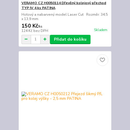
VERAMO CZ H0050114 Dřevěný kolejový přechod
TYP IV 4 ks PATINA
Hotový a nabarvený model Laser Cut Rozměr: 34,5
x 13,9 mm
150 Kč
/
ks
Skladem
124 Kč
bez DPH
Přidat do košíku