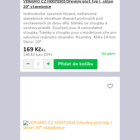
VERAMO CZ H0070303 Dřevěný plot typ I., sklon
20° stavebnice
Jednoduchá, laserem řezaná, nebarvená
stavebnice obsahuje dvanáct plotových polí
sestavených ze dvou dílů, trámků se sloupky a
sestavy planěk. Součástí jsou 4 samostatné
sloupky. Trámky a sloupky jsou v modelové síle pro
vytvoření reálného ztvárnění. Rozměry: 434 x 14 mm.
Sklon 20°.
169 Kč
/
ks
Skladem
140 Kč
bez DPH
Přidat do košíku