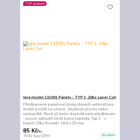
TOP produkt
Igra model 131001 Panely - TYP 1, 20ks Laser Cut
Předbarvené panelové bloky různých velikostí pro
široké použití na silnice, skladové plochy nebo
nástupiště. Nově již tento doplněk není předbarven
- pouze základní šedá barva lepenky. Typ 1 - v
balení 20ks Rozměr: 16,6 x 25 mm
85 Kč
/
ks
Skladem
70 Kč
bez DPH