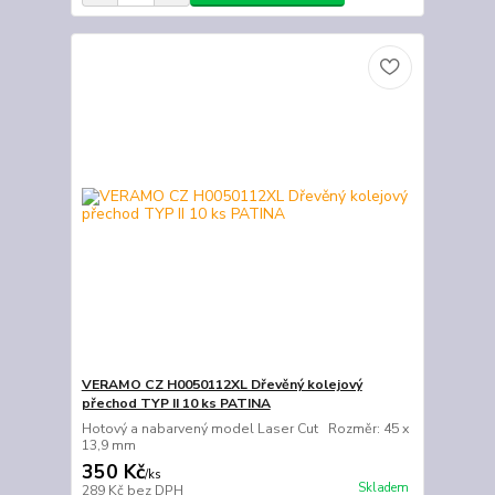
VERAMO CZ H0050112XL Dřevěný kolejový
přechod TYP II 10 ks PATINA
Hotový a nabarvený model Laser Cut Rozměr: 45 x
13,9 mm
350 Kč
/
ks
Skladem
289 Kč
bez DPH