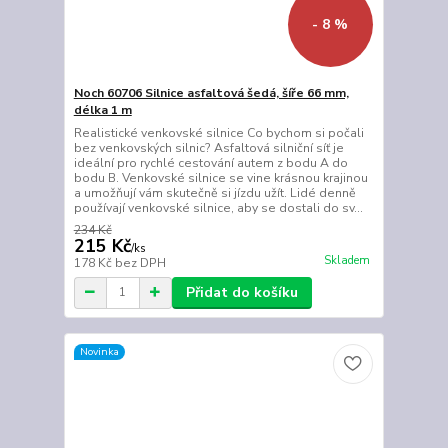
- 8 %
Noch 60706 Silnice asfaltová šedá, šíře 66 mm,
délka 1 m
Realistické venkovské silnice Co bychom si počali
bez venkovských silnic? Asfaltová silniční síť je
ideální pro rychlé cestování autem z bodu A do
bodu B. Venkovské silnice se vine krásnou krajinou
a umožňují vám skutečně si jízdu užít. Lidé denně
používají venkovské silnice, aby se dostali do sv...
234 Kč
215 Kč
/
ks
Skladem
178 Kč
bez DPH
Přidat do košíku
Novinka