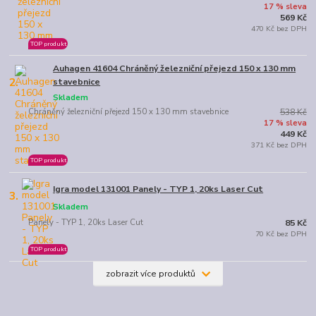
17 % sleva
569 Kč
470 Kč bez DPH
TOP produkt
Auhagen 41604 Chráněný železniční přejezd 150 x 130 mm
2.
stavebnice
Skladem
Chráněný železniční přejezd 150 x 130 mm stavebnice
538 Kč
17 % sleva
449 Kč
371 Kč bez DPH
TOP produkt
Igra model 131001 Panely - TYP 1, 20ks Laser Cut
3.
Skladem
Panely - TYP 1, 20ks Laser Cut
85 Kč
70 Kč bez DPH
TOP produkt
zobrazit více produktů