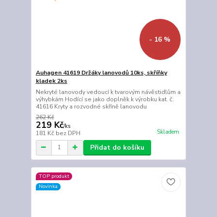
- 16 %
Auhagen 41619 Držáky lanovodů 10ks, skříňky
kladek 2ks
Nekryté lanovody vedoucí k tvarovým návěstidlům a
výhybkám Hodící se jako doplněk k výrobku kat. č.
41616 Kryty a rozvodné skříně lanovodu
262 Kč
219 Kč
/
ks
Skladem
181 Kč
bez DPH
Přidat do košíku
TOP produkt
Novinka