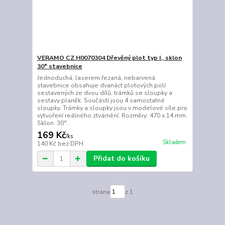
VERAMO CZ H0070304 Dřevěný plot typ I., sklon
30° stavebnice
Jednoduchá, laserem řezaná, nebarvená
stavebnice obsahuje dvanáct plotových polí
sestavených ze dvou dílů, trámků se sloupky a
sestavy planěk. Součástí jsou 4 samostatné
sloupky. Trámky a sloupky jsou v modelové síle pro
vytvoření reálného ztvárnění. Rozměry: 470 x 14 mm.
Sklon 30°.
169 Kč
/
ks
Skladem
140 Kč
bez DPH
Přidat do košíku
strana
z 1