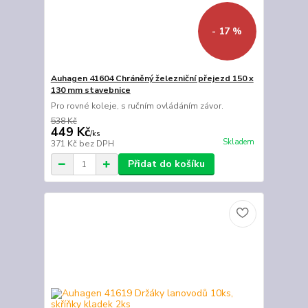
- 17 %
Auhagen 41604 Chráněný železniční přejezd 150 x
130 mm stavebnice
Pro rovné koleje, s ručním ovládáním závor.
538 Kč
449 Kč
/
ks
Skladem
371 Kč
bez DPH
Přidat do košíku