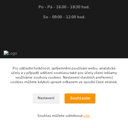
Po - Pá - 16.00 - 18:30 hod.
So - 09:00 - 12:00 hod.
Vítejte na E-shopu firmy BEKR, prodejce modelové ž
Pro základní funkčnost, zpříjemnění používání webu, analytické
účely a v případě udělení souhlasu také pro účely cílení reklamy
+420 603 876 313 , +420 545 232 110
využíváme soubory cookies. Nastavení vlastních preferencí
cookies můžete kdykoli upravit odkazem ve spodní části stránek.
be-kr@volny.cz
Souhlasím
Nastavení
Souhlas můžete odmítnout
zde
.
Vytvořeno na
Eshop-rychle.cz