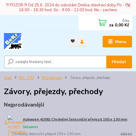
!!! POZOR !!! Od 25.6. 2024 do odvolání Změna otevírací doby Po - Pá
16:00 - 18:30 hod. So - 9:00 - 12:00 hod. Ne - zavřeno
0
ks
za
0,00 Kč
Menu
Hledat
Úvod
H0 - 1:87
Příslušenství
Závory, přejezdy, přechody
Závory, přejezdy, přechody
Nejprodávanější
Auhagen 41582 Chráněný železniční přejezd 150 x 130 mm
1.
Skladem
Chráněný železniční přejezd 150 x 130 mm
689 Kč