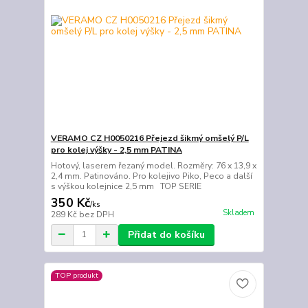
VERAMO CZ H0050216 Přejezd šikmý omšelý P/L
pro kolej výšky - 2,5 mm PATINA
Hotový, laserem řezaný model. Rozměry: 76 x 13,9 x
2,4 mm. Patinováno. Pro kolejivo Piko, Peco a další
s výškou kolejnice 2,5 mm TOP SERIE
350 Kč
/
ks
Skladem
289 Kč
bez DPH
Přidat do košíku
TOP produkt