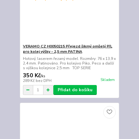
VERAMO CZ H0050215 Přejezd šikmý omšelý P/L
pro kolej výšky - 2,5 mm PATINA
Hotový, laserem řezaný model. Rozměry: 76 x 13,9 x
2,4 mm. Patinováno. Pro kolejivo Piko, Peco a další
s výškou kolejnice 2,5 mm TOP SERIE
350 Kč
/
ks
Skladem
289 Kč
bez DPH
Přidat do košíku