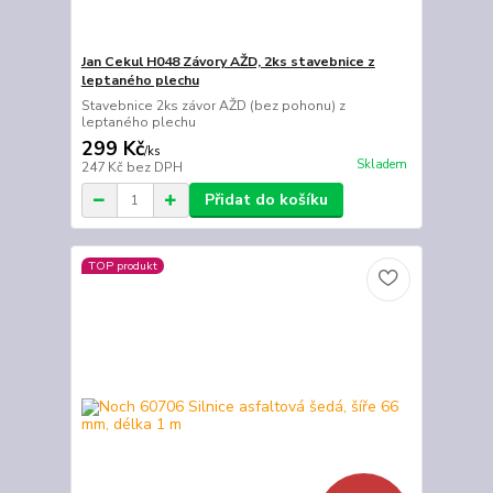
Jan Cekul H048 Závory AŽD, 2ks stavebnice z
leptaného plechu
Stavebnice 2ks závor AŽD (bez pohonu) z
leptaného plechu
299 Kč
/
ks
Skladem
247 Kč
bez DPH
Přidat do košíku
TOP produkt