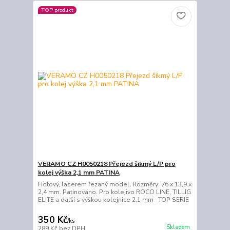
TOP produkt
VERAMO CZ H0050218 Přejezd šikmý L/P pro
kolej výška 2,1 mm PATINA
Hotový, laserem řezaný model. Rozměry: 76 x 13,9 x
2,4 mm. Patinováno. Pro kolejivo ROCO LINE, TILLIG
ELITE a další s výškou kolejnice 2,1 mm TOP SERIE
350 Kč
/
ks
Skladem
289 Kč
bez DPH