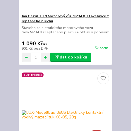
Jan Cekul TT9 Motorový vůz M234.0, stavebnice z
leptaného plechu
Stavebnice historického motorového vozu
řady M234.0 z leptaného plechu + obtisk s popisem
1 090 Kč
/
ks
Skladem
901 Kč
bez DPH
Přidat do košíku
TOP produkt