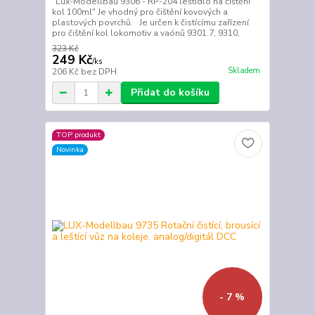
"Lux-Modellbau 9306 - RP-204 leštidlo na čištění
kol 100ml" Je vhodný pro čištění kovových a
plastových povrchů. Je určen k čistícímu zařízení
pro čištění kol lokomotiv a vaónů 9301.7, 9310,
323 Kč
249 Kč
/
ks
Skladem
206 Kč
bez DPH
Přidat do košíku
TOP produkt
Novinka
- 7 %