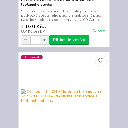
leptaného plechu
Stavebnice skříně a rámu lokomotivy a masek
podvozků z leptaného plechu a krablovaný plech
na ochoz + obtisk s popisem ve verzi ČD Cargo.
1 070 Kč
/
ks
Skladem
884 Kč
bez DPH
Přidat do košíku
TOP produkt