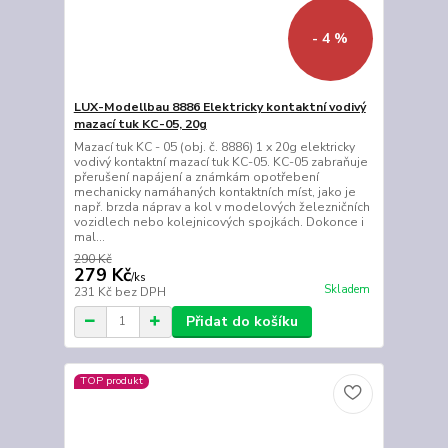
- 4 %
LUX-Modellbau 8886 Elektricky kontaktní vodivý
mazací tuk KC-05, 20g
Mazací tuk KC - 05 (obj. č. 8886) 1 x 20g elektricky
vodivý kontaktní mazací tuk KC-05. KC-05 ​​zabraňuje
přerušení napájení a známkám opotřebení
mechanicky namáhaných kontaktních míst, jako je
např. brzda náprav a kol v modelových železničních
vozidlech nebo kolejnicových spojkách. Dokonce i
mal...
290 Kč
279 Kč
/
ks
Skladem
231 Kč
bez DPH
Přidat do košíku
TOP produkt