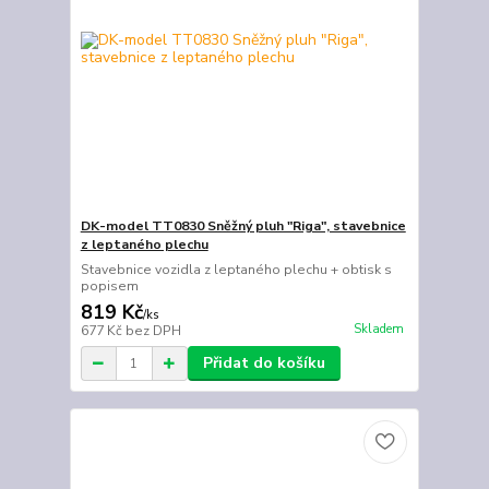
DK-model TT0830 Sněžný pluh "Riga", stavebnice
z leptaného plechu
Stavebnice vozidla z leptaného plechu + obtisk s
popisem
819 Kč
/
ks
Skladem
677 Kč
bez DPH
Přidat do košíku