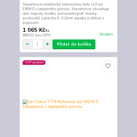
Stavebnice elektrické lokomotivy řady 110 ex.
E458.0 z leptaného plechu. Stavebnice obsahuje
rám, kapoty, budku, polopantograf, masky
podvozků z plechu tl. 0,2mm alpaka a obtisk s
popisem.
1 065 Kč
/
ks
Skladem
880 Kč
bez DPH
Přidat do košíku
TOP produkt