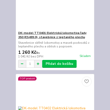
DK-model TT0401 Elektrická lokomotiva řady
350 (ES499.0), stavebnice z leptaného plechu
Stavebnice skříně lokomotivy a masek podvozků z
leptaného plechu a obtisk s popisem.
1 260 Kč
/
ks
Skladem
1 041 Kč
bez DPH
Přidat do košíku
TOP produkt