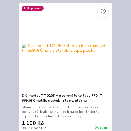
TOP produkt
DK-model TT0205 Motorová loko řady 770 (T
669.0) Čmelák, staveb. z lept. plechu
Stavebnice skříně a rámu lokomotivy a masek
podvozků, krablovaný plech na ochoz i nádrž z
leptaného plechu + obtisk s nápisy
1 190 Kč
/
ks
Skladem
983 Kč
bez DPH