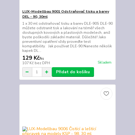
LUX-Modellbau 9001 Odstraňovač tisku a barev
DEL - 90, 30ml
1 x 30 ml odstraňovač tisku a barev DLE-90S DLE-90
můžete odstranit tisk a lakování na téměř všech
dostupných kovových a plastových modelech, aniž
byste poškodili základní materiál. Důležité! Jako
preventivní opatření vždy proveďte test
kompatibility. Jak používat DLE-90:Naneste několik
kapek DL...
129 Kč
/
ks
Skladem
107 Kč
bez DPH
Přidat do košíku