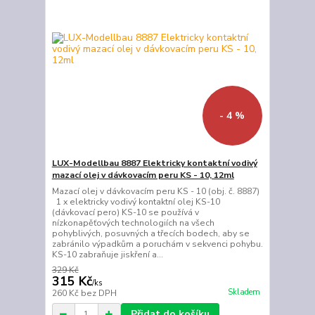
- 4 %
LUX-Modellbau 8887 Elektricky kontaktní vodivý
mazací olej v dávkovacím peru KS - 10, 12ml
Mazací olej v dávkovacím peru KS - 10 (obj. č. 8887)
1 x elektricky vodivý kontaktní olej KS-10
(dávkovací pero) KS-10 se používá v
nízkonapěťových technologiích na všech
pohyblivých, posuvných a třecích bodech, aby se
zabránilo výpadkům a poruchám v sekvenci pohybu.
KS-10 zabraňuje jiskření a...
329 Kč
315 Kč
/
ks
Skladem
260 Kč
bez DPH
Přidat do košíku