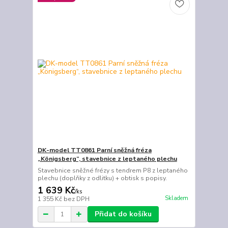
DK-model TT0861 Parní sněžná fréza
„Königsberg“, stavebnice z leptaného plechu
Stavebnice sněžné frézy s tendrem P8 z leptaného
plechu (doplňky z odlitku) + obtisk s popisy.
1 639 Kč
/
ks
Skladem
1 355 Kč
bez DPH
Přidat do košíku