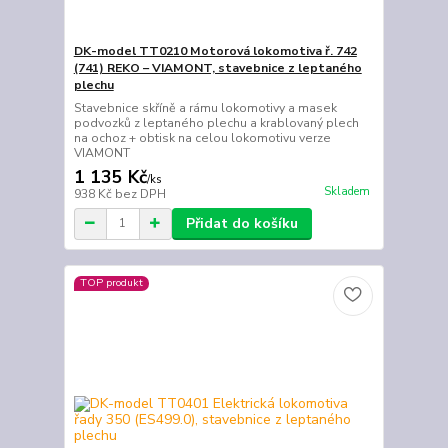
DK-model TT0210 Motorová lokomotiva ř. 742
(741) REKO – VIAMONT, stavebnice z leptaného
plechu
Stavebnice skříně a rámu lokomotivy a masek
podvozků z leptaného plechu a krablovaný plech
na ochoz + obtisk na celou lokomotivu verze
VIAMONT
1 135 Kč
/
ks
Skladem
938 Kč
bez DPH
Přidat do košíku
TOP produkt