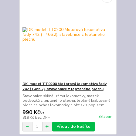
DK-model TT0200 Motorová lokomotiva řady
742 (T466.2), stavebnice z leptaného plechu
Stavebnice skříně , rámu lokomotivy, masek
podvozků z leptaného plechu, leptaný krablovaný
plech na ochoz lokomotivy a obtisk s popisem.
990 Kč
/
ks
Skladem
818 Kč
bez DPH
Přidat do košíku