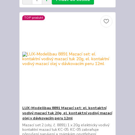
TOP produkt
LUX-Modellbau 8891 Mazací set: el. kontaktní
vodivý mazací tuk 20g, el. kontaktní vodivý mazací
olej v dávkovacím peru 12ml
Mazací set 2 (obj. č. 8891) 1 x 20g elektricky vodivý
kontaktní mazací tuk KC-05. KC-05 ​​zabraňuje
přerušení napájení a známkám opotřebení