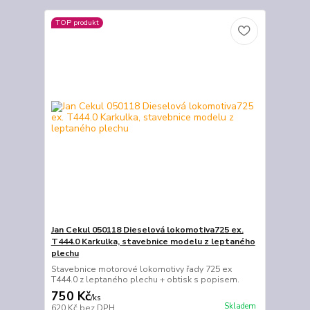
TOP produkt
Jan Cekul 050118 Dieselová lokomotiva725 ex.
T444.0 Karkulka, stavebnice modelu z leptaného
plechu
Stavebnice motorové lokomotivy řady 725 ex
T444.0 z leptaného plechu + obtisk s popisem.
750 Kč
/
ks
Skladem
620 Kč
bez DPH