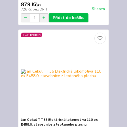
879 Kč
/
ks
Skladem
726 Kč
bez DPH
Přidat do košíku
TOP produkt
Jan Cekul TT35 Elektrická lokomotiva 110 ex
E458.0, stavebnice z leptaného plechu