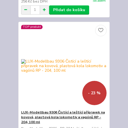
Skladem
256 Kč
bez DPH
Přidat do košíku
TOP produkt
- 23 %
LUX-Modellbau 9306 Čistící a leštící přípravek na
kovová, plastová kola lokomotiv a vagónů RP -
204, 100 ml