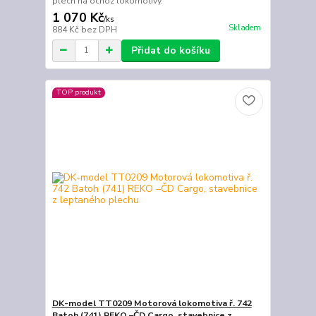
plech na ochoz lokomotivy.
1 070 Kč
/
ks
Skladem
884 Kč
bez DPH
Přidat do košíku
TOP produkt
DK-model TT0209 Motorová lokomotiva ř. 742
Batoh (741) REKO –ČD Cargo, stavebnice z