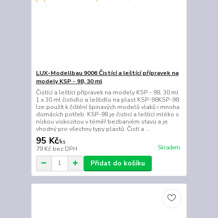
LUX-Modellbau 9006 Čistící a leštící přípravek na
modely KSP - 98, 30 ml
Čistící a leštící přípravek na modely KSP - 98, 30 ml
1 x 30 ml čistidlo a leštidlo na plast KSP-98KSP-98
lze použít k čištění špinavých modelů vlaků i mnoha
domácích potřeb. KSP-98 je čisticí a leštící mléko s
nízkou viskozitou v téměř bezbarvém stavu a je
vhodný pro všechny typy plastů. Čistí a ...
95 Kč
/
ks
Skladem
79 Kč
bez DPH
Přidat do košíku