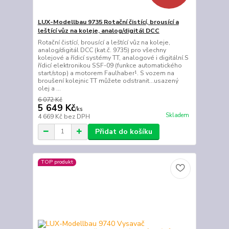
LUX-Modellbau 9735 Rotační čistící, brousící a
leštící vůz na koleje, analog/digitál DCC
Rotační čistící, brousící a leštící vůz na koleje,
analog/digitál DCC (kat.č. 9735) pro všechny
kolejové a řídicí systémy TT, analogové i digitální.S
řídicí elektronikou SSF-09 (funkce automatického
start/stop) a motorem Faulhaber¹. S vozem na
broušení kolejnic TT můžete odstranit...usazený
olej a ...
6 072 Kč
5 649 Kč
/
ks
Skladem
4 669 Kč
bez DPH
Přidat do košíku
TOP produkt