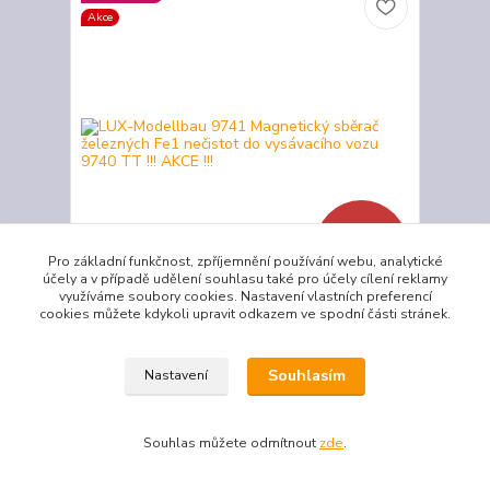
Akce
- 18 %
Pro základní funkčnost, zpříjemnění používání webu, analytické
účely a v případě udělení souhlasu také pro účely cílení reklamy
využíváme soubory cookies. Nastavení vlastních preferencí
cookies můžete kdykoli upravit odkazem ve spodní části stránek.
LUX-Modellbau 9741 Magnetický sběrač
železných Fe1 nečistot do vysávacího vozu 9740
TT !!! AKCE !!!
Souhlasím
Nastavení
!!! AKCE !!! Magnetický sběrač železných Fe1
nečistot (hřebíčků, šroubků, špon atd.), lehce
montovatelný do vysávacího vozu LUX-Modellbau
kat. č. 9740 TT
Souhlas můžete odmítnout
zde
.
399 Kč
329 Kč
/
ks