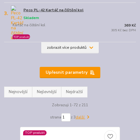
Peco PL-42 Kartáč na čištění kol
3.
Skladem
Kartáč na čištění kol
369 Kč
305 Kč bez DPH
TOP produkt
zobrazit více produktů
Upřesnit parametry
Nejnovější
Nejlevnější
Nejdražší
Zobrazuji 1-72 z 211
strana
z 3
další
TOP produkt