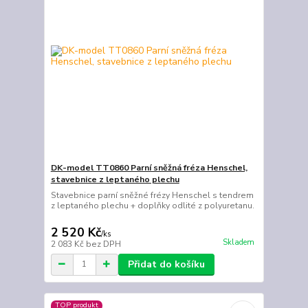
DK-model TT0860 Parní sněžná fréza Henschel,
stavebnice z leptaného plechu
Stavebnice parní sněžné frézy Henschel s tendrem
z leptaného plechu + doplňky odlité z polyuretanu.
2 520 Kč
/
ks
Skladem
2 083 Kč
bez DPH
Přidat do košíku
TOP produkt