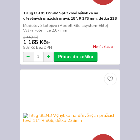
Tillig 85191 DSSW Splitková výhybka na
dřevěných pražcích pravá, 15°, R 273 mm, délka 228
Modelové kolejivo (Modell-Gleissystem-Elite)
Výška kolejnice 2,07 mm
1 443 Kč
1 165 Kč
/
ks
Není skladem
963 Kč
bez DPH
Přidat do košíku