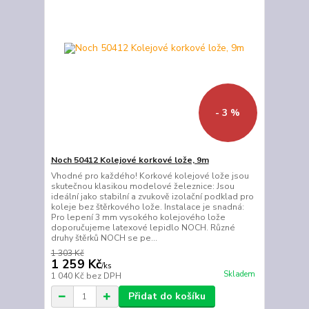
- 3 %
Noch 50412 Kolejové korkové lože, 9m
Vhodné pro každého! Korkové kolejové lože jsou
skutečnou klasikou modelové železnice: Jsou
ideální jako stabilní a zvukově izolační podklad pro
koleje bez štěrkového lože. Instalace je snadná:
Pro lepení 3 mm vysokého kolejového lože
doporučujeme latexové lepidlo NOCH. Různé
druhy štěrků NOCH se pe...
1 303 Kč
1 259 Kč
/
ks
Skladem
1 040 Kč
bez DPH
Přidat do košíku