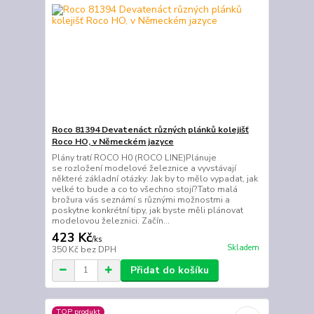
Roco 81394 Devatenáct různých plánků kolejišť
Roco HO, v Německém jazyce
Plány tratí ROCO H0 (ROCO LINE)Plánuje
se rozložení modelové železnice a vyvstávají
některé základní otázky: Jak by to mělo vypadat, jak
velké to bude a co to všechno stojí?Tato malá
brožura vás seznámí s různými možnostmi a
poskytne konkrétní tipy, jak byste měli plánovat
modelovou železnici. Začín...
423 Kč
/
ks
Skladem
350 Kč
bez DPH
Přidat do košíku
TOP produkt