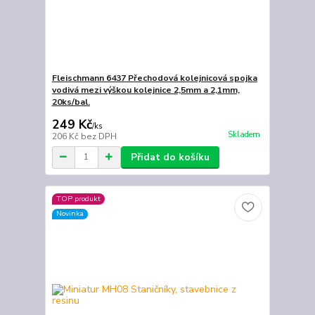
Fleischmann 6437 Přechodová kolejnicová spojka
vodivá mezi výškou kolejnice 2,5mm a 2,1mm,
20ks/bal.
249 Kč
/
ks
Skladem
206 Kč
bez DPH
Přidat do košíku
TOP produkt
Novinka