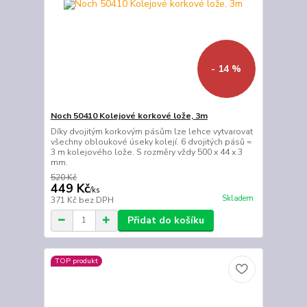
- 14 %
Noch 50410 Kolejové korkové lože, 3m
Díky dvojitým korkovým pásům lze lehce vytvarovat
všechny obloukové úseky kolejí. 6 dvojitých pásů =
3 m kolejového lože. S rozměry vždy 500 x 44 x 3
mm.
520 Kč
449 Kč
/
ks
Skladem
371 Kč
bez DPH
Přidat do košíku
TOP produkt