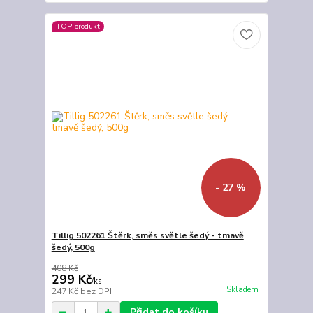
TOP produkt
- 27 %
Tillig 502261 Štěrk, směs světle šedý - tmavě
šedý, 500g
408 Kč
299 Kč
/
ks
Skladem
247 Kč
bez DPH
Přidat do košíku