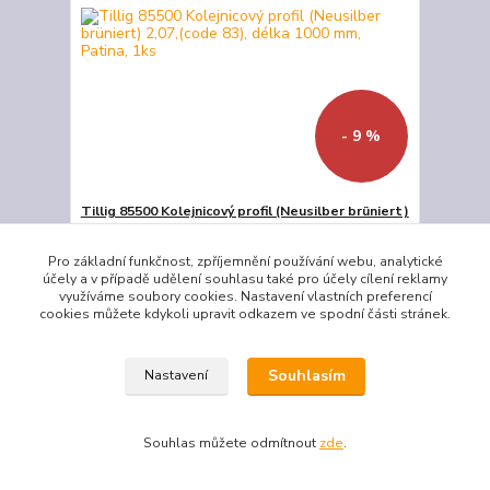
- 9 %
Tillig 85500 Kolejnicový profil (Neusilber brüniert)
2,07,(code 83), délka 1000 mm, Patina, 1ks
POZOR! POZOR! POZOR! POZOR! POZOR! POZOR!
Pro základní funkčnost, zpříjemnění používání webu, analytické
Flexibilní kolejivo a kolejnicové pruty posíláme
účely a v případě udělení souhlasu také pro účely cílení reklamy
poštou, zásilkovnou pouze při platbě předem na
využíváme soubory cookies. Nastavení vlastních preferencí
účet, poštovné je 199,-kč V případě nesouhlasu s
cookies můžete kdykoli upravit odkazem ve spodní části stránek.
platbou předem na účet je poštovní 300,-kč.
Modelové kolejivo (Modell-Gleissystem) Výška
kolejnice 2,07 mm Code...
Souhlasím
Nastavení
56 Kč
51 Kč
/
ks
Skladem
42 Kč
bez DPH
Souhlas můžete odmítnout
zde
.
Přidat do košíku