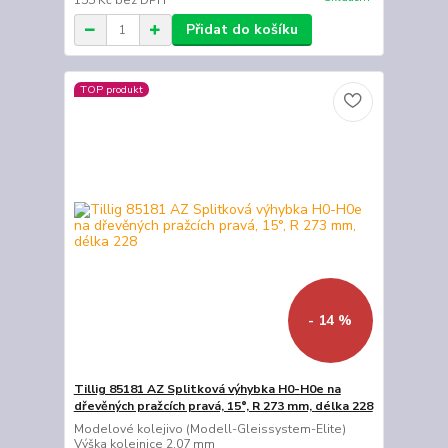
155 Kč
bez DPH
Přidat do košíku
TOP produkt
- 14 %
Tillig 85181 AZ Splitková výhybka H0-H0e na
dřevěných pražcích pravá, 15°, R 273 mm, délka 228
Modelové kolejivo (Modell-Gleissystem-Elite)
Výška kolejnice 2,07 mm