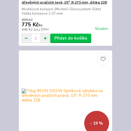
dřevěných pražcích levá, 15°, R 273 mm, délka 228
Modelové kolejivo (Modell-Gleissystem-Elite)
Výška kolejnice 2,07 mm
899 Kč
775 Kč
/
ks
Skladem
640 Kč
bez DPH
Přidat do košíku
- 19 %