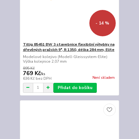
- 14 %
Tillig 85451 BW 3 stavebnice flexibilní výhybky na
dřevěných pražcích 9°, R 1350, délka 284 mm, Elite
Modelové kolejivo (Modell-Gleissystem-Elite)
Výška kolejnice 2,07 mm
895 Kč
769 Kč
/
ks
Není skladem
636 Kč
bez DPH
Přidat do košíku