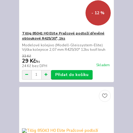
- 12 %
Tillig 85041 H0 Elite Pražcové podloží dřevěné
obloukové R425/30°, 1ks
Modelové kolejivo (Modell-Gleissystem-Elite)
Výška kolejnice 2,07 mm R425/30° 12ks tvoří kruh
33 Kč
29 Kč
/
ks
Skladem
24 Kč
bez DPH
Přidat do košíku