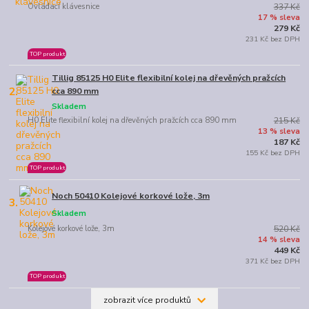
Ovládací klávesnice
337 Kč
17 % sleva
279 Kč
231 Kč bez DPH
TOP produkt
Tillig 85125 H0 Elite flexibilní kolej na dřevěných pražcích
2.
cca 890 mm
Skladem
H0 Elite flexibilní kolej na dřevěných pražcích cca 890 mm
215 Kč
13 % sleva
187 Kč
155 Kč bez DPH
TOP produkt
Noch 50410 Kolejové korkové lože, 3m
3.
Skladem
Kolejové korkové lože, 3m
520 Kč
14 % sleva
449 Kč
371 Kč bez DPH
TOP produkt
zobrazit více produktů