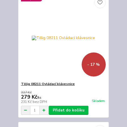
- 17 %
Tillig 08211 Ovládací klávesnice
337 Kč
279 Kč
/
ks
Skladem
231 Kč
bez DPH
Přidat do košíku