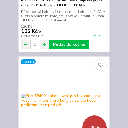
Piko 55294 A-Gleis přechodová kolejová spojka
mezi PIKO A-Gleis a TILLIG ELITE 6ks
Přechodová kolejová spojka mezi kolejemi PIKO A-
Gleis a ostatními kolejemi s výškou profilu 2,1 mm
TILLIG-ELITE, ROCO-Line atd.
120 Kč
105 Kč
/
ks
Skladem
87 Kč
bez DPH
Přidat do košíku
Novinka
- 10 %