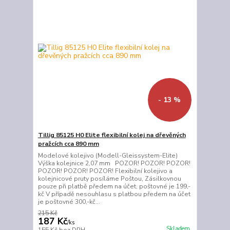
- 13 %
Tillig 85125 H0 Elite flexibilní kolej na dřevěných
pražcích cca 890 mm
Modelové kolejivo (Modell-Gleissystem-Elite)
Výška kolejnice 2,07 mm POZOR! POZOR! POZOR!
POZOR! POZOR! POZOR! Flexibilní kolejivo a
kolejnicové pruty posíláme Poštou, Zásilkovnou
pouze při platbě předem na účet, poštovné je 199,-
kč V případě nesouhlasu s platbou předem na účet
je poštovné 300,-kč...
215 Kč
187 Kč
/
ks
Skladem