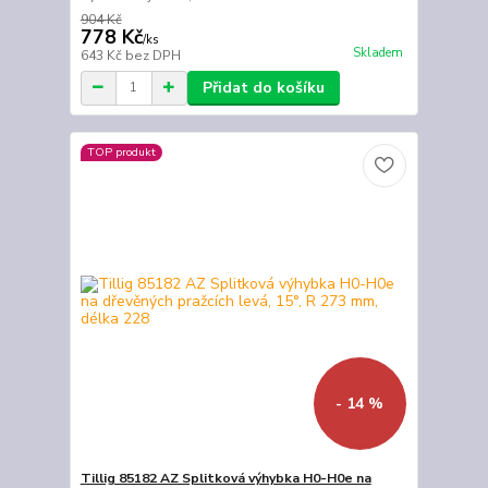
904 Kč
778 Kč
/
ks
Skladem
643 Kč
bez DPH
Přidat do košíku
TOP produkt
- 14 %
Tillig 85182 AZ Splitková výhybka H0-H0e na