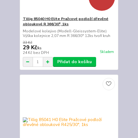
Tillig 85040 H0 Elite Pražcové podloží dřevěné
obloukové R 366/30°, 1ks
Modelové kolejivo (Modell-Gleissystem-Elite)
Výška kolejnice 2,07 mm R 366/30° 12ks tvoří kruh
33 Kč
29 Kč
/
ks
Skladem
24 Kč
bez DPH
Přidat do košíku