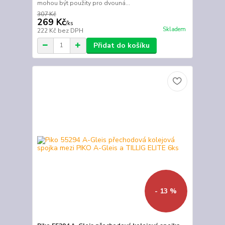
mohou být použity pro dvouná...
307 Kč
269 Kč
/
ks
Skladem
222 Kč
bez DPH
Přidat do košíku
- 13 %