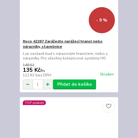
- 9 %
Roco 42267 Zarážedlo narážecí hranol nebo
nárazníky, stavebnice
Lze sestavit buď s nárazovým hranolem, nebo s
nárazníky. Pro všechny kolejnicové systémy H0.
148 Kč
135 Kč
/
ks
Skladem
112 Kč
bez DPH
Přidat do košíku
TOP produkt