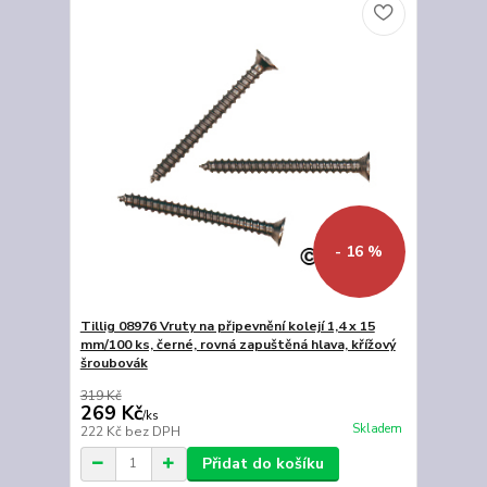
- 16 %
Tillig 08976 Vruty na připevnění kolejí 1,4 x 15
mm/100 ks, černé, rovná zapuštěná hlava, křížový
šroubovák
319 Kč
269 Kč
/
ks
Skladem
222 Kč
bez DPH
Přidat do košíku