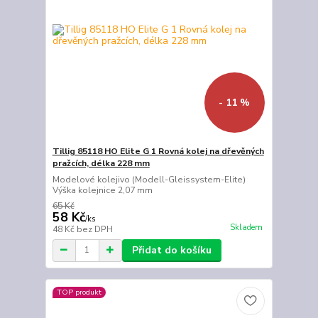
- 11 %
Tillig 85118 HO Elite G 1 Rovná kolej na dřevěných
pražcích, délka 228 mm
Modelové kolejivo (Modell-Gleissystem-Elite)
Výška kolejnice 2,07 mm
65 Kč
58 Kč
/
ks
Skladem
48 Kč
bez DPH
Přidat do košíku
TOP produkt