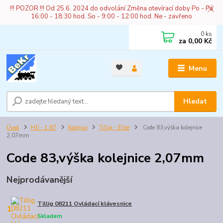
!!! POZOR !!! Od 25.6. 2024 do odvolání Změna otevírací doby Po - Pá
16:00 - 18:30 hod. So - 9:00 - 12:00 hod. Ne - zavřeno
0
ks
za
0,00 Kč
Menu
Hledat
Úvod
H0 - 1:87
Kolejivo
Tillig - Elite
Code 83,výška kolejnice
2,07mm
Code 83,výška kolejnice 2,07mm
Nejprodávanější
Tillig 08211 Ovládací klávesnice
1.
Skladem