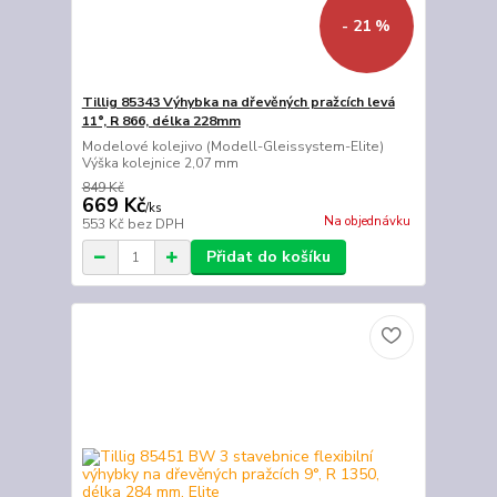
- 21 %
Tillig 85343 Výhybka na dřevěných pražcích levá
11°, R 866, délka 228mm
Modelové kolejivo (Modell-Gleissystem-Elite)
Výška kolejnice 2,07 mm
849 Kč
669 Kč
/
ks
Na objednávku
553 Kč
bez DPH
Přidat do košíku