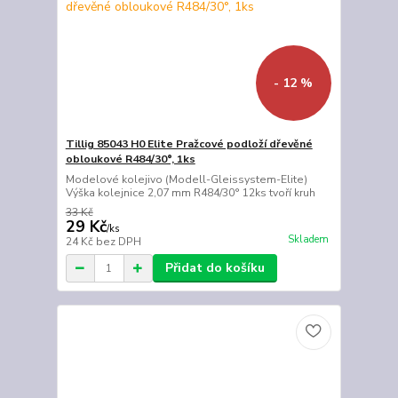
- 12 %
Tillig 85043 H0 Elite Pražcové podloží dřevěné
obloukové R484/30°, 1ks
Modelové kolejivo (Modell-Gleissystem-Elite)
Výška kolejnice 2,07 mm R484/30° 12ks tvoří kruh
33 Kč
29 Kč
/
ks
Skladem
24 Kč
bez DPH
Přidat do košíku