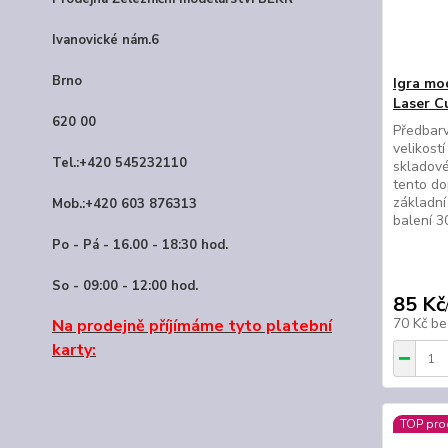
Ivanovické nám.6
Brno
Igra mo
Laser C
620 00
Předbar
velikostí
Tel.:+420 545232110
skladové
tento do
základní
Mob.:+420 603 876313
balení 
Po - Pá - 16.00 - 18:30 hod.
So - 09:00 - 12:00 hod.
85 Kč
70 Kč
be
Na prodejně příjímáme tyto platební
karty:
TOP pro