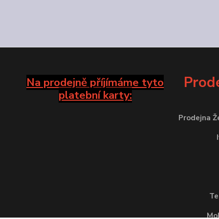
Prode
Na prodejně příjímáme tyto
platební karty:
Prodejna Ž
Te
Mob