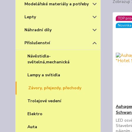
Zobrazuji 
Modelářské materiály a potřeby
Lepty
TOP pro
Novinka
Náhradní díly
Příslušenství
Návěstidla-
světelná,mechanická
Lampy a svítidla
Závory, přejezdy, přechody
Trolejové vedení
Auhagen
Schwan"
Elektro
LED osv
Stavebni
Auta
pájením 