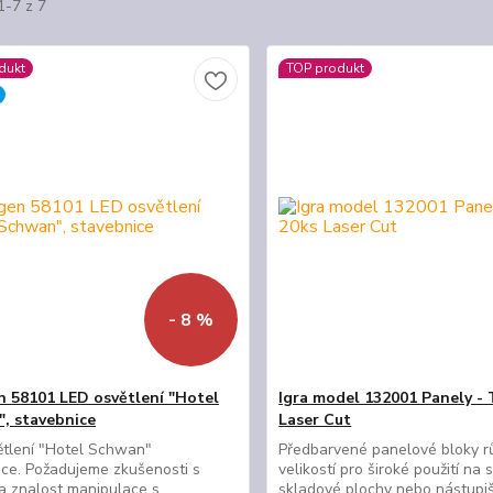
1-7 z 7
dukt
TOP produkt
- 8 %
 58101 LED osvětlení "Hotel
Igra model 132001 Panely - 
, stavebnice
Laser Cut
ětlení "Hotel Schwan"
Předbarvené panelové bloky r
ce. Požadujeme zkušenosti s
velikostí pro široké použití na s
a znalost manipulace s
skladové plochy nebo nástupišt