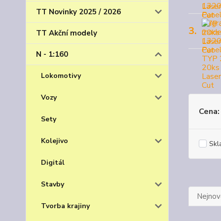
TT Novinky 2025 / 2026
3.
TT Akční modely
N - 1:160
Lokomotivy
Vozy
Cena:
Sety
Kolejivo
Skl
Digitál
Stavby
Nejnově
Tvorba krajiny