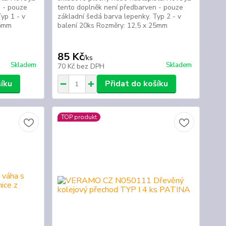
n - pouze
tento doplněk není předbarven - pouze
yp 1 - v
základní šedá barva lepenky. Typ 2 - v
x 25mm
balení 20ks Rozměry: 12,5 x 25mm
85 Kč
/
ks
Skladem
Skladem
70 Kč
bez DPH
šíku
Přidat do košíku
TOP produkt