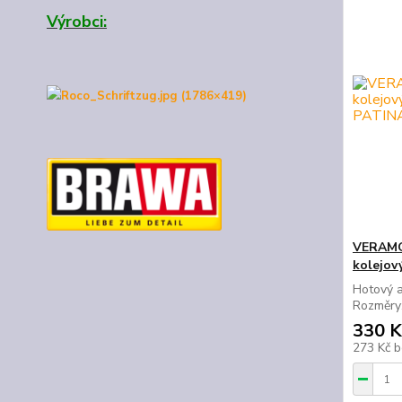
Výrobci:
VERAMO
kolejov
Hotový 
Rozměry
330 K
273 Kč
b