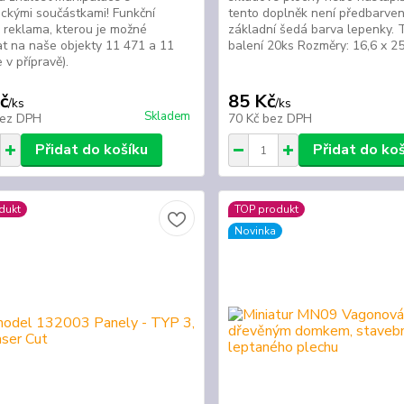
ickými součástkami! Funkční
tento doplněk není předbarve
reklama, kterou je možné
základní šedá barva lepenky. T
at na naše objekty 11 471 a 11
balení 20ks Rozměry: 16,6 
 v přípravě).
č
85 Kč
/
ks
/
ks
Skladem
ez DPH
70 Kč
bez DPH
Přidat do košíku
Přidat do ko
dukt
TOP produkt
Novinka