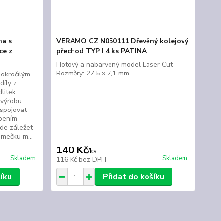
ha s
VERAMO CZ N050111 Dřevěný kolejový
ce z
přechod TYP I 4 ks PATINA
Hotový a nabarvený model Laser Cut
Rozměry: 27,5 x 7,1 mm
pokročilým
díly z
litek
 výrobu
 spojovat
epením
de záležet
mečku m...
140 Kč
/
ks
Skladem
Skladem
116 Kč
bez DPH
šíku
Přidat do košíku