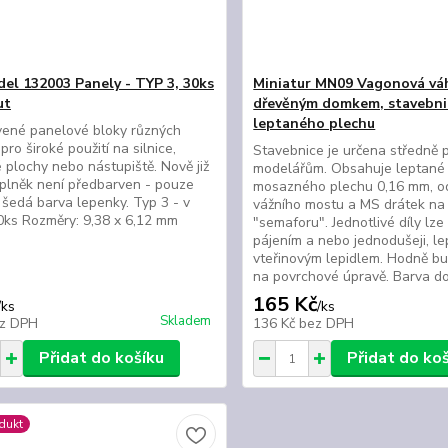
del 132003 Panely - TYP 3, 30ks
Miniatur MN09 Vagonová vá
ut
dřevěným domkem, stavebni
leptaného plechu
vené panelové bloky různých
 pro široké použití na silnice,
Stavebnice je určena středně 
 plochy nebo nástupiště. Nově již
modelářům. Obsahuje leptané 
plněk není předbarven - pouze
mosazného plechu 0,16 mm, od
 šedá barva lepenky. Typ 3 - v
vážního mostu a MS drátek na
30ks Rozměry: 9,38 x 6,12 mm
"semaforu". Jednotlivé díly lze
pájením a nebo jednodušeji, l
vteřinovým lepidlem. Hodně bu
na povrchové úpravě. Barva do
165 Kč
/
ks
/
ks
Skladem
z DPH
136 Kč
bez DPH
Přidat do košíku
Přidat do ko
dukt