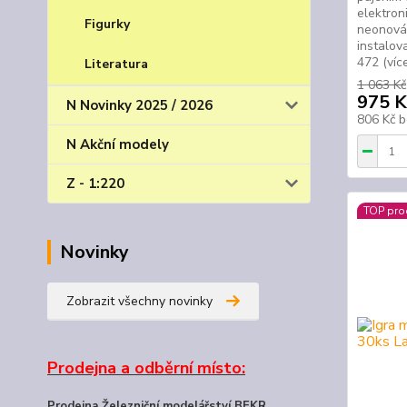
elektron
Figurky
neonová 
instalov
472 (více
Literatura
1 063 Kč
975 K
N Novinky 2025 / 2026
806 Kč
b
N Akční modely
Z - 1:220
TOP pro
Novinky
Zobrazit všechny novinky
Prodejna a odběrní místo:
Prodejna Železniční modelářství BEKR