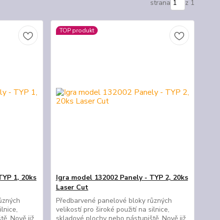
strana
z 1
TOP produkt
TYP 1, 20ks
Igra model 132002 Panely - TYP 2, 20ks
Laser Cut
ůzných
Předbarvené panelové bloky různých
ilnice,
velikostí pro široké použití na silnice,
ě. Nově již
skladové plochy nebo nástupiště. Nově již