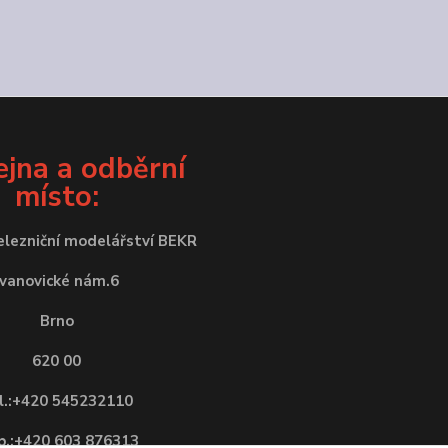
jna a odběrní
místo:
elezniční modelářství BEKR
Ivanovické nám.6
Brno
620 00
l.:+420 545232110
.:+420 603 876313