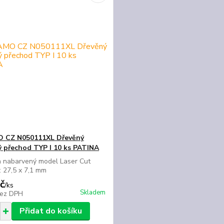
 CZ N050111XL Dřevěný
ý přechod TYP I 10 ks PATINA
a nabarvený model Laser Cut
: 27,5 x 7,1 mm
č
/
ks
Skladem
ez DPH
Přidat do košíku