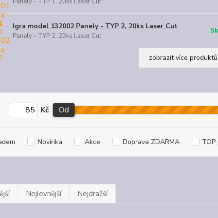
Panely - TYP 1, 20ks Laser Cut
Igra model 132002 Panely - TYP 2, 20ks Laser Cut
Sk
Panely - TYP 2, 20ks Laser Cut
zobrazit více produktů
Kč
Od
adem
Novinka
Akce
Doprava ZDARMA
TOP 
jší
Nejlevnější
Nejdražší