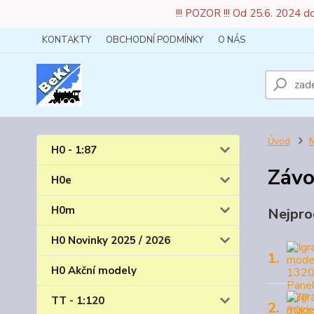
!!! POZOR !!! Od 25.6. 2024 
KONTAKTY
OBCHODNÍ PODMÍNKY
O NÁS
Úvod
N
H0 - 1:87
Závo
H0e
H0m
Nejpro
H0 Novinky 2025 / 2026
1.
H0 Akční modely
TT - 1:120
2.