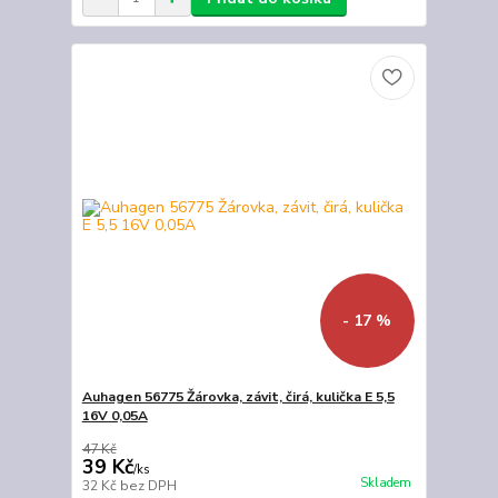
- 17 %
Auhagen 56775 Žárovka, závit, čirá, kulička E 5,5
16V 0,05A
47 Kč
39 Kč
/
ks
Skladem
32 Kč
bez DPH