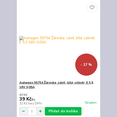
- 17 %
Auhagen 55754 Žárovka, závit, bílá, cylindr, E 5,5
16V 0,05A
47 Kč
39 Kč
/
ks
Skladem
32 Kč
bez DPH
Přidat do košíku