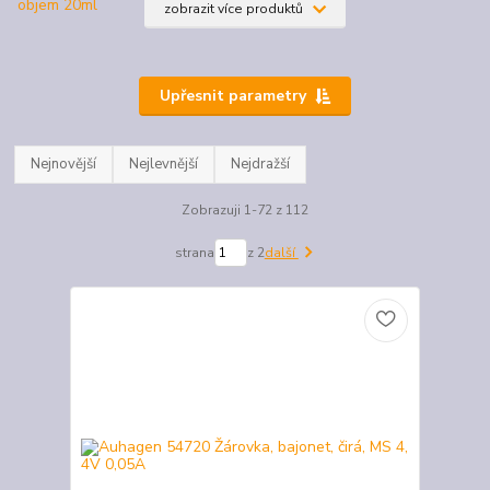
zobrazit více produktů
Upřesnit parametry
Nejnovější
Nejlevnější
Nejdražší
Zobrazuji 1-72 z 112
strana
z 2
další