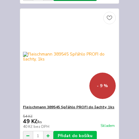
- 9 %
Fleischmann 389545 Spřáhlo PROFI do šachty, 1ks
54 Kč
49 Kč
/
ks
Skladem
40 Kč
bez DPH
Přidat do košíku