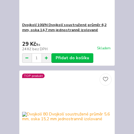
Dvojkolí 100/N Dvojkolí soustružené průměr 6,2
mm, oska 14,7 mm jednostranně izolované
29 Kč
/
ks
Skladem
24 Kč
bez DPH
Přidat do košíku
TOP produkt