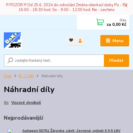
!!! POZOR !!! Od 25.6. 2024 do odvolání Změna otevírací doby Po - Pá
16:00 - 18:30 hod. So - 9:00 - 12:00 hod. Ne - zavřeno
0
ks
za
0,00 Kč
Menu
Hledat
Úvod
N - 1:160
Náhradní díly
Náhradní díly
Vozové dvojkolí
Nejprodávanější
Auhagen 55751 Žárovka, závit, červená, cylindr E 5,5 16V