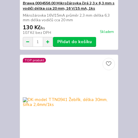
Brawa 0004556.00 Mikrožárovka čirá 2,3 x 6,3 mm s
vodiči délka cca 20 mm, 16 V/15 mA, 1ks
Mikrožárovka 16V/15mA průměr 2,3 mm délka 6,3
mm délka vodičů cca 20 mm
130 Kč
/
ks
Skladem
107 Kč
bez DPH
Přidat do košíku
TOP produkt