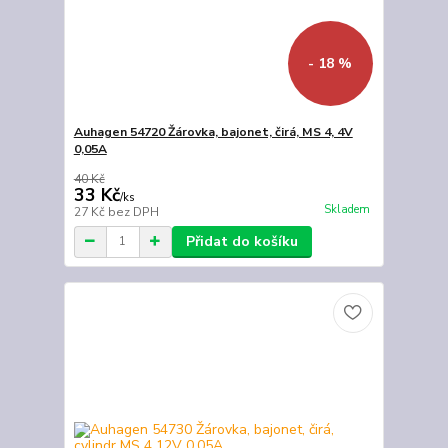
- 18 %
Auhagen 54720 Žárovka, bajonet, čirá, MS 4, 4V
0,05A
40 Kč
33 Kč
/
ks
Skladem
27 Kč
bez DPH
Přidat do košíku