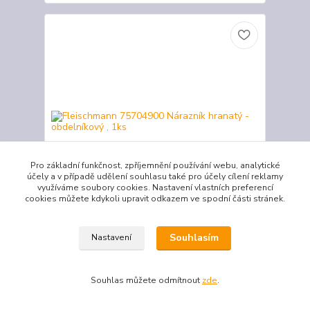
Pro základní funkčnost, zpříjemnění používání webu, analytické
účely a v případě udělení souhlasu také pro účely cílení reklamy
využíváme soubory cookies. Nastavení vlastních preferencí
cookies můžete kdykoli upravit odkazem ve spodní části stránek.
Fleischmann 75704900 Nárazník hranatý -
Souhlasím
Nastavení
obdelníkový , 1ks
43 Kč
/
ks
Skladem
36 Kč
bez DPH
Souhlas můžete odmítnout
zde
.
Přidat do košíku