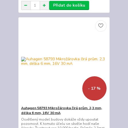
Přidat do košíku
- 17 %
Auhagen 58793 Mikrožárovka čirá prům. 2,3 mm,
délka 6 mm, 16V 30 mA
Osvětlený model budovy dokáže vždy upoutat
pozornost. K tomuto účelu se skvěle hodí naše
žárovky. Životnost cca 10 000 hodin. Průměr: 2,3mm.