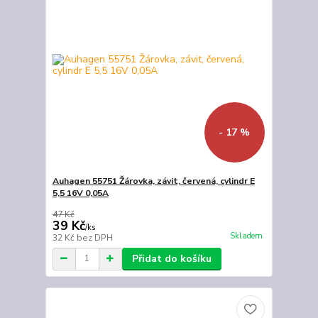
- 17 %
Auhagen 55751 Žárovka, závit, červená, cylindr E
5,5 16V 0,05A
47 Kč
39 Kč
/
ks
Skladem
32 Kč
bez DPH
Přidat do košíku