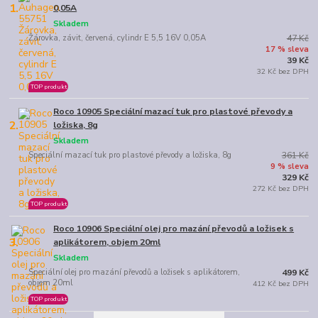
1.
0,05A
Skladem
Žárovka, závit, červená, cylindr E 5,5 16V 0,05A
47 Kč
17 % sleva
39 Kč
32 Kč bez DPH
TOP produkt
Roco 10905 Speciální mazací tuk pro plastové převody a
2.
ložiska, 8g
Skladem
Speciální mazací tuk pro plastové převody a ložiska, 8g
361 Kč
9 % sleva
329 Kč
272 Kč bez DPH
TOP produkt
Roco 10906 Speciální olej pro mazání převodů a ložisek s
3.
aplikátorem, objem 20ml
Skladem
Speciální olej pro mazání převodů a ložisek s aplikátorem,
499 Kč
objem 20ml
412 Kč bez DPH
TOP produkt