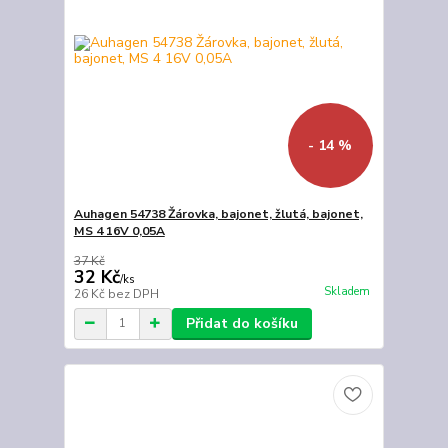
- 14 %
Auhagen 54738 Žárovka, bajonet, žlutá, bajonet,
MS 4 16V 0,05A
37 Kč
32 Kč
/
ks
Skladem
26 Kč
bez DPH
Přidat do košíku