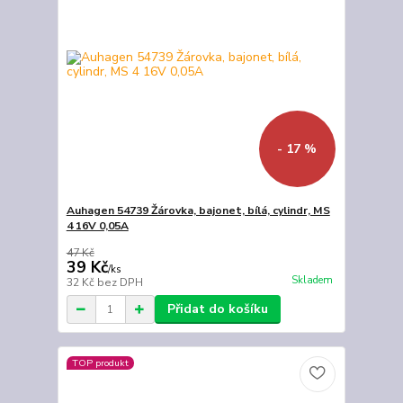
- 17 %
Auhagen 54739 Žárovka, bajonet, bílá, cylindr, MS
4 16V 0,05A
47 Kč
39 Kč
/
ks
Skladem
32 Kč
bez DPH
Přidat do košíku
TOP produkt