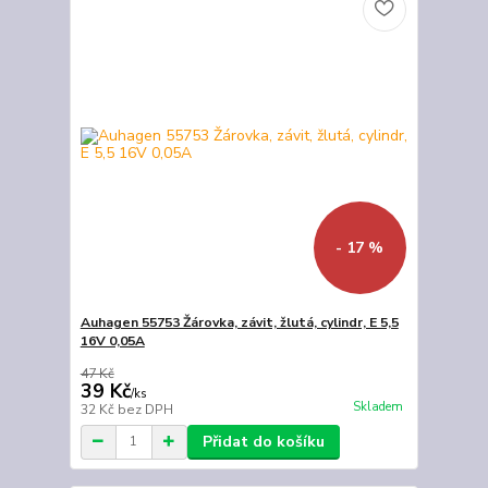
- 17 %
Auhagen 55753 Žárovka, závit, žlutá, cylindr, E 5,5
16V 0,05A
47 Kč
39 Kč
/
ks
Skladem
32 Kč
bez DPH
Přidat do košíku