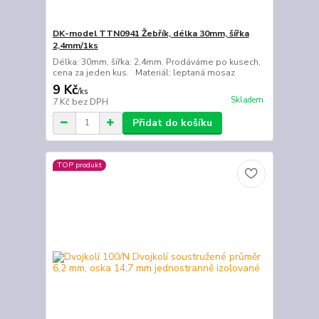
DK-model TTN0941 Žebřík, délka 30mm, šířka
2,4mm/1ks
Délka: 30mm, šířka: 2,4mm. Prodáváme po kusech,
cena za jeden kus. Materiál: leptaná mosaz
9 Kč
/
ks
Skladem
7 Kč
bez DPH
Přidat do košíku
TOP produkt