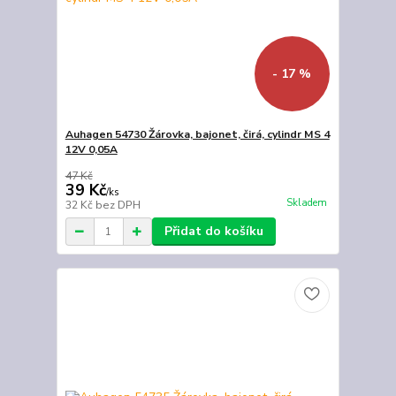
- 17 %
Auhagen 54730 Žárovka, bajonet, čirá, cylindr MS 4
12V 0,05A
47 Kč
39 Kč
/
ks
Skladem
32 Kč
bez DPH
Přidat do košíku