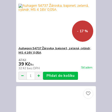
- 17 %
Auhagen 54737 Žárovka, bajonet, zelená, cylindr,
MS 4 16V 0,05A
47 Kč
39 Kč
/
ks
Skladem
32 Kč
bez DPH
Přidat do košíku