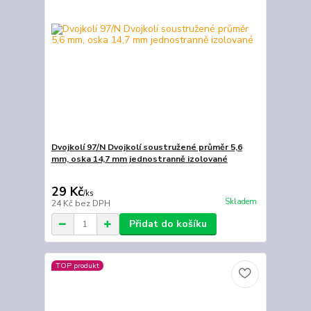
Dvojkolí 97/N Dvojkolí soustružené průměr 5,6
mm, oska 14,7 mm jednostranně izolované
29 Kč
/
ks
Skladem
24 Kč
bez DPH
Přidat do košíku
TOP produkt