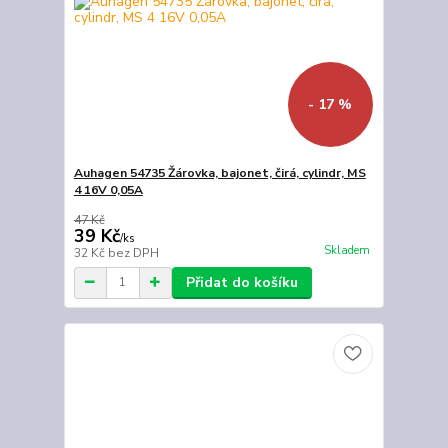
- 17 %
Auhagen 54735 Žárovka, bajonet, čirá, cylindr, MS
4 16V 0,05A
47 Kč
39 Kč
/
ks
Skladem
32 Kč
bez DPH
Přidat do košíku