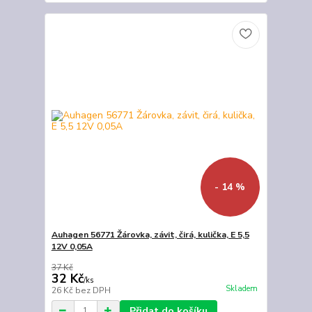
- 14 %
Auhagen 56771 Žárovka, závit, čirá, kulička, E 5,5
12V 0,05A
37 Kč
32 Kč
/
ks
Skladem
26 Kč
bez DPH
Přidat do košíku