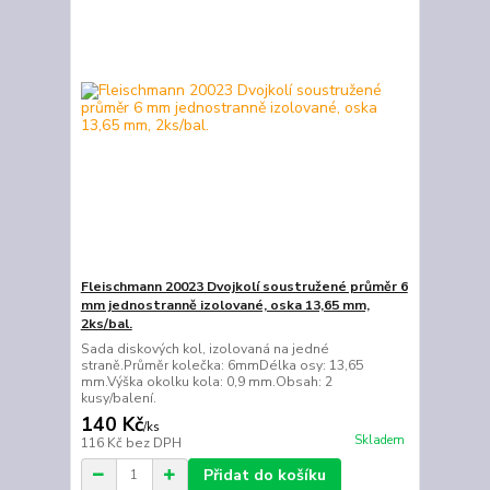
Fleischmann 20023 Dvojkolí soustružené průměr 6
mm jednostranně izolované, oska 13,65 mm,
2ks/bal.
Sada diskových kol, izolovaná na jedné
straně.Průměr kolečka: 6mmDélka osy: 13,65
mm.Výška okolku kola: 0,9 mm.Obsah: 2
kusy/balení.
140 Kč
/
ks
Skladem
116 Kč
bez DPH
Přidat do košíku