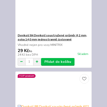
Dvojkolí 84 Dvojkolí soustružené průměr 6,2 mm,
oska 14,0 mm jednostranně izolované
Vhodné nejen pro vozy MINITRIX
29 Kč
/
ks
Skladem
24 Kč
bez DPH
Přidat do košíku
TOP produkt