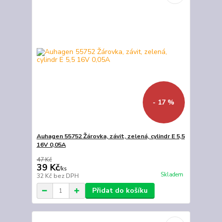
- 17 %
Auhagen 55752 Žárovka, závit, zelená, cylindr E 5,5
16V 0,05A
47 Kč
39 Kč
/
ks
Skladem
32 Kč
bez DPH
Přidat do košíku