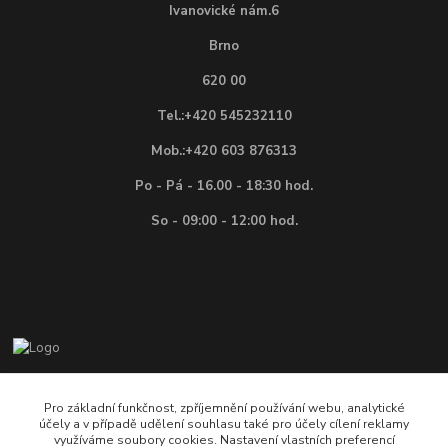
Ivanovické nám.6
Brno
620 00
Tel.:+420 545232110
Mob.:+420 603 876313
Po - Pá - 16.00 - 18:30 hod.
So - 09:00 - 12:00 hod.
Vítejte na E-shopu firmy BEKR, prodejce modelové ž
Pro základní funkčnost, zpříjemnění používání webu, analytické
účely a v případě udělení souhlasu také pro účely cílení reklamy
+420 603 876 313 , +420 545 232 110
využíváme soubory cookies. Nastavení vlastních preferencí