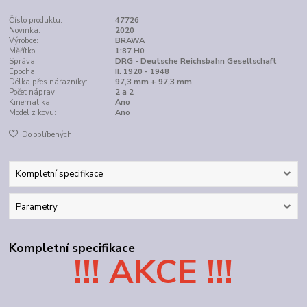
Číslo produktu:
47726
Novinka:
2020
Výrobce:
BRAWA
Měřítko:
1:87 H0
Správa:
DRG - Deutsche Reichsbahn Gesellschaft
Epocha:
II. 1920 - 1948
Délka přes nárazníky:
97,3 mm + 97,3 mm
Počet náprav:
2 a 2
Kinematika:
Ano
Model z kovu:
Ano
Do oblíbených
Kompletní specifikace
Parametry
Kompletní specifikace
!!! AKCE !!!