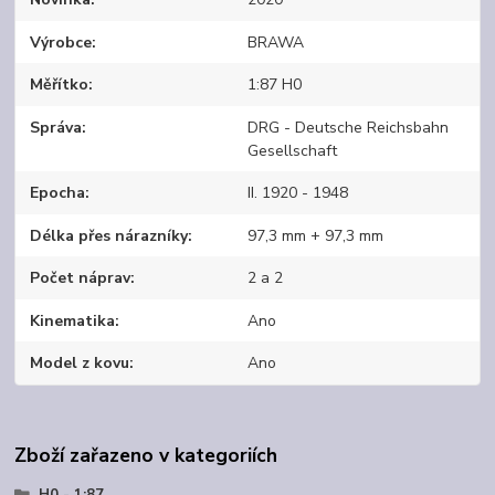
Výrobce
BRAWA
Měřítko
1:87 H0
Správa
DRG - Deutsche Reichsbahn
Gesellschaft
Epocha
II. 1920 - 1948
Délka přes nárazníky
97,3 mm + 97,3 mm
Počet náprav
2 a 2
Kinematika
Ano
Model z kovu
Ano
Zboží zařazeno v kategoriích
H0 - 1:87