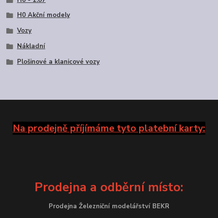
H0 Akční modely
Vozy
Nákladní
Plošinové a klanicové vozy
Na prodejně příjímáme tyto platební karty:
Prodejna a odběrní místo:
Prodejna Železniční modelářství BEKR