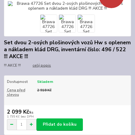
Set dvou 2-osých plošinových vozů Hw s oplenem
a nákladem klád DRG, inventární číslo: 496 / 522
!!! AKCE !!!
!!! AKCE !!!
celý popis
Dostupnost
Skladem
Cena před
2 918 Kč
slevou
2 099 Kč
/
ks
1 735 Kč
bez DPH
Přidat do košíku