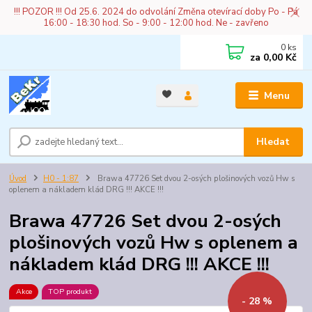
!!! POZOR !!! Od 25.6. 2024 do odvolání Změna otevírací doby Po - Pá
16:00 - 18:30 hod. So - 9:00 - 12:00 hod. Ne - zavřeno
0
ks
za
0,00 Kč
Menu
Hledat
Úvod
H0 - 1:87
Brawa 47726 Set dvou 2-osých plošinových vozů Hw s
oplenem a nákladem klád DRG !!! AKCE !!!
Brawa 47726 Set dvou 2-osých
plošinových vozů Hw s oplenem a
nákladem klád DRG !!! AKCE !!!
Akce
TOP produkt
- 28 %