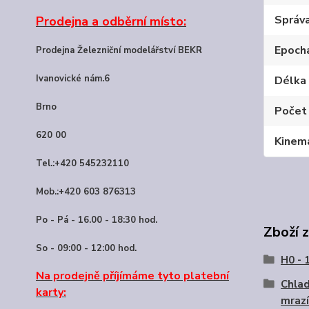
Správ
Prodejna a odběrní místo:
Epoch
Prodejna Železniční modelářství BEKR
Ivanovické nám.6
Délka 
Brno
Počet
620 00
Kinem
Tel.:+420 545232110
Mob.:+420 603 876313
Po - Pá - 16.00 - 18:30 hod.
Zboží 
So - 09:00 - 12:00 hod.
H0 - 
Na prodejně příjímáme tyto platební
Chlad
karty:
mrazí