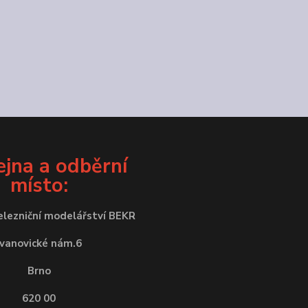
jna a odběrní
místo:
elezniční modelářství BEKR
Ivanovické nám.6
Brno
620 00