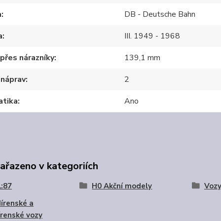
a
DB - Deutsche Bahn
a
III. 1949 - 1968
přes nárazníky
139,1 mm
 náprav
2
atika
Ano
zařazeno v kategoriích
1:87
H0 Akční modely
Voz
írenské a
renské vozy