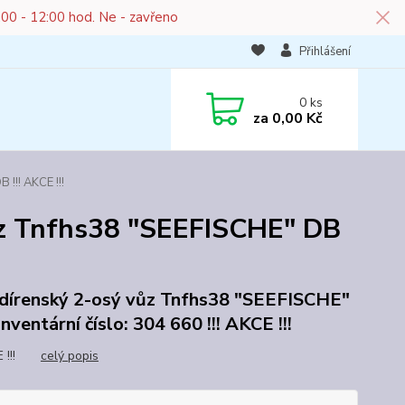
:00 - 12:00 hod. Ne - zavřeno
Přihlášení
0
ks
za
0,00 Kč
!!! AKCE !!!
ůz Tnfhs38 "SEEFISCHE" DB
dírenský 2-osý vůz Tnfhs38 "SEEFISCHE"
nventární číslo: 304 660 !!! AKCE !!!
KCE !!!
celý popis