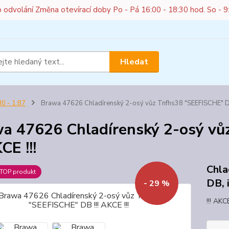
do odvolání Změna otevírací doby Po - Pá 16:00 - 18:30 hod. So - 9
Hledat
0 - 1:87
Brawa 47626 Chladírenský 2-osý vůz Tnfhs38 "SEEFISCHE" DB 
a 47626 Chladírenský 2-osý v
KCE !!!
Chla
TOP produkt
DB, i
- 29 %
!!! A