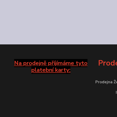
Prode
Na prodejně příjímáme tyto
platební karty:
Prodejna Ž