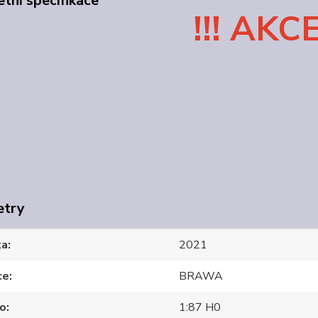
tní specifikace
!!! AKCE 
etry
ka
2021
ce
BRAWA
ko
1:87 H0