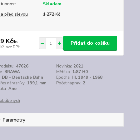
tupnost
Skladem
a před slevou
1 272 Kč
9 Kč
/
ks
Přidat do košíku
 Kč
bez DPH
roduktu:
47626
Novinka:
2021
e:
BRAWA
Měřítko:
1:87 H0
:
DB - Deutsche Bahn
Epocha:
III. 1949 - 1968
řes nárazníky:
139,1 mm
Počet náprav:
2
ika:
Ano
oblíbených
Parametry