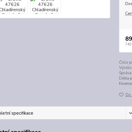
Dos
Cen
89
743
Číslo p
Výrobc
Správa
Délka p
Kinemat
Do 
etní specifikace