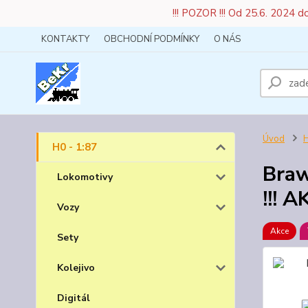
!!! POZOR !!! Od 25.6. 2024 
KONTAKTY
OBCHODNÍ PODMÍNKY
O NÁS
Úvod
H
H0 - 1:87
Braw
Lokomotivy
!!! A
Vozy
Akce
Sety
Kolejivo
Digitál