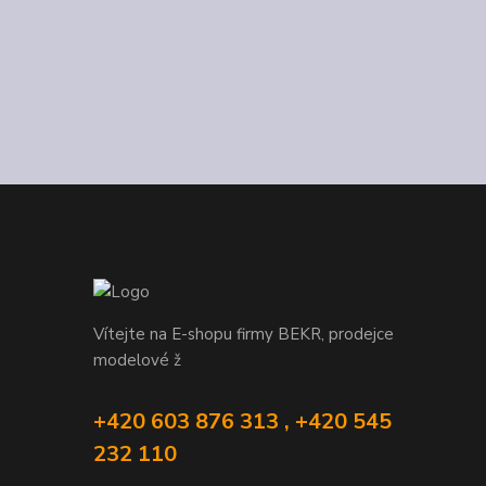
Vítejte na E-shopu firmy BEKR, prodejce
modelové ž
+420 603 876 313 , +420 545
232 110