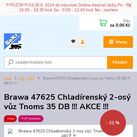
!!! POZOR !!! Od 25.6. 2024 do odvolání Změna otevírací doby Po - Pá
16:00 - 18:30 hod. So - 9:00 - 12:00 hod. Ne - zavřeno
0
ks
za
0,00 Kč
Menu
Hledat
Úvod
H0 - 1:87
Brawa 47625 Chladírenský 2-osý vůz Tnoms 35 DB !!!
AKCE !!!
Brawa 47625 Chladírenský 2-osý
vůz Tnoms 35 DB !!! AKCE !!!
Akce
TOP produkt
- 31 %