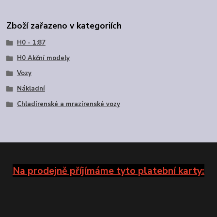
Zboží zařazeno v kategoriích
H0 - 1:87
H0 Akční modely
Vozy
Nákladní
Chladírenské a mrazírenské vozy
Na prodejně příjímáme tyto platební karty: