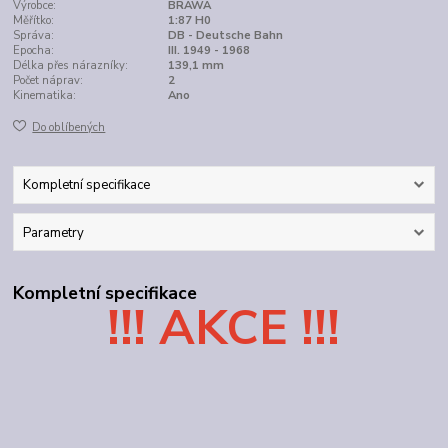
Výrobce:
BRAWA
Měřítko:
1:87 H0
Správa:
DB - Deutsche Bahn
Epocha:
III. 1949 - 1968
Délka přes nárazníky:
139,1 mm
Počet náprav:
2
Kinematika:
Ano
Do oblíbených
Kompletní specifikace
Parametry
Kompletní specifikace
!!! AKCE !!!