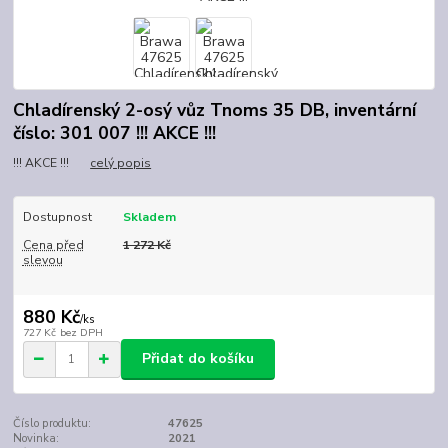
Chladírenský 2-osý vůz Tnoms 35 DB, inventární
číslo: 301 007 !!! AKCE !!!
!!! AKCE !!!
celý popis
Dostupnost
Skladem
Cena před
1 272 Kč
slevou
880 Kč
/
ks
727 Kč
bez DPH
Přidat do košíku
Číslo produktu:
47625
Novinka:
2021