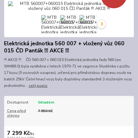
Elektrická jednotka 560 007 + vložený vůz 060
015 ČD Panťák !!! AKCE !!!
!!! AKCE !!! ČD 560.007 + 060.015 Elektrická jednotka řady 560 (ex.
SM488.0) byla vyráběna v letech 1970-71 ve vagonce Studénka v počtu
17 kusu (5 vozových souprav), určená pro příměstskou dopravu osob na
tratích 25kV. Čelní hnací vozy byly doplněny standardně 3 vloženým vozy
jednotného...
celý popis
Dostupnost
Skladem
Cena před
7 850 Kč
slevou
7 299 Kč
/
ks
6 032 Kč
bez DPH