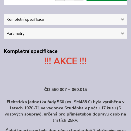
Kompletní specifikace
Parametry
Kompletní specifikace
!!! AKCE !!!
ČD 560.007 + 060.015
Elektrická jednotka řady 560 (ex. SM488.0) byla vyráběna v
letech 1970-71 ve vagonce Studénka v počtu 17 kusu (5
vozových souprav), určená pro příměstskou dopravu osob na
tratích 25kV.
Čelní hnací vozy byly doplněny standardně 3 vloženým vozy