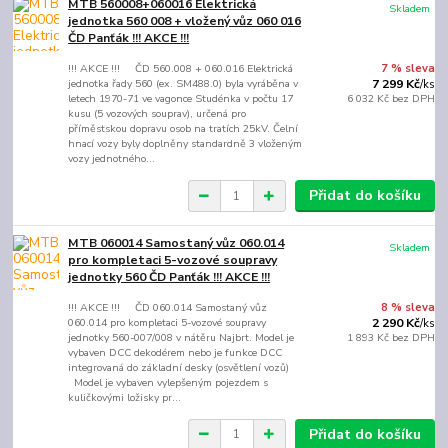
MTB 560008+060016 Elektrická
Skladem
jednotka 560 008 + vložený vůz 060 016
ČD Panťák !!! AKCE !!!
!!! AKCE !!! ČD 560.008 + 060.016 Elektrická
7 % sleva
jednotka řady 560 (ex. SM488.0) byla vyráběna v
7 299 Kč
/
ks
letech 1970-71 ve vagonce Studénka v počtu 17
6 032 Kč
bez DPH
kusu (5 vozových souprav), určená pro
příměstskou dopravu osob na tratích 25kV. Čelní
hnací vozy byly doplněny standardně 3 vloženým
vozy jednotného...
Přidat do košíku
MTB 060014 Samostaný vůz 060.014
Skladem
pro kompletaci 5-vozové soupravy
jednotky 560 ČD Panťák !!! AKCE !!!
!!! AKCE !!! ČD 060.014 Samostaný vůz
8 % sleva
060.014 pro kompletaci 5-vozové soupravy
2 290 Kč
/
ks
jednotky 560-007/008 v nátěru Najbrt. Model je
1 893 Kč
bez DPH
vybaven DCC dekodérem nebo je funkce DCC
integrovaná do základní desky (osvětlení vozů)
Model je vybaven vylepšeným pojezdem s
kuličkovými ložisky pr...
Přidat do košíku