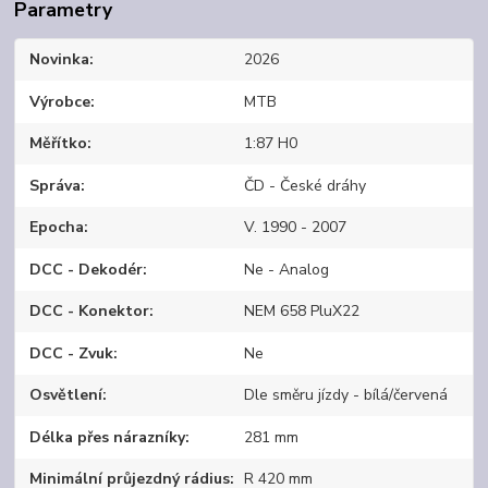
Parametry
Novinka
2026
Výrobce
MTB
Měřítko
1:87 H0
Správa
ČD - České dráhy
Epocha
V. 1990 - 2007
DCC - Dekodér
Ne - Analog
DCC - Konektor
NEM 658 PluX22
DCC - Zvuk
Ne
Osvětlení
Dle směru jízdy - bílá/červená
Délka přes nárazníky
281 mm
Minimální průjezdný rádius
R 420 mm