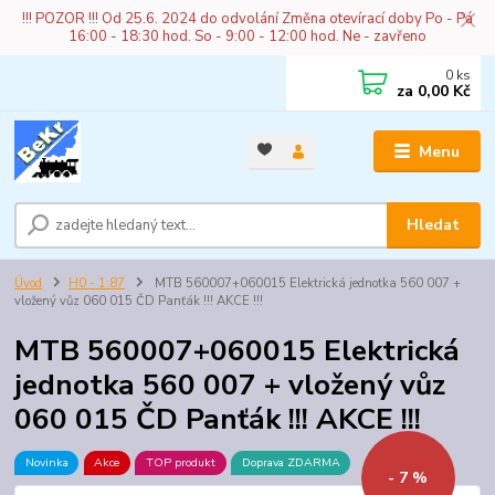
!!! POZOR !!! Od 25.6. 2024 do odvolání Změna otevírací doby Po - Pá
16:00 - 18:30 hod. So - 9:00 - 12:00 hod. Ne - zavřeno
0
ks
za
0,00 Kč
Menu
Hledat
Úvod
H0 - 1:87
MTB 560007+060015 Elektrická jednotka 560 007 +
vložený vůz 060 015 ČD Panťák !!! AKCE !!!
MTB 560007+060015 Elektrická
jednotka 560 007 + vložený vůz
060 015 ČD Panťák !!! AKCE !!!
Novinka
Akce
TOP produkt
Doprava ZDARMA
- 7 %