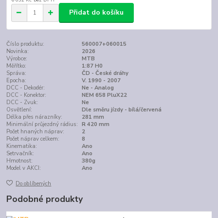
Přidat do košíku
Číslo produktu:
560007+060015
Novinka:
2026
Výrobce:
MTB
Měřítko:
1:87 H0
Správa:
ČD - České dráhy
Epocha:
V. 1990 - 2007
DCC - Dekodér:
Ne - Analog
DCC - Konektor:
NEM 658 PluX22
DCC - Zvuk:
Ne
Osvětlení:
Dle směru jízdy - bílá/červená
Délka přes nárazníky:
281 mm
Minimální průjezdný rádius:
R 420 mm
Počet hnaných náprav:
2
Počet náprav celkem:
8
Kinematika:
Ano
Setrvačník:
Ano
Hmotnost:
380g
Model v AKCI:
Ano
Do oblíbených
Podobné produkty