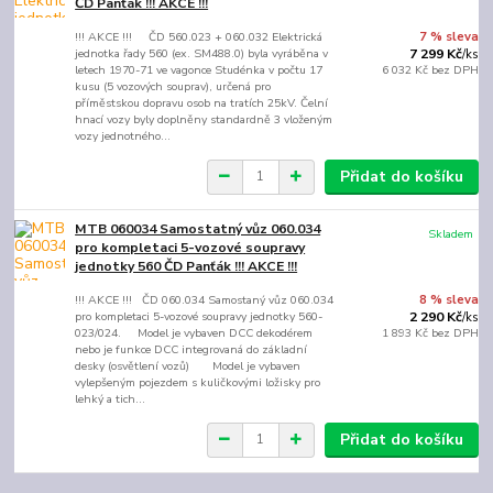
ČD Panťák !!! AKCE !!!
!!! AKCE !!! ČD 560.023 + 060.032 Elektrická
7 % sleva
jednotka řady 560 (ex. SM488.0) byla vyráběna v
7 299 Kč
/
ks
letech 1970-71 ve vagonce Studénka v počtu 17
6 032 Kč
bez DPH
kusu (5 vozových souprav), určená pro
příměstskou dopravu osob na tratích 25kV. Čelní
hnací vozy byly doplněny standardně 3 vloženým
vozy jednotného...
Přidat do košíku
MTB 060034 Samostatný vůz 060.034
Skladem
pro kompletaci 5-vozové soupravy
jednotky 560 ČD Panťák !!! AKCE !!!
!!! AKCE !!! ČD 060.034 Samostaný vůz 060.034
8 % sleva
pro kompletaci 5-vozové soupravy jednotky 560-
2 290 Kč
/
ks
023/024. Model je vybaven DCC dekodérem
1 893 Kč
bez DPH
nebo je funkce DCC integrovaná do základní
desky (osvětlení vozů) Model je vybaven
vylepšeným pojezdem s kuličkovými ložisky pro
lehký a tich...
Přidat do košíku