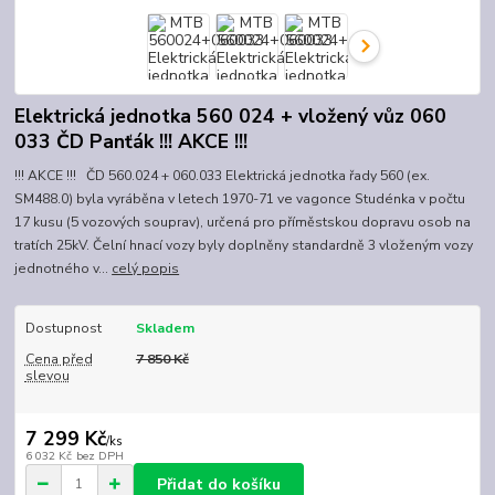
Elektrická jednotka 560 024 + vložený vůz 060
033 ČD Panťák !!! AKCE !!!
!!! AKCE !!! ČD 560.024 + 060.033 Elektrická jednotka řady 560 (ex.
SM488.0) byla vyráběna v letech 1970-71 ve vagonce Studénka v počtu
17 kusu (5 vozových souprav), určená pro příměstskou dopravu osob na
tratích 25kV. Čelní hnací vozy byly doplněny standardně 3 vloženým vozy
jednotného v...
celý popis
Dostupnost
Skladem
Cena před
7 850 Kč
slevou
7 299 Kč
/
ks
6 032 Kč
bez DPH
Přidat do košíku