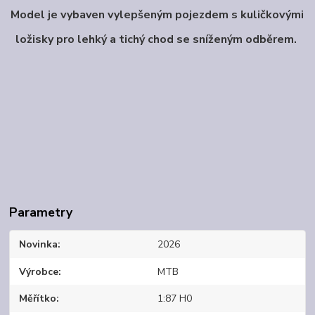
Model je vybaven vylepšeným pojezdem s kuličkovými
ložisky pro lehký a tichý chod se
sníženým odběrem.
Parametry
Novinka
2026
Výrobce
MTB
Měřítko
1:87 H0