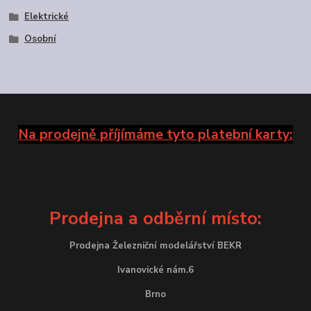
Elektrické
Osobní
Na prodejně příjímáme tyto platební karty:
Prodejna a odběrní místo:
Prodejna Železniční modelářství BEKR
Ivanovické nám.6
Brno