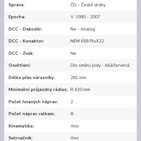
Správa
ČD - České dráhy
Epocha
V. 1990 - 2007
DCC - Dekodér
Ne - Analog
DCC - Konektor
NEM 658 PluX22
DCC - Zvuk
Ne
Osvětlení
Dle směru jízdy - bílá/červená
Délka přes nárazníky
281 mm
Minimální průjezdný rádius
R 420 mm
Počet hnaných náprav
2
Počet náprav celkem
8
Kinematika
Ano
Setrvačník
Ano