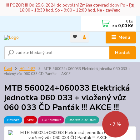
!!! POZOR !!! Od 25.6. 2024 do odvolání Změna otevírací doby Po - Pá
16:00 - 18:30 hod. So - 9:00 - 12:00 hod. Ne - zavřeno
0
ks
za
0,00 Kč
Menu
Hledat
Úvod
H0 - 1:87
MTB 560024+060033 Elektrická jednotka 060 033 +
vložený vůz 060 033 ČD Panťák !!! AKCE !!!
MTB 560024+060033 Elektrická
jednotka 060 033 + vložený vůz
060 033 ČD Panťák !!! AKCE !!!
Novinka
Akce
TOP produkt
Doprava ZDARMA
- 7 %