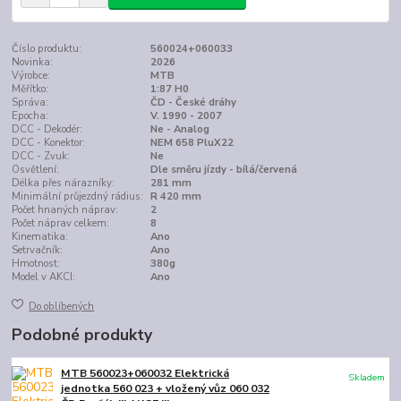
Číslo produktu:
560024+060033
Novinka:
2026
Výrobce:
MTB
Měřítko:
1:87 H0
Správa:
ČD - České dráhy
Epocha:
V. 1990 - 2007
DCC - Dekodér:
Ne - Analog
DCC - Konektor:
NEM 658 PluX22
DCC - Zvuk:
Ne
Osvětlení:
Dle směru jízdy - bílá/červená
Délka přes nárazníky:
281 mm
Minimální průjezdný rádius:
R 420 mm
Počet hnaných náprav:
2
Počet náprav celkem:
8
Kinematika:
Ano
Setrvačník:
Ano
Hmotnost:
380g
Model v AKCI:
Ano
Do oblíbených
Podobné produkty
MTB 560023+060032 Elektrická
Skladem
jednotka 560 023 + vložený vůz 060 032