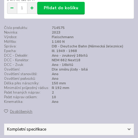
Přidat do košíku
Číslo produktu:
714575
Novinka:
2023
Výrobce:
Fleischmann
Měřítko:
1:160 N
Správa:
DB - Deutsche Bahn (Německá železnice)
Epocha:
III. 1949 - 1968
DCC - Dekodér:
Ano - zvukový 16bitů
DCC - Konektor:
NEM 662 Next18
DCC - Zvuk:
Ano - 16bitů
Osvětlení:
Dle směru jízdy - bílá
Osvětlení stanoviště:
Ano
Osvětlení podvozků:
Ano
Délka přes nárazníky:
150 mm
Minimální průjezdný rádius:
R 192 mm
Počet hnaných náprav:
2
Počet náprav celkem:
10
Kinematika:
Ano
Do oblíbených
Kompletní specifikace