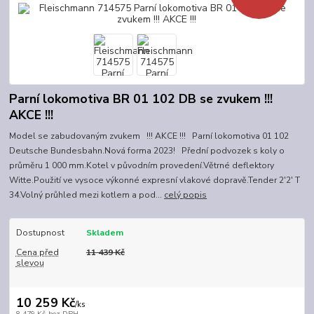
Parní lokomotiva BR 01 102 DB se zvukem !!!
AKCE !!!
Model se zabudovaným zvukem !!! AKCE !!! Parní lokomotiva 01 102
Deutsche Bundesbahn.Nová forma 2023! Přední podvozek s koly o
průměru 1 000 mm.Kotel v původním provedení.Větrné deflektory
Witte.Použití ve vysoce výkonné expresní vlakové dopravě.Tender 2'2' T
34.Volný průhled mezi kotlem a pod...
celý popis
Dostupnost
Skladem
Cena před
11 439 Kč
slevou
10 259 Kč
/
ks
8 479 Kč
bez DPH