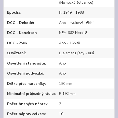
(Německá železnice)
Epocha
III. 1949 - 1968
DCC - Dekodér
Ano - zvukový 16bitů
DCC - Konektor
NEM 662 Next18
DCC - Zvuk
Ano - 16bitů
Osvětlení
Dle směru jízdy - bílá
Osvětlení stanoviště
Ano
Osvětlení podvozků
Ano
Délka přes nárazníky
150 mm
Minimální průjezdný rádius
R 192 mm
Počet hnaných náprav
2
Počet náprav celkem
10