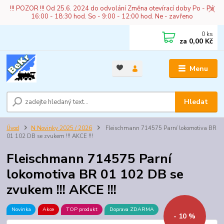
!!! POZOR !!! Od 25.6. 2024 do odvolání Změna otevírací doby Po - Pá
16:00 - 18:30 hod. So - 9:00 - 12:00 hod. Ne - zavřeno
0
ks
za
0,00 Kč
Menu
Hledat
Úvod
N Novinky 2025 / 2026
Fleischmann 714575 Parní lokomotiva BR
01 102 DB se zvukem !!! AKCE !!!
Fleischmann 714575 Parní
lokomotiva BR 01 102 DB se
zvukem !!! AKCE !!!
Novinka
Akce
TOP produkt
Doprava ZDARMA
- 10 %