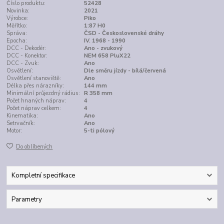
Číslo produktu:
52428
Novinka:
2021
Výrobce:
Piko
Měřítko:
1:87 H0
Správa:
ČSD - Československé dráhy
Epocha:
IV. 1968 - 1990
DCC - Dekodér:
Ano - zvukový
DCC - Konektor:
NEM 658 PluX22
DCC - Zvuk:
Ano
Osvětlení:
Dle směru jízdy - bílá/červená
Osvětlení stanoviště:
Ano
Délka přes nárazníky:
144 mm
Minimální průjezdný rádius:
R 358 mm
Počet hnaných náprav:
4
Počet náprav celkem:
4
Kinematika:
Ano
Setrvačník:
Ano
Motor:
5-ti pólový
Do oblíbených
Kompletní specifikace
Parametry