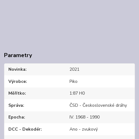
Parametry
Novinka
2021
Výrobce
Piko
Měřítko
1:87 H0
Správa
ČSD - Československé dráhy
Epocha
IV. 1968 - 1990
DCC - Dekodér
Ano - zvukový