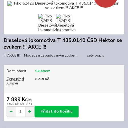
Dieselová lokomotiva T 435.0140 ČSD Hektor se
zvukem !!! AKCE !!!
!!! AKCE !!! Model se zabudovaným zvukem
celý popis
Dostupnost
Skladem
Cena před
8 219 Kč
slevou
7 899 Kč
/
ks
6 528 Kč
bez DPH
Přidat do košíku