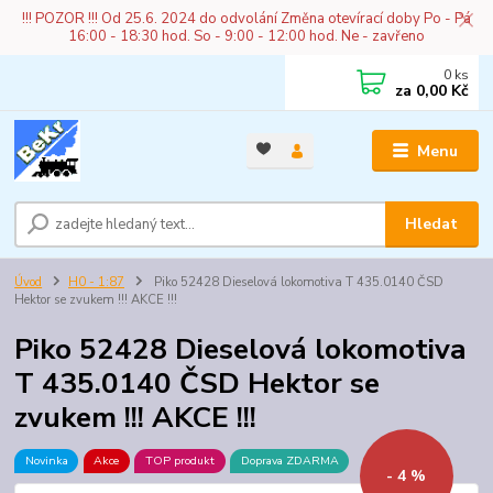
!!! POZOR !!! Od 25.6. 2024 do odvolání Změna otevírací doby Po - Pá
16:00 - 18:30 hod. So - 9:00 - 12:00 hod. Ne - zavřeno
0
ks
za
0,00 Kč
Menu
Hledat
Úvod
H0 - 1:87
Piko 52428 Dieselová lokomotiva T 435.0140 ČSD
Hektor se zvukem !!! AKCE !!!
Piko 52428 Dieselová lokomotiva
T 435.0140 ČSD Hektor se
zvukem !!! AKCE !!!
Novinka
Akce
TOP produkt
Doprava ZDARMA
- 4 %