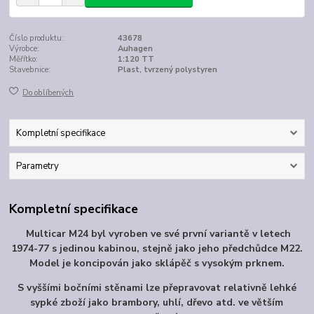
Číslo produktu:
43678
Výrobce:
Auhagen
Měřítko:
1:120 TT
Stavebnice:
Plast, tvrzený polystyren
Do oblíbených
Kompletní specifikace
Parametry
Kompletní specifikace
Multicar M24 byl vyroben ve své první variantě v letech
1974-77 s jedinou kabinou, stejně jako jeho předchůdce M22.
Model je koncipován jako sklápěč s vysokým prknem.
S vyššími bočními stěnami lze přepravovat relativně lehké
sypké zboží jako brambory, uhlí, dřevo atd. ve větším