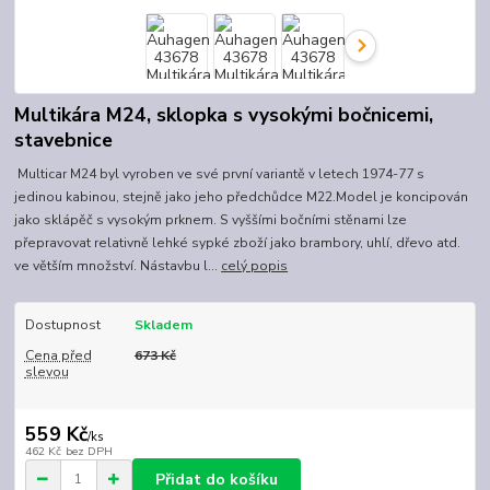
Multikára M24, sklopka s vysokými bočnicemi,
stavebnice
Multicar M24 byl vyroben ve své první variantě v letech 1974-77 s
jedinou kabinou, stejně jako jeho předchůdce M22.Model je koncipován
jako sklápěč s vysokým prknem. S vyššími bočními stěnami lze
přepravovat relativně lehké sypké zboží jako brambory, uhlí, dřevo atd.
ve větším množství. Nástavbu l...
celý popis
Dostupnost
Skladem
Cena před
673 Kč
slevou
559 Kč
/
ks
462 Kč
bez DPH
Přidat do košíku