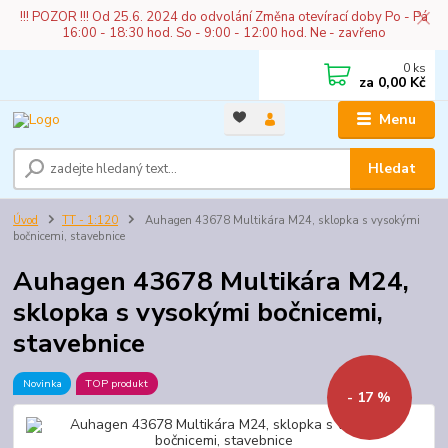
!!! POZOR !!! Od 25.6. 2024 do odvolání Změna otevírací doby Po - Pá
16:00 - 18:30 hod. So - 9:00 - 12:00 hod. Ne - zavřeno
0
ks
za
0,00 Kč
Menu
Hledat
Úvod
TT - 1:120
Auhagen 43678 Multikára M24, sklopka s vysokými
bočnicemi, stavebnice
Auhagen 43678 Multikára M24,
sklopka s vysokými bočnicemi,
stavebnice
Novinka
TOP produkt
- 17 %