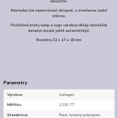
množství.
Nástavbu lze namontovat sklopně, s otevřenou zadní
stěnou.
Potištěné kruhy lamp a logo výrobce dělají obzvláště
detailní model ještě autentičtější.
Rozměry 32 x 17 x 18 mm
Parametry
Výrobce
Auhagen
Měřítko
1:120 TT
Stavebnice
Plast, tvrzený polystyren