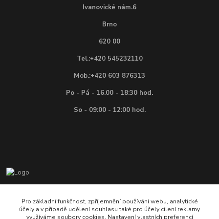
Ivanovické nám.6
Brno
620 00
Tel.:+420 545232110
Mob.:+420 603 876313
Po - Pá - 16.00 - 18:30 hod.
So - 09:00 - 12:00 hod.
Vítejte na E-shopu firmy BEKR, prodejce modelové ž
Pro základní funkčnost, zpříjemnění používání webu, analytické
účely a v případě udělení souhlasu také pro účely cílení reklamy
+420 603 876 313 , +420 545 232 110
využíváme soubory cookies. Nastavení vlastních preferencí