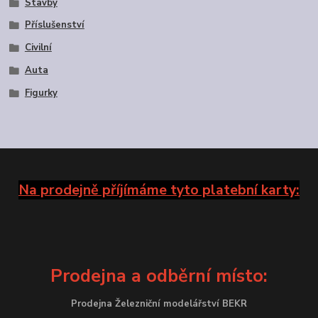
Stavby
Příslušenství
Civilní
Auta
Figurky
Na prodejně příjímáme tyto platební karty:
Prodejna a odběrní místo:
Prodejna Železniční modelářství BEKR