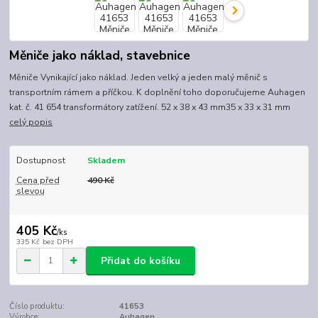
Měniče jako náklad, stavebnice
Měniče Vynikající jako náklad. Jeden velký a jeden malý měnič s
transportním rámem a příčkou. K doplnění toho doporučujeme Auhagen
kat. č. 41 654 transformátory zatížení. 52 x 38 x 43 mm35 x 33 x 31 mm
celý popis
Dostupnost
Skladem
Cena před
490 Kč
slevou
405 Kč
/
ks
335 Kč
bez DPH
Přidat do košíku
Číslo produktu:
41653
Výrobce:
Auhagen