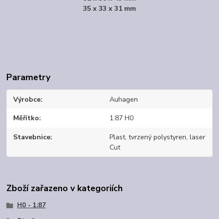
35 x 33 x 31 mm
Parametry
Výrobce
Auhagen
Měřítko
1:87 H0
Stavebnice
Plast, tvrzený polystyren, laser
Cut
Zboží zařazeno v kategoriích
H0 - 1:87