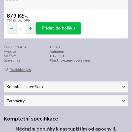
879 Kč
/
ks
726 Kč
bez DPH
Přidat do košíku
Číslo produktu:
13343
Výrobce:
Auhagen
Měřítko:
1:120 TT
Stavebnice:
Plast, tvrzený polystyren
Do oblíbených
Kompletní specifikace
Parametry
Kompletní specifikace
Nádražní doplňky k nástupištím od epochy II.