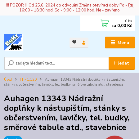
!!! POZOR !!! Od 25.6. 2024 do odvolání Změna otevírací doby Po - Pá
16:00 - 18:30 hod. So - 9:00 - 12:00 hod. Ne - zavřeno
0
ks
za
0,00 Kč
Menu
Hledat
Úvod
TT - 1:120
Auhagen 13343 Nádražní doplňky k nástupištím,
stánky s občerstvením, lavičky, tel. budky, směrové tabule atd., stavebnice
Auhagen 13343 Nádražní
doplňky k nástupištím, stánky s
občerstvením, lavičky, tel. budky,
směrové tabule atd., stavebnice