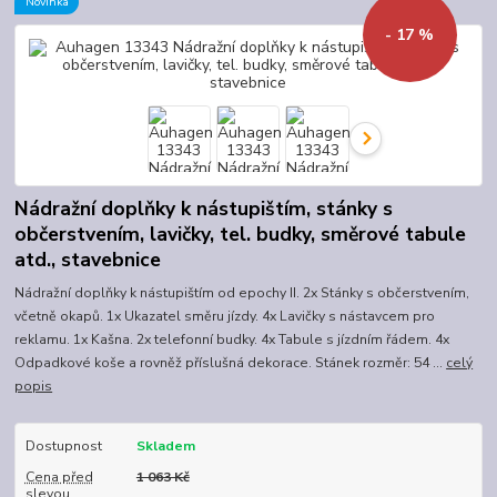
Novinka
- 17 %
Nádražní doplňky k nástupištím, stánky s
občerstvením, lavičky, tel. budky, směrové tabule
atd., stavebnice
Nádražní doplňky k nástupištím od epochy II. 2x Stánky s občerstvením,
včetně okapů. 1x Ukazatel směru jízdy. 4x Lavičky s nástavcem pro
reklamu. 1x Kašna. 2x telefonní budky. 4x Tabule s jízdním řádem. 4x
Odpadkové koše a rovněž příslušná dekorace. Stánek rozměr: 54 ...
celý
popis
Dostupnost
Skladem
Cena před
1 063 Kč
slevou