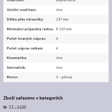
Osvětlení
bílá/červená
Vnitřní osvětlení
Ano
Délka přes nárazníky
137 mm
Minimální průjezdný rádius
R 310 mm
Počet hnaných náprav
4
Počet náprav celkem
4
Kinematika
Ano
Setrvačník
Ano
Motor
3 - pólový
Zboží zařazeno v kategoriích
TT - 1:120