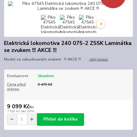
Elektrická lokomotiva 240 075-2 ZSSK Laminátka
se zvukem !!! AKCE !!!
Model se zabudovaným zvukem !!! AKCE !!!
celý popis
Dostupnost
Skladem
Cena před
9 475 Kč
slevou
9 099 Kč
/
ks
7 520 Kč
bez DPH
Přidat do košíku