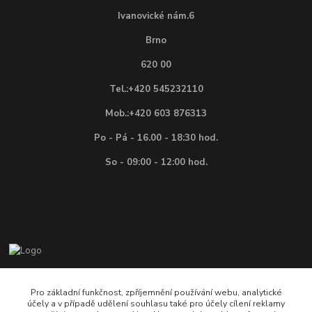
Ivanovické nám.6
Brno
620 00
Tel.:+420 545232110
Mob.:+420 603 876313
Po - Pá - 16.00 - 18:30 hod.
So - 09:00 - 12:00 hod.
Vítejte na E-shopu firmy BEKR, prodejce modelové ž
Pro základní funkčnost, zpříjemnění používání webu, analytické
účely a v případě udělení souhlasu také pro účely cílení reklamy
+420 603 876 313 , +420 545 232 110