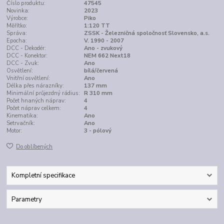
Číslo produktu:
47545
Novinka:
2023
Výrobce:
Piko
Měřítko:
1:120 TT
Správa:
ZSSK - Železničná spoločnosť Slovensko, a.s.
Epocha:
V. 1990 - 2007
DCC - Dekodér:
Ano - zvukový
DCC - Konektor:
NEM 662 Next18
DCC - Zvuk:
Ano
Osvětlení:
bílá/červená
Vnitřní osvětlení:
Ano
Délka přes nárazníky:
137 mm
Minimální průjezdný rádius:
R 310 mm
Počet hnaných náprav:
4
Počet náprav celkem:
4
Kinematika:
Ano
Setrvačník:
Ano
Motor:
3 - pólový
Do oblíbených
Kompletní specifikace
Parametry