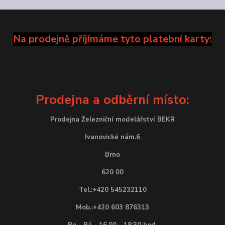
Na prodejně příjímáme tyto platební karty:
Prodejna a odběrní místo:
Prodejna Železniční modelářství BEKR
Ivanovické nám.6
Brno
620 00
Tel.:+420 545232110
Mob.:+420 603 876313
Po - Pá - 16.00 - 18:30 hod.