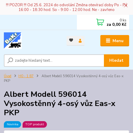
!!! POZOR !!! Od 25.6. 2024 do odvolání Změna otevírací doby Po - Pá
16:00 - 18:30 hod. So - 9:00 - 12:00 hod. Ne - zavřeno
0
ks
za
0,00 Kč
Menu
Hledat
Úvod
H0 - 1:87
Albert Modell 596014 Vysokostěnný 4-osý vůz Eas-x
PKP
Albert Modell 596014
Vysokostěnný 4-osý vůz Eas-x
PKP
Novinka
TOP produkt