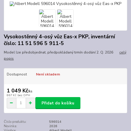
Vysokostěnný 4-osý vůz Eas-x PKP, inventární
číslo: 11 51 596 5 911-5
Model lze předobjednat, předpokládaný trmín dodání 2. Q. 2026
celý
popis
Dostupnost
Není skladem
1 049 Kč
/
ks
867 Kč
bez DPH
Přidat do košíku
Číslo produktu:
596014
Novinka:
2026
Výrobce:
Albert Modell