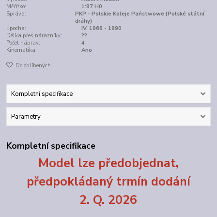
Měřítko:
1:87 H0
Správa:
PKP - Polskie Koleje Państwowe (Polské státní
dráhy)
Epocha:
IV. 1968 - 1990
Délka přes nárazníky:
??
Počet náprav:
4
Kinematika:
Ano
Do oblíbených
Kompletní specifikace
Parametry
Kompletní specifikace
Model lze předobjednat,
předpokládaný trmín dodání
2. Q. 2026