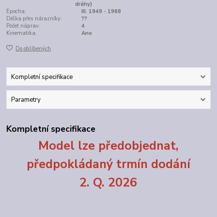
dráhy)
Epocha:
III. 1949 - 1968
Délka přes nárazníky:
??
Počet náprav:
4
Kinematika:
Ano
Do oblíbených
Kompletní specifikace
Parametry
Kompletní specifikace
Model lze předobjednat,
předpokládaný trmín dodání
2. Q. 2026