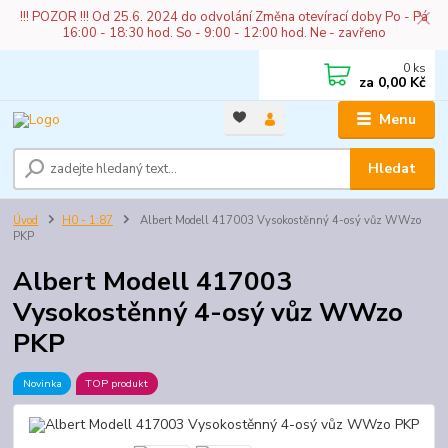
!!! POZOR !!! Od 25.6. 2024 do odvolání Změna otevírací doby Po - Pá
16:00 - 18:30 hod. So - 9:00 - 12:00 hod. Ne - zavřeno
0
ks
za
0,00 Kč
Menu
Hledat
Úvod
H0 - 1:87
Albert Modell 417003 Vysokostěnný 4-osý vůz WWzo
PKP
Albert Modell 417003
Vysokostěnný 4-osý vůz WWzo
PKP
Novinka
TOP produkt