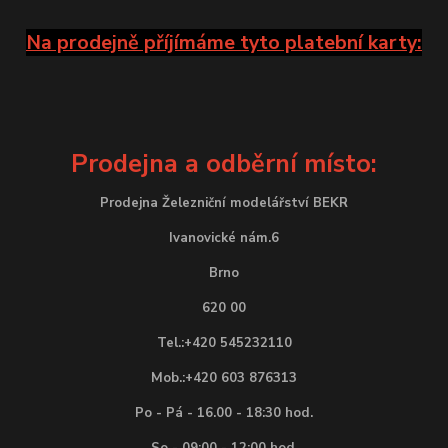
Na prodejně příjímáme tyto platební karty:
Prodejna a odběrní místo:
Prodejna Železniční modelářství BEKR
Ivanovické nám.6
Brno
620 00
Tel.:+420 545232110
Mob.:+420 603 876313
Po - Pá - 16.00 - 18:30 hod.
So - 09:00 - 12:00 hod.