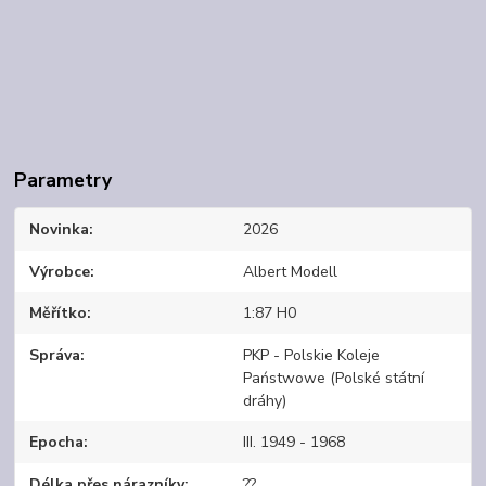
Parametry
Novinka
2026
Výrobce
Albert Modell
Měřítko
1:87 H0
Správa
PKP - Polskie Koleje
Państwowe (Polské státní
dráhy)
Epocha
III. 1949 - 1968
Délka přes nárazníky
??