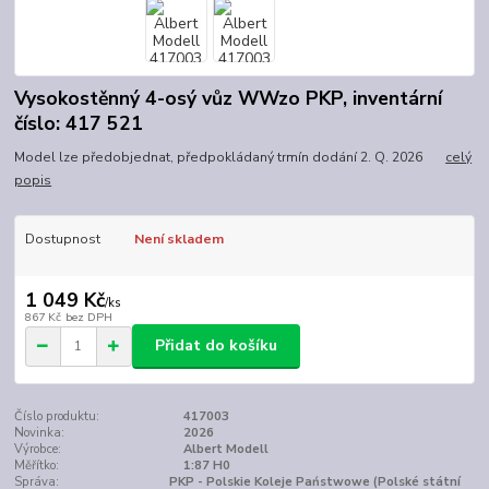
Vysokostěnný 4-osý vůz WWzo PKP, inventární
číslo: 417 521
Model lze předobjednat, předpokládaný trmín dodání 2. Q. 2026
celý
popis
Dostupnost
Není skladem
1 049 Kč
/
ks
867 Kč
bez DPH
Přidat do košíku
Číslo produktu:
417003
Novinka:
2026
Výrobce:
Albert Modell
Měřítko:
1:87 H0
Správa:
PKP - Polskie Koleje Państwowe (Polské státní